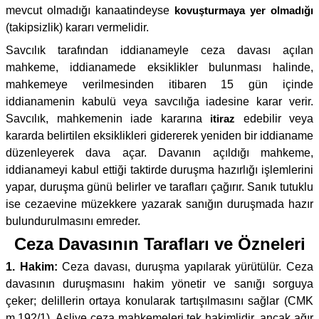
mevcut olmadığı kanaatindeyse
kovuşturmaya yer olmadığı
(takipsizlik) kararı vermelidir.
Savcılık tarafından iddianameyle ceza davası açılan
mahkeme, iddianamede eksiklikler bulunması halinde,
mahkemeye verilmesinden itibaren 15 gün içinde
iddianamenin kabulü veya savcılığa iadesine karar verir.
Savcılık, mahkemenin iade kararına
itiraz
edebilir veya
kararda belirtilen eksiklikleri gidererek yeniden bir iddianame
düzenleyerek dava açar. Davanın açıldığı mahkeme,
iddianameyi kabul ettiği taktirde duruşma hazırlığı işlemlerini
yapar, duruşma günü belirler ve tarafları çağırır. Sanık tutuklu
ise cezaevine müzekkere yazarak sanığın duruşmada hazır
bulundurulmasını emreder.
Ceza Davasının Tarafları ve Özneleri
1. Hakim:
Ceza davası, duruşma yapılarak yürütülür. Ceza
davasının duruşmasını hakim yönetir ve sanığı sorguya
çeker; delillerin ortaya konularak tartışılmasını sağlar (CMK
m.192/1). Asliye ceza mahkemeleri tek hakimlidir, ancak ağır