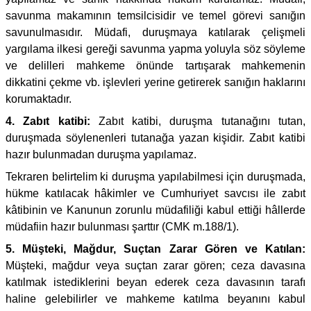
savunma makamının temsilcisidir ve temel görevi sanığın
savunulmasıdır. Müdafi, duruşmaya katılarak çelişmeli
yargılama ilkesi gereği savunma yapma yoluyla söz söyleme
ve delilleri mahkeme önünde tartışarak mahkemenin
dikkatini çekme vb. işlevleri yerine getirerek sanığın haklarını
korumaktadır.
4. Zabıt katibi:
Zabıt katibi, duruşma tutanağını tutan,
duruşmada söylenenleri tutanağa yazan kişidir. Zabıt katibi
hazır bulunmadan duruşma yapılamaz.
Tekraren belirtelim ki duruşma yapılabilmesi için duruşmada,
hükme katılacak hâkimler ve Cumhuriyet savcısı ile zabıt
kâtibinin ve Kanunun zorunlu müdafiliği kabul ettiği hâllerde
müdafiin hazır bulunması şarttır (CMK m.188/1).
5. Müşteki, Mağdur, Suçtan Zarar Gören ve Katılan:
Müşteki, mağdur veya suçtan zarar gören; ceza davasına
katılmak istediklerini beyan ederek ceza davasının tarafı
haline gelebilirler ve mahkeme katılma beyanını kabul