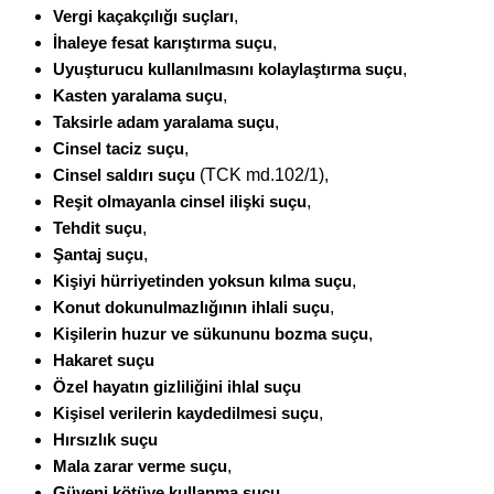
Vergi kaçakçılığı suçları
,
İhaleye fesat karıştırma suçu
,
Uyuşturucu kullanılmasını kolaylaştırma suçu
,
Kasten yaralama suçu
,
Taksirle adam yaralama suçu
,
Cinsel taciz suçu
,
Cinsel saldırı suçu
(TCK md.102/1),
Reşit olmayanla cinsel ilişki suçu
,
Tehdit suçu
,
Şantaj suçu
,
Kişiyi hürriyetinden yoksun kılma suçu
,
Konut dokunulmazlığının ihlali suçu
,
Kişilerin huzur ve sükununu bozma suçu
,
Hakaret suçu
Özel hayatın gizliliğini ihlal suçu
Kişisel verilerin kaydedilmesi suçu
,
Hırsızlık suçu
Mala zarar verme suçu
,
Güveni kötüye kullanma suçu
,