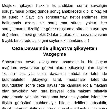
Müşteki, şikayet hakkını kullandıktan sonra savcılığın
soruşturması birkaç günde sonuçlanabileceği gibi birkaç yıl
da sürebilir. Savcılığın soruşturmayı neticelendirmesi için
belirlenmiş azami bir soruşturma süresi yoktur. Her
soruşturmanın özelliğine göre soruşturma süresinin ayrı ayrı
değerlendirilmesi gerekir. Ortalama olarak bir ceza davasının
6 aylık bir sürede açıldığını söylemek mümkündür (
Ceza Davasında Şikayet ve Şikayetten
Vazgeçme
Soruşturma veya kovuşturma aşamasında bir suçun
mağduru veya zarar göreni olarak şikayetçi olan kişiler
"katılan" sıfatıyla ceza davasına müdahale talebinde
bulunabilirler. Şikayetçi taraf, müdahale talebinde
bulunduktan sonra ceza davasında kamusal iddia makamı
olan savcılığın yanı sıra bireysel iddia makamı sıfatıyla
yargılamada yer alır. Yargılama boyunca yapılan işlemlere
ilişkin görüşünü mahkemeye bildirir, delilleri tartışabilir,
itirazlar ileri sürebilir, usulüne uygun olarak tanık, sanık veya