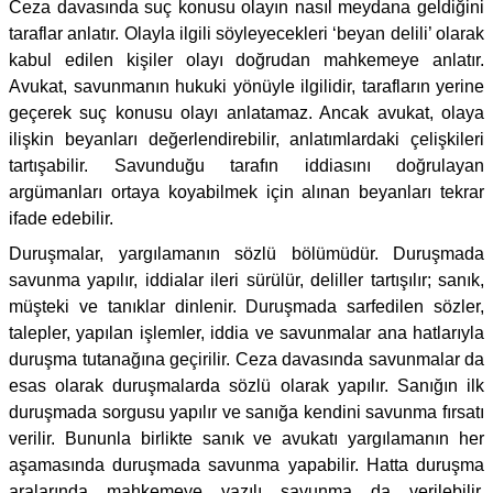
Ceza davasında suç konusu olayın nasıl meydana geldiğini
taraflar anlatır. Olayla ilgili söyleyecekleri ‘beyan delili’ olarak
kabul edilen kişiler olayı doğrudan mahkemeye anlatır.
Avukat, savunmanın hukuki yönüyle ilgilidir, tarafların yerine
geçerek suç konusu olayı anlatamaz. Ancak avukat, olaya
ilişkin beyanları değerlendirebilir, anlatımlardaki çelişkileri
tartışabilir. Savunduğu tarafın iddiasını doğrulayan
argümanları ortaya koyabilmek için alınan beyanları tekrar
ifade edebilir.
Duruşmalar, yargılamanın sözlü bölümüdür. Duruşmada
savunma yapılır, iddialar ileri sürülür, deliller tartışılır; sanık,
müşteki ve tanıklar dinlenir. Duruşmada sarfedilen sözler,
talepler, yapılan işlemler, iddia ve savunmalar ana hatlarıyla
duruşma tutanağına geçirilir. Ceza davasında savunmalar da
esas olarak duruşmalarda sözlü olarak yapılır. Sanığın ilk
duruşmada sorgusu yapılır ve sanığa kendini savunma fırsatı
verilir. Bununla birlikte sanık ve avukatı yargılamanın her
aşamasında duruşmada savunma yapabilir. Hatta duruşma
aralarında mahkemeye yazılı savunma da verilebilir.