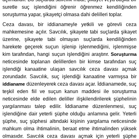
suretle suç işlendiğini öğrenir öğrenmez kendiliğinden
soruşturma yapar, şikayetçi olmasa dahi delilleri toplar.
Ceza davası, bir iddianameyle yetkili ve görevli ceza
mahkemesine açılır. Savcılık, şikayete tabi suçlarda şikayet
üzerine, şikayete tabi olmayan suçlarda kendiliğinden
harekete geçerek suçun işlenip işlenmediğini, işlenmişse
kim tarafından, hangi suçun işlendiğini araştırır.
Soruşturma
neticesinde toplanan delillerden bir kimse tarafından suç
işlendiği kanaatine ulaşan savcılık ceza davası açmak
zorundadır. Savcılık, suç işlendiği kanaatine varmışsa bir
iddianame
düzenleyerek ceza davası açar. İddianamede, suç
teşkil eden fiil ve suçun kanun maddesi ile soruşturma
neticesinde elde edilen deliller ilişkilendirilerek şüphelinin
yargılanması talep edilir. İddianame düzenlenmesi, suç
işlendiğine dair yeterli şüphe olduğu anlamına gelir. Yeterli
şüphe, suç şüphesi altındaki kişinin yargılama neticesinde
mahkum olma ihtimalinin, beraat etme ihtimalinden yüksek
olmasıdır. Savcılık ceza davası açmak için yeterli şüphe