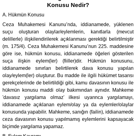
Konusu Nedir?
A. Hükmün Konusu
Ceza Muhakemesi Kanunu’nda, iddianamede, yüklenen
suçu oluşturan olaylar/eylemlerin, kanıtlarla (mevcut
delillerle) ilişkilendirilerek açıklanması gerektiği belirtilmiştir
(m. 175/4). Ceza Muhakemesi Kanunu’nun 225. maddesine
göre ise, hükmün konusu, iddianamede öğeleri gösterilen
suça ilişkin eylem(ler) (fiiller)dir. Hükmün konusunu,
iddianamede sınırları belirtilerek dava konusu yapılan
olay/eylem(ler) oluşturur. Bu madde ile ilgili hükümet tasarısı
gerekçelerinde de belirtildiği gibi, kamu davasının konusu ile
hükmün konusu maddi olay bakımından aynıdır. Mahkeme
'davasız yargılama olmaz' ilkesi uyarınca yargılamayı,
iddianamede açıklanan eylem/olay ya da eylemler/olaylar
konusunda yapabilir. Mahkeme, sanığın (failin), iddianamede
ceza davasının konusu yapılmamış eylemlerini kapsayacak
biçimde yargılama yapamaz.