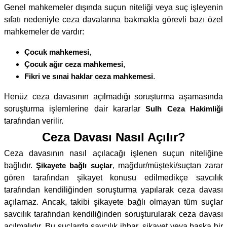
Genel mahkemeler dışında suçun niteliği veya suç işleyenin
sıfatı nedeniyle ceza davalarına bakmakla görevli bazı özel
mahkemeler de vardır:
Çocuk mahkemesi
,
Çocuk ağır ceza mahkemesi
,
Fikri ve sınai haklar ceza mahkemesi
.
Henüz ceza davasının açılmadığı soruşturma aşamasında
soruşturma işlemlerine dair kararlar
Sulh Ceza Hakimliği
tarafından verilir.
Ceza Davası Nasıl Açılır?
Ceza davasının nasıl açılacağı işlenen suçun niteliğine
bağlıdır.
Şikayete bağlı suçlar
, mağdur/müşteki/suçtan zarar
gören tarafından şikayet konusu edilmedikçe savcılık
tarafından kendiliğinden soruşturma yapılarak ceza davası
açılamaz. Ancak, takibi şikayete bağlı olmayan tüm suçlar
savcılık tarafından kendiliğinden soruşturularak ceza davası
açılmalıdır. Bu suçlarda savcılık ihbar, şikayet veya başka bir