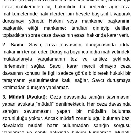
ceza mahkemeleri üç hakimlidir, bu nedenle ağır ceza
mahkemelerinde hakimlerden biri heyete başkanlık yaparak
duruşmayı yönetir. Hakim veya mahkeme başkanının
başkanlık ettiği mahkeme; tarafları dinleyip delilleri
toplardıktan sonra ceza davasının esası hakkında karar verir.
2. Savcı:
Savcı, ceza davasının duruşmasında iddia
makamını temsil eder. Duruşma boyunca iddia mahiyetindeki
mütalaalarıyla yargılamanın tez ve antitez şeklinde
ilerlemesini sağlar. Savcı, karar mercii olmayıp ceza
davasının konusu ile ilgili sadece görüş bildirerek hukuki bir
tartışmanın yürütülmesine katkı sağlar. Savcı duruşmaya
katılmadan duruşma yapılamaz.
3. Müdafi (Avukat):
Ceza davasında sanığın savnmasını
yapan avukata "müdafi" denilmektedir. Her ceza davasında
sanığın savunmasını yapan bir müdafiin bulunma
zorunluluğu yoktur. Ancak müdafi zorunluluğu bulunan bazı
davalarda müdafi hazır bulunmadan sanığın sorgusu
yapılamaz ve sanık hakkında hüküm kurulamaz. Müdafi,