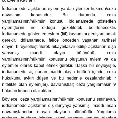
B. Eylem Kavramı
İddianamede açıklanan eylem ya da eylemler hükmün/ceza
davasının konusudur. Bu durumda, ceza
yargılamasının/hükmün konusu, iddianamede gösterilen
eylem(ler)in ne olduğu gözetilerek belirlenecektir.
İddianamede gösterilen eylem (fiil) kavramını geniş anlamak
gerekir. İddianamede, failce önceden yaşanan tarihsel
olayın; bireyselleştirilerek hikaye/tasvir edilip açıklanan dışa
yansımış maddi olayın bütününü, ceza
yargılamasının/hükmün konusunu oluşturan eylem ya da
eylemler olarak kabul etmek gerekir. Başka bir söyleyişle,
iddianamede açıklanan maddi olayın bütünü içinde, ceza
hukukuna aykırı düşen ve bu nedenle cezalandırılabilir
nitelikte olan eylem(ler), davranış(lar) ceza yargılamasının/
hükmün konusu olacaklardır.
Böylece, ceza yargılamasının/hükmün konusunu sınırlayan,
iddianamede açıklanan dış dünyaya yansımış, maddi insan
davranışlarından oluşan olayların bütünüdür. Yargılama