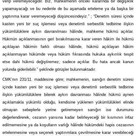
verip veremeyeceğidir. Biz, mahkemenin önceki kararında bir değişiklik
yapamayacağı ve bu nedenle de bu aşamada erteleme ya da başka bir
yaptırıma karar veremeyeceği düşüncesindeyiz.” ; “Denetim süresi içinde
kasten yeni bir suç işlemesi veya denetimli serbestlik tedbirine ilişkin
yükümlülüklere aykırı davranılması hâlinde, mahkeme hükmü açıklar.
Hükmün açıklanmasının geri bırakılmasına karar veren hâkim ile hükmü
açıklayan hâkimin farklı olması hâlinde, hükmü açıklayan hâkim
açıklanmayan hükümde veya hüküm fıkrasında hukuka aykırılık tespit
etse dahi hükmü değiştiremez; sadece açıklar. Bu hata ancak kanun
yolunda giderilebilir.” şeklinde görüşler bulunmaktadır.
CMK’nın 231/11. maddesine göre; mahkemenin, sanığın denetim süresi
içinde kasten yeni bir suç işlemesi veya denetimli serbestlik tedbirine
ilişkin yükümlülüklere bilerek aykırı davranması hâlinde hükmü aynen
açıklamakla yükümlü olduğu, kendisine yüklenen yükümlülükleri elinde
olmayan sebeplerle yerine getiremeyen sanığın ise durumunu
değerlendirerek, cezanın yarısına kadar belirleyeceği bir kısmının infaz
edilmemesine ya da koşulların varlığı hâlinde hükümdeki hapis cezasının
ertelenmesine veya seçenek yaptırımlara çevrilmesine karar verebileceği