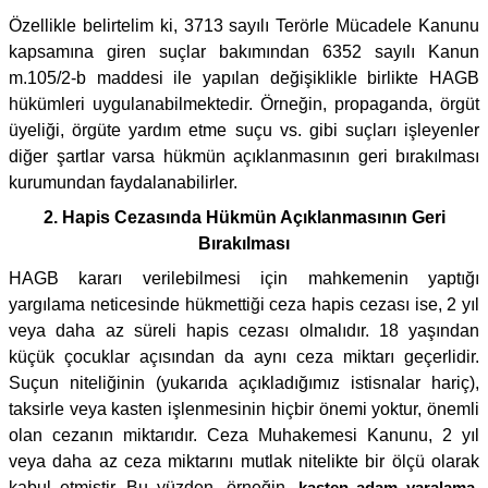
Özellikle belirtelim ki, 3713 sayılı Terörle Mücadele Kanunu
kapsamına giren suçlar bakımından 6352 sayılı Kanun
m.105/2-b maddesi ile yapılan değişiklikle birlikte HAGB
hükümleri uygulanabilmektedir. Örneğin, propaganda, örgüt
üyeliği, örgüte yardım etme suçu vs. gibi suçları işleyenler
diğer şartlar varsa hükmün açıklanmasının geri bırakılması
kurumundan faydalanabilirler.
2. Hapis Cezasında Hükmün Açıklanmasının Geri
Bırakılması
HAGB kararı verilebilmesi için mahkemenin yaptığı
yargılama neticesinde hükmettiği ceza hapis cezası ise, 2 yıl
veya daha az süreli hapis cezası olmalıdır. 18 yaşından
küçük çocuklar açısından da aynı ceza miktarı geçerlidir.
Suçun niteliğinin (yukarıda açıkladığımız istisnalar hariç),
taksirle veya kasten işlenmesinin hiçbir önemi yoktur, önemli
olan cezanın miktarıdır. Ceza Muhakemesi Kanunu, 2 yıl
veya daha az ceza miktarını mutlak nitelikte bir ölçü olarak
kabul etmiştir. Bu yüzden, örneğin,
kasten adam yaralama
,