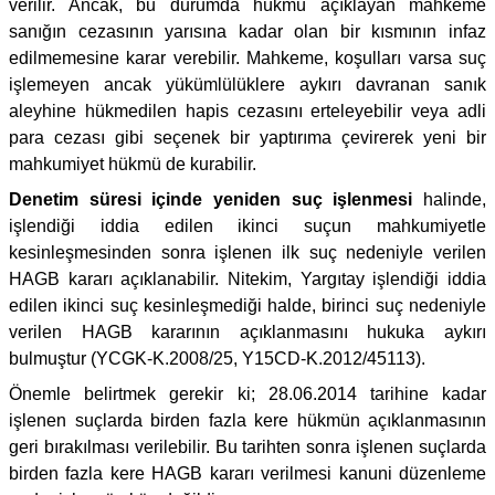
verilir. Ancak, bu durumda hükmü açıklayan mahkeme
sanığın cezasının yarısına kadar olan bir kısmının infaz
edilmemesine karar verebilir. Mahkeme, koşulları varsa suç
işlemeyen ancak yükümlülüklere aykırı davranan sanık
aleyhine hükmedilen hapis cezasını erteleyebilir veya adli
para cezası gibi seçenek bir yaptırıma çevirerek yeni bir
mahkumiyet hükmü de kurabilir.
Denetim süresi içinde yeniden suç işlenmesi
halinde,
işlendiği iddia edilen ikinci suçun mahkumiyetle
kesinleşmesinden sonra işlenen ilk suç nedeniyle verilen
HAGB kararı açıklanabilir. Nitekim, Yargıtay işlendiği iddia
edilen ikinci suç kesinleşmediği halde, birinci suç nedeniyle
verilen HAGB kararının açıklanmasını hukuka aykırı
bulmuştur (YCGK-K.2008/25, Y15CD-K.2012/45113).
Önemle belirtmek gerekir ki; 28.06.2014 tarihine kadar
işlenen suçlarda birden fazla kere hükmün açıklanmasının
geri bırakılması verilebilir. Bu tarihten sonra işlenen suçlarda
birden fazla kere HAGB kararı verilmesi kanuni düzenleme