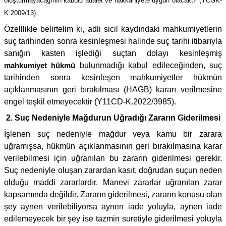
oluşturmayacağının kabulü adalet ve hakkaniyete uygun olacaktır (YCGK-
K.2009/13).
Özelllikle belirtelim ki, adli sicil kaydındaki mahkumiyetlerin
suç tarihinden sonra kesinleşmesi halinde suç tarihi itibarıyla
sanığın kasten işlediği suçtan dolayı kesinleşmiş
mahkumiyet hükmü
bulunmadığı kabul edileceğinden, suç
tarihinden sonra kesinleşen mahkumiyetler hükmün
açıklanmasının geri bırakılması (HAGB) kararı verilmesine
engel teşkil etmeyecektir (Y11CD-K.2022/3985).
2. Suç Nedeniyle Mağdurun Uğradığı Zararın Giderilmesi
İşlenen suç nedeniyle mağdur veya kamu bir zarara
uğramışsa, hükmün açıklanmasının geri bırakılmasına karar
verilebilmesi için uğranılan bu zararın giderilmesi gerekir.
Suç nedeniyle oluşan zarardan kasıt, doğrudan suçun neden
olduğu maddi zararlardır. Manevi zararlar uğranılan zarar
kapsamında değildir. Zararın giderilmesi, zararın konusu olan
şey aynen verilebiliyorsa aynen iade yoluyla, aynen iade
edilemeyecek bir şey ise tazmin suretiyle giderilmesi yoluyla