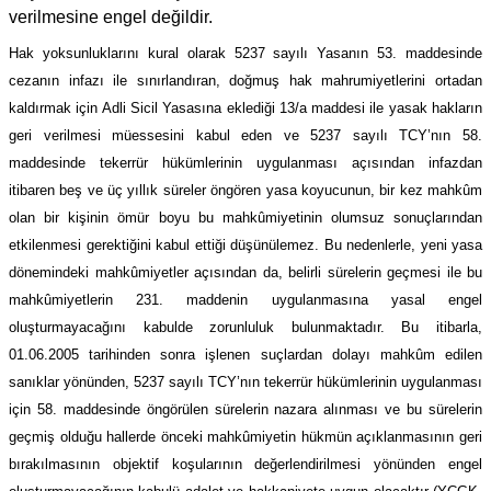
verilmesine engel değildir.
Hak yoksunluklarını kural olarak 5237 sayılı Yasanın 53. maddesinde
cezanın infazı ile sınırlandıran, doğmuş hak mahrumiyetlerini ortadan
kaldırmak için Adli Sicil Yasasına eklediği 13/a maddesi ile yasak hakların
geri verilmesi müessesini kabul eden ve 5237 sayılı TCY’nın 58.
maddesinde tekerrür hükümlerinin uygulanması açısından infazdan
itibaren beş ve üç yıllık süreler öngören yasa koyucunun, bir kez mahkûm
olan bir kişinin ömür boyu bu mahkûmiyetinin olumsuz sonuçlarından
etkilenmesi gerektiğini kabul ettiği düşünülemez. Bu nedenlerle, yeni yasa
dönemindeki mahkûmiyetler açısından da, belirli sürelerin geçmesi ile bu
mahkûmiyetlerin 231. maddenin uygulanmasına yasal engel
oluşturmayacağını kabulde zorunluluk bulunmaktadır. Bu itibarla,
01.06.2005 tarihinden sonra işlenen suçlardan dolayı mahkûm edilen
sanıklar yönünden, 5237 sayılı TCY’nın tekerrür hükümlerinin uygulanması
için 58. maddesinde öngörülen sürelerin nazara alınması ve bu sürelerin
geçmiş olduğu hallerde önceki mahkûmiyetin hükmün açıklanmasının geri
bırakılmasının objektif koşularının değerlendirilmesi yönünden engel