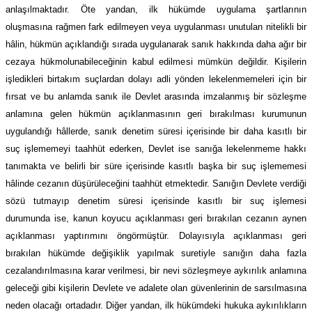
anlaşılmaktadır. Öte yandan, ilk hükümde uygulama şartlarının
oluşmasına rağmen fark edilmeyen veya uygulanması unutulan nitelikli bir
hâlin, hükmün açıklandığı sırada uygulanarak sanık hakkında daha ağır bir
cezaya hükmolunabileceğinin kabul edilmesi mümkün değildir. Kişilerin
işledikleri birtakım suçlardan dolayı adli yönden lekelenmemeleri için bir
fırsat ve bu anlamda sanık ile Devlet arasında imzalanmış bir sözleşme
anlamına gelen hükmün açıklanmasının geri bırakılması kurumunun
uygulandığı hâllerde, sanık denetim süresi içerisinde bir daha kasıtlı bir
suç işlememeyi taahhüt ederken, Devlet ise sanığa lekelenmeme hakkı
tanımakta ve belirli bir süre içerisinde kasıtlı başka bir suç işlememesi
hâlinde cezanın düşürüleceğini taahhüt etmektedir. Sanığın Devlete verdiği
sözü tutmayıp denetim süresi içerisinde kasıtlı bir suç işlemesi
durumunda ise, kanun koyucu açıklanması geri bırakılan cezanın aynen
açıklanması yaptırımını öngörmüştür. Dolayısıyla açıklanması geri
bırakılan hükümde değişiklik yapılmak suretiyle sanığın daha fazla
cezalandırılmasına karar verilmesi, bir nevi sözleşmeye aykırılık anlamına
geleceği gibi kişilerin Devlete ve adalete olan güvenlerinin de sarsılmasına
neden olacağı ortadadır. Diğer yandan, ilk hükümdeki hukuka aykırılıkların