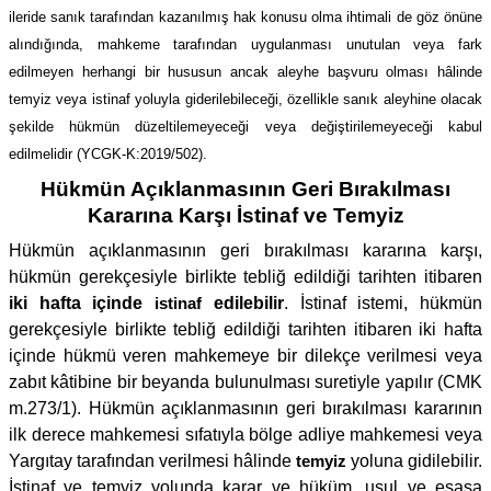
ileride sanık tarafından kazanılmış hak konusu olma ihtimali de göz önüne
alındığında, mahkeme tarafından uygulanması unutulan veya fark
edilmeyen herhangi bir hususun ancak aleyhe başvuru olması hâlinde
temyiz veya istinaf yoluyla giderilebileceği, özellikle sanık aleyhine olacak
şekilde hükmün düzeltilemeyeceği veya değiştirilemeyeceği kabul
edilmelidir (YCGK-K:2019/502).
Hükmün Açıklanmasının Geri Bırakılması
Kararına Karşı İstinaf ve Temyiz
Hükmün açıklanmasının geri bırakılması kararına karşı,
hükmün gerekçesiyle birlikte tebliğ edildiği tarihten itibaren
iki hafta içinde
istinaf
edilebilir
. İstinaf istemi, hükmün
gerekçesiyle birlikte tebliğ edildiği tarihten itibaren iki hafta
içinde hükmü veren mahkemeye bir dilekçe verilmesi veya
zabıt kâtibine bir beyanda bulunulması suretiyle yapılır (CMK
m.273/1). Hükmün açıklanmasının geri bırakılması kararının
ilk derece mahkemesi sıfatıyla bölge adliye mahkemesi veya
Yargıtay tarafından verilmesi hâlinde
temyiz
yoluna gidilebilir.
İstinaf ve temyiz yolunda karar ve hüküm, usul ve esasa