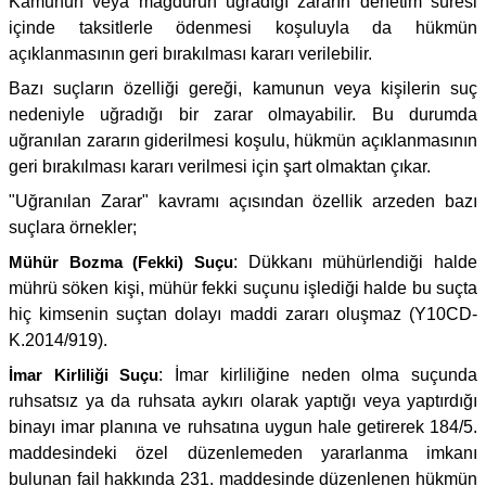
Kamunun veya mağdurun uğradığı zararın denetim süresi
içinde taksitlerle ödenmesi koşuluyla da hükmün
açıklanmasının geri bırakılması kararı verilebilir.
Bazı suçların özelliği gereği, kamunun veya kişilerin suç
nedeniyle uğradığı bir zarar olmayabilir. Bu durumda
uğranılan zararın giderilmesi koşulu, hükmün açıklanmasının
geri bırakılması kararı verilmesi için şart olmaktan çıkar.
"Uğranılan Zarar" kavramı açısından özellik arzeden bazı
suçlara örnekler;
Mühür Bozma (Fekki) Suçu
: Dükkanı mühürlendiği halde
mührü söken kişi, mühür fekki suçunu işlediği halde bu suçta
hiç kimsenin suçtan dolayı maddi zararı oluşmaz (Y10CD-
K.2014/919).
İmar Kirliliği Suçu
: İmar kirliliğine neden olma suçunda
ruhsatsız ya da ruhsata aykırı olarak yaptığı veya yaptırdığı
binayı imar planına ve ruhsatına uygun hale getirerek 184/5.
maddesindeki özel düzenlemeden yararlanma imkanı
bulunan fail hakkında 231. maddesinde düzenlenen hükmün