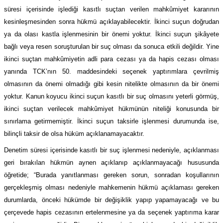
süresi içerisinde işlediği kasıtlı suçtan verilen mahkûmiyet kararının
kesinleşmesinden sonra hükmü açıklayabilecektir. İkinci suçun doğrudan
ya da olası kastla işlenmesinin bir önemi yoktur. İkinci suçun şikâyete
bağlı veya resen soruşturulan bir suç olması da sonuca etkili değildir. Yine
ikinci suçtan mahkûmiyetin adli para cezası ya da hapis cezası olması
yanında TCK’nın 50. maddesindeki seçenek yaptırımlara çevrilmiş
olmasının da önemi olmadığı gibi kesin nitelikte olmasının da bir önemi
yoktur. Kanun koyucu ikinci suçun kasıtlı bir suç olmasını yeterli görmüş,
ikinci suçtan verilecek mahkûmiyet hükmünün niteliği konusunda bir
sınırlama getirmemiştir. İkinci suçun taksirle işlenmesi durumunda ise,
bilinçli taksir de olsa hüküm açıklanamayacaktır.
Denetim süresi içerisinde kasıtlı bir suç işlenmesi nedeniyle, açıklanması
geri bırakılan hükmün aynen açıklanıp açıklanmayacağı hususunda
öğretide; “Burada yanıtlanması gereken sorun, sonradan koşullarının
gerçekleşmiş olması nedeniyle mahkemenin hükmü açıklaması gereken
durumlarda, önceki hükümde bir değişiklik yapıp yapamayacağı ve bu
çerçevede hapis cezasının ertelenmesine ya da seçenek yaptırıma karar