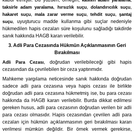
taksirle adam yaralama
,
hırsızlık suçu
,
dolandırıcılık suçu
,
hakaret suçu
,
mala zarar verme suçu
,
tehdit suçu
,
şantaj
suçu
, uyuşturucu madde kullanma gibi suçlar nedeniyle
hükmedilen hapis cezaları süre koşulunu sağladığı takdirde
sanık hakkında HAGB kararı verilebilir.
3. Adli Para Cezasında Hükmün Açıklanmasının Geri
Bırakılması
Adli Para Cezası
, doğrudan verilebileceği gibi hapis
cezasından da çevrilebilen bir ceza yaptırımıdır.
Mahkeme yargılama neticesinde sanık hakkında doğrudan
sadece adli para cezasına veya hapis cezası ile birlikte
doğrudan adli para cezasına hükmetmiş ise, bu para cezası
hakkında da HAGB kararı verilebilir. Burda dikkat edilmesi
gereken husus, adli para cezasının doğrudan verilen bir adli
para cezası olmasıdır. Hapis cezasından çevrilen adli para
cezaları için hükmün açıklanmasının geri bırakılması kararı
verilmesi mümkün değildir. Bir örnek vermek gerekirse,