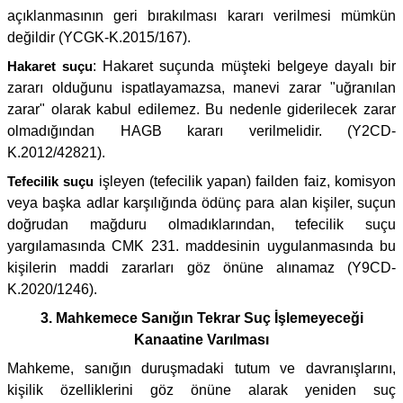
açıklanmasının geri bırakılması kararı verilmesi mümkün
değildir (YCGK-K.2015/167).
Hakaret suçu
: Hakaret suçunda müşteki belgeye dayalı bir
zararı olduğunu ispatlayamazsa, manevi zarar "uğranılan
zarar" olarak kabul edilemez. Bu nedenle giderilecek zarar
olmadığından HAGB kararı verilmelidir. (Y2CD-
K.2012/42821).
Tefecilik suçu
işleyen (tefecilik yapan) failden faiz, komisyon
veya başka adlar karşılığında ödünç para alan kişiler, suçun
doğrudan mağduru olmadıklarından, tefecilik suçu
yargılamasında CMK 231. maddesinin uygulanmasında bu
kişilerin maddi zararları göz önüne alınamaz (Y9CD-
K.2020/1246).
3. Mahkemece Sanığın Tekrar Suç İşlemeyeceği
Kanaatine Varılması
Mahkeme, sanığın duruşmadaki tutum ve davranışlarını,
kişilik özelliklerini göz önüne alarak yeniden suç