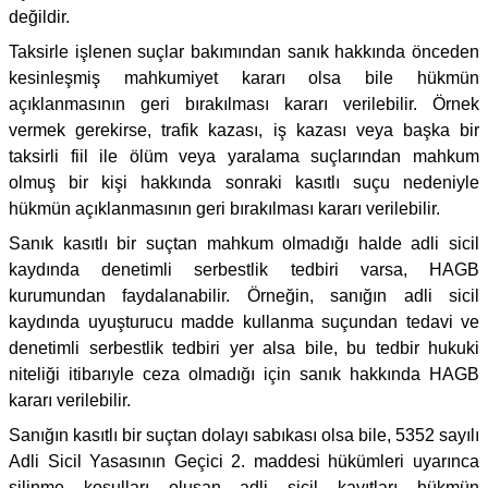
değildir.
Taksirle işlenen suçlar bakımından sanık hakkında önceden
kesinleşmiş mahkumiyet kararı olsa bile hükmün
açıklanmasının geri bırakılması kararı verilebilir. Örnek
vermek gerekirse, trafik kazası, iş kazası veya başka bir
taksirli fiil ile ölüm veya yaralama suçlarından mahkum
olmuş bir kişi hakkında sonraki kasıtlı suçu nedeniyle
hükmün açıklanmasının geri bırakılması kararı verilebilir.
Sanık kasıtlı bir suçtan mahkum olmadığı halde adli sicil
kaydında denetimli serbestlik tedbiri varsa, HAGB
kurumundan faydalanabilir. Örneğin, sanığın adli sicil
kaydında uyuşturucu madde kullanma suçundan tedavi ve
denetimli serbestlik tedbiri yer alsa bile, bu tedbir hukuki
niteliği itibarıyle ceza olmadığı için sanık hakkında HAGB
kararı verilebilir.
Sanığın kasıtlı bir suçtan dolayı sabıkası olsa bile, 5352 sayılı
Adli Sicil Yasasının Geçici 2. maddesi hükümleri uyarınca
silinme koşulları oluşan adli sicil kayıtları hükmün