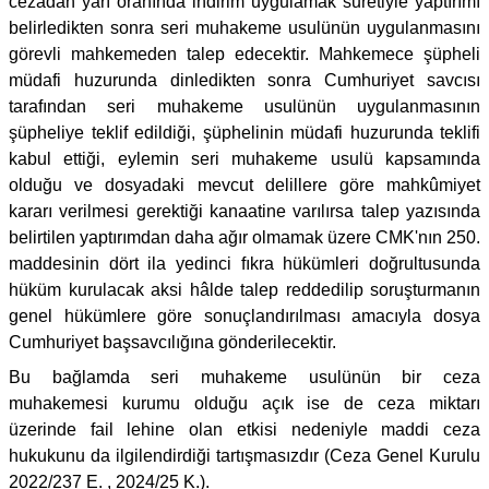
cezadan yarı oranında indirim uygulamak suretiyle yaptırımı
belirledikten sonra seri muhakeme usulünün uygulanmasını
görevli mahkemeden talep edecektir. Mahkemece şüpheli
müdafi huzurunda dinledikten sonra Cumhuriyet savcısı
tarafından seri muhakeme usulünün uygulanmasının
şüpheliye teklif edildiği, şüphelinin müdafi huzurunda teklifi
kabul ettiği, eylemin seri muhakeme usulü kapsamında
olduğu ve dosyadaki mevcut delillere göre mahkûmiyet
kararı verilmesi gerektiği kanaatine varılırsa talep yazısında
belirtilen yaptırımdan daha ağır olmamak üzere CMK'nın 250.
maddesinin dört ila yedinci fıkra hükümleri doğrultusunda
hüküm kurulacak aksi hâlde talep reddedilip soruşturmanın
genel hükümlere göre sonuçlandırılması amacıyla dosya
Cumhuriyet başsavcılığına gönderilecektir.
Bu bağlamda seri muhakeme usulünün bir ceza
muhakemesi kurumu olduğu açık ise de ceza miktarı
üzerinde fail lehine olan etkisi nedeniyle maddi ceza
hukukunu da ilgilendirdiği tartışmasızdır (Ceza Genel Kurulu
2022/237 E. , 2024/25 K.).