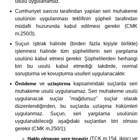
usulü uygulanamaz.
Cumhuriyet savcısı tarafından yapılan seri muhakeme
usulünün uygulanması teklifinin şüpheli tarafından
müdafii huzurunda kabul edilmesi gerekir (CMK
m.250/3).
Suçun iştirak halinde (birden fazla kişiyle birlikte)
işlenmesi halinde tüm şüphelillerin seri yargılama
usulünü kabul etmesi gerekir. Şüphelilerden herhangi
biri bu usulü kabul etmediği takdirde, normal
soruşturma ve kovuşturma usulleri uygulanacaktır.
Önödeme
ve
uzlaştırma
kapsamındaki suçlarda seri
muhakeme usulü uygulanamaz. Seri muhakeme usulü
uygulanacak suçlar "mağdursuz" suçlar olarak
düzenlendiğinden, bu suçlarda uzlaşma hükümleri
uygulanmaz. Suçun, seri yargılama usulünün
uygulanabileceği aşağıdaki suçlardan biri olması
gerekir (CMK m.250/1):
Hakkı olmayan yere tecavüz
(TCK m.154, ikinci ve