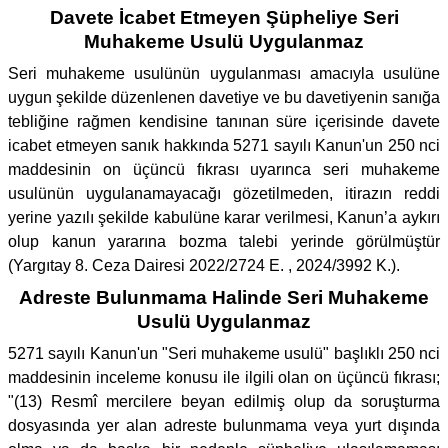
Davete İcabet Etmeyen Şüpheliye Seri
Muhakeme Usulü Uygulanmaz
Seri muhakeme usulünün uygulanması amacıyla usulüne
uygun şekilde düzenlenen davetiye ve bu davetiyenin sanığa
tebliğine rağmen kendisine tanınan süre içerisinde davete
icabet etmeyen sanık hakkında 5271 sayılı Kanun'un 250 nci
maddesinin on üçüncü fıkrası uyarınca seri muhakeme
usulünün uygulanamayacağı gözetilmeden, itirazın reddi
yerine yazılı şekilde kabulüne karar verilmesi, Kanun’a aykırı
olup kanun yararına bozma talebi yerinde görülmüştür
(Yargıtay 8. Ceza Dairesi 2022/2724 E. , 2024/3992 K.).
Adreste Bulunmama Halinde Seri Muhakeme
Usulü Uygulanmaz
5271 sayılı Kanun'un "Seri muhakeme usulü" başlıklı 250 nci
maddesinin inceleme konusu ile ilgili olan on üçüncü fıkrası;
"(13) Resmî mercilere beyan edilmiş olup da soruşturma
dosyasında yer alan adreste bulunmama veya yurt dışında