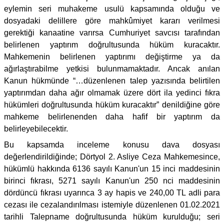
eylemin seri muhakeme usulü kapsamında olduğu ve
dosyadaki delillere göre mahkûmiyet kararı verilmesi
gerektiği kanaatine varırsa Cumhuriyet savcısı tarafından
belirlenen yaptırım doğrultusunda hüküm kuracaktır.
Mahkemenin belirlenen yaptırımı değiştirme ya da
ağırlaştırabilme yetkisi bulunmamaktadır. Ancak anılan
Kanun hükmünde “…düzenlenen talep yazısında belirtilen
yaptırımdan daha ağır olmamak üzere dört ila yedinci fıkra
hükümleri doğrultusunda hüküm kuracaktır” denildiğine göre
mahkeme belirlenenden daha hafif bir yaptırım da
belirleyebilecektir.
Bu kapsamda inceleme konusu dava dosyası
değerlendirildiğinde; Dörtyol 2. Asliye Ceza Mahkemesince,
hükümlü hakkında 6136 sayılı Kanun'un 15 inci maddesinin
birinci fıkrası, 5271 sayılı Kanun'un 250 nci maddesinin
dördüncü fıkrası uyarınca 3 ay hapis ve 240,00 TL adli para
cezası ile cezalandırılması istemiyle düzenlenen 01.02.2021
tarihli Talepname doğrultusunda hüküm kurulduğu; seri