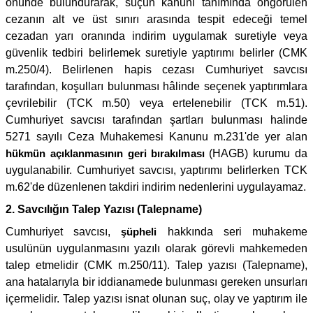
önünde bulundurarak, suçun kanuni tanımında öngörülen
cezanın alt ve üst sınırı arasında tespit edeceği temel
cezadan yarı oranında indirim uygulamak suretiyle veya
güvenlik tedbiri belirlemek suretiyle yaptırımı belirler (CMK
m.250/4). Belirlenen hapis cezası Cumhuriyet savcısı
tarafından, koşulları bulunması hâlinde seçenek yaptırımlara
çevrilebilir (TCK m.50) veya ertelenebilir (TCK m.51).
Cumhuriyet savcısı tarafından şartları bulunması halinde
5271 sayılı Ceza Muhakemesi Kanunu m.231'de yer alan
hükmün açıklanmasının geri bırakılması
(HAGB) kurumu da
uygulanabilir. Cumhuriyet savcısı, yaptırımı belirlerken TCK
m.62'de düzenlenen takdiri indirim nedenlerini uygulayamaz.
2. Savcılığın Talep Yazısı (Talepname)
Cumhuriyet savcısı,
şüpheli
hakkında seri muhakeme
usulünün uygulanmasını yazılı olarak görevli mahkemeden
talep etmelidir (CMK m.250/11). Talep yazısı (Talepname),
ana hatalarıyla bir iddianamede bulunması gereken unsurları
içermelidir. Talep yazısı isnat olunan suç, olay ve yaptırım ile