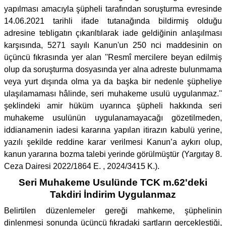
yapılması amacıyla şüpheli tarafından soruşturma evresinde
14.06.2021 tarihli ifade tutanağında bildirmiş olduğu
adresine tebligatın çıkarıltılarak iade geldiğinin anlaşılması
karşısında, 5271 sayılı Kanun'un 250 nci maddesinin on
üçüncü fıkrasında yer alan ''Resmî mercilere beyan edilmiş
olup da soruşturma dosyasında yer alna adreste bulunmama
veya yurt dışında olma ya da başka bir nedenle şüpheliye
ulaşılamaması hâlinde, seri muhakeme usulü uygulanmaz.''
şeklindeki amir hüküm uyarınca şüpheli hakkında seri
muhakeme usulünün uygulanamayacağı gözetilmeden,
iddianamenin iadesi kararına yapılan itirazın kabulü yerine,
yazılı şekilde reddine karar verilmesi Kanun’a aykırı olup,
kanun yararına bozma talebi yerinde görülmüştür (Yargıtay 8.
Ceza Dairesi 2022/1864 E. , 2024/3415 K.).
Seri Muhakeme Usulünde TCK m.62'deki
Takdiri İndirim Uygulanmaz
Belirtilen düzenlemeler gereği mahkeme, şüphelinin
dinlenmesi sonunda üçüncü fıkradaki şartların gerçekleştiği,