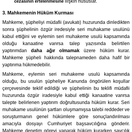
cezasının ertelenmesine
ilişkin hususlar.
3. Mahkemenin Hüküm Kurması
Mahkeme, şüpheliyi müdafii (avukatı) huzurunda dinledikten
sonra şüphelinin özgür iredesiyle seri muhakame usulünü
kabul ettiğini ve eylemin seri muhakeme usulü kapsamında
olduğu kanaatine varırsa talep yazısında belirtilen
yaptırımdan
daha ağır olmamak
üzere hüküm kurar.
Mahkeme şüpheli hakkında talepnameden daha hafif bir
yaptırıma hükmedebilir.
Mahkeme, eylemin seri muhakeme usulü kapsamında
olduğu, bu usulün şüpheliye Kanunda öngörülen koşullar
çerçevesinde teklif edildiği ve şüphelinin bu teklifi müdafii
huzurunda özgür iradesiyle kabul ettiği kanaatine varırsa
talepte belirlenen yaptırım doğrultusunda hüküm kurar. Seri
muhakame usulünün şartları oluşmamışsa talebi reddeder ve
soruşturmanın genel hükümlere göre sonuçlandırılması
amacıyla dosyayı Cumhuriyet başsavcılığına gönderir.
Mahkeme denetim görevi yaparak hüküm kurarken savcılık