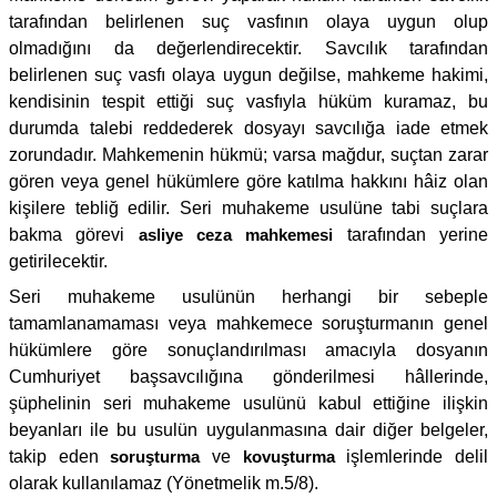
tarafından belirlenen suç vasfının olaya uygun olup
olmadığını da değerlendirecektir. Savcılık tarafından
belirlenen suç vasfı olaya uygun değilse, mahkeme hakimi,
kendisinin tespit ettiği suç vasfıyla hüküm kuramaz, bu
durumda talebi reddederek dosyayı savcılığa iade etmek
zorundadır. Mahkemenin hükmü; varsa mağdur, suçtan zarar
gören veya genel hükümlere göre katılma hakkını hâiz olan
kişilere tebliğ edilir. Seri muhakeme usulüne tabi suçlara
bakma görevi
asliye ceza mahkemesi
tarafından yerine
getirilecektir.
Seri muhakeme usulünün herhangi bir sebeple
tamamlanamaması veya mahkemece soruşturmanın genel
hükümlere göre sonuçlandırılması amacıyla dosyanın
Cumhuriyet başsavcılığına gönderilmesi hâllerinde,
şüphelinin seri muhakeme usulünü kabul ettiğine ilişkin
beyanları ile bu usulün uygulanmasına dair diğer belgeler,
takip eden
soruşturma
ve
kovuşturma
işlemlerinde delil
olarak kullanılamaz (Yönetmelik m.5/8).