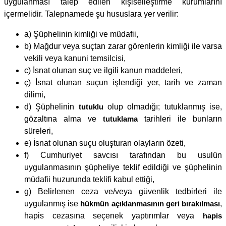
uygulanması talep edilen kişiselleştirme kurumlarını
içermelidir. Talepnamede şu hususlara yer verilir:
a) Şüphelinin kimliği ve müdafii,
b) Mağdur veya suçtan zarar görenlerin kimliği ile varsa
vekili veya kanuni temsilcisi,
c) İsnat olunan suç ve ilgili kanun maddeleri,
ç) İsnat olunan suçun işlendiği yer, tarih ve zaman
dilimi,
d) Şüphelinin
tutuklu
olup olmadığı; tutuklanmış ise,
gözaltına alma ve
tutuklama
tarihleri ile bunların
süreleri,
e) İsnat olunan suçu oluşturan olayların özeti,
f) Cumhuriyet savcısı tarafından bu usulün
uygulanmasının şüpheliye teklif edildiği ve şüphelinin
müdafii huzurunda teklifi kabul ettiği,
g) Belirlenen ceza ve/veya güvenlik tedbirleri ile
uygulanmış ise
hükmün açıklanmasının geri bırakılması
,
hapis cezasına seçenek yaptırımlar veya
hapis