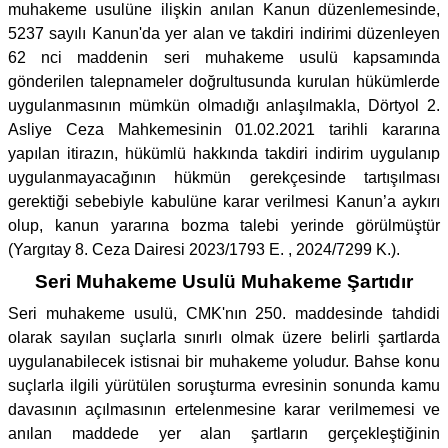
muhakeme usulüne ilişkin anılan Kanun düzenlemesinde,
5237 sayılı Kanun'da yer alan ve takdiri indirimi düzenleyen
62 nci maddenin seri muhakeme usulü kapsamında
gönderilen talepnameler doğrultusunda kurulan hükümlerde
uygulanmasının mümkün olmadığı anlaşılmakla, Dörtyol 2.
Asliye Ceza Mahkemesinin 01.02.2021 tarihli kararına
yapılan itirazın, hükümlü hakkında takdiri indirim uygulanıp
uygulanmayacağının hükmün gerekçesinde tartışılması
gerektiği sebebiyle kabulüne karar verilmesi Kanun’a aykırı
olup, kanun yararına bozma talebi yerinde görülmüştür
(Yargıtay 8. Ceza Dairesi 2023/1793 E. , 2024/7299 K.).
Seri Muhakeme Usulü Muhakeme Şartıdır
Seri muhakeme usulü, CMK'nın 250. maddesinde tahdidi
olarak sayılan suçlarla sınırlı olmak üzere belirli şartlarda
uygulanabilecek istisnai bir muhakeme yoludur. Bahse konu
suçlarla ilgili yürütülen soruşturma evresinin sonunda kamu
davasının açılmasının ertelenmesine karar verilmemesi ve
anılan maddede yer alan şartların gerçekleştiğinin