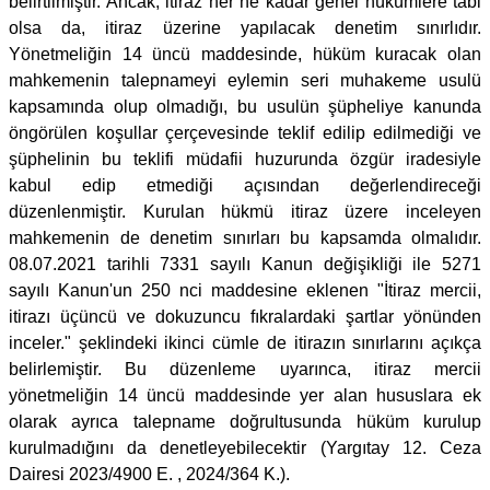
belirtilmiştir. Ancak, itiraz her ne kadar genel hükümlere tabi
olsa da, itiraz üzerine yapılacak denetim sınırlıdır.
Yönetmeliğin 14 üncü maddesinde, hüküm kuracak olan
mahkemenin talepnameyi eylemin seri muhakeme usulü
kapsamında olup olmadığı, bu usulün şüpheliye kanunda
öngörülen koşullar çerçevesinde teklif edilip edilmediği ve
şüphelinin bu teklifi müdafii huzurunda özgür iradesiyle
kabul edip etmediği açısından değerlendireceği
düzenlenmiştir. Kurulan hükmü itiraz üzere inceleyen
mahkemenin de denetim sınırları bu kapsamda olmalıdır.
08.07.2021 tarihli 7331 sayılı Kanun değişikliği ile 5271
sayılı Kanun'un 250 nci maddesine eklenen "İtiraz mercii,
itirazı üçüncü ve dokuzuncu fıkralardaki şartlar yönünden
inceler." şeklindeki ikinci cümle de itirazın sınırlarını açıkça
belirlemiştir. Bu düzenleme uyarınca, itiraz mercii
yönetmeliğin 14 üncü maddesinde yer alan hususlara ek
olarak ayrıca talepname doğrultusunda hüküm kurulup
kurulmadığını da denetleyebilecektir (Yargıtay 12. Ceza
Dairesi 2023/4900 E. , 2024/364 K.).