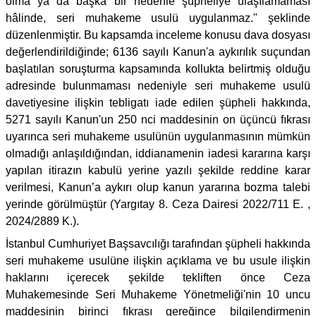
olma ya da başka bir nedenle şüpheliye ulaşılamaması
hâlinde, seri muhakeme usulü uygulanmaz." şeklinde
düzenlenmiştir. Bu kapsamda inceleme konusu dava dosyası
değerlendirildiğinde; 6136 sayılı Kanun'a aykırılık suçundan
başlatılan soruşturma kapsamında kollukta belirtmiş olduğu
adresinde bulunmaması nedeniyle seri muhakeme usulü
davetiyesine ilişkin tebligatı iade edilen şüpheli hakkında,
5271 sayılı Kanun'un 250 nci maddesinin on üçüncü fıkrası
uyarınca seri muhakeme usulünün uygulanmasının mümkün
olmadığı anlaşıldığından, iddianamenin iadesi kararına karşı
yapılan itirazın kabulü yerine yazılı şekilde reddine karar
verilmesi, Kanun’a aykırı olup kanun yararına bozma talebi
yerinde görülmüştür (Yargıtay 8. Ceza Dairesi 2022/711 E. ,
2024/2889 K.).
İstanbul Cumhuriyet Başsavcılığı tarafından şüpheli hakkında
seri muhakeme usulüne ilişkin açıklama ve bu usule ilişkin
haklarını içerecek şekilde tekliften önce Ceza
Muhakemesinde Seri Muhakeme Yönetmeliği'nin 10 uncu
maddesinin birinci fıkrası gereğince bilgilendirmenin