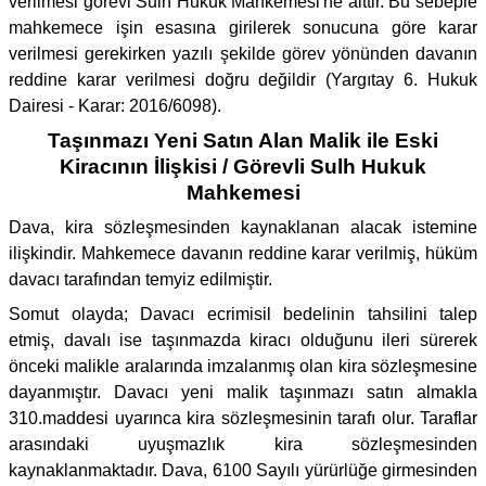
verilmesi görevi Sulh Hukuk Mahkemesi'ne aittir. Bu sebeple
mahkemece işin esasına girilerek sonucuna göre karar
verilmesi gerekirken yazılı şekilde görev yönünden davanın
reddine karar verilmesi doğru değildir (Yargıtay 6. Hukuk
Dairesi - Karar: 2016/6098).
Taşınmazı Yeni Satın Alan Malik ile Eski
Kiracının İlişkisi / Görevli Sulh Hukuk
Mahkemesi
Dava, kira sözleşmesinden kaynaklanan alacak istemine
ilişkindir. Mahkemece davanın reddine karar verilmiş, hüküm
davacı tarafından temyiz edilmiştir.
Somut olayda; Davacı ecrimisil bedelinin tahsilini talep
etmiş, davalı ise taşınmazda kiracı olduğunu ileri sürerek
önceki malikle aralarında imzalanmış olan kira sözleşmesine
dayanmıştır. Davacı yeni malik taşınmazı satın almakla
310.maddesi uyarınca kira sözleşmesinin tarafı olur. Taraflar
arasındaki uyuşmazlık kira sözleşmesinden
kaynaklanmaktadır. Dava, 6100 Sayılı yürürlüğe girmesinden