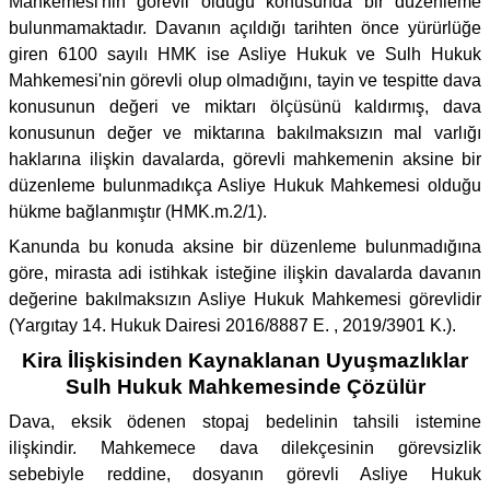
Mahkemesi'nin görevli olduğu konusunda bir düzenleme
bulunmamaktadır. Davanın açıldığı tarihten önce yürürlüğe
giren 6100 sayılı HMK ise Asliye Hukuk ve Sulh Hukuk
Mahkemesi'nin görevli olup olmadığını, tayin ve tespitte dava
konusunun değeri ve miktarı ölçüsünü kaldırmış, dava
konusunun değer ve miktarına bakılmaksızın mal varlığı
haklarına ilişkin davalarda, görevli mahkemenin aksine bir
düzenleme bulunmadıkça Asliye Hukuk Mahkemesi olduğu
hükme bağlanmıştır (HMK.m.2/1).
Kanunda bu konuda aksine bir düzenleme bulunmadığına
göre, mirasta adi istihkak isteğine ilişkin davalarda davanın
değerine bakılmaksızın Asliye Hukuk Mahkemesi görevlidir
(Yargıtay 14. Hukuk Dairesi 2016/8887 E. , 2019/3901 K.).
Kira İlişkisinden Kaynaklanan Uyuşmazlıklar
Sulh Hukuk Mahkemesinde Çözülür
Dava, eksik ödenen stopaj bedelinin tahsili istemine
ilişkindir. Mahkemece dava dilekçesinin görevsizlik
sebebiyle reddine, dosyanın görevli Asliye Hukuk