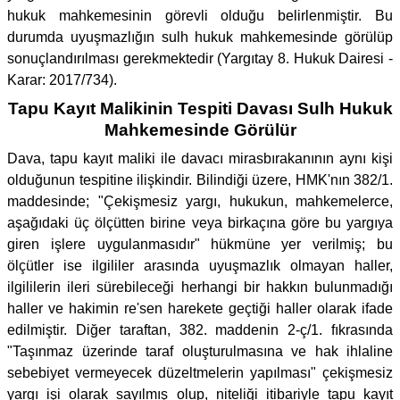
hukuk mahkemesinin görevli olduğu belirlenmiştir. Bu
durumda uyuşmazlığın sulh hukuk mahkemesinde görülüp
sonuçlandırılması gerekmektedir (Yargıtay 8. Hukuk Dairesi -
Karar: 2017/734).
Tapu Kayıt Malikinin Tespiti Davası Sulh Hukuk
Mahkemesinde Görülür
Dava, tapu kayıt maliki ile davacı mirasbırakanının aynı kişi
olduğunun tespitine ilişkindir. Bilindiği üzere, HMK'nın 382/1.
maddesinde; "Çekişmesiz yargı, hukukun, mahkemelerce,
aşağıdaki üç ölçütten birine veya birkaçına göre bu yargıya
giren işlere uygulanmasıdır" hükmüne yer verilmiş; bu
ölçütler ise ilgililer arasında uyuşmazlık olmayan haller,
ilgililerin ileri sürebileceği herhangi bir hakkın bulunmadığı
haller ve hakimin re'sen harekete geçtiği haller olarak ifade
edilmiştir. Diğer taraftan, 382. maddenin 2-ç/1. fıkrasında
"Taşınmaz üzerinde taraf oluşturulmasına ve hak ihlaline
sebebiyet vermeyecek düzeltmelerin yapılması" çekişmesiz
yargı işi olarak sayılmış olup, niteliği itibariyle tapu kayıt