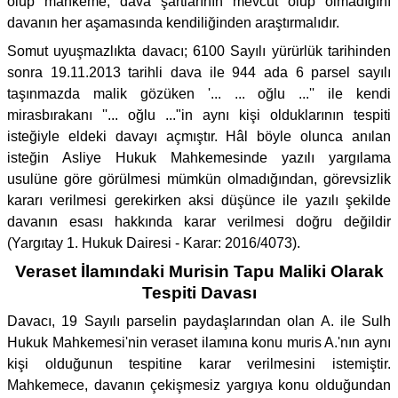
olup mahkeme, dava şartlarının mevcut olup olmadığını
davanın her aşamasında kendiliğinden araştırmalıdır.
Somut uyuşmazlıkta davacı; 6100 Sayılı yürürlük tarihinden
sonra 19.11.2013 tarihli dava ile 944 ada 6 parsel sayılı
taşınmazda malik gözüken '... ... oğlu ...'' ile kendi
mirasbırakanı ''... oğlu ..."in aynı kişi olduklarının tespiti
isteğiyle eldeki davayı açmıştır. Hâl böyle olunca anılan
isteğin Asliye Hukuk Mahkemesinde yazılı yargılama
usulüne göre görülmesi mümkün olmadığından, görevsizlik
kararı verilmesi gerekirken aksi düşünce ile yazılı şekilde
davanın esası hakkında karar verilmesi doğru değildir
(Yargıtay 1. Hukuk Dairesi - Karar: 2016/4073).
Veraset İlamındaki Murisin Tapu Maliki Olarak
Tespiti Davası
Davacı, 19 Sayılı parselin paydaşlarından olan A. ile Sulh
Hukuk Mahkemesi'nin veraset ilamına konu muris A.'nın aynı
kişi olduğunun tespitine karar verilmesini istemiştir.
Mahkemece, davanın çekişmesiz yargıya konu olduğundan