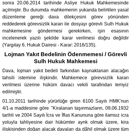
sonra 20.06.2014 tarihinde Asliye Hukuk Mahkemesinde
açılmıştır. Bu durumda mahkemenin yukarıda belirtilen yasal
düzenleme gereği dava dilekçesini görev yönünden
reddederek görevsizlik kararı ile dosyayı görevli Sulh Hukuk
mahkemesine göndermesi gerekirken, işin esasının
incelenerek yazılı şekilde karar verilmesi doğru değildir
(Yargıtay 6. Hukuk Dairesi - Karar: 2016/135).
Lojman Yakıt Bedelinin Ödenmemesi / Görevli
Sulh Hukuk Mahkemesi
Dava, lojman yakıt bedeli farkından kaynaklanan alacağın
tahsili istemine ilişkindir. Mahkemece görevsizlik kararı
verilmesi üzerine hüküm davacı vekili tarafından temyiz
edilmiştir.
01.10.2011 tarihinde yürürlüğe giren 6100 Sayılı HMK'nun
4/1-a maddesine göre "Kiralanan taşınmazların, 09.06.1932
tarihli ve 2004 Sayılı İcra ve İflas Kanununa göre ilamsız icra
yoluyla tahliyesine dair hükümler ayrık olmak üzere, kira
ilişkisinden doğan alacak davaları da dâhil olmak üzere tüm