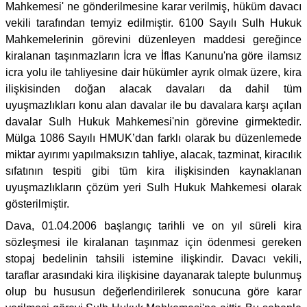
Mahkemesi' ne gönderilmesine karar verilmiş, hüküm davacı
vekili tarafından temyiz edilmiştir. 6100 Sayılı Sulh Hukuk
Mahkemelerinin görevini düzenleyen maddesi gereğince
kiralanan taşınmazların İcra ve İflas Kanunu'na göre ilamsız
icra yolu ile tahliyesine dair hükümler ayrık olmak üzere, kira
ilişkisinden doğan alacak davaları da dahil tüm
uyuşmazlıkları konu alan davalar ile bu davalara karşı açılan
davalar Sulh Hukuk Mahkemesi'nin görevine girmektedir.
Mülga 1086 Sayılı HMUK’dan farklı olarak bu düzenlemede
miktar ayırımı yapılmaksızın tahliye, alacak, tazminat, kiracılık
sıfatının tespiti gibi tüm kira ilişkisinden kaynaklanan
uyuşmazlıkların çözüm yeri Sulh Hukuk Mahkemesi olarak
gösterilmiştir.
Dava, 01.04.2006 başlangıç tarihli ve on yıl süreli kira
sözleşmesi ile kiralanan taşınmaz için ödenmesi gereken
stopaj bedelinin tahsili istemine ilişkindir. Davacı vekili,
taraflar arasındaki kira ilişkisine dayanarak talepte bulunmuş
olup bu hususun değerlendirilerek sonucuna göre karar