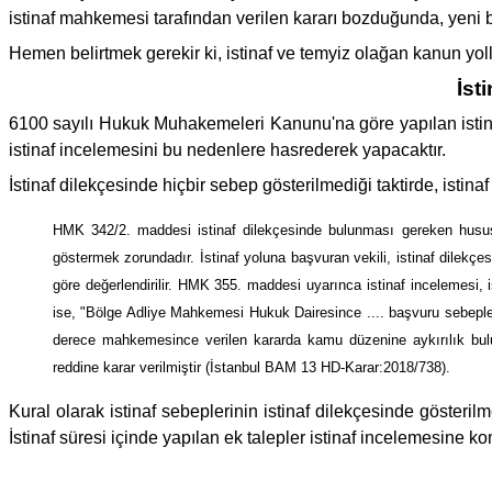
istinaf mahkemesi tarafından verilen kararı bozduğunda, yeni b
Hemen belirtmek gerekir ki, istinaf ve temyiz olağan kanun yol
İst
6100 sayılı Hukuk Muhakemeleri Kanunu'na göre yapılan istinaf b
istinaf incelemesini bu nedenlere hasrederek yapacaktır.
İstinaf dilekçesinde hiçbir sebep gösterilmediği taktirde, isti
HMK 342/2. maddesi istinaf dilekçesinde bulunması gereken hususla
göstermek zorundadır. İstinaf yoluna başvuran vekili, istinaf dilek
göre değerlendirilir. HMK 355. maddesi uyarınca istinaf incelemesi, i
ise, "Bölge Adliye Mahkemesi Hukuk Dairesince .... başvuru sebepleri
derece mahkemesince verilen kararda kamu düzenine aykırılık bulu
reddine karar verilmiştir (İstanbul BAM 13 HD-Karar:2018/738).
Kural olarak istinaf sebeplerinin istinaf dilekçesinde gösterilm
İstinaf süresi içinde yapılan ek talepler istinaf incelemesin