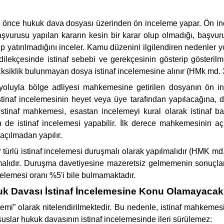
 önce hukuk dava dosyası üzerinden ön inceleme yapar. Ön incele
aşvurusu yapılan kararın kesin bir karar olup olmadığı, başvuru
ıp yatırılmadığını inceler. Kamu düzenini ilgilendiren nedenler 
u dilekçesinde istinaf sebebi ve gerekçesinin gösterip gösteril
Eksiklik bulunmayan dosya istinaf incelemesine alınır (HMk md. 
 yoluyla bölge adliyesi mahkemesine getirilen dosyanın ön
 İstinaf incelemesinin heyet veya üye tarafından yapılacağına, 
 İstinaf mahkemesi, esastan incelemeyi kural olarak istinaf
n de istinaf incelemesi yapabilir. İlk derece mahkemesinin 
açılmadan yapılır.
 türlü istinaf incelemesi duruşmalı olarak yapılmalıdır (HMK md
lıdır. Duruşma davetiyesine mazeretsiz gelmemenin sonuçları 
celemesi oranı %5'i bile bulmamaktadır.
k Davası İstinaf İncelemesine Konu Olamayacak 
istemi” olarak nitelendirilmektedir. Bu nedenle, istinaf mahkem
uslar hukuk davasının istinaf incelemesinde ileri sürülemez: