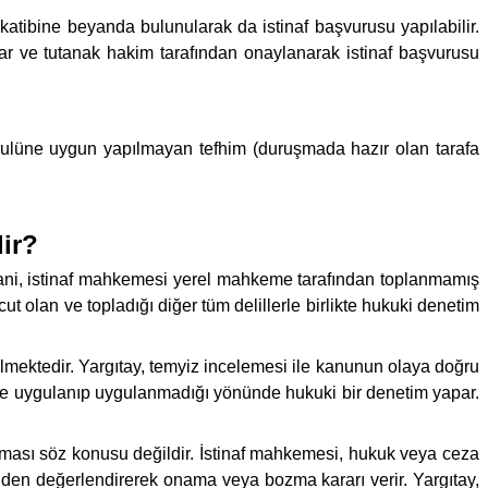
 katibine beyanda bulunularak da istinaf başvurusu yapılabilir.
ar ve tutanak hakim tarafından onaylanarak istinaf başvurusu
Usulüne uygun yapılmayan tefhim (duruşmada hazır olan tarafa
dir?
 Yani, istinaf mahkemesi yerel mahkeme tarafından toplanmamış
ut olan ve topladığı diğer tüm delillerle birlikte hukuki denetim
lmektedir. Yargıtay, temyiz incelemesi ile kanunun olaya doğru
nde uygulanıp uygulanmadığı yönünde hukuki bir denetim yapar.
nması söz konusu değildir. İstinaf mahkemesi, hukuk veya ceza
önden değerlendirerek onama veya bozma kararı verir. Yargıtay,