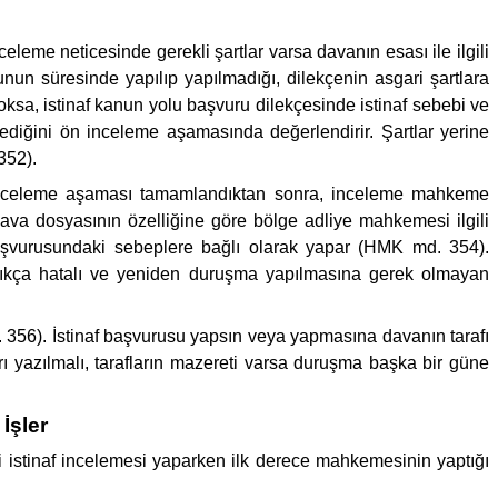
me neticesinde gerekli şartlar varsa davanın esası ile ilgili
nun süresinde yapılıp yapılmadığı, dilekçenin asgari şartlara
yoksa, istinaf kanun yolu başvuru dilekçesinde istinaf sebebi ve
mediğini ön inceleme aşamasında değerlendirir. Şartlar yerine
352).
 inceleme aşaması tamamlandıktan sonra, inceleme mahkeme
dava dosyasının özelliğine göre bölge adliye mahkemesi ilgili
 başvurusundaki sebeplere bağlı olarak yapar (HMK md. 354).
açıkça hatalı ve yeniden duruşma yapılmasına gerek olmayan
. 356). İstinaf başvurusu yapsın veya yapmasına davanın tarafı
yazılmalı, tarafların mazereti varsa duruşma başka bir güne
İşler
esi istinaf incelemesi yaparken ilk derece mahkemesinin yaptığı