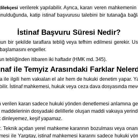
 dilekçesi
verilerek yapılabilir. Ayrıca, kararı veren mahkemenin
ulduğunda, katip istinaf başvurusu talebini bir tutanağa bağl
İstinaf Başvuru Süresi Nedir?
un bir şekilde taraflara tebliğ veya tefhim edilmesi gerekir. 
 başlamasını engeller.
 tebliğinden itibaren iki haftadır (HMK md. 345).
inaf ile Temyiz Arasındaki Farklar Neler
 ile ilgili hem vakıaları el alır hem de hukuki denetim yapar.
apabilir. İstinaf mahkemesi, hukuk veya ceza dava dosyasında mevc
an verilen kararı sadece hukuki yönden denetlemesi anlamına ge
nun maddelerinin dosyadaki delillerle oluşan maddi vakıaya yeri
k dinleyemez, keşif yapamaz.
rir. Teknik açıdan yerel mahkeme kararının bozulması veya ona
lemesi ile Yargıtay, istinaf mahkemesi kararını sadece hukuki y