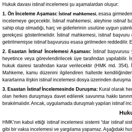
Hukuk davası istinaf incelemesi şu aşamalardan oluşur:
1. Ön İnceleme Aşaması:
İstinaf mahkemesi
, esasa girmeden
incelemeye geçecektir. İstinaf mahkemesi, aleyhine istinaf b
sahip olup olmadığı, harç ve giderlerinin usulüne uygun yatırıl
gerekçesi gösterilmelidir. İstinaf mahkemesi, istinaf başvur
getirilmemişse istinaf başvurusu esasa girilmeden reddedilir. 
2. Esastan İstinaf İncelemesi Aşaması:
İstinaf başvurusu
heyetince veya görevlendirilecek üye tarafından yapılabilir.
hukuk dairesi tarafından karar verilecektir (HMK md. 354).
Mahkeme, kamu düzenini ilgilendiren hallerde kendiliğinde
kararlarına ilişkin istinaf incelemesi dosya üzerinden duruşma 
3. Esastan İstinaf İncelemesinde Duruşma:
Kural olarak her
olan herkes duruşmaya davet edilerek savunma hakkı tanınma
bırakılmalıdır. Ancak, uygulamada duruşmalı yapılan istinaf in
Huku
HMK’nın kabul ettiği istinaf incelemesi sistemi “dar istinaf s
gibi bir vakıa incelemesi ve yargılama yapamaz. Aşağıdaki hus