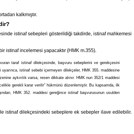
rtadan kalkmıştır.
dir?
sinde istinaf sebepleri gösterildiği takdirde, istinaf mahkemesi
 bir istinaf incelemesi yapacaktır (HMK m.355).
ran taraf istinaf dilekçesinde, başvuru sebeplerini ve gerekçesini
si uyarınca, istinaf sebebi içermeyen dilekçeler, HMK 355. maddesine
 düzenine aykırılık varsa, resen dikkate alınır. HMK nun 352/1 maddesi
elikle gerekli karar verilir" hükmünü düzenlemiştir. Bu kapsamda, ilk
dığından, HMK 352. maddesi gereğince istinaf başvurusunun usulden
le istinaf dilekçesindeki sebeplere ek sebepler ilave edilebilir.