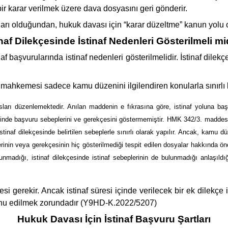
ir karar verilmek üzere dava dosyasını geri gönderir.
ları olduğundan, hukuk davası için “karar düzeltme” kanun yolu o
inaf Dilekçesinde İstinaf Nedenleri Gösterilmeli mi
aşvurularında istinaf nedenleri gösterilmelidir. İstinaf dilekçe
naf mahkemesi sadece kamu düzenini ilgilendiren konularla sınırlı
rı düzenlemektedir. Anılan maddenin e fıkrasına göre, istinaf yoluna başvu
çesinde başvuru sebeplerini ve gerekçesini göstermemiştir. HMK 342/3. madde
stinaf dilekçesinde belirtilen sebeplerle sınırlı olarak yapılır. Ancak, kamu
nin veya gerekçesinin hiç gösterilmediği tespit edilen dosyalar hakkında önc
nmadığı, istinaf dilekçesinde istinaf sebeplerinin de bulunmadığı anlaşıl
esi gerekir. Ancak istinaf süresi içinde verilecek bir ek dilekçe i
e konu edilmek zorundadır (Y9HD-K.2022/5207)
Hukuk Davası İçin İstinaf Başvuru Şartları