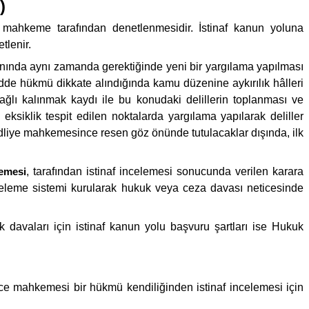
)
mahkeme tarafından denetlenmesidir. İstinaf kanun yoluna
tlenir.
yanında aynı zamanda gerektiğinde yeni bir yargılama yapılması
de hükmü dikkate alındığında kamu düzenine aykırılık hâlleri
 bağlı kalınmak kaydı ile bu konudaki delillerin toplanması ve
siklik tespit edilen noktalarda yargılama yapılarak deliller
dliye mahkemesince resen göz önünde tutulacaklar dışında, ilk
kemesi
, tarafından istinaf incelemesi sonucunda verilen karara
nceleme sistemi kurularak hukuk veya ceza davası neticesinde
vaları için istinaf kanun yolu başvuru şartları ise Hukuk
rece mahkemesi bir hükmü kendiliğinden istinaf incelemesi için