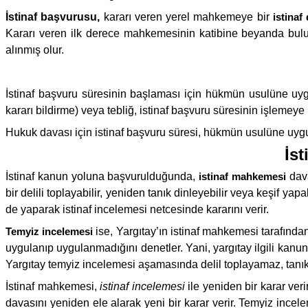
İstinaf başvurusu,
kararı veren yerel mahkemeye bir
istinaf
Kararı veren ilk derece mahkemesinin katibine beyanda bulun
alınmış olur.
İstinaf başvuru süresinin başlaması için hükmün usulüne uyg
kararı bildirme) veya tebliğ, istinaf başvuru süresinin işlemeye
Hukuk davası için istinaf başvuru süresi, hükmün usulüne uygun
İst
İstinaf kanun yoluna başvurulduğunda,
istinaf mahkemesi
dava
bir delili toplayabilir, yeniden tanık dinleyebilir veya keşif y
de yaparak istinaf incelemesi netcesinde kararını verir.
Temyiz incelemesi
ise, Yargıtay’ın istinaf mahkemesi tarafınd
uygulanıp uygulanmadığını denetler. Yani, yargıtay ilgili ka
Yargıtay temyiz incelemesi aşamasında delil toplayamaz, tanı
İstinaf mahkemesi,
istinaf incelemesi
ile yeniden bir karar ve
davasını yeniden ele alarak yeni bir karar verir. Temyiz ince