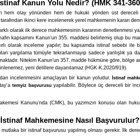
İstinaf Kanun Yolu Nedir? (HMK 341-360
rın hem olay yönünden hem de hukuki yönden üst dereceli 
tarafından ikinci kere incelenerek yerel mahkemenin kararı dene
 farklı olarak ilk derece mahkemesinin kararının denetlenmesi 
nafın kapsamını Kanun'un 355. maddesi belirlemiş olup bu mad
 sınırlı olarak inceleme yapılır; bu kapsamda istinaf sebebi ile
n yargılama tümüyle tekrarlanmayıp sadece yanlışlık ya da ek
lanmaktadır. Nitekim Kanun'un 357. madde hükmüne göre, bölge a
inlenemez, yeni delillere dayanılamaz (HGK-K.2020/919).
ından incelenmesini amaçlayan bir kanun yoludur.
İstinaf mah
ıtay’a
temyiz başvurusu
yapılabilir. Böylece üç dereceli bir i
kemesi Kanunu'nda (CMK), bu yazımızın konusu olan hukuk da
İstinaf Mahkemesine Nasıl Başvurulur?
n mutlaka bir istinaf başvurusu yapılmış olması gerekir. İlk de