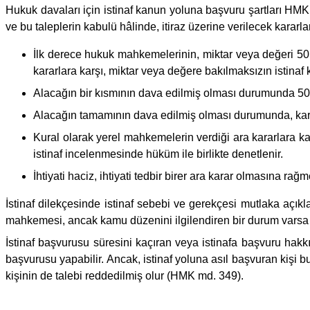
Hukuk davaları için istinaf kanun yoluna başvuru şartları HMK m
ve bu taleplerin kabulü hâlinde, itiraz üzerine verilecek kararla
İlk derece hukuk mahkemelerinin, miktar veya değeri 50.0
kararlara karşı, miktar veya değere bakılmaksızın istina
Alacağın bir kısmının dava edilmiş olması durumunda 50.0
Alacağın tamamının dava edilmiş olması durumunda, kara
Kural olarak yerel mahkemelerin verdiği ara kararlara ka
istinaf incelenmesinde hüküm ile birlikte denetlenir.
İhtiyati haciz, ihtiyati tedbir birer ara karar olmasına r
İstinaf dilekçesinde istinaf sebebi ve gerekçesi mutlaka açıkla
mahkemesi, ancak kamu düzenini ilgilendiren bir durum varsa ke
İstinaf başvurusu süresini kaçıran veya istinafa başvuru hakkı 
başvurusu yapabilir. Ancak, istinaf yoluna asıl başvuran kişi
kişinin de talebi reddedilmiş olur (HMK md. 349).