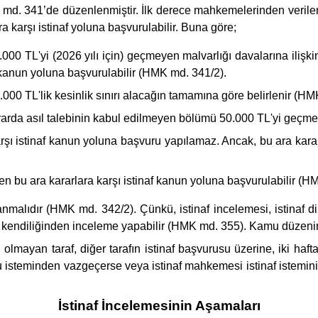
d. 341’de düzenlenmiştir. İlk derece mahkemelerinden verilen nihai
ra karşı istinaf yoluna başvurulabilir. Buna göre;
00 TL'yi (2026 yılı için) geçmeyen malvarlığı davalarına ilişki
f kanun yoluna başvurulabilir (HMK md. 341/2).
00 TL'lik kesinlik sınırı alacağın tamamına göre belirlenir (HM
rda asıl talebinin kabul edilmeyen bölümü 50.000 TL'yi geçme
rşı istinaf kanun yoluna başvuru yapılamaz. Ancak, bu ara karar
ağmen bu ara kararlara karşı istinaf kanun yoluna başvurulabilir (
nmalıdır (HMK md. 342/2). Çünkü, istinaf incelemesi, istinaf dile
ndiliğinden inceleme yapabilir (HMK md. 355). Kamu düzenine ili
olmayan taraf, diğer tarafın istinaf başvurusu üzerine, iki hafta
 bu isteminden vazgeçerse veya istinaf mahkemesi istinaf istemin
İstinaf İncelemesinin Aşamaları