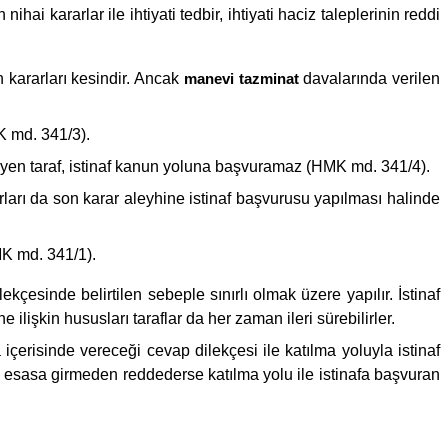
 kararlar ile ihtiyati tedbir, ihtiyati haciz taleplerinin reddi
n kararları kesindir. Ancak
manevi tazminat
davalarında verilen
K md. 341/3).
yen taraf, istinaf kanun yoluna başvuramaz (HMK md. 341/4).
ları da son karar aleyhine istinaf başvurusu yapılması halinde
HMK md. 341/1).
kçesinde belirtilen sebeple sınırlı olmak üzere yapılır. İstinaf
şkin hususları taraflar da her zaman ileri sürebilirler.
 içerisinde vereceği cevap dilekçesi ile katılma yoluyla istinaf
i esasa girmeden reddederse katılma yolu ile istinafa başvuran