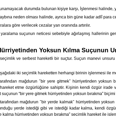
mayacak durumda bulunan kişiye karşı, İşlenmesi halinde, yukarı
ybına neden olması halinde, ayrıca bin güne kadar adlî para 
lara göre verilecek cezalar yarı oranında artırılır.
 yaralama suçunun neticesi sebebiyle ağırlaşmış hallerinin 
 Hürriyetinden Yoksun Kılma Suçunun Un
 seçimlik ve serbest hareketli bir suçtur. Suçun manevi unsuru g
aşağıdaki iki seçimlik hareketten herhangi birinin işlenmesi ile 
arafından mağdurun "bir yere gitmek" hürriyetinden yoksun bı
e hareket etme özgürlüğüne sahiptir. Kişinin kendi özgür irade
t suçunun “bir yere gitmek hürriyetinden yoksun bırakma” biçimi 
tarafından mağdurun "bir yerde kalmak" hürriyetinden yoksun b
lunduğu yerde istediği gibi ve istediği kadar kalma, kendi özgü
e kalma hürriyetinden yoksun bırakma” seçimlik hareket ile işlen