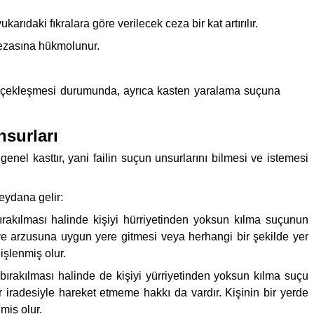
daki fıkralara göre verilecek ceza bir kat artırılır.
cezasına hükmolunur.
gerçekleşmesi durumunda, ayrıca kasten yaralama suçuna
surları
enel kasttır, yani failin suçun unsurlarını bilmesi ve istemesi
meydana gelir:
rakılması halinde kişiyi hürriyetinden yoksun kılma suçunun
 ve arzusuna uygun yere gitmesi veya herhangi bir şekilde yer
işlenmiş olur.
ırakılması halinde de kişiyi yürriyetinden yoksun kılma suçu
r iradesiyle hareket etmeme hakkı da vardır. Kişinin bir yerde
miş olur.