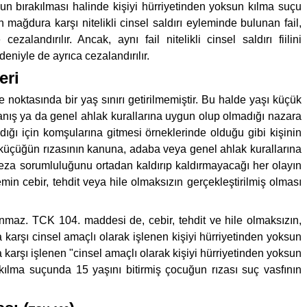
sun bırakılması halinde kişiyi hürriyetinden yoksun kılma suçu
ğdura karşı nitelikli cinsel saldırı eyleminde bulunan fail,
landırılır. Ancak, aynı fail nitelikli cinsel saldırı fiilini
eniyle de ayrıca cezalandırılır.
eri
oktasında bir yaş sınırı getirilmemiştir. Bu halde yaşı küçük
anış ya da genel ahlak kurallarına uygun olup olmadığı nazara
ğı için komşularına gitmesi örneklerinde olduğu gibi kişinin
ve küçüğün rızasının kanuna, adaba veya genel ahlak kurallarına
ceza sorumluluğunu ortadan kaldırıp kaldırmayacağı her olayın
min cebir, tehdit veya hile olmaksızın gerçekleştirilmiş olması
nmaz. TCK 104. maddesi de, cebir, tehdit ve hile olmaksızın,
 karşı cinsel amaçlı olarak işlenen kişiyi hürriyetinden yoksun
karşı işlenen "cinsel amaçlı olarak kişiyi hürriyetinden yoksun
kılma suçunda 15 yaşını bitirmiş çocuğun rızası suç vasfının