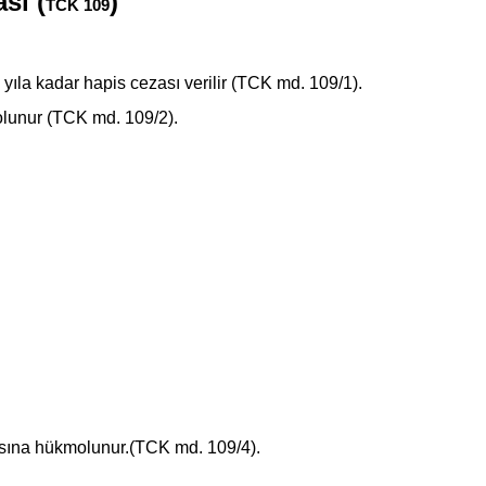
sı (
)
TCK 109
 yıla kadar hapis cezası verilir (TCK md. 109/1).
kmolunur (TCK md. 109/2).
sına hükmolunur.(TCK md. 109/4).
.