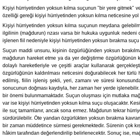
Kişiyi hürriyetinden yoksun kılma suçunun "bir yere gitmek" v
özelliği gereği kişiyi hürriyetinden yoksun kılma neticesine yol aç
Kişiyi hürriyetinden yoksun kılma suçunun meydana gelebilmesi
ilgilinin (mağdurun) rızası varsa bir hukuka uygunluk nedeni
işlenen fiil nedeniyle kişiyi hürriyetinden yoksun bırakma suç
Suçun maddi unsuru, kişinin özgürlüğünden yoksun bırakılmasıdı
mağdurun hareket etme ya da yer değiştirme özgürlüğünün kald
dolaylı hareketleriyle ve çeşitli araçlar kullanarak gerçekle
özgürlüğünün kaldırılması neticesini doğurabilecek her türlü
edilmiş, fiilin işleniş şekli, yeri, zamanı ve süresi konus
sonucunun doğması kaydıyla, her zaman her yerde işlenebilir. F
bir önemi bulunmamaktadır. Suçun oluşması için mutlaka mağdu
var ise kişiyi hürriyetinden yoksun kılma suçu oluşacaktır. Ke
ile suç tamamlanır, ancak sona ermez. Mağdurun tekrar hürri
sürdürülebilir. Öte yandan özgürlükten yoksun bırakma kavram
bir zaman müddetince sürmesi gerekmektedir. Sürenin çok kısa ol
hâkim tarafından değerlendirilip belirlenecektir. Sonuç ise, 