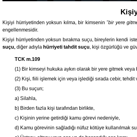
Kişi
Kişiyi hürriyetinden yoksun kılma, bir kimsenin
"bir yere gitm
engellenmesidir.
Kişiyi hürriyetinden yoksun bırakma suçu, bireylerin kendi iste
suçu,
diğer adıyla
hürriyeti tahdit suçu
, kişi özgürlüğü ve gü
TCK m.109
(1) Bir kimseyi hukuka aykırı olarak bir yere gitmek veya 
(2) Kişi, fiili işlemek için veya işlediği sırada cebir, teh
(3) Bu suçun;
a) Silahla,
b) Birden fazla kişi tarafından birlikte,
c) Kişinin yerine getirdiği kamu görevi nedeniyle,
d) Kamu görevinin sağladığı nüfuz kötüye kullanılmak sur