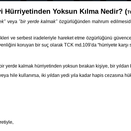
yi Hürriyetinden Yoksun Kılma Nedir? (
T
ek"
veya
"bir yerde kalmak"
özgürlüğünden mahrum edilmesidir.
kleri ve serbest iradeleriyle hareket etme özgürlüğünü güvence a
venliğini koruyan bir suç olarak TCK md.109'da “hürriyete karşı 
bir yerde kalmak hürriyetinden yoksun bırakan kişiye, bir yıldan b
dit veya hile kullanırsa, iki yıldan yedi yıla kadar hapis cezasına h
etiyle,