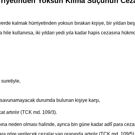
rriyetinden Yoksun Kılma Suçunun Ceza
 yerde kalmak hürriyetinden yoksun bırakan kişiye, bir yıldan beş
 veya hile kullanırsa, iki yıldan yedi yıla kadar hapis cezasına hü
suretiyle,
 savunamayacak durumda bulunan kişiye karşı,
at artırılır (TCK md. 109/3).
a neden olması halinde, ayrıca bin güne kadar adlî para ceza
ra göre verilecek cezalar yarı oranında artırılır (TCK md. 109/5)