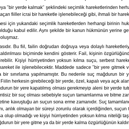
eya "bir yerde kalmak" şeklindeki seçimlik hareketlerinden herha
an fiiller icrai bir hareketle işlenebileceği gibi, ihmali bir harek
 için yukarıdaki seçimlik hareketlerden herhangi birinin hukuka 
 olduğu kabul edilir. Aynı şekilde bir kanun hükmünün yerine ge
u oluşmaz.
r. Bu fiil, failin doğrudan doğruya veya dolaylı hareketleriyle 
ırılması biçiminde kendini gösterir. Fail, kişinin özgürlüğün
ştirebilir. Kişiyi hürriyetinden yoksun kılma suçu, serbest har
 hareket ile işlenebilecektir. Maddede sadece "bir yere gitmek
unda bir sınırlama yapılmamıştır. Bu nedenle suç mağdurun bir
iilin herkesin girebileceği bir yerde, özel, kapalı veya açık ala
run bir yere kapatılmış olması gerekmeyip aleni bir yerde tut
sintisiz bir suç olması sebebiyle suçun tamamlanma ve bitme zama
yetine kavuştuğu an suçun sona erme zamanıdır. Suç tamamlandık
ı, anlık olmayan bir süreyi zorunlu olarak içerdiğinden, suçun 
up olmadığı ve kişiyi hürriyetinden yoksun kılma niteliği taşıyıp
mağdurun bir yere gitme ya da bir yerde kalma özgürlüğünün kald