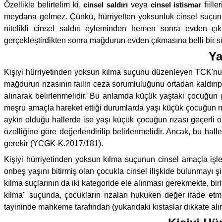
Özellikle belirtelim ki,
cinsel saldırı
veya
cinsel istismar
fiill
meydana gelmez. Çünkü, hürriyetten yoksunluk cinsel suçun i
nitelikli cinsel saldırı eyleminden hemen sonra evden çıkıp 
gerçekleştirdikten sonra mağdurun evden çıkmasına belli bir sü
Ya
Kişiyi hürriyetinden yoksun kılma suçunu düzenleyen TCK'nun 
mağdurun rızasının failin ceza sorumluluğunu ortadan kaldırı
alınarak belirlenmelidir. Bu anlamda küçük yaştaki çocuğun 
meşru amaçla hareket ettiği durumlarda yaşı küçük çocuğun rıza
aykırı olduğu hallerde ise yaşı küçük çocuğun rızası geçerli
özelliğine göre değerlendirilip belirlenmelidir. Ancak, bu hal
gerekir (YCGK-K.2017/181).
Kişiyi hürriyetinden yoksun kılma suçunun cinsel amaçla işl
onbeş yaşını bitirmiş olan çocukla cinsel ilişkide bulunmayı ş
kılma suçlarının da iki kategoride ele alınması gerekmekte, bi
kılma" suçunda, çocukların rızaları hukuken değer ifade etm
tayininde mahkeme tarafından (yukarıdaki kıstaslar dikkate al