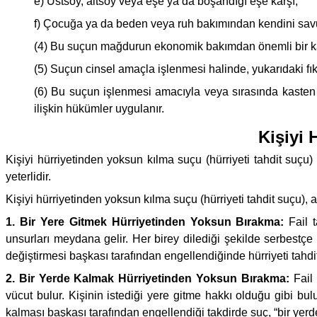
e) Üstsoy, altsoy veya eşe ya da boşandığı eşe karşı,
f) Çocuğa ya da beden veya ruh bakımından kendini savuna
(4) Bu suçun mağdurun ekonomik bakımdan önemli bir ka
(5) Suçun cinsel amaçla işlenmesi halinde, yukarıdaki fıkra
(6) Bu suçun işlenmesi amacıyla veya sırasında kasten
ilişkin hükümler uygulanır.
Kişiyi
Kişiyi hürriyetinden yoksun kılma suçu (hürriyeti tahdit suçu)
yeterlidir.
Kişiyi hürriyetinden yoksun kılma suçu (hürriyeti tahdit suçu), 
1. Bir Yere Gitmek Hürriyetinden Yoksun Bırakma:
Fail t
unsurları meydana gelir. Her birey dilediği şekilde serbestç
değiştirmesi başkası tarafından engellendiğinde hürriyeti tahdi
2. Bir Yerde Kalmak Hürriyetinden Yoksun Bırakma:
Fail 
vücut bulur. Kişinin istediği yere gitme hakkı olduğu gibi bu
kalması başkası tarafından engellendiği takdirde suç, “bir yerd