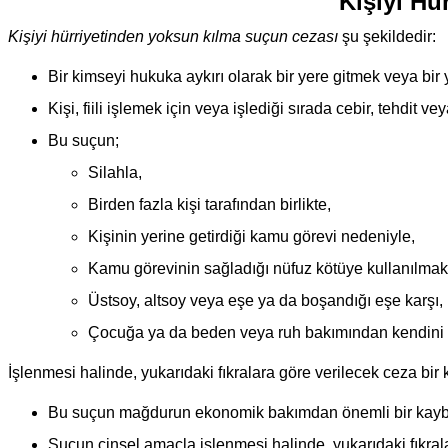
Kişiyi Hü
Kişiyi hürriyetinden yoksun kılma suçun cezası
şu şekildedir:
Bir kimseyi hukuka aykırı olarak bir yere gitmek veya bir
Kişi, fiili işlemek için veya işlediği sırada cebir, tehdit
Bu suçun;
Silahla,
Birden fazla kişi tarafından birlikte,
Kişinin yerine getirdiği kamu görevi nedeniyle,
Kamu görevinin sağladığı nüfuz kötüye kullanılmak 
Üstsoy, altsoy veya eşe ya da boşandığı eşe karşı,
Çocuğa ya da beden veya ruh bakımından kendini
İşlenmesi halinde, yukarıdaki fıkralara göre verilecek ceza bir k
Bu suçun mağdurun ekonomik bakımdan önemli bir kaybın
Suçun cinsel amaçla işlenmesi halinde, yukarıdaki fıkrala