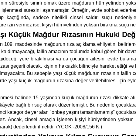
erinin süresiyle sınırlı olmak üzere mağdurun hürriyetinden yok
şlenmesi süresini aşamamıştır. Örneğin, evde sohbet ederken ma
kaçtığında, sadece nitelikli cinsel saldırı suçu nedeniyle ceza
re izin vermez ise, kişiyi hürriyetinden yoksun bırakma suçu ned
şı Küçük Mağdur Rızasının Hukuki Değ
109. maddesinde mağdurun rıza açıklama ehliyetini belirleme n
p kaldırmayacağı, failin amacının toplumda kabul gören bir davr
gideceği yere bırakılması ya da çocuğun ailesini evde bulamadı
sı geçerli olacak, kişinin haksızlık bilinciyle hareket ettiği 
 olmayacaktır. Bu sebeple yaşı küçük mağdurun rızasının failin 
lerde yaşı küçük mağdurun rızasına değer verilebilmesi için eyle
enmesi halinde 15 yaşından küçük mağdurun rızası dikkate alı
ikâyete bağlı bir suç olarak düzenlemiştir. Bu nedenle çocuklara
rinci kategoride yer alan "onbeş yaşını tamamlamamış" çocuklara 
ez. Ancak, cinsel amaçla işlenen kişiyi hürriyetinden yoksun 
ınarak) değerlendirilmelidir (YCGK -2008/156 K.)