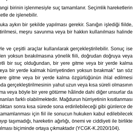
ngi birinin işlenmesiyle suç tamamlanır. Seçimlik hareketlerin
etle de işlenebilir.
aykırı bir şekilde yapılması gerekir. Sanığın işlediği fiilde,
tirilmesi, meşru savunma veya bir hakkın kullanılması halinde
ve çeşitli araçlar kullanılarak gerçekleştirilebilir. Sonuç ise
den yoksun bırakılmasına yönelik fiili, doğrudan doğruya veya
eketli bir suç olduğundan, bir yere gitme veya bir yerde kalma
 veya bir yerde kalmak hürriyetinden yoksun bırakmak" tan söz
 yere gitme veya bir yerde kalma özgürlüğünün ihlal edilmesi
nda gerçekleştirilmesinin yahut uzun veya kısa süreli olmasının
ma veya böyle bir yere götürme hâlinde dahi diğer unsurlar da
nları farklı olabilmektedir. Mağdurun hürriyetinin kısıtlanması
tan sonra kısa sürede sona erdirilebileceği gibi günlerce de
tamamlanması için fiil ile sonucun hukuken kabul edilebilecek
 taşımadığı, hareketin ağırlığı, önemi ve ciddiyeti ile birlikte
ırılması biçiminde ortaya çıkmaktadır (YCGK-K.2020/104).