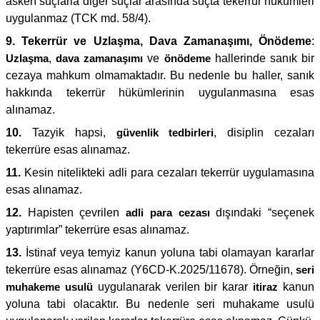
askerî suçlarla diğer suçlar arasında suçta tekerrür hükümleri
uygulanmaz (TCK md. 58/4).
9. Tekerrür ve Uzlaşma, Dava Zamanaşımı, Önödeme
:
Uzlaşma
,
dava zamanaşımı
ve
önödeme
hallerinde sanık bir
cezaya mahkum olmamaktadır. Bu nedenle bu haller, sanık
hakkında tekerrür hükümlerinin uygulanmasına esas
alınamaz.
10.
Tazyik hapsi,
güvenlik tedbirleri
, disiplin cezaları
tekerrüre esas alınamaz.
11.
Kesin nitelikteki adli para cezaları tekerrür uygulamasına
esas alınamaz.
12.
Hapisten çevrilen
adli para cezası
dışındaki “seçenek
yaptırımlar” tekerrüre esas alınamaz.
13.
İstinaf veya temyiz kanun yoluna tabi olamayan kararlar
tekerrüre esas alınamaz (Y6CD-K.2025/11678). Örneğin,
seri
muhakeme usulü
uygulanarak verilen bir karar
itiraz
kanun
yoluna tabi olacaktır. Bu nedenle seri muhakame usulü