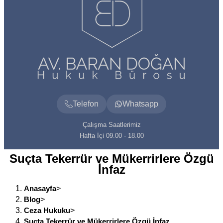
Telefon
Whatsapp
Çalışma Saatlerimiz
Hafta İçi 09.00 - 18.00
Suçta Tekerrür ve Mükerrirlere Özgü
İnfaz
Anasayfa
>
Blog
>
Ceza Hukuku
>
Suçta Tekerrür ve Mükerrirlere Özgü İnfaz