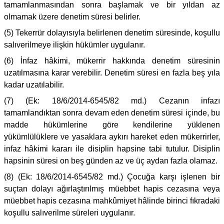
tamamlanmasından sonra başlamak ve bir yıldan az
olmamak üzere denetim süresi belirler.
(5) Tekerrür dolayısıyla belirlenen denetim süresinde, koşullu
salıverilmeye ilişkin hükümler uygulanır.
(6) İnfaz hâkimi, mükerrir hakkında denetim süresinin
uzatılmasına karar verebilir. Denetim süresi en fazla beş yıla
kadar uzatılabilir.
(7) (Ek: 18/6/2014-6545/82 md.) Cezanın infazı
tamamlandıktan sonra devam eden denetim süresi içinde, bu
madde hükümlerine göre kendilerine yüklenen
yükümlülüklere ve yasaklara aykırı hareket eden mükerrirler,
infaz hâkimi kararı ile disiplin hapsine tabi tutulur. Disiplin
hapsinin süresi on beş günden az ve üç aydan fazla olamaz.
(8) (Ek: 18/6/2014-6545/82 md.) Çocuğa karşı işlenen bir
suçtan dolayı ağırlaştırılmış müebbet hapis cezasına veya
müebbet hapis cezasına mahkûmiyet hâlinde birinci fıkradaki
koşullu salıverilme süreleri uygulanır.