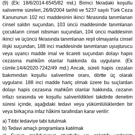
(9) (Ek: 18/6/2014-6545/82 md.) Birinci fıkradaki koşullu
salıverme süreleri, 26/9/2004 tarihli ve 5237 sayılı Türk Ceza
Kanununun 102 nci maddesinin ikinci fıkrasında tanımlanan
cinsel saldırı suçundan, 103 üncü maddesinde tanımlanan
çocukların cinsel istismarı suçundan, 104 üncü maddesinin
ikinci ve üçüncü fıkrasında tanımlanan reşit olmayanla cinsel
ilişki suçundan, 188 inci maddesinde tanımlanan uyuşturucu
veya uyarıcı madde imal ve ticareti suçundan dolayı hapis
cezasına mahkûm olanlar hakkında da uygulanır. (Ek
cümle:14/4/2020-7242/49 md.) Ancak, süreli hapis cezaları
bakımından koşullu salıverilme oranı, dörtte üç olarak
uygulanır. 188 inci madde hariç olmak üzere bu suçlardan
dolayı hapis cezasına mahkûm olanlar hakkında, cezanın
infazı sırasında ve koşullu salıverildikleri takdirde denetim
süresi içinde, aşağıdaki tedavi veya yükümlülüklerden bir
veya birkaçına infaz hâkimi tarafından karar verilir:
a) Tıbbi tedaviye tabi tutulmak
b) Tedavi amaçlı programlara katılmak