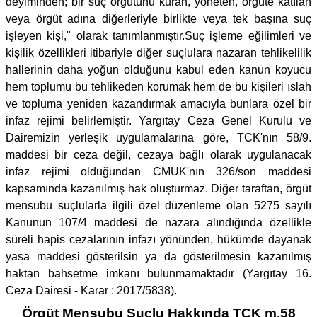
deyiminden; bir suç örgütünü kuran, yöneten, örgüte katılan
veya örgüt adına diğerleriyle birlikte veya tek başına suç
işleyen kişi," olarak tanımlanmıştır.Suç işleme eğilimleri ve
kişilik özellikleri itibariyle diğer suçlulara nazaran tehlikelilik
hallerinin daha yoğun olduğunu kabul eden kanun koyucu
hem toplumu bu tehlikeden korumak hem de bu kişileri ıslah
ve topluma yeniden kazandırmak amacıyla bunlara özel bir
infaz rejimi belirlemiştir. Yargıtay Ceza Genel Kurulu ve
Dairemizin yerleşik uygulamalarına göre, TCK'nın 58/9.
maddesi bir ceza değil, cezaya bağlı olarak uygulanacak
infaz rejimi olduğundan CMUK'nın 326/son maddesi
kapsamında kazanılmış hak oluşturmaz. Diğer taraftan, örgüt
mensubu suçlularla ilgili özel düzenleme olan 5275 sayılı
Kanunun 107/4 maddesi de nazara alındığında özellikle
süreli hapis cezalarının infazı yönünden, hükümde dayanak
yasa maddesi gösterilsin ya da gösterilmesin kazanılmış
haktan bahsetme imkanı bulunmamaktadır (Yargıtay 16.
Ceza Dairesi - Karar : 2017/5838).
Örgüt Mensubu Suçlu Hakkında TCK m.58