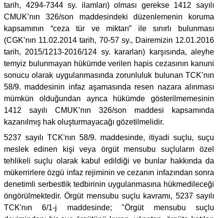
tarih, 4294-7344 sy. ilamları) olması gerekse 1412 sayılı
CMUK’nın 326/son maddesindeki düzenlemenin koruma
kapsamının “ceza tür ve miktarı” ile sınırlı bulunması
(CGK’nın 11.02.2014 tarih, 70-57 sy., Dairemizin 12.01.2016
tarih, 2015/1213-2016/124 sy. kararları) karşısında, aleyhe
temyiz bulunmayan hükümde verilen hapis cezasının kanuni
sonucu olarak uygulanmasında zorunluluk bulunan TCK’nın
58/9. maddesinin infaz aşamasında resen nazara alınması
mümkün olduğundan ayrıca hükümde gösterilmemesinin
1412 sayılı CMUK’nın 326/son maddesi kapsamında
kazanılmış hak oluşturmayacağı gözetilmelidir.
5237 sayılı TCK'nın 58/9. maddesinde, itiyadi suçlu, suçu
meslek edinen kişi veya örgüt mensubu suçluların özel
tehlikeli suçlu olarak kabul edildiği ve bunlar hakkında da
mükerrirlere özgü infaz rejiminin ve cezanın infazından sonra
denetimli serbestlik tedbirinin uygulanmasına hükmedileceği
öngörülmektedir. Örgüt mensubu suçlu kavramı, 5237 sayılı
TCK'nın 6/1-j maddesinde; "Örgüt mensubu suçlu