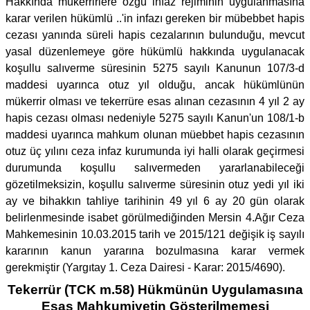
Hakkında mükerrirlere özgü infaz rejiminin uygulanmasına
karar verilen hükümlü ..'in infazı gereken bir mübebbet hapis
cezası yanında süreli hapis cezalarının bulunduğu, mevcut
yasal düzenlemeye göre hükümlü hakkında uygulanacak
koşullu salıverme süresinin 5275 sayılı Kanunun 107/3-d
maddesi uyarınca otuz yıl olduğu, ancak hükümlünün
mükerrir olması ve tekerrüre esas alınan cezasının 4 yıl 2 ay
hapis cezası olması nedeniyle 5275 sayılı Kanun'un 108/1-b
maddesi uyarınca mahkum olunan müebbet hapis cezasının
otuz üç yılını ceza infaz kurumunda iyi halli olarak geçirmesi
durumunda koşullu salıvermeden yararlanabileceği
gözetilmeksizin, koşullu salıverme süresinin otuz yedi yıl iki
ay ve bihakkın tahliye tarihinin 49 yıl 6 ay 20 gün olarak
belirlenmesinde isabet görülmediğinden Mersin 4.Ağır Ceza
Mahkemesinin 10.03.2015 tarih ve 2015/121 değişik iş sayılı
kararının kanun yararına bozulmasına karar vermek
gerekmiştir (Yargıtay 1. Ceza Dairesi - Karar: 2015/4690).
Tekerrür (TCK m.58) Hükmünün Uygulamasına
Esas Mahkumiyetin Gösterilmemesi