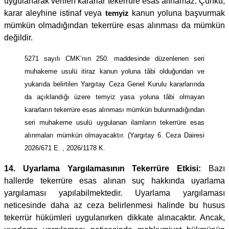
uygulanarak verilen kararlar tekerrüre esas alınamaz. Çünkü,
karar aleyhine istinaf veya
temyiz
kanun yoluna başvurmak
mümkün olmadığından tekerrüre esas alınması da mümkün
değildir.
5271 sayılı CMK’nın 250. maddesinde düzenlenen seri
muhakeme usulü itiraz kanun yoluna tâbi olduğundan ve
yukarıda belirtilen Yargıtay Ceza Genel Kurulu kararlarında
da açıklandığı üzere temyiz yasa yoluna tâbi olmayan
kararların tekerrüre esas alınması mümkün bulunmadığından
seri muhakeme usulü uygulanan ilamların tekerrüre esas
alınmaları mümkün olmayacaktır. (Yargıtay 6. Ceza Dairesi
2026/671 E. , 2026/1178 K.
14.
Uyarlama Yargılamasının Tekerrüre Etkisi:
Bazı
hallerde tekerrüre esas alınan suç hakkında uyarlama
yargılaması yapılabilmektedir. Uyarlama yargılaması
neticesinde daha az ceza belirlenmesi halinde bu husus
tekerrür hükümleri uygulanırken dikkate alınacaktır. Ancak,