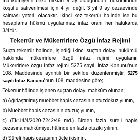
mahkumiyetin ceza miktarı 9 ay olduğundan, hükümlünün
koşullu salıverilmesi için 4 yıl değil, 3 yıl 9 ay cezaevinde
kalması yeterli olacaktır. İkinci kez tekerrür halinde ise bu
hesaplama hükmü uygulanmaz infaz oranı her halukarda
3/4'tür.
Tekerrür ve Mükerrirlere Özgü İnfaz Rejimi
Suçta tekerrür halinde, işlediği ikinci suçtan dolayı hükümlü
hakkında mükerrirlere özgü infaz rejimi uygulanır.
Mükerrirlere özgü infaz rejimi 5275 sayılı İnfaz Kanunu’nun
108. Maddesinde ayrıntılı bir şekilde düzenlenmiştir.
5275
sayılı İnfaz Kanunu
’nun 108. maddesine göre;
Tekerrür hâlinde işlenen suçtan dolayı mahkûm olunan;
a) Ağırlaştırılmış müebbet hapis cezasının otuzdokuz yılının,
b) Müebbet hapis cezasının otuzüç yılının,
c) (Ek:14/4/2020-7242/49 md.) Birden fazla süreli hapis
cezasına mahkûmiyet hâlinde en fazla otuziki yılının,
d) Süreli hapis cezasının üçte ikisinin,