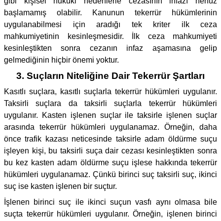
gibi kişisel hukuki nedenlerle cezasının infazı henüz
başlamamış olabilir. Kanunun tekerrür hükümlerinin
uygulanabilmesi için aradığı tek kriter ilk ceza
mahkumiyetinin kesinleşmesidir. İlk ceza mahkumiyeti
kesinleştikten sonra cezanın infaz aşamasına gelip
gelmediğinin hiçbir önemi yoktur.
3. Suçların Niteliğine Dair Tekerrür Şartları
Kasıtlı suçlara, kasıtlı suçlarla tekerrür hükümleri uygulanır.
Taksirli suçlara da taksirli suçlarla tekerrür hükümleri
uygulanır. Kasten işlenen suçlar ile taksirle işlenen suçlar
arasında tekerrür hükümleri uygulanamaz. Örneğin, daha
önce trafik kazası neticesinde taksirle adam öldürme suçu
işleyen kişi, bu taksirli suça dair cezası kesinleştikten sonra
bu kez kasten adam öldürme suçu işlese hakkında tekerrür
hükümleri uygulanamaz. Çünkü birinci suç taksirli suç, ikinci
suç ise kasten işlenen bir suçtur.
İşlenen birinci suç ile ikinci suçun vasfı aynı olmasa bile
suçta tekerrür hükümleri uygulanır. Örneğin, işlenen birinci