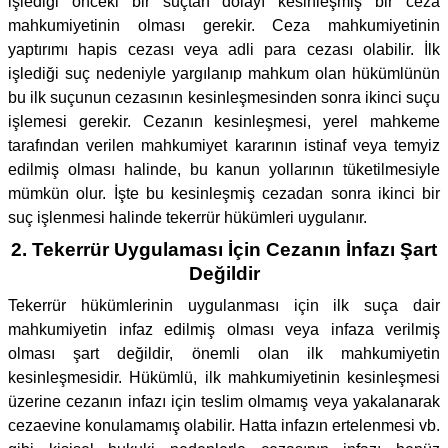
işlediği önceki bir suçtan dolayı kesinleşmiş bir ceza
mahkumiyetinin olması gerekir. Ceza mahkumiyetinin
yaptırımı hapis cezası veya adli para cezası olabilir. İlk
işlediği suç nedeniyle yargılanıp mahkum olan hükümlünün
bu ilk suçunun cezasının kesinleşmesinden sonra ikinci suçu
işlemesi gerekir. Cezanın kesinleşmesi, yerel mahkeme
tarafından verilen mahkumiyet kararının istinaf veya temyiz
edilmiş olması halinde, bu kanun yollarının tüketilmesiyle
mümkün olur. İşte bu kesinleşmiş cezadan sonra ikinci bir
suç işlenmesi halinde tekerrür hükümleri uygulanır.
2. Tekerrür Uygulaması İçin Cezanın İnfazı Şart
Değildir
Tekerrür hükümlerinin uygulanması için ilk suça dair
mahkumiyetin infaz edilmiş olması veya infaza verilmiş
olması şart değildir, önemli olan ilk mahkumiyetin
kesinleşmesidir. Hükümlü, ilk mahkumiyetinin kesinleşmesi
üzerine cezanın infazı için teslim olmamış veya yakalanarak
cezaevine konulamamış olabilir. Hatta infazın ertelenmesi vb.