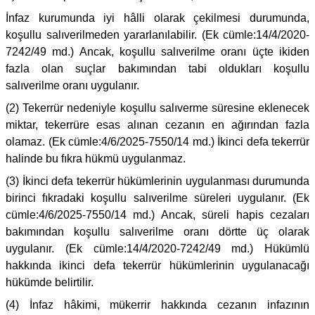
İnfaz kurumunda iyi hâlli olarak çekilmesi durumunda,
koşullu salıverilmeden yararlanılabilir. (Ek cümle:14/4/2020-
7242/49 md.) Ancak, koşullu salıverilme oranı üçte ikiden
fazla olan suçlar bakımından tabi oldukları koşullu
salıverilme oranı uygulanır.
(2) Tekerrür nedeniyle koşullu salıverme süresine eklenecek
miktar, tekerrüre esas alınan cezanın en ağırından fazla
olamaz. (Ek cümle:4/6/2025-7550/14 md.) İkinci defa tekerrür
halinde bu fıkra hükmü uygulanmaz.
(3) İkinci defa tekerrür hükümlerinin uygulanması durumunda
birinci fıkradaki koşullu salıverilme süreleri uygulanır. (Ek
cümle:4/6/2025-7550/14 md.) Ancak, süreli hapis cezaları
bakımından koşullu salıverilme oranı dörtte üç olarak
uygulanır. (Ek cümle:14/4/2020-7242/49 md.) Hükümlü
hakkında ikinci defa tekerrür hükümlerinin uygulanacağı
hükümde belirtilir.
(4) İnfaz hâkimi, mükerrir hakkında cezanın infazının