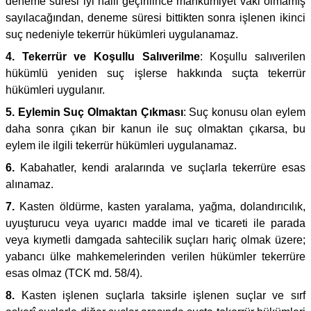
deneme süresi iyi halli geçirilince mahkumiyet vaki olmamış
sayılacağından, deneme süresi bittikten sonra işlenen ikinci
suç nedeniyle tekerrür hükümleri uygulanamaz.
4. Tekerrür ve Koşullu Salıverilme
: Koşullu salıverilen
hükümlü yeniden suç işlerse hakkında suçta tekerrür
hükümleri uygulanır.
5. Eylemin Suç Olmaktan Çıkması
: Suç konusu olan eylem
daha sonra çıkan bir kanun ile suç olmaktan çıkarsa, bu
eylem ile ilgili tekerrür hükümleri uygulanamaz.
6.
Kabahatler, kendi aralarında ve suçlarla tekerrüre esas
alınamaz.
7.
Kasten öldürme, kasten yaralama, yağma, dolandırıcılık,
uyuşturucu veya uyarıcı madde imal ve ticareti ile parada
veya kıymetli damgada sahtecilik suçları hariç olmak üzere;
yabancı ülke mahkemelerinden verilen hükümler tekerrüre
esas olmaz (TCK md. 58/4).
8.
Kasten işlenen suçlarla taksirle işlenen suçlar ve sırf