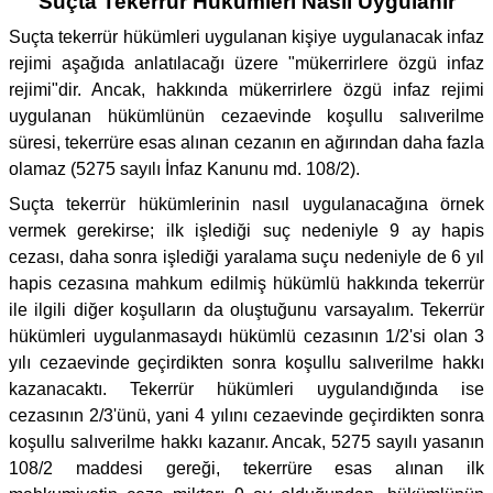
Suçta Tekerrür Hükümleri Nasıl Uygulanır
Suçta tekerrür hükümleri uygulanan kişiye uygulanacak infaz
rejimi aşağıda anlatılacağı üzere "mükerrirlere özgü infaz
rejimi"dir. Ancak, hakkında mükerrirlere özgü infaz rejimi
uygulanan hükümlünün cezaevinde koşullu salıverilme
süresi, tekerrüre esas alınan cezanın en ağırından daha fazla
olamaz (5275 sayılı İnfaz Kanunu md. 108/2).
Suçta tekerrür hükümlerinin nasıl uygulanacağına örnek
vermek gerekirse; ilk işlediği suç nedeniyle 9 ay hapis
cezası, daha sonra işlediği yaralama suçu nedeniyle de 6 yıl
hapis cezasına mahkum edilmiş hükümlü hakkında tekerrür
ile ilgili diğer koşulların da oluştuğunu varsayalım. Tekerrür
hükümleri uygulanmasaydı hükümlü cezasının 1/2'si olan 3
yılı cezaevinde geçirdikten sonra koşullu salıverilme hakkı
kazanacaktı. Tekerrür hükümleri uygulandığında ise
cezasının 2/3'ünü, yani 4 yılını cezaevinde geçirdikten sonra
koşullu salıverilme hakkı kazanır. Ancak, 5275 sayılı yasanın
108/2 maddesi gereği, tekerrüre esas alınan ilk