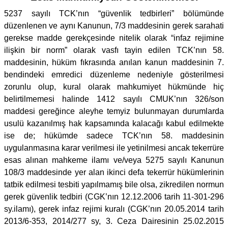
5237 sayılı TCK’nın “güvenlik tedbirleri” bölümünde
düzenlenen ve aynı Kanunun, 7/3 maddesinin gerek sarahati
gerekse madde gerekçesinde nitelik olarak “infaz rejimine
ilişkin bir norm” olarak vasfı tayin edilen TCK’nın 58.
maddesinin, hüküm fıkrasında anılan kanun maddesinin 7.
bendindeki emredici düzenleme nedeniyle gösterilmesi
zorunlu olup, kural olarak mahkumiyet hükmünde hiç
belirtilmemesi halinde 1412 sayılı CMUK’nın 326/son
maddesi gereğince aleyhe temyiz bulunmayan durumlarda
usulü kazanılmış hak kapsamında kalacağı kabul edilmekte
ise de; hükümde sadece TCK’nın 58. maddesinin
uygulanmasına karar verilmesi ile yetinilmesi ancak tekerrüre
esas alınan mahkeme ilamı ve/veya 5275 sayılı Kanunun
108/3 maddesinde yer alan ikinci defa tekerrür hükümlerinin
tatbik edilmesi tesbiti yapılmamış bile olsa, zikredilen normun
gerek güvenlik tedbiri (CGK’nın 12.12.2006 tarih 11-301-296
sy.ilamı), gerek infaz rejimi kuralı (CGK’nın 20.05.2014 tarih
2013/6-353, 2014/277 sy, 3. Ceza Dairesinin 25.02.2015