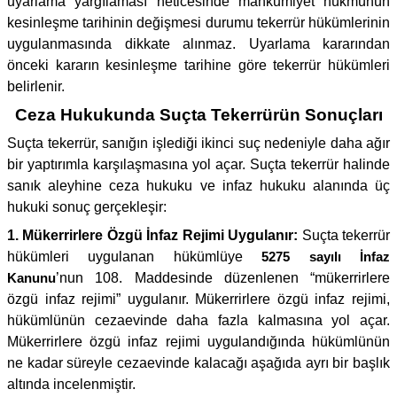
uyarlama yargılaması neticesinde mahkumiyet hükmünün
kesinleşme tarihinin değişmesi durumu tekerrür hükümlerinin
uygulanmasında dikkate alınmaz. Uyarlama kararından
önceki kararın kesinleşme tarihine göre tekerrür hükümleri
belirlenir.
Ceza Hukukunda Suçta Tekerrürün Sonuçları
Suçta tekerrür, sanığın işlediği ikinci suç nedeniyle daha ağır
bir yaptırımla karşılaşmasına yol açar. Suçta tekerrür halinde
sanık aleyhine ceza hukuku ve infaz hukuku alanında üç
hukuki sonuç gerçekleşir:
1. Mükerrirlere Özgü İnfaz Rejimi Uygulanır:
Suçta tekerrür
hükümleri uygulanan hükümlüye
5275 sayılı İnfaz
Kanunu
’nun 108. Maddesinde düzenlenen “mükerrirlere
özgü infaz rejimi” uygulanır. Mükerrirlere özgü infaz rejimi,
hükümlünün cezaevinde daha fazla kalmasına yol açar.
Mükerrirlere özgü infaz rejimi uygulandığında hükümlünün
ne kadar süreyle cezaevinde kalacağı aşağıda ayrı bir başlık
altında incelenmiştir.