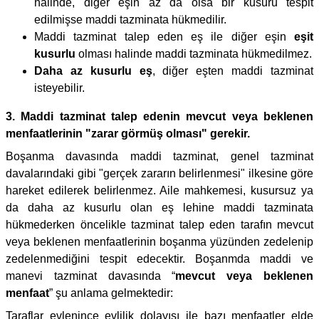
halinde, diğer eşin az da olsa bir kusuru tespit
edilmişse maddi tazminata hükmedilir.
Maddi tazminat talep eden eş ile diğer eşin
eşit
kusurlu
olması halinde maddi tazminata hükmedilmez.
Daha az kusurlu eş
, diğer eşten maddi tazminat
isteyebilir.
3. Maddi tazminat talep edenin mevcut veya beklenen
menfaatlerinin "zarar görmüş olması" gerekir.
Boşanma davasında maddi tazminat, genel tazminat
davalarındaki gibi "gerçek zararın belirlenmesi" ilkesine göre
hareket edilerek belirlenmez. Aile mahkemesi, kusursuz ya
da daha az kusurlu olan eş lehine maddi tazminata
hükmederken öncelikle tazminat talep eden tarafın mevcut
veya beklenen menfaatlerinin boşanma yüzünden zedelenip
zedelenmediğini tespit edecektir. Boşanmda maddi ve
manevi tazminat davasında “
mevcut veya beklenen
menfaat
” şu anlama gelmektedir:
Taraflar evlenince evlilik dolayısı ile bazı menfaatler elde