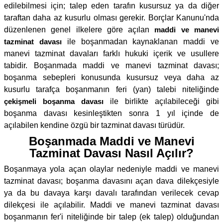
edilebilmesi için; talep eden tarafın kusursuz ya da diğer
taraftan daha az kusurlu olması gerekir. Borçlar Kanunu'nda
düzenlenen genel ilkelere göre açılan
maddi ve manevi
tazminat davası
ile boşanmadan kaynaklanan maddi ve
manevi tazminat davaları farklı hukuki içerik ve usullere
tabidir. Boşanmada maddi ve manevi tazminat davası;
boşanma sebepleri konusunda kusursuz veya daha az
kusurlu tarafça boşanmanın feri (yan) talebi niteliğinde
çekişmeli boşanma davası
ile birlikte açılabileceği gibi
boşanma davası kesinleştikten sonra 1 yıl içinde de
açılabilen kendine özgü bir tazminat davası türüdür.
Boşanmada Maddi ve Manevi
Tazminat Davası Nasıl Açılır?
Boşanmaya yola açan olaylar nedeniyle maddi ve manevi
tazminat davası; boşanma davasını açan dava dilekçesiyle
ya da bu davaya karşı davalı tarafından verilecek cevap
dilekçesi ile açılabilir. Maddi ve manevi tazminat davası
boşanmanın fer'i niteliğinde bir talep (ek talep) olduğundan