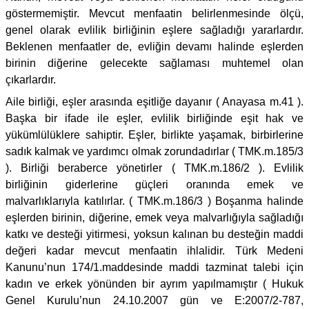
göstermemiştir. Mevcut menfaatin belirlenmesinde ölçü,
genel olarak evlilik birliğinin eşlere sağladığı yararlardır.
Beklenen menfaatler de, evliğin devamı halinde eşlerden
birinin diğerine gelecekte sağlaması muhtemel olan
çıkarlardır.
Aile birliği, eşler arasında eşitliğe dayanır ( Anayasa m.41 ).
Başka bir ifade ile eşler, evlilik birliğinde eşit hak ve
yükümlülüklere sahiptir. Eşler, birlikte yaşamak, birbirlerine
sadık kalmak ve yardımcı olmak zorundadırlar ( TMK.m.185/3
). Birliği beraberce yönetirler ( TMK.m.186/2 ). Evlilik
birliğinin giderlerine güçleri oranında emek ve
malvarlıklarıyla katılırlar. ( TMK.m.186/3 ) Boşanma halinde
eşlerden birinin, diğerine, emek veya malvarlığıyla sağladığı
katkı ve desteği yitirmesi, yoksun kalınan bu desteğin maddi
değeri kadar mevcut menfaatin ihlalidir. Türk Medeni
Kanunu’nun 174/1.maddesinde maddi tazminat talebi için
kadın ve erkek yönünden bir ayrım yapılmamıştır ( Hukuk
Genel Kurulu’nun 24.10.2007 gün ve E:2007/2-787,