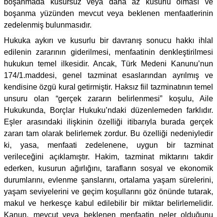
boşanmada kusursuz veya daha az kusurlu olması ve
boşanma yüzünden mevcut veya beklenen menfaatlerinin
zedelenmiş bulunmasıdır.
Hukuka aykırı ve kusurlu bir davranış sonucu hakkı ihlal
edilenin zararının giderilmesi, menfaatinin denkleştirilmesi
hukukun temel ilkesidir. Ancak, Türk Medeni Kanunu’nun
174/1.maddesi, genel tazminat esaslarından ayrılmış ve
kendisine özgü kural getirmiştir. Haksız fiil tazminatının temel
unsuru olan “gerçek zararın belirlenmesi” koşulu, Aile
Hukukunda, Borçlar Hukuku’ndaki düzenlemeden farklıdır.
Eşler arasındaki ilişkinin özelliği itibarıyla burada gerçek
zararı tam olarak belirlemek zordur. Bu özelliği nedeniyledir
ki, yasa, menfaati zedelenene, uygun bir tazminat
verileceğini açıklamıştır. Hakim, tazminat miktarını takdir
ederken, kusurun ağırlığını, tarafların sosyal ve ekonomik
durumlarını, evlenme şanslarını, ortalama yaşam sürelerini,
yaşam seviyelerini ve geçim koşullarını göz önünde tutarak,
makul ve herkesçe kabul edilebilir bir miktar belirlemelidir.
Kanun, mevcut veya beklenen menfaatin neler olduğunu