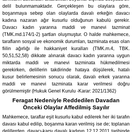
delil bulunmamaktadır. Gerçekleşen bu olaylara göre,
boşanmaya sebep olan olaylarda davalı erkeğin davacı
kadına nazaran ağır kusurlu olduğunun kabulü gerekir.
Davacı kadın yararına maddi ve manevi tazminat
(TMK.md.174/1-2) şartları oluşmuştur. O halde mahkemece,
tarafların sosyal ve ekonomik durumları, tazminata esas olan
fiilin ağırlığı ile hakkaniyet kuralları (TMK.m.4, TBK.
50,51,52,58) dikkate alınarak davacı kadın yararına uygun
miktarda maddi ve manevi tazminata hükmedilmesi
gerekirken, delillerin takdirinde hataya düşülerek, hatalı
kusur belirlemesinin sonucu olarak, davalı erkek yararına
maddi ve manevi tazminata karar verilmesi doğru
görülmemiştir (Hukuk Genel Kurulu -Karar: 2021/1362)
Feragat Nedeniyle Reddedilen Davadan
Önceki Olaylar Affedilmiş Sayılır
Mahkemece, taraflar eşit kusurlu kabul edilerek her iki tarafın
davası kabul edilip, boşanma kararı verilmiş ise de; toplanan
delillerden, davacı-karşı davalı kadının 12.12.2011 tarihinde