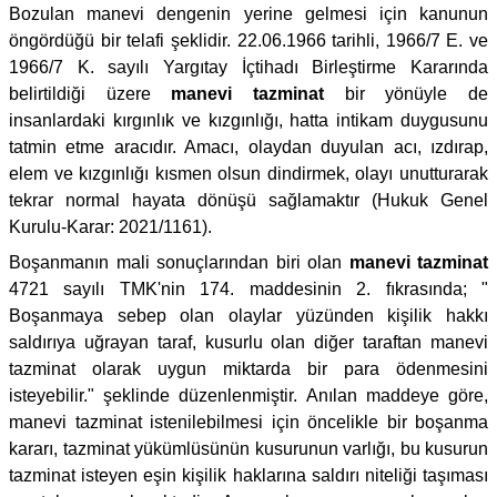
Bozulan manevi dengenin yerine gelmesi için kanunun
öngördüğü bir telafi şeklidir. 22.06.1966 tarihli, 1966/7 E. ve
1966/7 K. sayılı Yargıtay İçtihadı Birleştirme Kararında
belirtildiği üzere
manevi tazminat
bir yönüyle de
insanlardaki kırgınlık ve kızgınlığı, hatta intikam duygusunu
tatmin etme aracıdır. Amacı, olaydan duyulan acı, ızdırap,
elem ve kızgınlığı kısmen olsun dindirmek, olayı unutturarak
tekrar normal hayata dönüşü sağlamaktır (Hukuk Genel
Kurulu-Karar: 2021/1161).
Boşanmanın mali sonuçlarından biri olan
manevi tazminat
4721 sayılı TMK'nin 174. maddesinin 2. fıkrasında; "
Boşanmaya sebep olan olaylar yüzünden kişilik hakkı
saldırıya uğrayan taraf, kusurlu olan diğer taraftan manevi
tazminat olarak uygun miktarda bir para ödenmesini
isteyebilir." şeklinde düzenlenmiştir. Anılan maddeye göre,
manevi tazminat istenilebilmesi için öncelikle bir boşanma
kararı, tazminat yükümlüsünün kusurunun varlığı, bu kusurun
tazminat isteyen eşin kişilik haklarına saldırı niteliği taşıması