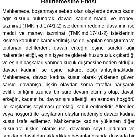
Belirlemesine Etkisi
Mahkemece, boşanmaya sebep olan olaylarda davacı kadın
ağır kusurlu bulunarak, davacı kadının maddi ve manevi
tazminat (TMK.md.174/1-2) isteklerinin reddine, davalının ise
maddi ve manevi tazminat (TMK.md.174/1-2) isteklerinin
kısmen kabulüne karar verilmiş ise de, yapılan soruşturma ve
toplanan delillerden; davalı erkeğin eşine sürekli ağır
hakaretler ettiği, eşinin işyerine giderek huzursuzluk çıkardığı
ve eşinin başkaları yanında küçük düşmesine neden olduğu,
davacı kadının ise eşine hakaret ettiği anlaşılmaktadır.
Mahkemece, davacı kadına kusur olarak yüklenen güven
sarsıcı davranışa ilişkin olaydan sonra taraflar barışarak
evlilik birliğini uzunca bir süre devam ettirmiş olup, davalı
erkeğin, kadının bu davranışını affettiği, en azından hoşgörü
ile karşılamış sayılması gerektiği kabul edilmelidir. Affedilen
veya hoşgörü ile karşılanan olaylar nedeniyle davacı kadına
kusur izafe edilemez. Mahkemece kadına yüklenen diğer
kusurlara ilişkin olarak ise, davalının soyut iddiaları ve
tanıkların davalıdan aktardıkları beyanlar dışında dosyada bir