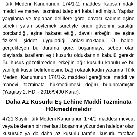
Türk Medeni Kanununun 174/1-2. maddesi kapsamındaki
maddi ve manevi tazminat talepleri kabul edilmiştir. Yapılan
yargılama ve toplanan delillere göre, davacı kadının eşine
sürekli yalan söylemek suretiyle onun güvenini sarstığı,
borçlandığı, eşine hakaret ettiği, davalı erkeğin ise eşine
fiziksel şiddet uyguladığı anlaşılmaktadır. O halde,
gerçekleşen bu duruma göre, boşanmaya sebep olan
olaylarda tarafların eşit kusurlu olduklarının kabulü gerekir.
Bu husus gözetilmeden, erkeğin ağır kusurlu kabulü ve bu
yanılgılı kusur belirlemesine bağlı olarak kadın yararına Türk
Medeni Kanununun 174/1-2. maddesi gereğince, maddi ve
manevi tazminata hükmedilmesi doğru bulunmamıştır.
(Yargıtay 2. HD. - 2016/9490 Karar).
Daha Az Kusurlu Eş Lehine Maddi Tazminata
Hükmedilmelidir
4721 Sayılı Türk Medeni Kanununun 174/1. maddesi mevcut
veya beklenen bir menfaati boşanma yüzünden haleldar olan
kusursuz ya da daha az kusurlu tarafın, kusurlu taraftan