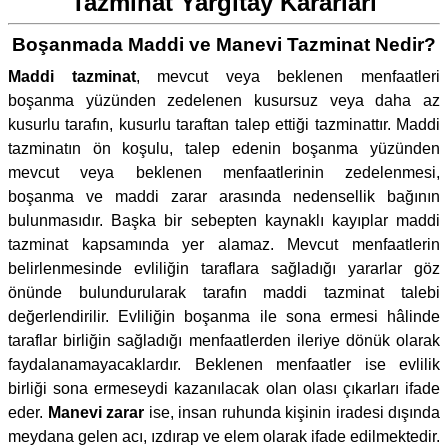
Tazminat Yargıtay Kararları
Boşanmada Maddi ve Manevi Tazminat Nedir?
Maddi tazminat
, mevcut veya beklenen menfaatleri
boşanma yüzünden zedelenen kusursuz veya daha az
kusurlu tarafın, kusurlu taraftan talep ettiği tazminattır. Maddi
tazminatın ön koşulu, talep edenin boşanma yüzünden
mevcut veya beklenen menfaatlerinin zedelenmesi,
boşanma ve maddi zarar arasında nedensellik bağının
bulunmasıdır. Başka bir sebepten kaynaklı kayıplar maddi
tazminat kapsamında yer alamaz. Mevcut menfaatlerin
belirlenmesinde evliliğin taraflara sağladığı yararlar göz
önünde bulundurularak tarafın maddi tazminat talebi
değerlendirilir. Evliliğin boşanma ile sona ermesi hâlinde
taraflar birliğin sağladığı menfaatlerden ileriye dönük olarak
faydalanamayacaklardır. Beklenen menfaatler ise evlilik
birliği sona ermeseydi kazanılacak olan olası çıkarları ifade
eder.
Manevi zarar
ise, insan ruhunda kişinin iradesi dışında
meydana gelen acı, ızdırap ve elem olarak ifade edilmektedir.