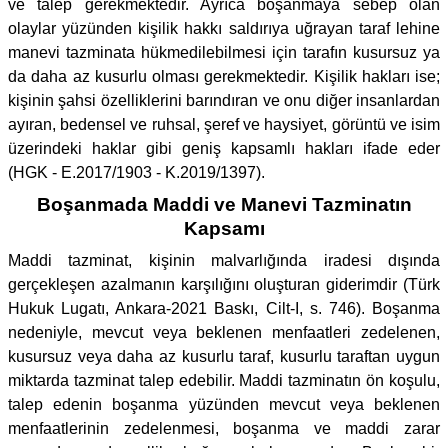
ve talep gerekmektedir. Ayrıca boşanmaya sebep olan
olaylar yüzünden kişilik hakkı saldırıya uğrayan taraf lehine
manevi tazminata hükmedilebilmesi için tarafın kusursuz ya
da daha az kusurlu olması gerekmektedir. Kişilik hakları ise;
kişinin şahsi özelliklerini barındıran ve onu diğer insanlardan
ayıran, bedensel ve ruhsal, şeref ve haysiyet, görüntü ve isim
üzerindeki haklar gibi geniş kapsamlı hakları ifade eder
(HGK - E.2017/1903 - K.2019/1397).
Boşanmada Maddi ve Manevi Tazminatın
Kapsamı
Maddi tazminat, kişinin malvarlığında iradesi dışında
gerçekleşen azalmanın karşılığını oluşturan giderimdir (Türk
Hukuk Lugatı, Ankara-2021 Baskı, Cilt-I, s. 746). Boşanma
nedeniyle, mevcut veya beklenen menfaatleri zedelenen,
kusursuz veya daha az kusurlu taraf, kusurlu taraftan uygun
miktarda tazminat talep edebilir. Maddi tazminatın ön koşulu,
talep edenin boşanma yüzünden mevcut veya beklenen
menfaatlerinin zedelenmesi, boşanma ve maddi zarar