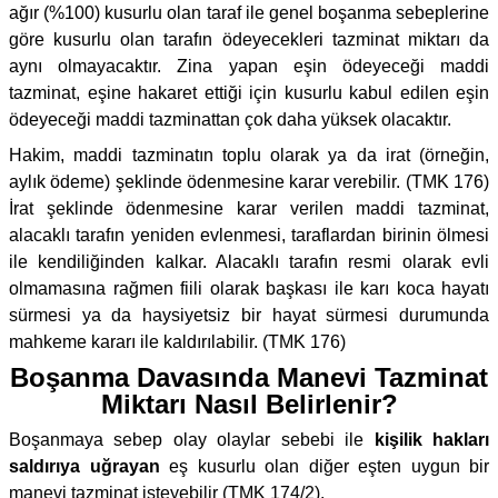
ağır (%100) kusurlu olan taraf ile genel boşanma sebeplerine
göre kusurlu olan tarafın ödeyecekleri tazminat miktarı da
aynı olmayacaktır. Zina yapan eşin ödeyeceği maddi
tazminat, eşine hakaret ettiği için kusurlu kabul edilen eşin
ödeyeceği maddi tazminattan çok daha yüksek olacaktır.
Hakim, maddi tazminatın toplu olarak ya da irat (örneğin,
aylık ödeme) şeklinde ödenmesine karar verebilir. (TMK 176)
İrat şeklinde ödenmesine karar verilen maddi tazminat,
alacaklı tarafın yeniden evlenmesi, taraflardan birinin ölmesi
ile kendiliğinden kalkar. Alacaklı tarafın resmi olarak evli
olmamasına rağmen fiili olarak başkası ile karı koca hayatı
sürmesi ya da haysiyetsiz bir hayat sürmesi durumunda
mahkeme kararı ile kaldırılabilir. (TMK 176)
Boşanma Davasında Manevi Tazminat
Miktarı Nasıl Belirlenir?
Boşanmaya sebep olay olaylar sebebi ile
kişilik hakları
saldırıya uğrayan
eş kusurlu olan diğer eşten uygun bir
manevi tazminat isteyebilir (TMK 174/2).