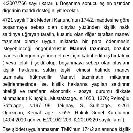
K:2007/766 sayılı kararı ). Boşanma sonucu eş en azından
diğerinin maddi desteğini yitirecektir.
4721 sayılı Türk Medeni Kanunu’nun 174/2. maddesine göre,
boşanmaya sebep olan olaylar yüzünden kişilik hakkı
saldırıya uğrayan tarafın, kusurlu olan diğer taraftan manevi
tazminat olarak uygun miktarda bir para ödenmesini
isteyebileceği öngörülmüştür.
Manevi tazminat
, bozulan
manevi dengenin yerine gelmesi için kabul edilmiş bir tatmin
( veya telafi ) şekli olup, boşanmaya sebep olan olayların
kişilik haklarına saldırı teşkil etmesi halinde manevi
tazminata hükmedilir. Manevi tazminatın miktarının
belirlenmesinde ise, kişilik haklarına yapılan saldırının
niteliği ve tarafların ekonomik - sosyal durumu dikkate
alınmalıdır ( Kılıçoğlu, Mustafa:age., s.1053, 1376; Reisoğlu,
Safa:age., s.197-198; Tekinay, S. Sulhi:age., s.261;
Oğuzman, Kemal: age., s.655; Hukuk Genel Kurulu’nun
14.04.2010 gün ve E:2010/2-203, K:2010/220 sayılı ilamı ).
Eşe şiddet uygulanmasının TMK’nun 174/2 anlamında kişilik