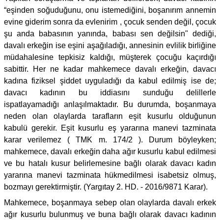
“eşinden soğuduğunu, onu istemediğini, boşanırım annemin
evine giderim sonra da evlenirim , çocuk senden değil, çocuk
şu anda babasının yanında, babası sen değilsin" dediği,
davalı erkeğin ise eşini aşağıladığı, annesinin evlilik birliğine
müdahalesine tepkisiz kaldığı, müşterek çocuğu kaçırdığı
sabittir. Her ne kadar mahkemece davalı erkeğin, davacı
kadına fiziksel şiddet uyguladığı da kabul edilmiş ise de;
davacı kadının bu iddiasını sunduğu delillerle
ispatlayamadığı anlaşılmaktadır. Bu durumda, boşanmaya
neden olan olaylarda tarafların eşit kusurlu olduğunun
kabulü gerekir. Eşit kusurlu eş yararına manevi tazminata
karar verilemez ( TMK m. 174/2 ). Durum böyleyken;
mahkemece, davalı erkeğin daha ağır kusurlu kabul edilmesi
ve bu hatalı kusur belirlemesine bağlı olarak davacı kadın
yararına manevi tazminata hükmedilmesi isabetsiz olmuş,
bozmayı gerektirmiştir. (Yargıtay 2. HD. - 2016/9871 Karar).
Mahkemece, boşanmaya sebep olan olaylarda davalı erkek
ağır kusurlu bulunmuş ve buna bağlı olarak davacı kadının