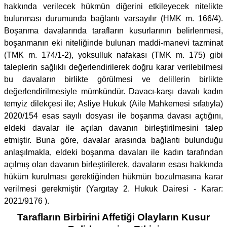
hakkında verilecek hükmün diğerini etkileyecek nitelikte
bulunması durumunda bağlantı varsayılır (HMK m. 166/4).
Boşanma davalarında tarafların kusurlarının belirlenmesi,
boşanmanın eki niteliğinde bulunan maddi-manevi tazminat
(TMK m. 174/1-2), yoksulluk nafakası (TMK m. 175) gibi
taleplerin sağlıklı değerlendirilerek doğru karar verilebilmesi
bu davaların birlikte görülmesi ve delillerin birlikte
değerlendirilmesiyle mümkündür. Davacı-karşı davalı kadın
temyiz dilekçesi ile; Asliye Hukuk (Aile Mahkemesi sıfatıyla)
2020/154 esas sayılı dosyası ile boşanma davası açtığını,
eldeki davalar ile açılan davanın birleştirilmesini talep
etmiştir. Buna göre, davalar arasında bağlantı bulunduğu
anlaşılmakla, eldeki boşanma davaları ile kadın tarafından
açılmış olan davanın birleştirilerek, davaların esası hakkında
hüküm kurulması gerektiğinden hükmün bozulmasına karar
verilmesi gerekmiştir (Yargıtay 2. Hukuk Dairesi - Karar:
2021/9176 ).
Tarafların Birbirini Affetiği Olayların Kusur