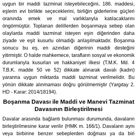
uygun bir maddi tazminat isteyebileceğini, 186. maddesi,
eşlerin evi birlikte seçeceklerini, birliğin giderlerine güçleri
oranında emek ve mal varlıklarıyla katılacaklarını
öngörmüştür. Toplanan delillerden boşanmaya sebep olan
olaylarda maddi tazminat isteyen eşin diğerinden daha
ziyade ve eşit kusurlu olmadığı anlaşılmaktadır. Boşanma
sonucu bu eş, en azından diğerinin maddi desteğini
yitirmiştir. O halde mahkemece, tarafların sosyal ve ekonomik
durumlarıyla kusurları ve hakkaniyet ilkesi (T.M.K. Md. 4
T.B.K. madde 50 ve 52) dikkate alınarak davalı (kadın)
yararına uygun miktarda maddi tazminat verilmelidir. Bu
yönün dikkate alınmaması doğru görülmemiştir (Yargıtay 2.
HD - Karar: 2014/18194).
Boşanma Davası ile Maddi ve Manevi Tazminat
Davasının Birleştirilmesi
Davalar arasında bağlantı bulunması durumunda, davaların
birleştirilmesine karar verilir (HMK m. 166/1). Davaların aynı
veya birbirine benzer sebeplerden doğması ya da biri