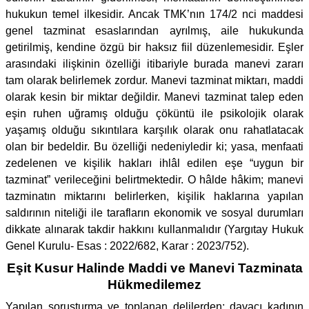
hukukun temel ilkesidir. Ancak TMK’nın 174/2 nci maddesi
genel tazminat esaslarından ayrılmış, aile hukukunda
getirilmiş, kendine özgü bir haksız fiil düzenlemesidir. Eşler
arasındaki ilişkinin özelliği itibariyle burada manevi zararı
tam olarak belirlemek zordur. Manevi tazminat miktarı, maddi
olarak kesin bir miktar değildir. Manevi tazminat talep eden
eşin ruhen uğramış olduğu çöküntü ile psikolojik olarak
yaşamış olduğu sıkıntılara karşılık olarak onu rahatlatacak
olan bir bedeldir. Bu özelliği nedeniyledir ki; yasa, menfaati
zedelenen ve kişilik hakları ihlâl edilen eşe “uygun bir
tazminat” verileceğini belirtmektedir. O hâlde hâkim; manevi
tazminatın miktarını belirlerken, kişilik haklarına yapılan
saldırının niteliği ile tarafların ekonomik ve sosyal durumları
dikkate alınarak takdir hakkını kullanmalıdır (Yargıtay Hukuk
Genel Kurulu- Esas : 2022/682, Karar : 2023/752).
Eşit Kusur Halinde Maddi ve Manevi Tazminata
Hükmedilemez
Yapılan soruşturma ve toplanan delilerden; davacı kadının