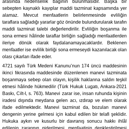
arasında nedensellik bağının bulunmasıdır. Başka bir
sebepten kaynaklı kayıplar maddi tazminat kapsamında yer
alamaz. Mevcut menfaatlerin belirlenmesinde evliliğin
taraflara sağladığı yararlar göz önünde bulundurularak tarafın
maddi tazminat talebi değerlendirilir. Evliliğin boşanma ile
sona ermesi hâlinde taraflar birliğin sağladığı menfaatlerden
ileriye dönük olarak faydalanamayacaklardır. Beklenen
menfaatler ise evlilik birliği sona ermeseydi kazanılacak olan
olası çıkarları ifade eder.
4721 sayılı Türk Medeni Kanunu’nun 174 üncü maddesinin
ikinci fıkrasında maddesinde düzenlenen manevi tazminata
boşanmaya sebep olan olayın, kişilik haklarına saldırı teşkil
etmesi hâlinde hükmedilir (Türk Hukuk Lugatı, Ankara-2021
Baskı, Cilt-I, s. 763). Manevi zarar ise, insan ruhunda kişinin
iradesi dışında meydana gelen acı, ızdırap ve elem olarak
ifade edilmektedir. Manevi tazminat da, bozulan manevi
dengenin yerine gelmesi için kabul edilen bir telafi şeklidir.
Hukuka aykırı ve kusurlu bir davranış sonucu hakkı ihlâl
edilenin zararının giderilmesi, menfaatinin denkleştirilmesi