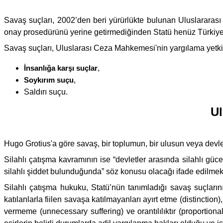
Savaş suçları, 2002’den beri yürürlükte bulunan Uluslarara
onay prosedürünü yerine getirmediğinden Statü henüz Türkiye a
Savaş suçları, Uluslarası Ceza Mahkemesi'nin yargılama yetkisi
İnsanlığa karşı suçlar
,
Soykırım suçu
,
Saldırı suçu.
Ul
Hugo Grotius'a göre savaş, bir toplumun, bir ulusun veya devletl
Silahlı çatışma kavramının ise “devletler arasında silahlı gü
silahlı şiddet bulunduğunda” söz konusu olacağı ifade edilmekt
Silahlı çatışma hukuku, Statü’nün tanımladığı savaş suçların
katılanlarla fiilen savaşa katılmayanları ayırt etme (distinctio
vermeme (unnecessary suffering) ve orantılılıktır (proportio