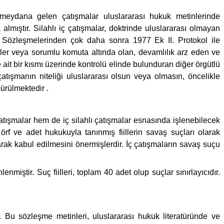
 meydana gelen çatışmalar uluslararası hukuk metinlerinde
mıştır. Silahlı iç çatışmalar, doktrinde uluslararası olmayan
re Sözleşmelerinden çok daha sonra 1977 Ek II. Protokol ile
vetler veya sorumlu komuta altında olan, devamlılık arz eden ve
it bir kısmı üzerinde kontrolü elinde bulunduran diğer örgütlü
çatışmanın niteliği uluslararası olsun veya olmasın, öncelikle
ürülmektedir .
ışmalar hem de iç silahlı çatışmalar esnasında işlenebilecek
ı örf ve adet hukukuyla tanınmış fiillerin savaş suçları olarak
arak kabul edilmesini önermişlerdir. İç çatışmaların savaş suçu
enmiştir. Suç fiilleri, toplam 40 adet olup suçlar sınırlayıcıdır.
u sözleşme metinleri, uluslararası hukuk literatüründe ve