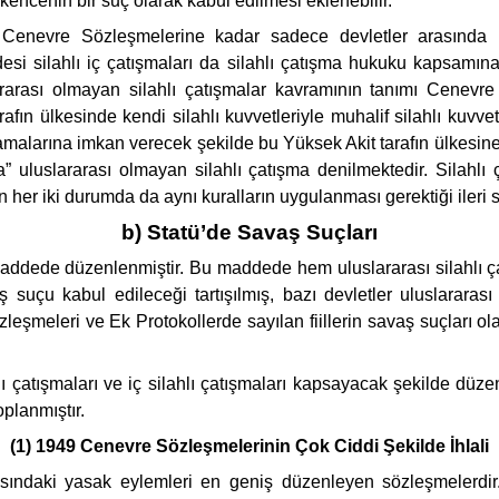
şkencenin bir suç olarak kabul edilmesi eklenebilir.
49 Cenevre Sözleşmelerine kadar sadece devletler arasında
i silahlı iç çatışmaları da silahlı çatışma hukuku kapsamına al
uslararası olmayan silahlı çatışmalar kavramının tanımı Cenev
rafın ülkesinde kendi silahlı kuvvetleriyle muhalif silahlı kuv
malarına imkan verecek şekilde bu Yüksek Akit tarafın ülkesine a
” uluslararası olmayan silahlı çatışma denilmektedir. Silahlı 
 her iki durumda da aynı kuralların uygulanması gerektiği ileri s
b) Statü’de Savaş Suçları
ddede düzenlenmiştir. Bu maddede hem uluslararası silahlı çat
aş suçu kabul edileceği tartışılmış, bazı devletler uluslararas
leşmeleri ve Ek Protokollerde sayılan fiillerin savaş suçları ol
hlı çatışmaları ve iç silahlı çatışmaları kapsayacak şekilde düzenl
oplanmıştır.
(1) 1949 Cenevre Sözleşmelerinin Çok Ciddi Şekilde İhlali
ndaki yasak eylemleri en geniş düzenleyen sözleşmelerdir. B