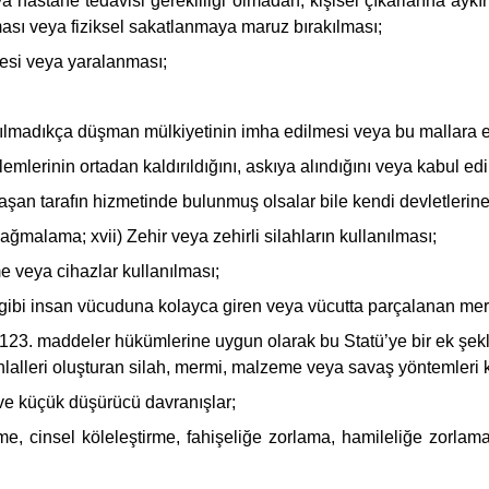
eya hastane tedavisi gerekliliği olmadan, kişisel çıkarlarına aykı
lması veya fiziksel sakatlanmaya maruz bırakılması;
esi veya yaralanması;
kılmadıkça düşman mülkiyetinin imha edilmesi veya bu mallara e
mlerinin ortadan kaldırıldığını, askıya alındığını veya kabul e
şan tarafın hizmetinde bulunmuş olsalar bile kendi devletlerine
yağmalama; xvii) Zehir veya zehirli silahların kullanılması;
e veya cihazlar kullanılması;
ibi insan vücuduna kolayca giren veya vücutta parçalanan merm
23. maddeler hükümlerine uygun olarak bu Statü’ye bir ek şekl
alleri oluşturan silah, mermi, malzeme veya savaş yöntemleri k
 ve küçük düşürücü davranışlar;
e, cinsel köleleştirme, fahişeliğe zorlama, hamileliğe zorlam