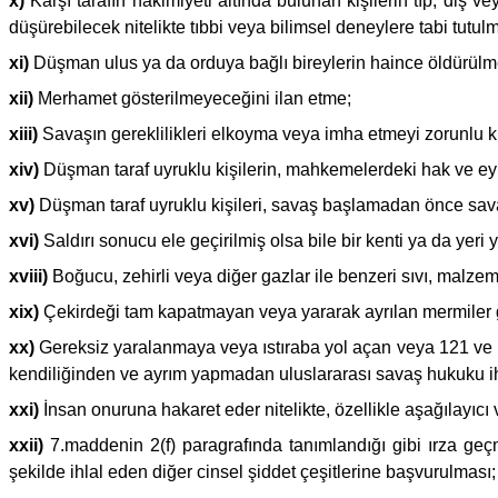
x)
Karşı tarafın hakimiyeti altında bulunan kişilerin tıp, diş v
düşürebilecek nitelikte tıbbi veya bilimsel deneylere tabi tutu
xi)
Düşman ulus ya da orduya bağlı bireylerin haince öldürülm
xii)
Merhamet gösterilmeyeceğini ilan etme;
xiii)
Savaşın gereklilikleri elkoyma veya imha etmeyi zorunlu 
xiv)
Düşman taraf uyruklu kişilerin, mahkemelerdeki hak ve eyle
xv)
Düşman taraf uyruklu kişileri, savaş başlamadan önce sava
xvi)
Saldırı sonucu ele geçirilmiş olsa bile bir kenti ya da yeri 
xviii)
Boğucu, zehirli veya diğer gazlar ile benzeri sıvı, malzem
xix)
Çekirdeği tam kapatmayan veya yararak ayrılan mermiler g
xx)
Gereksiz yaralanmaya veya ıstıraba yol açan veya 121 ve 1
kendiliğinden ve ayrım yapmadan uluslararası savaş hukuku ihl
xxi)
İnsan onuruna hakaret eder nitelikte, özellikle aşağılayıcı
xxii)
7.maddenin 2(f) paragrafında tanımlandığı gibi ırza geçm
şekilde ihlal eden diğer cinsel şiddet çeşitlerine başvurulması;