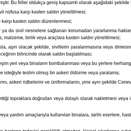
tir. Bu fiiller oldukça geniş kapsamlı olarak aşağıdaki şekilde s
l nüfusa karşı kasten saldırı yöneltilmesi;
 karşı kasten saldırı düzenlenmesi;
ller ya da sivil nesnelere sağlanan korumadan yararlanma haklar
, malzeme, birlik veya araçlara kasten saldırı yöneltilmesi;
a, aşırı olacak şekilde, sivillerin yaralanmasına veya ölmesi
eğinin bilincinde olarak saldırı başlatılması;
im yeri veya binaların bombalanması veya bu yerlere herhangi b
e isteğiyle teslim olmuş bir askeri öldürme veya yaralama;
ını, askeri rütbelerini ve üniformalarını, yine aynı şekilde Cen
ettiği topraklara doğrudan veya dolaylı olarak nakletmesi veya 
ya yardım amaçlarıyla kullanılan binalara, tarihi eserlere, hasta