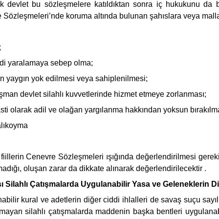
çok devlet bu sözleşmelere katıldıktan sonra iç hukukunu da
e Sözleşmeleri’nde koruma altında bulunan şahıslara veya malla
;
ddi yaralamaya sebep olma;
in yaygın yok edilmesi veya sahiplenilmesi;
üşman devlet silahlı kuvvetlerinde hizmet etmeye zorlanması;
asti olarak adil ve olağan yargılanma hakkından yoksun bırakılm
alıkoyma
illerin Cenevre Sözleşmeleri ışığında değerlendirilmesi gerekir. Fi
lmadığı, oluşan zarar da dikkate alınarak değerlendirilecektir .
sı Silahlı Çatışmalarda Uygulanabilir Yasa ve Geleneklerin Diğ
bilir kural ve adetlerin diğer ciddi ihlalleri de savaş suçu sayı
ı olmayan silahlı çatışmalarda maddenin başka bentleri uygula