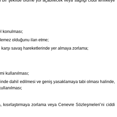
rı bir şekilde ölüme yol açabilecek veya sağlığı ciddi tehlikeye
l konulması;
dilemez olduğunu ilan etme;
 karşı savaş hareketlerinde yer almaya zorlama;
i kullanılması;
inde dahil edilmesi ve geniş yasaklamaya tabi olması halinde,
ullanılması;
a, kısırlaştırmaya zorlama veya Cenevre Sözleşmeleri’ni ciddi