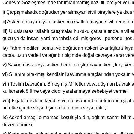
Cenevre Sözleşmesi’nde tanımlanmamış bazı fiillere yer verilmiş
i)
Çarpışmalarda doğrudan yer almayan sivil bireylere ya da sivi
ii)
Askeri olmayan, yani askeri maksatlı olmayan sivil hedeflere
iii)
Uluslararası silahlı çatışmalar hukuku çatısı altında, sivi
gücü ya da insani yardıma tahsis edilmiş görevli personel, tesis
iv)
Tahmin edilen somut ve doğrudan askeri avantajlara kıyasl
çapta, uzun vadeli ve ağır bir biçimde doğal çevreye zarar verec
v)
Savunmasız veya askeri hedef oluşturmayan kent, köy, yerleş
vi)
Silahını bırakmış, kendisini savunma araçlarından yoksun v
vii)
Teslim bayrağını, Birleşmiş Milletler veya düşman bayraklar
kullanarak ölüme veya ciddi yaralanmaya sebebiyet verme;
viii)
İşgalci devletin kendi sivil nüfusunun bir bölümünü işgal 
bu ülke içinde veya dışında sürülmesi veya nakli;
ix)
Askeri amaçlı olmaması koşuluyla din, eğitim, sanat, bilim ve
düzenlenmesi;