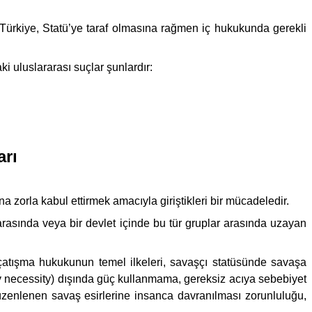
ürkiye, Statü’ye taraf olmasına rağmen iç hukukunda gerekli
 uluslararası suçlar şunlardır:
arı
a zorla kabul ettirmek amacıyla giriştikleri bir mücadeledir.
arasında veya bir devlet içinde bu tür gruplar arasında uzayan
ı çatışma hukukunun temel ilkeleri, savaşçı statüsünde savaşa
itary necessity) dışında güç kullanmama, gereksiz acıya sebebiyet
düzenlenen savaş esirlerine insanca davranılması zorunluluğu,