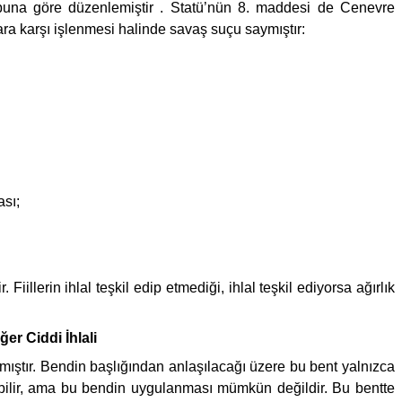
 buna göre düzenlemiştir . Statü’nün 8. maddesi de Cenevre
ra karşı işlenmesi halinde savaş suçu saymıştır:
ası;
illerin ihlal teşkil edip etmediği, ihlal teşkil ediyorsa ağırlık
er Ciddi İhlali
lmıştır. Bendin başlığından anlaşılacağı üzere bu bent yalnızca
nabilir, ama bu bendin uygulanması mümkün değildir. Bu bentte