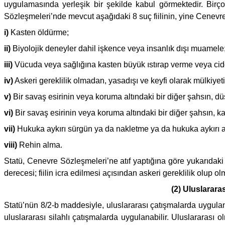
uygulamasında yerleşik bir şekilde kabul görmektedir. Bir
Sözleşmeleri’nde mevcut aşağıdaki 8 suç fiilinin, yine Cenevr
i)
Kasten öldürme;
ii)
Biyolojik deneyler dahil işkence veya insanlık dışı muamele
iii)
Vücuda veya sağlığına kasten büyük ıstırap verme veya ci
iv)
Askeri gereklilik olmadan, yasadışı ve keyfi olarak mülkiyet
v)
Bir savaş esirinin veya koruma altındaki bir diğer şahsın, d
vi)
Bir savaş esirinin veya koruma altındaki bir diğer şahsın, k
vii)
Hukuka aykırı sürgün ya da nakletme ya da hukuka aykırı 
viii)
Rehin alma.
Statü, Cenevre Sözleşmeleri’ne atıf yaptığına göre yukarıdaki fi
derecesi; fiilin icra edilmesi açısından askeri gereklilik olup o
(2) Uluslarara
Statü’nün 8/2-b maddesiyle, uluslararası çatışmalarda uygulana
uluslararası silahlı çatışmalarda uygulanabilir. Uluslararas