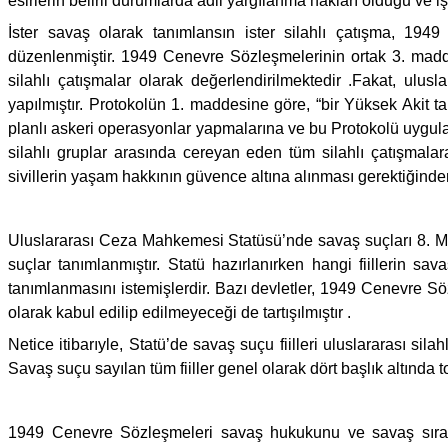
esirlerin belirli durumlarda adil yargılanma hakları olduğu ve i
İster savaş olarak tanımlansın ister silahlı çatışma, 19
düzenlenmiştir. 1949 Cenevre Sözleşmelerinin ortak 3. maddes
silahlı çatışmalar olarak değerlendirilmektedir .Fakat, ul
yapılmıştır. Protokolün 1. maddesine göre, “bir Yüksek Akit ta
planlı askeri operasyonlar yapmalarına ve bu Protokolü uygula
silahlı gruplar arasında cereyan eden tüm silahlı çatışmalara
sivillerin yaşam hakkının güvence altına alınması gerektiğinden
Uluslararası Ceza Mahkemesi Statüsü’nde savaş suçları 8. Ma
suçlar tanımlanmıştır. Statü hazırlanırken hangi fiillerin sav
tanımlanmasını istemişlerdir. Bazı devletler, 1949 Cenevre Söz
olarak kabul edilip edilmeyeceği de tartışılmıştır .
Netice itibarıyle, Statü’de savaş suçu fiilleri uluslararası sila
Savaş suçu sayılan tüm fiiller genel olarak dört başlık altında t
1949 Cenevre Sözleşmeleri savaş hukukunu ve savaş sırası