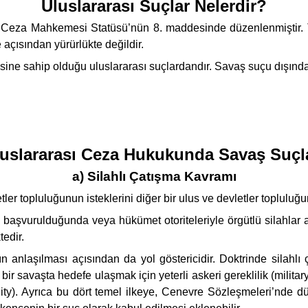
Uluslararası Suçlar Nelerdir?
sı Ceza Mahkemesi Statüsü’nün 8. maddesinde düzenlenmiştir. T
çısından yürürlükte değildir.
ne sahip olduğu uluslararası suçlardandır. Savaş suçu dışındaki
uslararası Ceza Hukukunda Savaş Suçl
a) Silahlı Çatışma Kavramı
er topluluğunun isteklerini diğer bir ulus ve devletler topluluğun
ce başvurulduğunda veya hükümet otoriteleriyle örgütlü silahlar 
edir.
ın anlaşılması açısından da yol göstericidir. Doktrinde silahl
n), bir savaşta hedefe ulaşmak için yeterli askeri gereklilik (mil
nality). Ayrıca bu dört temel ilkeye, Cenevre Sözleşmeleri’nde 