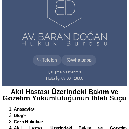
Telefon
Whatsapp
Çalışma Saatlerimiz
Hafta İçi 09.00 - 18.00
Akıl Hastası Üzerindeki Bakım ve
Gözetim Yükümlülüğünün İhlali Suçu
Anasayfa
>
Blog
>
Ceza Hukuku
>
Akıl Hastası Üzerindeki Bakım ve Gözetim