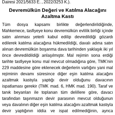
Dairesi 2021/5633 E. , 2022/3253 K.).
Devremülkün Değeri ve Katılma Alacağını
Azaltma Kastı
Tüm dosya kapsamı birlikte değerlendirildiğinde,
Mahkemece, tasfiyeye konu devremülkün evlilik birliği içinde
satın alınması yeterli kabul edilip devredildiği gözardı
edilerek katılma alacağına hükmedildiği, davalı adına satın
alınan devremülkün boşanma dava tarihinden yaklaşık iki yıl
önce devredildildiği anlaşılmıştır. Mal rejimin sona erdiği
tarihte tasfiyeye konu mal mevcut olmadığına göre, TMK'nin
229 maddesine göre eklenecek değerlerin varlığını yani mal
rejiminin devamı süresince diğer eşin katılma alacağını
azaltmak kastıyla yaptığı devir olduğunu davacının
ispatlaması gerekir (TMK mad. 6, HMK mad. 190). Taraf ve
tanık beyanları ile toplanan tüm delillere göre, davacı
tarafından taşınmazın devir parasının mevcut olduğunun
veya davalının diğer eşin katılma alacağını azaltmak kastıyla
devir yaptığının iddia ve ispat edilmediğinin, ayrıca