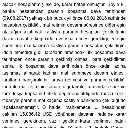
alacak hesaplanmış ise de, karar hatalı olmuştur. Şöyle ki,
banka hesabından paranın boşanma dava tarihinden
(09.08.2017) yaklaşık bir buçuk yıl önce 06.01.2016 tarihinde
hesaptan çekildiği, mal rejimin devamı süresince diğer eşin
alacağını azaltmak kastıyla paranın hesaptan çekildiğinin
davacı-davalı erkeğin iddia ve ispat etmesi gerektiği, erkeğin
süresinde mal kaçırma kastıyla paranın hesaptan çekildiğini
iddia etmediği gibi, tarafların arasındaki ilk boşanma dava
tarihinden önce paranın çekilmiş olması, para çekildikten
sonra ilk boşanma dava tarihinden önce kadın adına
taşınmaz alınarak kadının mal edinmeye devam etmesi,
tarafların barışarak bir araya gelmesi ve paranın çekildiği
tarih ile mal rejiminin sona erdiği tarihler arasındaki süre ve
tüm dosya kapsamı birlikte değerlendirildiğinde mevcut delil
itibariyle paranın mal kaçırma kastıyla bankadan çekildiği de
ispatlanamamıştır. O halde, mahkemece, ... hesabından
çekilen 15.036,42 USD yönünden davanın reddine karar
verilmesi gerekirken, yazılı şekilde karar verilmesi hatalı
olmuş, bozmayı gerektirmiştir (Yargıtay 2. Hukuk Dairesi