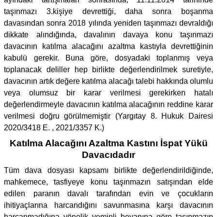
taşınmazı 3.kişiye devrettiği, daha sonra boşanma
davasından sonra 2018 yılında yeniden taşınmazı devraldığı
dikkate alındığında, davalının davaya konu taşınmazı
davacının katılma alacağını azaltma kastıyla devrettiğinin
kabulü gerekir. Buna göre, dosyadaki toplanmış veya
toplanacak deliller hep birlikte değerlendirilmek suretiyle,
davacının artık değere katılma alacağı talebi hakkında olumlu
veya olumsuz bir karar verilmesi gerekirken hatalı
değerlendirmeyle davacının katılma alacağının reddine karar
verilmesi doğru görülmemiştir (Yargıtay 8. Hukuk Dairesi
2020/3418 E. , 2021/3357 K.)
Katılma Alacağını Azaltma Kastını İspat Yükü
Davacıdadır
Tüm dava dosyası kapsamı birlikte değerlendirildiğinde,
mahkemece, tasfiyeye konu taşınmazın satışından elde
edilen paranın davalı tarafından evin ve çocukların
ihitiyaçlarına harcandığını savunmasına karşı davacının
harcanmadığına yönelik yeminli beyanına göre taşınmazın