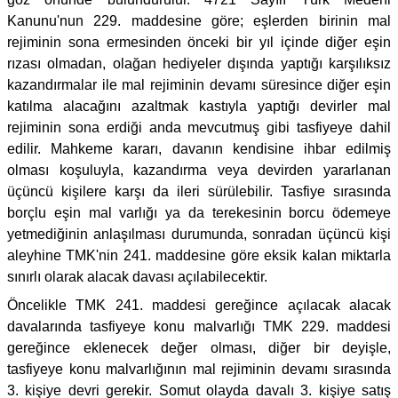
Kanunu'nun 229. maddesine göre; eşlerden birinin mal
rejiminin sona ermesinden önceki bir yıl içinde diğer eşin
rızası olmadan, olağan hediyeler dışında yaptığı karşılıksız
kazandırmalar ile mal rejiminin devamı süresince diğer eşin
katılma alacağını azaltmak kastıyla yaptığı devirler mal
rejiminin sona erdiği anda mevcutmuş gibi tasfiyeye dahil
edilir. Mahkeme kararı, davanın kendisine ihbar edilmiş
olması koşuluyla, kazandırma veya devirden yararlanan
üçüncü kişilere karşı da ileri sürülebilir. Tasfiye sırasında
borçlu eşin mal varlığı ya da terekesinin borcu ödemeye
yetmediğinin anlaşılması durumunda, sonradan üçüncü kişi
aleyhine TMK'nin 241. maddesine göre eksik kalan miktarla
sınırlı olarak alacak davası açılabilecektir.
Öncelikle TMK 241. maddesi gereğince açılacak alacak
davalarında tasfiyeye konu malvarlığı TMK 229. maddesi
gereğince eklenecek değer olması, diğer bir deyişle,
tasfiyeye konu malvarlığının mal rejiminin devamı sırasında
3. kişiye devri gerekir. Somut olayda davalı 3. kişiye satış