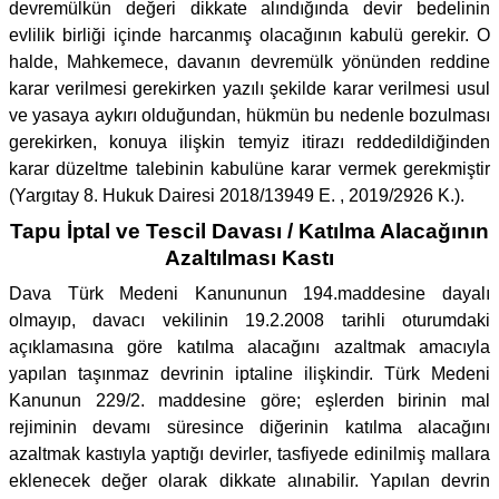
devremülkün değeri dikkate alındığında devir bedelinin
evlilik birliği içinde harcanmış olacağının kabulü gerekir. O
halde, Mahkemece, davanın devremülk yönünden reddine
karar verilmesi gerekirken yazılı şekilde karar verilmesi usul
ve yasaya aykırı olduğundan, hükmün bu nedenle bozulması
gerekirken, konuya ilişkin temyiz itirazı reddedildiğinden
karar düzeltme talebinin kabulüne karar vermek gerekmiştir
(Yargıtay 8. Hukuk Dairesi 2018/13949 E. , 2019/2926 K.).
Tapu İptal ve Tescil Davası / Katılma Alacağının
Azaltılması Kastı
Dava Türk Medeni Kanununun 194.maddesine dayalı
olmayıp, davacı vekilinin 19.2.2008 tarihli oturumdaki
açıklamasına göre katılma alacağını azaltmak amacıyla
yapılan taşınmaz devrinin iptaline ilişkindir. Türk Medeni
Kanunun 229/2. maddesine göre; eşlerden birinin mal
rejiminin devamı süresince diğerinin katılma alacağını
azaltmak kastıyla yaptığı devirler, tasfiyede edinilmiş mallara
eklenecek değer olarak dikkate alınabilir. Yapılan devrin