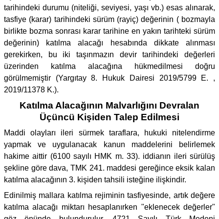
tarihindeki durumu (niteliği, seviyesi, yaşı vb.) esas alınarak,
tasfiye (karar) tarihindeki sürüm (rayiç) değerinin ( bozmayla
birlikte bozma sonrası karar tarihine en yakın tarihteki sürüm
değerinin) katılma alacağı hesabında dikkate alınması
gerekirken, bu iki taşınmazın devir tarihindeki değerleri
üzerinden katılma alacağına hükmedilmesi doğru
görülmemiştir (Yargıtay 8. Hukuk Dairesi 2019/5799 E. ,
2019/11378 K.).
Katılma Alacağının Malvarlığını Devralan
Üçüncü Kişiden Talep Edilmesi
Maddi olayları ileri sürmek taraflara, hukuki nitelendirme
yapmak ve uygulanacak kanun maddelerini belirlemek
hakime aittir (6100 sayılı HMK m. 33). iddianın ileri sürülüş
şekline göre dava, TMK 241. maddesi gereğince eksik kalan
katılma alacağının 3. kişiden tahsili isteğine ilişkindir.
Edinilmiş mallara katılma rejiminin tasfiyesinde, artık değere
katılma alacağı miktarı hesaplanırken "eklenecek değerler"
göz önünde bulundurulur. 4721 Sayılı Türk Medeni