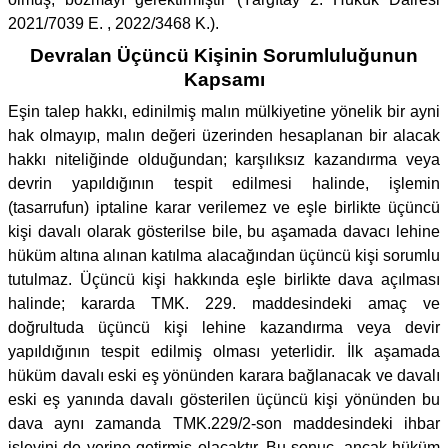
2021/7039 E. , 2022/3468 K.).
Devralan Üçüncü Kişinin Sorumluluğunun
Kapsamı
Eşin talep hakkı, edinilmiş malın mülkiyetine yönelik bir ayni
hak olmayıp, malın değeri üzerinden hesaplanan bir alacak
hakkı niteliğinde olduğundan; karşılıksız kazandırma veya
devrin yapıldığının tespit edilmesi halinde, işlemin
(tasarrufun) iptaline karar verilemez ve eşle birlikte üçüncü
kişi davalı olarak gösterilse bile, bu aşamada davacı lehine
hüküm altına alınan katılma alacağından üçüncü kişi sorumlu
tutulmaz. Üçüncü kişi hakkında eşle birlikte dava açılması
halinde; kararda TMK. 229. maddesindeki amaç ve
doğrultuda üçüncü kişi lehine kazandırma veya devir
yapıldığının tespit edilmiş olması yeterlidir. İlk aşamada
hüküm davalı eski eş yönünden karara bağlanacak ve davalı
eski eş yanında davalı gösterilen üçüncü kişi yönünden bu
dava aynı zamanda TMK.229/2-son maddesindeki ihbar
işlevini de yerine getirmiş olacaktır. Bu sonuç, ancak hüküm