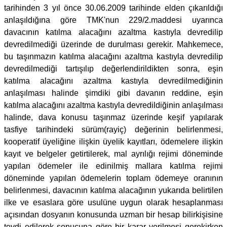
tarihinden 3 yıl önce 30.06.2009 tarihinde elden çıkarıldığı
anlaşıldığına göre TMK'nun 229/2.maddesi uyarınca
davacının katılma alacağını azaltma kastıyla devredilip
devredilmediği üzerinde de durulması gerekir. Mahkemece,
bu taşınmazın katılma alacağını azaltma kastıyla devredilip
devredilmediği tartışılıp değerlendirildikten sonra, eşin
katılma alacağını azaltma kastıyla devredilmediğinin
anlaşılması halinde şimdiki gibi davanın reddine, eşin
katılma alacağını azaltma kastıyla devredildiğinin anlaşılması
halinde, dava konusu taşınmaz üzerinde keşif yapılarak
tasfiye tarihindeki sürüm(rayiç) değerinin belirlenmesi,
kooperatif üyeliğine ilişkin üyelik kayıtları, ödemelere ilişkin
kayıt ve belgeler getirtilerek, mal ayrılığı rejimi döneminde
yapılan ödemeler ile edinilmiş mallara katılma rejimi
döneminde yapılan ödemelerin toplam ödemeye oranının
belirlenmesi, davacının katılma alacağının yukarıda belirtilen
ilke ve esaslara göre usulüne uygun olarak hesaplanması
açısından dosyanın konusunda uzman bir hesap bilirkişisine
tevdi edilerek sonucuna göre bir karar verilmesi gerekirken