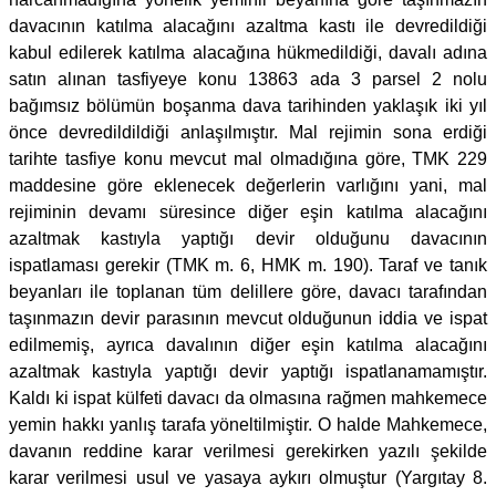
davacının katılma alacağını azaltma kastı ile devredildiği
kabul edilerek katılma alacağına hükmedildiği, davalı adına
satın alınan tasfiyeye konu 13863 ada 3 parsel 2 nolu
bağımsız bölümün boşanma dava tarihinden yaklaşık iki yıl
önce devredildildiği anlaşılmıştır. Mal rejimin sona erdiği
tarihte tasfiye konu mevcut mal olmadığına göre, TMK 229
maddesine göre eklenecek değerlerin varlığını yani, mal
rejiminin devamı süresince diğer eşin katılma alacağını
azaltmak kastıyla yaptığı devir olduğunu davacının
ispatlaması gerekir (TMK m. 6, HMK m. 190). Taraf ve tanık
beyanları ile toplanan tüm delillere göre, davacı tarafından
taşınmazın devir parasının mevcut olduğunun iddia ve ispat
edilmemiş, ayrıca davalının diğer eşin katılma alacağını
azaltmak kastıyla yaptığı devir yaptığı ispatlanamamıştır.
Kaldı ki ispat külfeti davacı da olmasına rağmen mahkemece
yemin hakkı yanlış tarafa yöneltilmiştir. O halde Mahkemece,
davanın reddine karar verilmesi gerekirken yazılı şekilde
karar verilmesi usul ve yasaya aykırı olmuştur (Yargıtay 8.