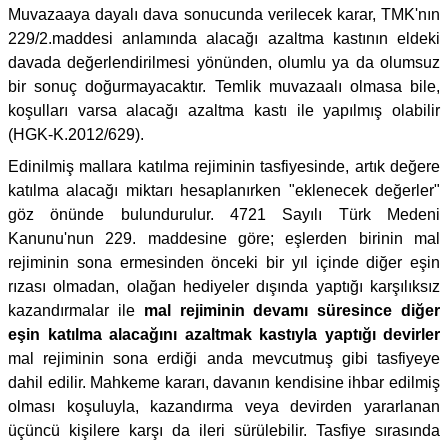
Muvazaaya dayalı dava sonucunda verilecek karar, TMK'nın
229/2.maddesi anlamında alacağı azaltma kastının eldeki
davada değerlendirilmesi yönünden, olumlu ya da olumsuz
bir sonuç doğurmayacaktır. Temlik muvazaalı olmasa bile,
koşulları varsa alacağı azaltma kastı ile yapılmış olabilir
(HGK-K.2012/629).
Edinilmiş mallara katılma rejiminin tasfiyesinde, artık değere
katılma alacağı miktarı hesaplanırken "eklenecek değerler"
göz önünde bulundurulur. 4721 Sayılı Türk Medeni
Kanunu'nun 229. maddesine göre; eşlerden birinin mal
rejiminin sona ermesinden önceki bir yıl içinde diğer eşin
rızası olmadan, olağan hediyeler dışında yaptığı karşılıksız
kazandırmalar ile
mal rejiminin devamı süresince diğer
eşin katılma alacağını azaltmak kastıyla yaptığı devirler
mal rejiminin sona erdiği anda mevcutmuş gibi tasfiyeye
dahil edilir. Mahkeme kararı, davanın kendisine ihbar edilmiş
olması koşuluyla, kazandırma veya devirden yararlanan
üçüncü kişilere karşı da ileri sürülebilir. Tasfiye sırasında