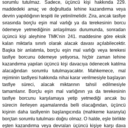
sorumlu tutulmaz. Sadece, üçüncü kişi hakkında 229.
maddedeki amaç ve doğrultuda lehine kazandırma veya
devrin yapıldığının tespiti ile yetinilmelidir. Zira, ancak tasfiye
sırasında borçlu eşin mal varlığı ya da terekesinin borcu
ödemeye yetmediğinin anlaşılması durumunda, sonradan
üçüncü kişi aleyhine TMK'nin 241. maddesine göre eksik
kalan miktarla sınırlı olarak alacak davası açılabilecektir.
Başka bir anlatımla, borçlu eşin mal varlığı veya terekesi
tasfiye borcunu ödemeye yetiyorsa, hiçbir zaman lehine
kazandırma yapılan üçüncü kişi davacıya ödenecek katılma
alacağından sorumlu tutulmayacaktır. Mahkemece, mal
rejiminin tasfiyesi hakkında nihai karar verilmesiyle başlayan
tasfiye süreci, alacak miktarının tahsil edilmesiyle
tamamlanır. Borçlu eşin mal varlığının ya da terekesinin
tasfiye borcunu karşılamaya yetip yetmediği ancak bu
sürecin ilerleyen aşamalarında belli olacağından, üçüncü
kişinin daha tasfiyenin başlangıcında (mahkeme kararıyla)
borçtan sorumlu tutulması doğru olmaz. O halde, eşle birlikte
eşten kazandırma veya devralan üçüncü kişiye karşı dava