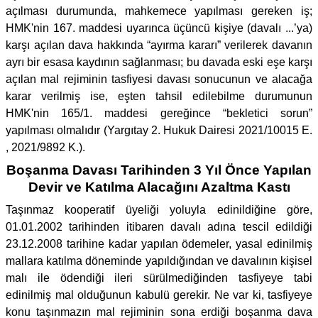
açılması durumunda, mahkemece yapılması gereken iş;
HMK'nin 167. maddesi uyarınca üçüncü kişiye (davalı ...’ya)
karşı açılan dava hakkında “ayırma kararı” verilerek davanın
ayrı bir esasa kaydının sağlanması; bu davada eski eşe karşı
açılan mal rejiminin tasfiyesi davası sonucunun ve alacağa
karar verilmiş ise, eşten tahsil edilebilme durumunun
HMK'nin 165/1. maddesi gereğince “bekletici sorun”
yapılması olmalıdır (Yargıtay 2. Hukuk Dairesi 2021/10015 E.
, 2021/9892 K.).
Boşanma Davası Tarihinden 3 Yıl Önce Yapılan
Devir ve Katılma Alacağını Azaltma Kastı
Taşınmaz kooperatif üyeliği yoluyla edinildiğine göre,
01.01.2002 tarihinden itibaren davalı adına tescil edildiği
23.12.2008 tarihine kadar yapılan ödemeler, yasal edinilmiş
mallara katılma döneminde yapıldığından ve davalının kişisel
malı ile ödendiği ileri sürülmediğinden tasfiyeye tabi
edinilmiş mal olduğunun kabulü gerekir. Ne var ki, tasfiyeye
konu taşınmazın mal rejiminin sona erdiği boşanma dava