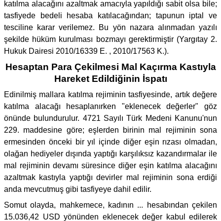
katılma alacağını azaltmak amacıyla yapıldığı sabit olsa bile;
tasfiyede bedeli hesaba katılacağından; tapunun iptal ve
tesciline karar verilemez. Bu yön nazara alınmadan yazılı
şekilde hüküm kurulması bozmayı gerektirmiştir (Yargıtay 2.
Hukuk Dairesi 2010/16339 E. , 2010/17563 K.).
Hesaptan Para Çekilmesi Mal Kaçırma Kastıyla
Hareket Edildiğinin İspatı
Edinilmiş mallara katılma rejiminin tasfiyesinde, artık değere
katılma alacağı hesaplanırken "eklenecek değerler" göz
önünde bulundurulur. 4721 Sayılı Türk Medeni Kanunu'nun
229. maddesine göre; eşlerden birinin mal rejiminin sona
ermesinden önceki bir yıl içinde diğer eşin rızası olmadan,
olağan hediyeler dışında yaptığı karşılıksız kazandırmalar ile
mal rejiminin devamı süresince diğer eşin katılma alacağını
azaltmak kastıyla yaptığı devirler mal rejiminin sona erdiği
anda mevcutmuş gibi tasfiyeye dahil edilir.
Somut olayda, mahkemece, kadının ... hesabından çekilen
15.036,42 USD yönünden eklenecek değer kabul edilerek