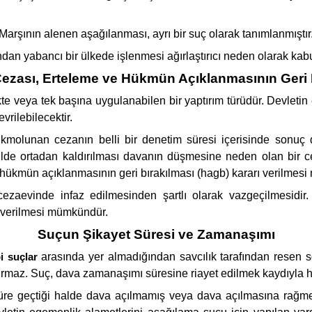
l Marşının alenen aşağılanması, ayrı bir suç olarak tanımlanmıştır
an yabancı bir ülkede işlenmesi ağırlaştırıcı neden olarak kabul
Cezası, Erteleme ve Hükmün Açıklanmasının Geri 
rlikte veya tek başına uygulanabilen bir yaptırım türüdür. Devl
vrilebilecektir.
kmolunan cezanın belli bir denetim süresi içerisinde sonuç d
kilde ortadan kaldırılması davanın düşmesine neden olan bir
ükmün açıklanmasının geri bırakılması (hagb) kararı verilmes
ezaevinde infaz edilmesinden şartlı olarak vazgeçilmesidir
 verilmesi mümkündür.
Suçun Şikayet Süresi ve Zamanaşımı
i suçlar
arasında yer almadığından savcılık tarafından resen sor
az. Suç, dava zamanaşımı süresine riayet edilmek kaydıyla her
ir süre geçtiği halde dava açılmamış veya dava açılmasına rağ