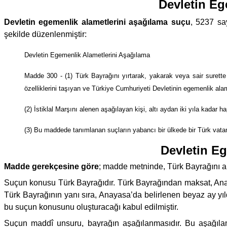
Devletin Eg
Devletin egemenlik alametlerini aşağılama suçu
, 5237 sa
şekilde düzenlenmiştir:
Devletin Egemenlik Alametlerini Aşağılama
Madde 300 - (1) Türk Bayrağını yırtarak, yakarak veya sair surette 
özelliklerini taşıyan ve Türkiye Cumhuriyeti Devletinin egemenlik alame
(2) İstiklal Marşını alenen aşağılayan kişi, altı aydan iki yıla kadar ha
(3) Bu maddede tanımlanan suçların yabancı bir ülkede bir Türk vatanda
Devletin E
Madde gerekçesine göre
; madde metninde, Türk Bayrağını ale
Suçun konusu Türk Bayrağıdır. Türk Bayrağından maksat, Anayasa
Türk Bayrağının yanı sıra, Anayasa’da belirlenen beyaz ay yıld
bu suçun konusunu oluşturacağı kabul edilmiştir.
Suçun maddî unsuru, bayrağın aşağılanmasıdır. Bu aşağılama çe