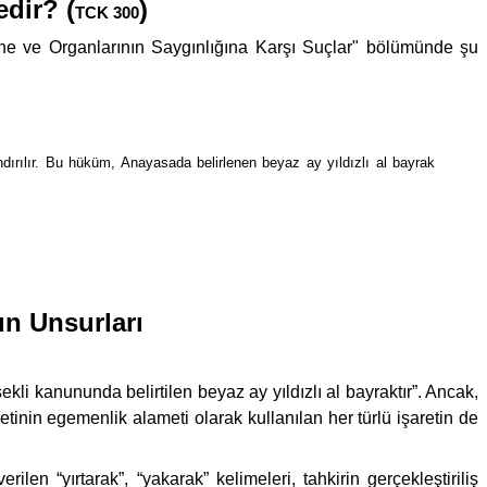
dir? (
)
TCK 300
ne ve Organlarının Saygınlığına Karşı Suçlar" bölümünde şu
ndırılır. Bu hüküm, Anayasada belirlenen beyaz ay yıldızlı al bayrak
n Unsurları
li kanununda belirtilen beyaz ay yıldızlı al bayraktır”. Ancak,
tinin egemenlik alameti olarak kullanılan her türlü işaretin de
en “yırtarak”, “yakarak” kelimeleri, tahkirin gerçekleştiriliş