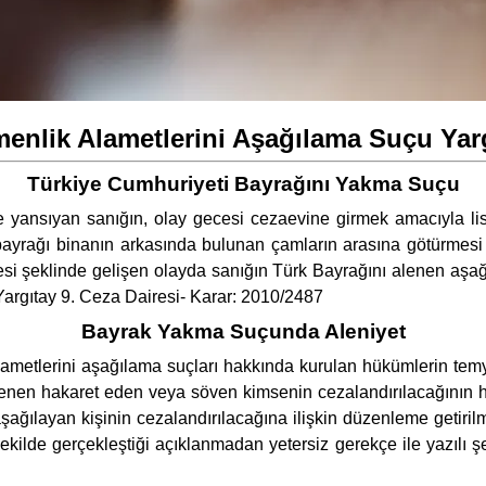
enlik Alametlerini Aşağılama Suçu Yarg
Türkiye Cumhuriyeti Bayrağını Yakma Suçu
yansıyan sanığın, olay gecesi cezaevine girmek amacıyla lis
bayrağı binanın arkasında bulunan çamların arasına götürmesi 
si şeklinde gelişen olayda sanığın Türk Bayrağını alenen aşağı
Yargıtay 9. Ceza Dairesi- Karar: 2010/2487
Bayrak Yakma Suçunda Aleniyet
lametlerini aşağılama suçları hakkında kurulan hükümlerin temy
enen hakaret eden veya söven kimsenin cezalandırılacağının h
aşağılayan kişinin cezalandırılacağına ilişkin düzenleme getiri
kilde gerçekleştiği açıklanmadan yetersiz gerekçe ile yazılı ş