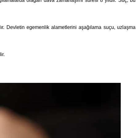
ılamalarda olağan dava zamanaşımı süresi 8 yıldır. Suç, bu
ıdır. Devletin egemenlik alametlerini aşağılama suçu, uzlaşma
ir.