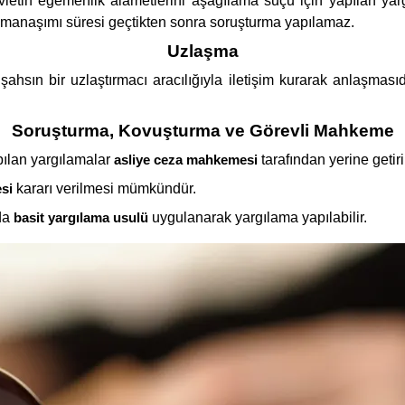
tin egemenlik alametlerini aşağılama suçu için yapılan yarg
zamanaşımı süresi geçtikten sonra soruşturma yapılamaz.
Uzlaşma
şahsın bir uzlaştırmacı aracılığıyla iletişim kurarak anlaşmas
Soruşturma, Kovuşturma ve Görevli Mahkeme
pılan yargılamalar
asliye ceza mahkemesi
tarafından yerine getiril
si
kararı verilmesi mümkündür.
da
basit yargılama usulü
uygulanarak yargılama yapılabilir.