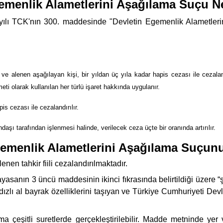
emenlik Alametlerini Aşağılama Suçu Ne
yılı TCK'nın 300. maddesinde "Devletin Egemenlik Alametleri
ve alenen aşağılayan kişi, bir yıldan üç yıla kadar hapis cezası ile cezala
ti olarak kullanılan her türlü işaret hakkında uygulanır.
pis cezası ile cezalandırılır.
şı tarafından işlenmesi halinde, verilecek ceza üçte bir oranında artırılır.
gemenlik Alametlerini Aşağılama Suçunu
nen tahkir fiili cezalandırılmaktadır.
nın 3 üncü maddesinin ikinci fıkrasında belirtildiği üzere “şek
ızlı al bayrak özelliklerini taşıyan ve Türkiye Cumhuriyeti Devle
şitli suretlerde gerçekleştirilebilir. Madde metninde yer veril