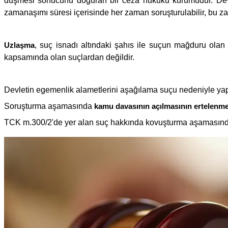
düşmesi sonucunu doğuran bir ceza hukuku kurumudur. Devle
zamanaşımı süresi içerisinde her zaman soruşturulabilir, bu 
Uzlaşma
, suç isnadı altındaki şahıs ile suçun mağduru olan 
kapsamında olan suçlardan değildir.
Devletin egemenlik alametlerini aşağılama suçu nedeniyle ya
Soruşturma aşamasında
kamu davasının açılmasının ertelenme
TCK m.300/2'de yer alan suç hakkında kovuşturma aşamasın