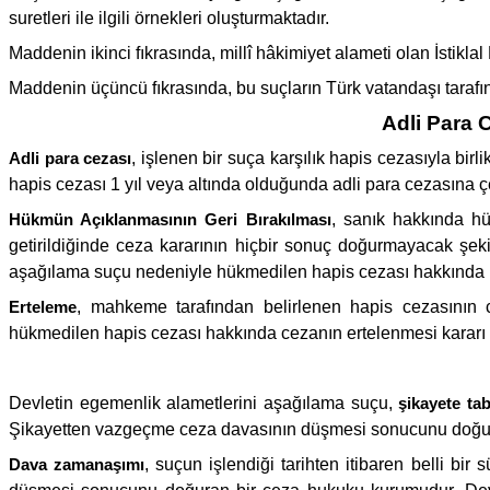
suretleri ile ilgili örnekleri oluşturmaktadır.
Maddenin ikinci fıkrasında, millî hâkimiyet alameti olan İstikla
Maddenin üçüncü fıkrasında, bu suçların Türk vatandaşı tarafınd
Adli Para 
Adli para cezası
, işlenen bir suça karşılık hapis cezasıyla bi
hapis cezası 1 yıl veya altında olduğunda adli para cezasına çe
Hükmün Açıklanmasının Geri Bırakılması
, sanık hakkında hü
getirildiğinde ceza kararının hiçbir sonuç doğurmayacak şe
aşağılama suçu nedeniyle hükmedilen hapis cezası hakkında h
Erteleme
, mahkeme tarafından belirlenen hapis cezasının c
hükmedilen hapis cezası hakkında cezanın ertelenmesi kararı
Devletin egemenlik alametlerini aşağılama suçu,
şikayete tab
Şikayetten vazgeçme ceza davasının düşmesi sonucunu doğurm
Dava zamanaşımı
, suçun işlendiği tarihten itibaren belli b