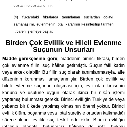
cezası ile cezalandırılır.
(4) Yukarıdaki fıkralarda tanımlanan suçlardan dolayı
zamanaşımı, evlenmenin iptali kararının kesinleştiği tarihten
itibaren işlemeye başlar.
Birden Çok Evlilik ve Hileli Evlenme
Suçunun Unsurları
Madde gerekçesine göre
; maddenin birinci fıkrası, birden
çok evlenme fiilini suç hâline getirmiştir. Suçun faili kadın
veya erkek olabilir. Bu fiilin suç olarak tanımlanmasıyla, aile
düzeninin korunması amaçlanmıştır. Birden çok evlilik ve
hileli evlenme suçunun oluşması için, evli olan kimsenin
kanuna ve usulüne uygun olarak ikinci bir nikâh işlemi
yaptırmış bulunması gerekir. Birinci evliliğin Türkiye’de veya
yabancı bir ülkede yapılmış olmasının önemi yoktur. Birinci
evlilik ölüm, boşanma veya iptal suretiyle ortadan kalkmadığı
sürece ikinci evlilik suç teşkil edecektir. Birinci evliliğin
iptalinin olanaklı bulunması hâlinde de iptal hükmü