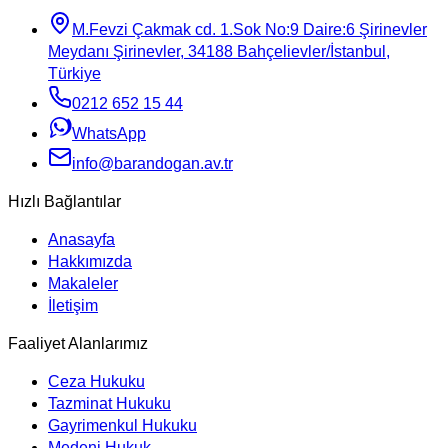
M.Fevzi Çakmak cd. 1.Sok No:9 Daire:6 Şirinevler
Meydanı Şirinevler, 34188 Bahçelievler/İstanbul,
Türkiye
0212 652 15 44
WhatsApp
info@barandogan.av.tr
Hızlı Bağlantılar
Anasayfa
Hakkımızda
Makaleler
İletişim
Faaliyet Alanlarımız
Ceza Hukuku
Tazminat Hukuku
Gayrimenkul Hukuku
Medeni Hukuk