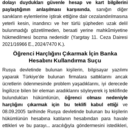
dolayı duydukları güvenle hesap ve kart bilgilerini
paylaştığının anlaşılması karşısında
, sanığın diğer
sanıkların eylemlerine iştirak ettiğine dair cezalandırılmasına
yeterli kesin, inandırıcı ve her türlü şüpheden uzak delil
bulunmadığı gözetilmeden, beraati yerine mahkûmiyetine
hükmedilmesi bozma nedenidir (Yargıtay 11. Ceza Dairesi
2021/16966 E., 2024/7470 K.).
Öğrenci Harçlığını Çıkarmak İçin Banka
Hesabını Kullandırma Suçu
Rusya devletinde bulunan kişilerin, bilgisayar yazılımı
yaparak Türkiye'de bulunan firmalara sattıklarını ancak
ücretlerin ödenmesinde problem yaşadıklarını, iyi derecede
İngilizce bilen bir eleman aradıklarını söyleyerek iş teklifinde
bulundukları hükümlünün,
öğrenci olması nedeniyle
harçlığını çıkarmak için bu teklifi kabul ettiği
ve
08.09.2005 tarihinde Rusya devletinde bulunan bu kişilerin
hükümlünün hesabına katılanın hesabından para havale
ettikleri ve bu parayı... aracılığıyla göndermesini istedikleri,