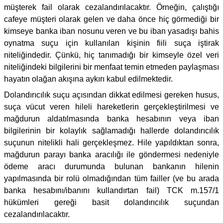
müşterek fail olarak cezalandırılacaktır. Örneğin, çalıştığı
cafeye müşteri olarak gelen ve daha önce hiç görmediği bir
kimseye banka iban nosunu veren ve bu iban yasadışı bahis
oynatma suçu için kullanılan kişinin fiili suça iştirak
niteliğindedir. Çünkü, hiç tanımadığı bir kimseyle özel veri
niteliğindeki bilgilerini bir menfaat temin etmeden paylaşması
hayatın olağan akışına aykırı kabul edilmektedir.
Dolandırıcılık suçu açısından dikkat edilmesi gereken husus,
suça vücut veren hileli hareketlerin gerçekleştirilmesi ve
mağdurun aldatılmasında banka hesabının veya iban
bilgilerinin bir kolaylık sağlamadığı hallerde dolandırıcılık
suçunun nitelikli hali gerçekleşmez. Hile yapıldıktan sonra,
mağdurun parayı banka aracılığı ile göndermesi nedeniyle
ödeme aracı durumunda bulunan bankanın hilenin
yapılmasında bir rolü olmadığından tüm failler (ve bu arada
banka hesabını/ibanını kullandırtan fail) TCK m.157/1
hükümleri gereği basit dolandırıcılık suçundan
cezalandırılacaktır.