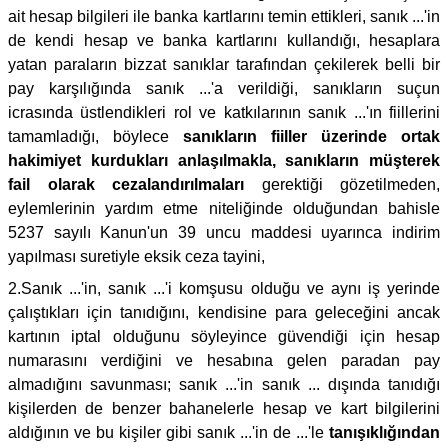
ait hesap bilgileri ile banka kartlarını temin ettikleri, sanık ...'in
de kendi hesap ve banka kartlarını kullandığı, hesaplara
yatan paraların bizzat sanıklar tarafından çekilerek belli bir
pay karşılığında sanık ...'a verildiği, sanıkların suçun
icrasında üstlendikleri rol ve katkılarının sanık ...'ın fiillerini
tamamladığı, böylece
sanıkların fiiller üzerinde ortak
hakimiyet kurdukları anlaşılmakla, sanıkların müşterek
fail olarak cezalandırılmaları
gerektiği gözetilmeden,
eylemlerinin yardım etme niteliğinde olduğundan bahisle
5237 sayılı Kanun'un 39 uncu maddesi uyarınca indirim
yapılması suretiyle eksik ceza tayini,
2.Sanık ...'in, sanık ...'i komşusu olduğu ve aynı iş yerinde
çalıştıkları için tanıdığını, kendisine para geleceğini ancak
kartının iptal olduğunu söyleyince güvendiği için hesap
numarasını verdiğini ve hesabına gelen paradan pay
almadığını savunması; sanık ...'in sanık ... dışında tanıdığı
kişilerden de benzer bahanelerle hesap ve kart bilgilerini
aldığının ve bu kişiler gibi sanık ...'in de ...'le
tanışıklığından