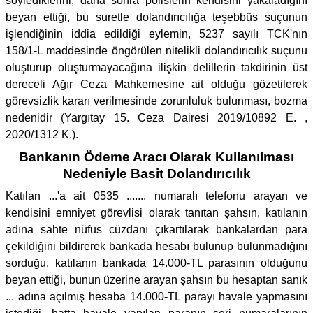
söylediklerini, daha sonra polislerin kendisini yakaladığını
beyan ettiği, bu suretle dolandırıcılığa teşebbüs suçunun
işlendiğinin iddia edildiği eylemin, 5237 sayılı TCK'nın
158/1-L maddesinde öngörülen nitelikli dolandırıcılık suçunu
oluşturup oluşturmayacağına ilişkin delillerin takdirinin üst
dereceli Ağır Ceza Mahkemesine ait olduğu gözetilerek
görevsizlik kararı verilmesinde zorunluluk bulunması, bozma
nedenidir (Yargıtay 15. Ceza Dairesi 2019/10892 E. ,
2020/1312 K.).
Bankanın Ödeme Aracı Olarak Kullanılması
Nedeniyle Basit Dolandırıcılık
Katılan ...'a ait 0535 ....... numaralı telefonu arayan ve
kendisini emniyet görevlisi olarak tanıtan şahsın, katılanın
adına sahte nüfus cüzdanı çıkartılarak bankalardan para
çekildiğini bildirerek bankada hesabı bulunup bulunmadığını
sorduğu, katılanın bankada 14.000-TL parasının olduğunu
beyan ettiği, bunun üzerine arayan şahsın bu hesaptan sanık
... adına açılmış hesaba 14.000-TL parayı havale yapmasını