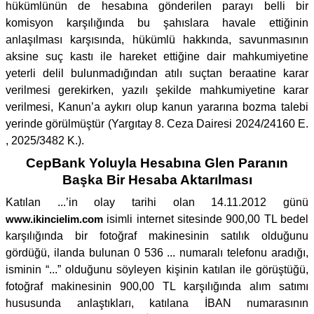
hükümlünün de hesabına gönderilen parayı belli bir
komisyon karşılığında bu şahıslara havale ettiğinin
anlaşılması karşısında, hükümlü hakkında, savunmasının
aksine suç kastı ile hareket ettiğine dair mahkumiyetine
yeterli delil bulunmadığından atılı suçtan beraatine karar
verilmesi gerekirken, yazılı şekilde mahkumiyetine karar
verilmesi, Kanun’a aykırı olup kanun yararına bozma talebi
yerinde görülmüştür (Yargıtay 8. Ceza Dairesi 2024/24160 E.
, 2025/3482 K.).
CepBank Yoluyla Hesabına Glen Paranın
Başka Bir Hesaba Aktarılması
Katılan ...’in olay tarihi olan 14.11.2012 günü
www.ikincielim.com
isimli internet sitesinde 900,00 TL bedel
karşılığında bir fotoğraf makinesinin satılık olduğunu
gördüğü, ilanda bulunan 0 536 ... numaralı telefonu aradığı,
isminin “...” olduğunu söyleyen kişinin katılan ile görüştüğü,
fotoğraf makinesinin 900,00 TL karşılığında alım satımı
hususunda anlaştıkları, katılana İBAN numarasının