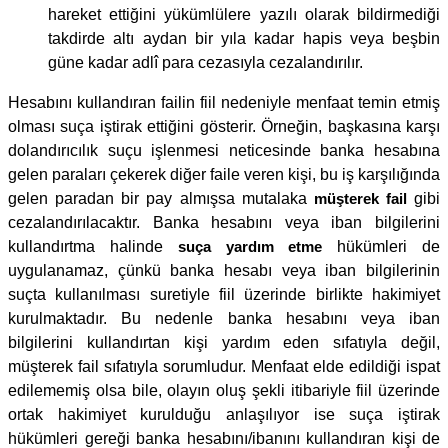
hareket ettiğini yükümlülere yazılı olarak bildirmediği
takdirde altı aydan bir yıla kadar hapis veya beşbin
güne kadar adlî para cezasıyla cezalandırılır.
Hesabını kullandıran failin fiil nedeniyle menfaat temin etmiş
olması suça iştirak ettiğini gösterir. Örneğin, başkasına karşı
dolandırıcılık suçu işlenmesi neticesinde banka hesabına
gelen paraları çekerek diğer faile veren kişi, bu iş karşılığında
gelen paradan bir pay almışsa mutalaka
müşterek fail
gibi
cezalandırılacaktır. Banka hesabını veya iban bilgilerini
kullandırtma halinde
suça yardım etme
hükümleri de
uygulanamaz, çünkü banka hesabı veya iban bilgilerinin
suçta kullanılması suretiyle fiil üzerinde birlikte hakimiyet
kurulmaktadır. Bu nedenle banka hesabını veya iban
bilgilerini kullandırtan kişi yardım eden sıfatıyla değil,
müşterek fail sıfatıyla sorumludur. Menfaat elde edildiği ispat
edilememiş olsa bile, olayın oluş şekli itibariyle fiil üzerinde
ortak hakimiyet kurulduğu anlaşılıyor ise suça iştirak
hükümleri gereği banka hesabını/ibanını kullandıran kişi de