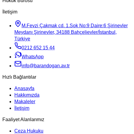
Hukuk Bürosu
İletişim
M.Fevzi Çakmak cd. 1.Sok No:9 Daire:6 Şirinevler
Meydanı Şirinevler, 34188 Bahçelievler/İstanbul,
Türkiye
0212 652 15 44
WhatsApp
info@barandogan.av.tr
Hızlı Bağlantılar
Anasayfa
Hakkımızda
Makaleler
İletişim
Faaliyet Alanlarımız
Ceza Hukuku