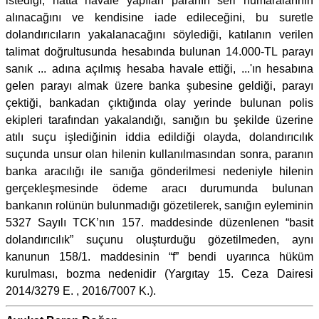
istediği, hatta havale yapılan paranın seri numaralarının
alınacağını ve kendisine iade edileceğini, bu suretle
dolandırıcıların yakalanacağını söylediği, katılanın verilen
talimat doğrultusunda hesabında bulunan 14.000-TL parayı
sanık ... adına açılmış hesaba havale ettiği, ...'ın hesabına
gelen parayı almak üzere banka şubesine geldiği, parayı
çektiği, bankadan çıktığında olay yerinde bulunan polis
ekipleri tarafından yakalandığı, sanığın bu şekilde üzerine
atılı suçu işlediğinin iddia edildiği olayda, dolandırıcılık
suçunda unsur olan hilenin kullanılmasından sonra, paranın
banka aracılığı ile sanığa gönderilmesi nedeniyle hilenin
gerçekleşmesinde ödeme aracı durumunda bulunan
bankanın rolünün bulunmadığı gözetilerek, sanığın eyleminin
5327 Sayılı TCK’nın 157. maddesinde düzenlenen “basit
dolandırıcılık” suçunu oluşturduğu gözetilmeden, aynı
kanunun 158/1. maddesinin “f” bendi uyarınca hüküm
kurulması, bozma nedenidir (Yargıtay 15. Ceza Dairesi
2014/3279 E. , 2016/7007 K.).