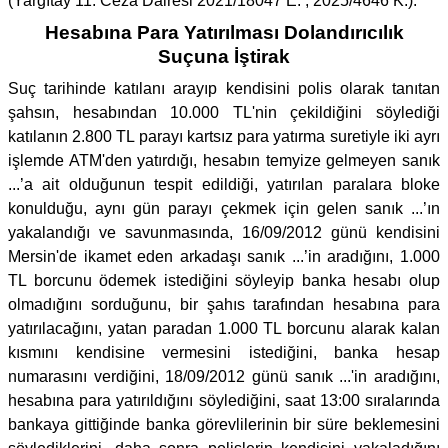
(Yargıtay 11. Ceza Dairesi 2021/18047 E. , 2025/4646 K.).
Hesabına Para Yatırılması Dolandırıcılık
Suçuna İştirak
Suç tarihinde katılanı arayıp kendisini polis olarak tanıtan
şahsın, hesabından 10.000 TL'nin çekildiğini söylediği
katılanın 2.800 TL parayı kartsız para yatırma suretiyle iki ayrı
işlemde ATM'den yatırdığı, hesabın temyize gelmeyen sanık
...’a ait olduğunun tespit edildiği, yatırılan paralara bloke
konulduğu, aynı gün parayı çekmek için gelen sanık ...’ın
yakalandığı ve savunmasında, 16/09/2012 günü kendisini
Mersin'de ikamet eden arkadaşı sanık ...’in aradığını, 1.000
TL borcunu ödemek istediğini söyleyip banka hesabı olup
olmadığını sorduğunu, bir şahıs tarafından hesabına para
yatırılacağını, yatan paradan 1.000 TL borcunu alarak kalan
kısmını kendisine vermesini istediğini, banka hesap
numarasını verdiğini, 18/09/2012 günü sanık ...'in aradığını,
hesabına para yatırıldığını söylediğini, saat 13:00 sıralarında
bankaya gittiğinde banka görevlilerinin bir süre beklemesini