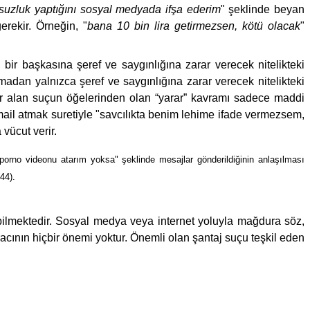
suzluk yaptığını sosyal medyada ifşa ederim
" şeklinde beyan
erekir. Örneğin, "
bana 10 bin lira getirmezsen, kötü olacak
"
ir başkasına şeref ve saygınlığına zarar verecek nitelikteki
madan yalnızca şeref ve saygınlığına zarar verecek nitelikteki
 yer alan suçun öğelerinden olan “yarar” kavramı sadece maddi
mail atmak suretiyle "savcılıkta benim lehime ifade vermezsem,
vücut verir.
"porno videonu atarım yoksa" şeklinde mesajlar gönderildiğinin anlaşılması
44).
ebilmektedir. Sosyal medya veya internet yoluyla mağdura söz,
racının hiçbir önemi yoktur. Önemli olan şantaj suçu teşkil eden