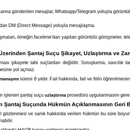
rına gönderilen mesajlar, Whatsapp/Telegram yoluyla görüntül
ından DM (Direct Message) yoluyla mesajlaşma.
nuşmaları, örneğin facetime'dan yapılan görüntülü görüşmeler, te
 Üzerinden Şantaj Suçu Şikayet, Uzlaştırma ve Z
ası şikayete tabi suçlardan değildir. Soruşturma, savcılık ta
esine yol açmaz.
amanaşımı
süresi 8 yıldır. Fail hakkında, fail ve fiilin öğrenilmes
en işlenen şantaj suçu
uzlaştırma
prosedürü uygulanmasını gerekt
en Şantaj Suçunda Hükmün Açıklanmasının Geri B
yıl gözlenmesi ve sanık hakkında verilen hükmün bu süre boyu
abilir.
 hakkında HAGB kararı verilmesi mümkündür.