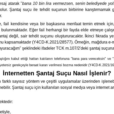
saj atarak "
bana 10 bin lira vermezsen, senin belediyede yol
ur. Şantaj suçu ile tehdit suçunun birbirine karıştırmamak g
r.
ail kendisine veya bir başkasına menfaat temin etmek için, b
 bulunmaktadır. Eğer fail herhangi bir fayda elde etmeye çalış
taj değil, sair tehdit suçunu oluştururacaktır. İkinci fıkrada
 durumu kapsamaktadır (Y4CD-K.2021/28577). Örneğin, mağdura e-
duyuracağım" şeklindeki ifadeler TCK m.107/2'deki şantaj suçuna 
aştığını kabul ettiği hattan katılanın telefonuna "bana para vereceksin" ve 
 yetersiz gerekçeyle beraat kararı verilmesi bozma nedenidir (Y4CD-K.2021/16
İnternetten Şantaj Suçu Nasıl İşlenir?
 farklı sayısız yöntem ve çeşitli uygulamalar üzerinden işlen
enebilir. Şantaj suçu için kullanılan sosyal medya veya internet a
ektedir:
tiyle,