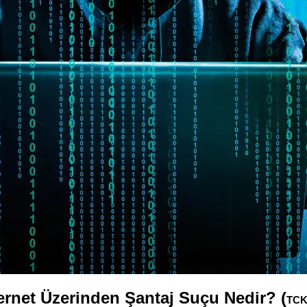
ernet Üzerinden Şantaj Suçu Nedir? (
TCK