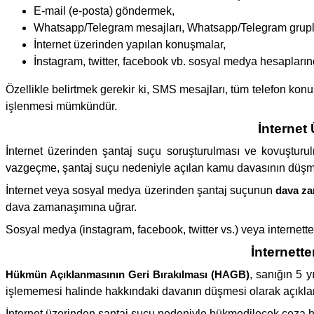
E-mail (e-posta) göndermek,
Whatsapp/Telegram mesajları, Whatsapp/Telegram grupla
İnternet üzerinden yapılan konuşmalar,
İnstagram, twitter, facebook vb. sosyal medya hesaplar
Özellikle belirtmek gerekir ki, SMS mesajları, tüm telefon ko
işlenmesi mümkündür.
İnternet
İnternet üzerinden şantaj suçu soruşturulması ve kovuşturulm
vazgeçme, şantaj suçu nedeniyle açılan kamu davasının düşm
İnternet veya sosyal medya üzerinden şantaj suçunun
dava z
dava zamanaşımına uğrar.
Sosyal medya (instagram, facebook, twitter vs.) veya internett
İnternett
Hükmün Açıklanmasının Geri Bırakılması (HAGB)
, sanığın 5 
işlememesi halinde hakkındaki davanın düşmesi olarak açıklan
İnternet üzerinden şantaj suçu nedeniyle hükmedilecek ceza