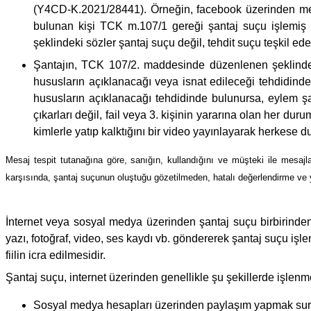
(Y4CD-K.2021/28441). Örneğin, facebook üzerinden me
bulunan kişi TCK m.107/1 gereği şantaj suçu işlemiş ol
şeklindeki sözler şantaj suçu değil, tehdit suçu teşkil ede
Şantajın, TCK 107/2. maddesinde düzenlenen şeklinde, f
hususların açıklanacağı veya isnat edileceği tehdidinde
hususların açıklanacağı tehdidinde bulunursa, eylem şan
çıkarları değil, fail veya 3. kişinin yararına olan her
kimlerle yatıp kalktığını bir video yayınlayarak herkese 
Mesaj tespit tutanağına göre, sanığın, kullandığını ve müşteki ile mesajl
karşısında, şantaj suçunun oluştuğu gözetilmeden, hatalı değerlendirme ve
İnternet veya sosyal medya üzerinden şantaj suçu birbirinden
yazı, fotoğraf, video, ses kaydı vb. göndererek şantaj suçu işl
fiilin icra edilmesidir.
Şantaj suçu, internet üzerinden genellikle şu şekillerde işlenm
Sosyal medya hesapları üzerinden paylaşım yapmak sure