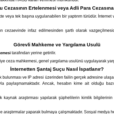
u Cezasının Ertelenmesi veya Adli Para Cezasına
rlikte veya tek başına uygulanabilen bir yaptırım türüdür. İnte
n cezaevinde infaz edilmesinden şartlı olarak vazgeçilmesi
Görevli Mahkeme ve Yargılama Usulü
kemesi
tarafından yerine getirilir.
iye ceza mahkemesi, genel yargılama usulünü uygulayarak yarg
İnternetten Şantaj Suçu Nasıl İspatlanır?
k bulunması ve IP adresi üzerinden failin gerçek adresine ulaşab
rıyla paylaşmamaktadır. Ancak, hesabın kime ait olduğu bazı v
ık kaynak araştırması yapılarak şüphelilerin kimlik bilgilerinin
nde araştırmalar yaparak bulmaya çalışmaktadır. Sosyal medya hes