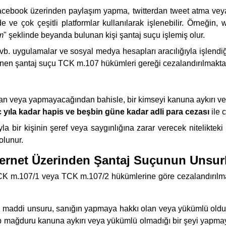
facebook üzerinden paylaşım yapma, twitterdan tweet atma ve
de ve çok çeşitli platformlar kullanılarak işlenebilir. Örneğin
m
" şeklinde beyanda bulunan kişi şantaj suçu işlemiş olur.
 vb. uygulamalar ve sosyal medya hesapları aracılığıyla işlendi
şlenen şantaj suçu TCK m.107 hükümleri gereği cezalandırılmakta
dan veya yapmayacağından bahisle, bir kimseyi kanuna aykırı
ç yıla kadar hapis ve beşbin güne kadar adli para cezası
ile c
bir kişinin şeref veya saygınlığına zarar verecek nitelikteki
olunur.
ternet Üzerinden Şantaj Suçunun Unsurl
CK m.107/1 veya TCK m.107/2 hükümlerine göre cezalandırılmakt
 maddi unsuru, sanığın yapmaya hakkı olan veya yükümlü old
nıp mağduru kanuna aykırı veya yükümlü olmadığı bir şeyi yap