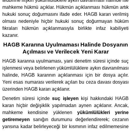
tedbirine ilişkin yükümlülüklere aykırı davranması hâlinde ise
mahkeme hükmü açıklar. Hükmün açıklanması hükmün artık
hukuki sonuç doğurmasını ifade eder. HAGB kararı verilmiş
olması nedeniyle hiçbir hukuki sonuç doğurmayan hüküm
fıkraları hükmün açıklanmasıyla birlikte infaz kabiliyeti
kazanır.
HAGB Kararına Uyulmaması Halinde Dosyanın
Açılması ve Verilecek Yeni Karar
HAGB kararına uyulmaması, yani denetim süresi içinde suç
işlenmesi veya belirlenen yükümlülüklere aykırı davranılması
halinde, HAGB kararının açıklanması için bir dosya açılır.
Yeni esas numarası verilerek açılan bu ceza davası dosyası
üzerinden HAGB kararı açıklanır.
Denetim süresi içinde
suç işleyen
kişi hakkındaki HAGB
kararı hiçbir değişiklik yapılmadan aynen açıklanır. Ancak,
mahkeme kendisine yüklenen
yükümlülükleri yerine
getiremeyen
sanığın durumunu değerlendirerek; cezanın
yarısına kadar belirleyeceği bir kısmının infaz edilmemesine