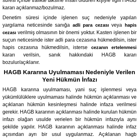
süresi içinde trafikte taksirle insan öldüren kişiyle ilgili HAGB
kararı açıklanmaz/bozulmaz.
Denetim süresi içinde işlenen suç nedeniyle yapılan
yargılama neticesinde sanığa
adli para cezası
veya
hapis
cezası
verilmiş olmasının bir önemi yoktur. Kasten işlenen bir
suçun neticesinde ister adli para cezasına hükmedilsin, ister
hapis cezasına hükmedilsin, isterse
cezanın ertelenmesi
kararı verilsin, sanık hakkındaki HAGB kararı
bozulur/açıklanır.
HAGB Kararına Uyulmaması Nedeniyle Verilen
Yeni Hükmün İnfazı
HAGB kararına uyulmaması, yani suç işlenmesi veya
yükümlülüklere uyulmaması halinde hükmün açıklanması ve
açıklanan hükmün kesinleşmesi halinde infaza verilmesi
gerekir. HAGB kararının açıklanması halinde kurulan hükmün
infazı olağan usulde verielen bir hükmün infazıyla aynı
şekilde yapılır. HAGB kararının açıklanması halinde infaz
açısından ayrı bir usul uygulanmaz. Açıklanan hagb