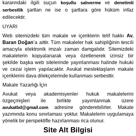
kararındaki ilgili suçun
koşullu salıverme
ve
denetimli
serbestlik
şartları ne ise o şartlara göre hüküm infaz
edilecektir.
UYARI
Web sitemizdeki tüm makale ve içeriklerin telif hakkı
Av.
Baran Doğan
’a aittir. Tüm makaleler hak sahipliğinin tescili
amacıyla elektronik imzalı zaman damgalıdır. Sitemizdeki
makalelerin kopyalanarak veya özetlenerek izinsiz bir
şekilde başka web sitelerinde yayınlanması halinde hukuki
ve cezai işlem yapılacaktır. Avukat meslektaşların makale
içeriklerini dava dilekçelerinde kullanması serbesttir.
Makale Yazarlığı İçin
Avukat veya akademisyenler hukuk makalelerini
özgeçmişleri ile birlikte yayımlanmak üzere
avukatbd@gmail.com
adresine gönderebilirler. Makale
yazımında konu sınırlaması yoktur. Makalelerin uygulamaya
yönelik bir perspektifle hazırlanması rica olunur.
Site Alt Bilgisi