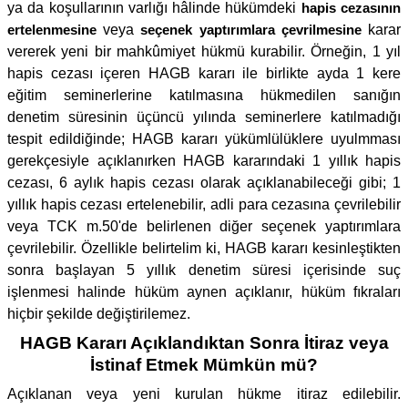
ya da koşullarının varlığı hâlinde hükümdeki
hapis cezasının
ertelenmesine
veya
seçenek yaptırımlara çevrilmesine
karar
vererek yeni bir mahkûmiyet hükmü kurabilir. Örneğin, 1 yıl
hapis cezası içeren HAGB kararı ile birlikte ayda 1 kere
eğitim seminerlerine katılmasına hükmedilen sanığın
denetim süresinin üçüncü yılında seminerlere katılmadığı
tespit edildiğinde; HAGB kararı yükümlülüklere uyulmması
gerekçesiyle açıklanırken HAGB kararındaki 1 yıllık hapis
cezası, 6 aylık hapis cezası olarak açıklanabileceği gibi; 1
yıllık hapis cezası ertelenebilir, adli para cezasına çevrilebilir
veya TCK m.50'de belirlenen diğer seçenek yaptırımlara
çevrilebilir. Özellikle belirtelim ki, HAGB kararı kesinleştikten
sonra başlayan 5 yıllık denetim süresi içerisinde suç
işlenmesi halinde hüküm aynen açıklanır, hüküm fıkraları
hiçbir şekilde değiştirilemez.
HAGB Kararı Açıklandıktan Sonra İtiraz veya
İstinaf Etmek Mümkün mü?
Açıklanan veya yeni kurulan hükme itiraz edilebilir.