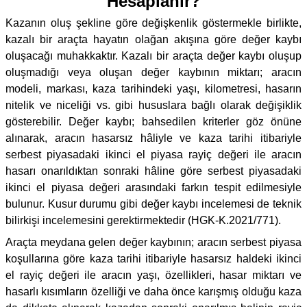
Hesaplanır?
Kazanın oluş şekline göre değişkenlik göstermekle birlikte,
kazalı bir araçta hayatın olağan akışına göre değer kaybı
oluşacağı muhakkaktır. Kazalı bir araçta değer kaybı oluşup
oluşmadığı veya oluşan değer kaybının miktarı; aracın
modeli, markası, kaza tarihindeki yaşı, kilometresi, hasarın
nitelik ve niceliği vs. gibi hususlara bağlı olarak değişiklik
gösterebilir. Değer kaybı; bahsedilen kriterler göz önüne
alınarak, aracın hasarsız hâliyle ve kaza tarihi itibariyle
serbest piyasadaki ikinci el piyasa rayiç değeri ile aracın
hasarı onarıldıktan sonraki hâline göre serbest piyasadaki
ikinci el piyasa değeri arasındaki farkın tespit edilmesiyle
bulunur. Kusur durumu gibi değer kaybı incelemesi de teknik
bilirkişi incelemesini gerektirmektedir (HGK-K.2021/771).
Araçta meydana gelen değer kaybının; aracın serbest piyasa
koşullarına göre kaza tarihi itibariyle hasarsız haldeki ikinci
el rayiç değeri ile aracın yaşı, özellikleri, hasar miktarı ve
hasarlı kısımların özelliği ve daha önce karışmış olduğu kaza