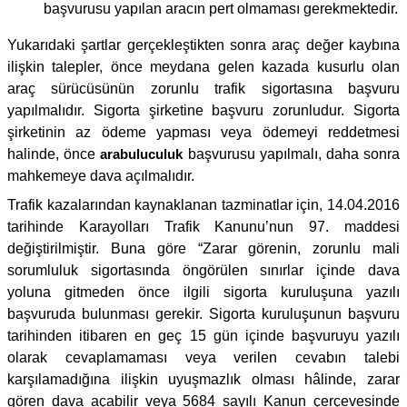
başvurusu yapılan aracın pert olmaması gerekmektedir.
Yukarıdaki şartlar gerçekleştikten sonra araç değer kaybına
ilişkin talepler, önce meydana gelen kazada kusurlu olan
araç sürücüsünün zorunlu trafik sigortasına başvuru
yapılmalıdır. Sigorta şirketine başvuru zorunludur. Sigorta
şirketinin az ödeme yapması veya ödemeyi reddetmesi
halinde, önce
arabuluculuk
başvurusu yapılmalı, daha sonra
mahkemeye dava açılmalıdır.
Trafik kazalarından kaynaklanan tazminatlar için, 14.04.2016
tarihinde Karayolları Trafik Kanunu’nun 97. maddesi
değiştirilmiştir. Buna göre “Zarar görenin, zorunlu mali
sorumluluk sigortasında öngörülen sınırlar içinde dava
yoluna gitmeden önce ilgili sigorta kuruluşuna yazılı
başvuruda bulunması gerekir. Sigorta kuruluşunun başvuru
tarihinden itibaren en geç 15 gün içinde başvuruyu yazılı
olarak cevaplamaması veya verilen cevabın talebi
karşılamadığına ilişkin uyuşmazlık olması hâlinde, zarar
gören dava açabilir veya 5684 sayılı Kanun çerçevesinde