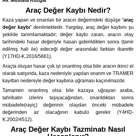
Av. Mustafa Rüzgar
Araç Değer Kaybı Nedir?
Kaza yapan ve onarılan bir aracın değerindeki düşüşe “
araç
değer kaybı
” denilmektedir. Yargıtay, araç değer kaybını şu
şekilde tanımlamaktadır; değer kaybı zararı, aracın olay
tarihindeki hasar değeriyle hasarı giderildikten sonra (tamir
edilmiş hali ile) edeceği değer arasındaki farktan ibarettir
(Y17HD-K.2016/5661).
Araçta oluşan hasar çok iyi onarılmış olsa bile aracın ikinci el
olarak satışında, kaza nedeniyle yapılan onarım ve TRAMER
kayıtları nedeniyle değer kaybına uğraması kaçınılmazdır.
Tamamen onarılmış olsa bile kazaya uğrayan araba,
tahribatın izlerini taşıyacağından, onarıldıktan sonra
mübadele(rayiç) değerinin olaydan önceki mübadele
değerinden az olacağının kabulü gerekir (Y4HD-
K.2002/4512).
Araç Değer Kaybı Tazminatı Nasıl