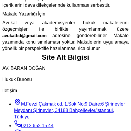
içeriklerini dava dilekçelerinde kullanması serbesttir.
Makale Yazarlığı İçin
Avukat veya akademisyenler hukuk makalelerini
özgeçmişleri ile birlikte yayımlanmak üzere
avukatbd@gmail.com
adresine gönderebilirler. Makale
yazımında konu sınırlaması yoktur. Makalelerin uygulamaya
yönelik bir perspektifle hazırlanması rica olunur.
Site Alt Bilgisi
AV. BARAN DOĞAN
Hukuk Bürosu
İletişim
M.Fevzi Çakmak cd. 1.Sok No:9 Daire:6 Şirinevler
Meydanı Şirinevler, 34188 Bahçelievler/İstanbul,
Türkiye
0212 652 15 44