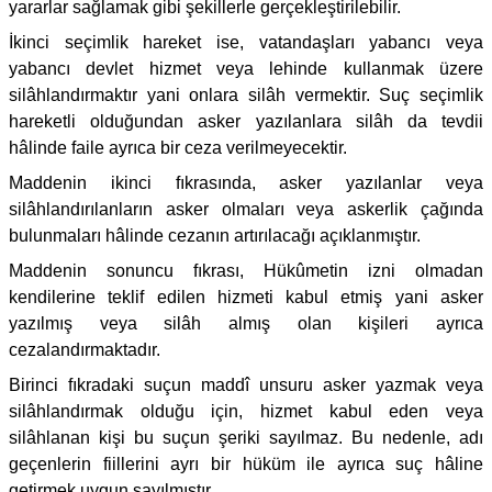
yararlar sağlamak gibi şekillerle gerçekleştirilebilir.
İkinci seçimlik hareket ise, vatandaşları yabancı veya
yabancı devlet hizmet veya lehinde kullanmak üzere
silâhlandırmaktır yani onlara silâh vermektir. Suç seçimlik
hareketli olduğundan asker yazılanlara silâh da tevdii
hâlinde faile ayrıca bir ceza verilmeyecektir.
Maddenin ikinci fıkrasında, asker yazılanlar veya
silâhlandırılanların asker olmaları veya askerlik çağında
bulunmaları hâlinde cezanın artırılacağı açıklanmıştır.
Maddenin sonuncu fıkrası, Hükûmetin izni olmadan
kendilerine teklif edilen hizmeti kabul etmiş yani asker
yazılmış veya silâh almış olan kişileri ayrıca
cezalandırmaktadır.
Birinci fıkradaki suçun maddî unsuru asker yazmak veya
silâhlandırmak olduğu için, hizmet kabul eden veya
silâhlanan kişi bu suçun şeriki sayılmaz. Bu nedenle, adı
geçenlerin fiillerini ayrı bir hüküm ile ayrıca suç hâline
getirmek uygun sayılmıştır.