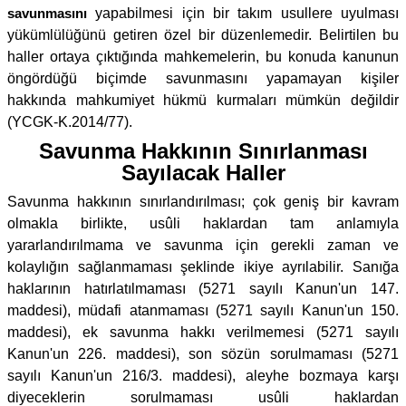
savunmasını
yapabilmesi için bir takım usullere uyulması
yükümlülüğünü getiren özel bir düzenlemedir. Belirtilen bu
haller ortaya çıktığında mahkemelerin, bu konuda kanunun
öngördüğü biçimde savunmasını yapamayan kişiler
hakkında mahkumiyet hükmü kurmaları mümkün değildir
(YCGK-K.2014/77).
Savunma Hakkının Sınırlanması
Sayılacak Haller
Savunma hakkının sınırlandırılması; çok geniş bir kavram
olmakla birlikte, usûli haklardan tam anlamıyla
yararlandırılmama ve savunma için gerekli zaman ve
kolaylığın sağlanmaması şeklinde ikiye ayrılabilir. Sanığa
haklarının hatırlatılmaması (5271 sayılı Kanun'un 147.
maddesi), müdafi atanmaması (5271 sayılı Kanun'un 150.
maddesi), ek savunma hakkı verilmemesi (5271 sayılı
Kanun'un 226. maddesi), son sözün sorulmaması (5271
sayılı Kanun'un 216/3. maddesi), aleyhe bozmaya karşı
diyeceklerin sorulmaması usûli haklardan