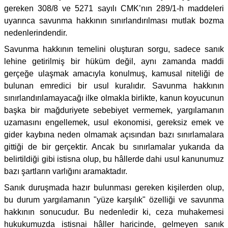
gereken 308/8 ve 5271 sayılı CMK’nın 289/1-h maddeleri
uyarınca savunma hakkının sınırlandırılması mutlak bozma
nedenlerindendir.
Savunma hakkının temelini oluşturan sorgu, sadece sanık
lehine getirilmiş bir hüküm değil, aynı zamanda maddi
gerçeğe ulaşmak amacıyla konulmuş, kamusal niteliği de
bulunan emredici bir usul kuralıdır. Savunma hakkının
sınırlandırılamayacağı ilke olmakla birlikte, kanun koyucunun
başka bir mağduriyete sebebiyet vermemek, yargılamanın
uzamasını engellemek, usul ekonomisi, gereksiz emek ve
gider kaybına neden olmamak açısından bazı sınırlamalara
gittiği de bir gerçektir. Ancak bu sınırlamalar yukarıda da
belirtildiği gibi istisna olup, bu hâllerde dahi usul kanunumuz
bazı şartların varlığını aramaktadır.
Sanık duruşmada hazır bulunması gereken kişilerden olup,
bu durum yargılamanın "yüze karşılık" özelliği ve savunma
hakkının sonucudur. Bu nedenledir ki, ceza muhakemesi
hukukumuzda istisnai hâller haricinde, gelmeyen sanık