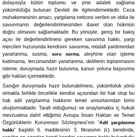
dolayısıyla bütün toplumu ve yine adaleti sağlama
yükümlülüğü bulunan Devleti de ilgilendirmektedir. Ceza
muhakemesinin amacı, yargılama neticesi verilen ve iddia ile
savunmanın değerlendirilmesinden ibaret olan hükmün
doğru olmasını sağlamaktadır. Bu yönüyle, geniş bir bakış
açısı ile değerlendirilmesi gereken savunma hakkı, yargı
mercileri huzurunda kendisini savunma, müdafi yardımından
yararlanma, susma,
soru sorma
, aleyhine olan işleme
katılmama, tercümandan yararlanma, delillerin toplanmasını
isteme, duruşmada hazır bulunma, kanun yoluna başvurma
gibi hakları içermektedir.
Sanığın duruşmada hazır bulunabilmesi, yükümlülük yönü
olmakla birlikte öncelikle kendisi açısından bir hak olup bu
hak adil yargılanma hakkının temel unsurlarından birini
oluşturmaktadır. Tarafı olduğumuz ve onaylamakla iç hukuk
mevzuatına dahil ettiğimiz Avrupa İnsan Hakları ve Temel
Özgürlüklerin Korunması Sözleşmesi'nin “
Adil yargılanma
hakkı
” başlıklı 6. maddesinin 3. fıkrasının (c) bendinde,