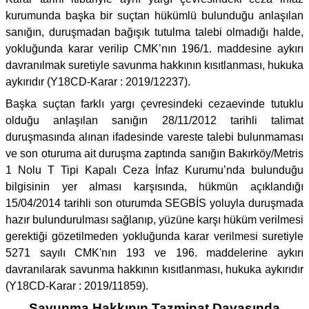
kurumunda başka bir suçtan hükümlü bulunduğu anlaşılan
sanığın, duruşmadan bağışık tutulma talebi olmadığı halde,
yokluğunda karar verilip CMK’nın 196/1. maddesine aykırı
davranılmak suretiyle savunma hakkının kısıtlanması, hukuka
aykırıdır (Y18CD-Karar : 2019/12237).
Başka suçtan farklı yargı çevresindeki cezaevinde tutuklu
olduğu anlaşılan sanığın 28/11/2012 tarihli talimat
duruşmasında alınan ifadesinde vareste talebi bulunmaması
ve son oturuma ait duruşma zaptında sanığın Bakırköy/Metris
1 Nolu T Tipi Kapalı Ceza İnfaz Kurumu’nda bulunduğu
bilgisinin yer alması karşısında, hükmün açıklandığı
15/04/2014 tarihli son oturumda SEGBİS yoluyla duruşmada
hazır bulundurulması sağlanıp, yüzüne karşı hüküm verilmesi
gerektiği gözetilmeden yokluğunda karar verilmesi suretiyle
5271 sayılı CMK'nın 193 ve 196. maddelerine aykırı
davranılarak savunma hakkının kısıtlanması, hukuka aykırıdır
(Y18CD-Karar : 2019/11859).
Savunma Hakkının Tazminat Davasında