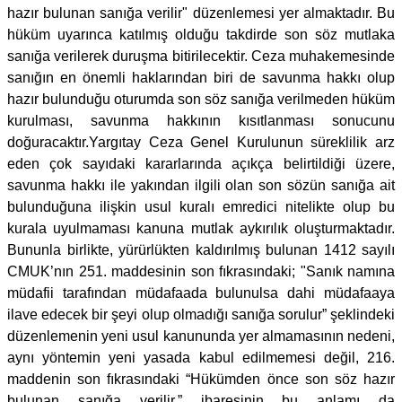
hazır bulunan sanığa verilir" düzenlemesi yer almaktadır. Bu
hüküm uyarınca katılmış olduğu takdirde son söz mutlaka
sanığa verilerek duruşma bitirilecektir. Ceza muhakemesinde
sanığın en önemli haklarından biri de savunma hakkı olup
hazır bulunduğu oturumda son söz sanığa verilmeden hüküm
kurulması, savunma hakkının kısıtlanması sonucunu
doğuracaktır.Yargıtay Ceza Genel Kurulunun süreklilik arz
eden çok sayıdaki kararlarında açıkça belirtildiği üzere,
savunma hakkı ile yakından ilgili olan son sözün sanığa ait
bulunduğuna ilişkin usul kuralı emredici nitelikte olup bu
kurala uyulmaması kanuna mutlak aykırılık oluşturmaktadır.
Bununla birlikte, yürürlükten kaldırılmış bulunan 1412 sayılı
CMUK’nın 251. maddesinin son fıkrasındaki; "Sanık namına
müdafii tarafından müdafaada bulunulsa dahi müdafaaya
ilave edecek bir şeyi olup olmadığı sanığa sorulur” şeklindeki
düzenlemenin yeni usul kanununda yer almamasının nedeni,
aynı yöntemin yeni yasada kabul edilmemesi değil, 216.
maddenin son fıkrasındaki “Hükümden önce son söz hazır
bulunan sanığa verilir.” ibaresinin bu anlamı da