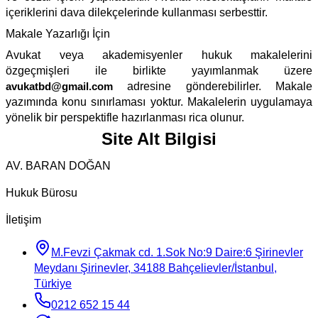
içeriklerini dava dilekçelerinde kullanması serbesttir.
Makale Yazarlığı İçin
Avukat veya akademisyenler hukuk makalelerini
özgeçmişleri ile birlikte yayımlanmak üzere
avukatbd@gmail.com
adresine gönderebilirler. Makale
yazımında konu sınırlaması yoktur. Makalelerin uygulamaya
yönelik bir perspektifle hazırlanması rica olunur.
Site Alt Bilgisi
AV. BARAN DOĞAN
Hukuk Bürosu
İletişim
M.Fevzi Çakmak cd. 1.Sok No:9 Daire:6 Şirinevler
Meydanı Şirinevler, 34188 Bahçelievler/İstanbul,
Türkiye
0212 652 15 44