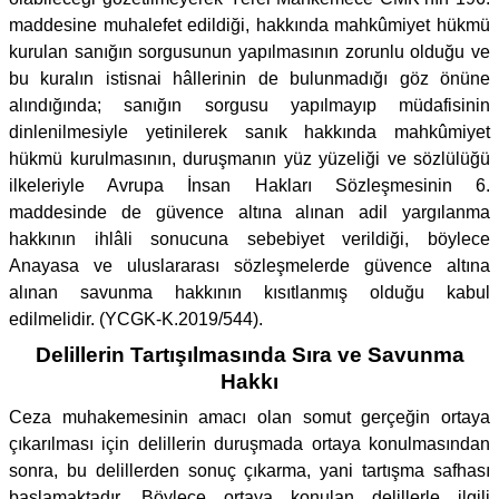
maddesine muhalefet edildiği, hakkında mahkûmiyet hükmü
kurulan sanığın sorgusunun yapılmasının zorunlu olduğu ve
bu kuralın istisnai hâllerinin de bulunmadığı göz önüne
alındığında; sanığın sorgusu yapılmayıp müdafisinin
dinlenilmesiyle yetinilerek sanık hakkında mahkûmiyet
hükmü kurulmasının, duruşmanın yüz yüzeliği ve sözlülüğü
ilkeleriyle Avrupa İnsan Hakları Sözleşmesinin 6.
maddesinde de güvence altına alınan adil yargılanma
hakkının ihlâli sonucuna sebebiyet verildiği, böylece
Anayasa ve uluslararası sözleşmelerde güvence altına
alınan savunma hakkının kısıtlanmış olduğu kabul
edilmelidir. (YCGK-K.2019/544).
Delillerin Tartışılmasında Sıra ve Savunma
Hakkı
Ceza muhakemesinin amacı olan somut gerçeğin ortaya
çıkarılması için delillerin duruşmada ortaya konulmasından
sonra, bu delillerden sonuç çıkarma, yani tartışma safhası
başlamaktadır. Böylece ortaya konulan delillerle ilgili