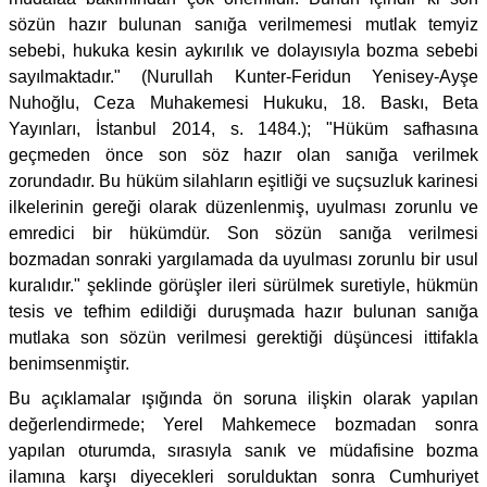
sözün hazır bulunan sanığa verilmemesi mutlak temyiz
sebebi, hukuka kesin aykırılık ve dolayısıyla bozma sebebi
sayılmaktadır." (Nurullah Kunter-Feridun Yenisey-Ayşe
Nuhoğlu, Ceza Muhakemesi Hukuku, 18. Baskı, Beta
Yayınları, İstanbul 2014, s. 1484.); "Hüküm safhasına
geçmeden önce son söz hazır olan sanığa verilmek
zorundadır. Bu hüküm silahların eşitliği ve suçsuzluk karinesi
ilkelerinin gereği olarak düzenlenmiş, uyulması zorunlu ve
emredici bir hükümdür. Son sözün sanığa verilmesi
bozmadan sonraki yargılamada da uyulması zorunlu bir usul
kuralıdır." şeklinde görüşler ileri sürülmek suretiyle, hükmün
tesis ve tefhim edildiği duruşmada hazır bulunan sanığa
mutlaka son sözün verilmesi gerektiği düşüncesi ittifakla
benimsenmiştir.
Bu açıklamalar ışığında ön soruna ilişkin olarak yapılan
değerlendirmede; Yerel Mahkemece bozmadan sonra
yapılan oturumda, sırasıyla sanık ve müdafisine bozma
ilamına karşı diyecekleri sorulduktan sonra Cumhuriyet