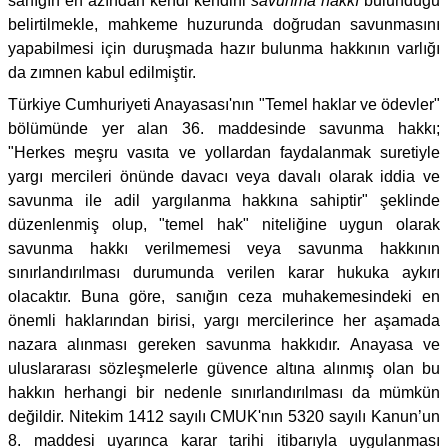
sanığın en azından kendi kendini
savunma hakkı
bulunduğu
belirtilmekle, mahkeme huzurunda doğrudan savunmasını
yapabilmesi için duruşmada hazır bulunma hakkının varlığı
da zımnen kabul edilmiştir.
Türkiye Cumhuriyeti Anayasası'nın "Temel haklar ve ödevler"
bölümünde yer alan 36. maddesinde savunma hakkı;
"Herkes meşru vasıta ve yollardan faydalanmak suretiyle
yargı mercileri önünde davacı veya davalı olarak iddia ve
savunma ile adil yargılanma hakkına sahiptir" şeklinde
düzenlenmiş olup, "temel hak" niteliğine uygun olarak
savunma hakkı verilmemesi veya savunma hakkının
sınırlandırılması durumunda verilen karar hukuka aykırı
olacaktır. Buna göre, sanığın ceza muhakemesindeki en
önemli haklarından birisi, yargı mercilerince her aşamada
nazara alınması gereken savunma hakkıdır. Anayasa ve
uluslararası sözleşmelerle güvence altına alınmış olan bu
hakkın herhangi bir nedenle sınırlandırılması da mümkün
değildir. Nitekim 1412 sayılı CMUK'nın 5320 sayılı Kanun’un
8. maddesi uyarınca karar tarihi itibarıyla uygulanması