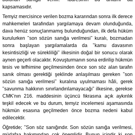
kapsamasıdır.
Temyiz mercisince verilen bozma kararından sonra ilk derece
mahkemeleri tarafından yargılamaya devam olunduğunda,
dava henüz sonuçlanmamış bulunduğundan, ilk defa hüküm
kurulurken "son sözün sanığa verilmesi" kuralı, bozmadan
sonra başlayan yargılamalarda da "kamu davasının
kesintisizliği ve sürekliliği" ilkesinin doğal bir sonucu olarak
aynen geçerli olacaktır. Kovuşturmanın sona erdirilip hükmün
tesis ve tefhimine geçilmesinden önce son söz alan tarafın
sanık olması gerektiği şeklinde anlaşılması gereken "son
sözün sanığa verilmesi" kuralına uyulmaması hâli, gerek
"savunma hakkının sınırlandırılamayacağı" ilkesine, gerekse
CMK'nın 216. maddesinin üçüncü fıkrasına açık aykırılık
teşkil edecek ve bu durum, temyiz incelemesi aşamasında
hükmün esasına geçilmeden önce bozma nedeni kabul
edilecektir.
Öğretide; "Son söz sanığındır. Son sözün sanığa verilmesi,
müdafaa bakımından çok önemlidir. Bunun içindir ki son