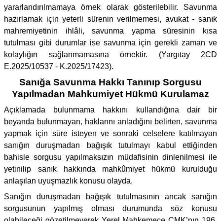
yararlandırılmamaya örnek olarak gösterilebilir. Savunma
hazırlamak için yeterli sürenin verilmemesi, avukat - sanık
mahremiyetinin ihlâli, savunma yapma süresinin kısa
tutulması gibi durumlar ise savunma için gerekli zaman ve
kolaylığın sağlanmamasına örnektir. (Yargıtay 2CD
E.2025/10537 - K.2025/17423).
Sanığa Savunma Hakkı Tanınıp Sorgusu
Yapılmadan Mahkumiyet Hükmü Kurulamaz
Açıklamada bulunmama hakkını kullandığına dair bir
beyanda bulunmayan, haklarını anladığını belirten, savunma
yapmak için süre isteyen ve sonraki celselere katılmayan
sanığın duruşmadan bağışık tutulmayı kabul ettiğinden
bahisle sorgusu yapılmaksızın müdafisinin dinlenilmesi ile
yetinilip sanık hakkında mahkûmiyet hükmü kurulduğu
anlaşılan uyuşmazlık konusu olayda,
Sanığın duruşmadan bağışık tutulmasının ancak sanığın
sorgusunun yapılmış olması durumunda söz konusu
olabileceği gözetilmeyerek Yerel Mahkemece CMK’nın 196.