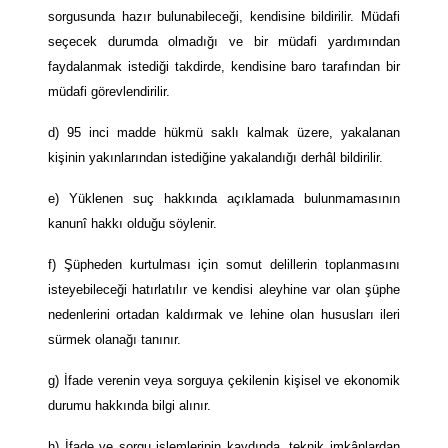
sorgusunda hazır bulunabileceği, kendisine bildirilir. Müdafi
seçecek durumda olmadığı ve bir müdafi yardımından
faydalanmak istediği takdirde, kendisine baro tarafından bir
müdafi görevlendirilir.
d) 95 inci madde hükmü saklı kalmak üzere, yakalanan
kişinin yakınlarından istediğine yakalandığı derhâl bildirilir.
e) Yüklenen suç hakkında açıklamada bulunmamasının
kanunî hakkı olduğu söylenir.
f) Şüpheden kurtulması için somut delillerin toplanmasını
isteyebileceği hatırlatılır ve kendisi aleyhine var olan şüphe
nedenlerini ortadan kaldırmak ve lehine olan hususları ileri
sürmek olanağı tanınır.
g) İfade verenin veya sorguya çekilenin kişisel ve ekonomik
durumu hakkında bilgi alınır.
h) İfade ve sorgu işlemlerinin kaydında, teknik imkânlardan