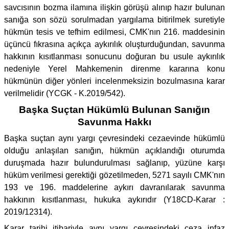
savcısının bozma ilamına ilişkin görüşü alınıp hazır bulunan
sanığa son sözü sorulmadan yargılama bitirilmek suretiyle
hükmün tesis ve tefhim edilmesi, CMK'nın 216. maddesinin
üçüncü fıkrasına açıkça aykırılık oluşturduğundan, savunma
hakkının kısıtlanması sonucunu doğuran bu usule aykırılık
nedeniyle Yerel Mahkemenin direnme kararına konu
hükmünün diğer yönleri incelenmeksizin bozulmasına karar
verilmelidir (YCGK - K.2019/542).
Başka Suçtan Hükümlü Bulunan Sanığın
Savunma Hakkı
Başka suçtan aynı yargı çevresindeki cezaevinde hükümlü
olduğu anlaşılan sanığın, hükmün açıklandığı oturumda
duruşmada hazır bulundurulması sağlanıp, yüzüne karşı
hüküm verilmesi gerektiği gözetilmeden, 5271 sayılı CMK'nın
193 ve 196. maddelerine aykırı davranılarak savunma
hakkının kısıtlanması, hukuka aykırıdır (Y18CD-Karar :
2019/12314).
Karar tarihi itibariyle aynı yargı çevresindeki ceza infaz