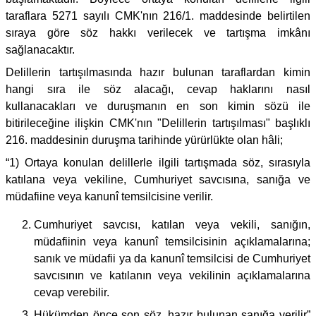
taraflara 5271 sayılı CMK'nın 216/1. maddesinde belirtilen
sıraya göre söz hakkı verilecek ve tartışma imkânı
sağlanacaktır.
Delillerin tartışılmasında hazır bulunan taraflardan kimin
hangi sıra ile söz alacağı, cevap haklarını nasıl
kullanacakları ve duruşmanın en son kimin sözü ile
bitirileceğine ilişkin CMK'nın "Delillerin tartışılması" başlıklı
216. maddesinin duruşma tarihinde yürürlükte olan hâli;
“1) Ortaya konulan delillerle ilgili tartışmada söz, sırasıyla
katılana veya vekiline, Cumhuriyet savcısına, sanığa ve
müdafiine veya kanunî temsilcisine verilir.
Cumhuriyet savcısı, katılan veya vekili, sanığın,
müdafiinin veya kanunî temsilcisinin açıklamalarına;
sanık ve müdafii ya da kanunî temsilcisi de Cumhuriyet
savcısının ve katılanın veya vekilinin açıklamalarına
cevap verebilir.
Hükümden önce son söz, hazır bulunan sanığa verilir”