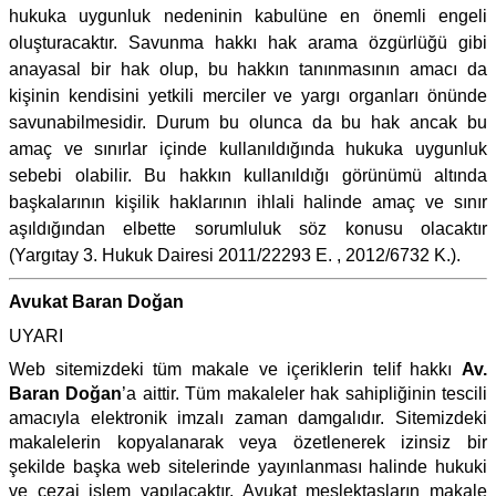
hukuka uygunluk nedeninin kabulüne en önemli engeli
oluşturacaktır. Savunma hakkı hak arama özgürlüğü gibi
anayasal bir hak olup, bu hakkın tanınmasının amacı da
kişinin kendisini yetkili merciler ve yargı organları önünde
savunabilmesidir. Durum bu olunca da bu hak ancak bu
amaç ve sınırlar içinde kullanıldığında hukuka uygunluk
sebebi olabilir. Bu hakkın kullanıldığı görünümü altında
başkalarının kişilik haklarının ihlali halinde amaç ve sınır
aşıldığından elbette sorumluluk söz konusu olacaktır
(Yargıtay 3. Hukuk Dairesi 2011/22293 E. , 2012/6732 K.).
Avukat Baran Doğan
UYARI
Web sitemizdeki tüm makale ve içeriklerin telif hakkı
Av.
Baran Doğan
’a aittir. Tüm makaleler hak sahipliğinin tescili
amacıyla elektronik imzalı zaman damgalıdır. Sitemizdeki
makalelerin kopyalanarak veya özetlenerek izinsiz bir
şekilde başka web sitelerinde yayınlanması halinde hukuki
ve cezai işlem yapılacaktır. Avukat meslektaşların makale