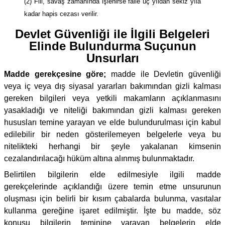
(2) Fiil, savaş zamanında işlenirse faile üç yıldan sekiz yıla
kadar hapis cezası verilir.
Devlet Güvenliği ile İlgili Belgeleri
Elinde Bulundurma Suçunun
Unsurları
Madde gerekçesine göre;
madde ile Devletin güvenliği
veya iç veya dış siyasal yararları bakımından gizli kalması
gereken bilgileri veya yetkili makamların açıklanmasını
yasakladığı ve niteliği bakımından gizli kalması gereken
hususları temine yarayan ve elde bulundurulması için kabul
edilebilir bir neden gösterilemeyen belgelerle veya bu
nitelikteki herhangi bir şeyle yakalanan kimsenin
cezalandırılacağı hüküm altına alınmış bulunmaktadır.
Belirtilen bilgilerin elde edilmesiyle ilgili madde
gerekçelerinde açıklandığı üzere temin etme unsurunun
oluşması için belirli bir kısım çabalarda bulunma, vasıtalar
kullanma gereğine işaret edilmiştir. İşte bu madde, söz
konusu bilgilerin teminine yarayan belgelerin elde