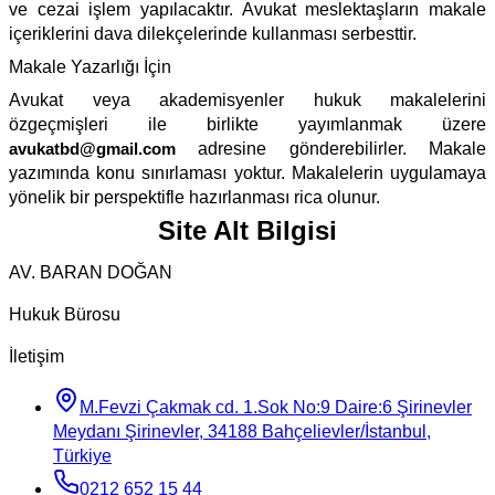
ve cezai işlem yapılacaktır. Avukat meslektaşların makale
içeriklerini dava dilekçelerinde kullanması serbesttir.
Makale Yazarlığı İçin
Avukat veya akademisyenler hukuk makalelerini
özgeçmişleri ile birlikte yayımlanmak üzere
avukatbd@gmail.com
adresine gönderebilirler. Makale
yazımında konu sınırlaması yoktur. Makalelerin uygulamaya
yönelik bir perspektifle hazırlanması rica olunur.
Site Alt Bilgisi
AV. BARAN DOĞAN
Hukuk Bürosu
İletişim
M.Fevzi Çakmak cd. 1.Sok No:9 Daire:6 Şirinevler
Meydanı Şirinevler, 34188 Bahçelievler/İstanbul,
Türkiye
0212 652 15 44