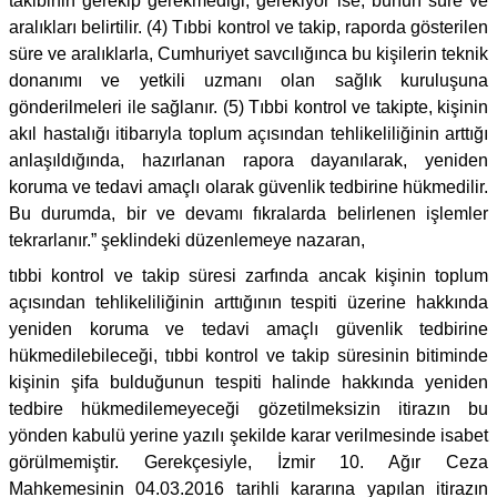
takibinin gerekip gerekmediği, gerekiyor ise, bunun süre ve
aralıkları belirtilir. (4) Tıbbi kontrol ve takip, raporda gösterilen
süre ve aralıklarla, Cumhuriyet savcılığınca bu kişilerin teknik
donanımı ve yetkili uzmanı olan sağlık kuruluşuna
gönderilmeleri ile sağlanır. (5) Tıbbi kontrol ve takipte, kişinin
akıl hastalığı itibarıyla toplum açısından tehlikeliliğinin arttığı
anlaşıldığında, hazırlanan rapora dayanılarak, yeniden
koruma ve tedavi amaçlı olarak güvenlik tedbirine hükmedilir.
Bu durumda, bir ve devamı fıkralarda belirlenen işlemler
tekrarlanır.” şeklindeki düzenlemeye nazaran,
tıbbi kontrol ve takip süresi zarfında ancak kişinin toplum
açısından tehlikeliliğinin arttığının tespiti üzerine hakkında
yeniden koruma ve tedavi amaçlı güvenlik tedbirine
hükmedilebileceği, tıbbi kontrol ve takip süresinin bitiminde
kişinin şifa bulduğunun tespiti halinde hakkında yeniden
tedbire hükmedilemeyeceği gözetilmeksizin itirazın bu
yönden kabulü yerine yazılı şekilde karar verilmesinde isabet
görülmemiştir. Gerekçesiyle, İzmir 10. Ağır Ceza
Mahkemesinin 04.03.2016 tarihli kararına yapılan itirazın