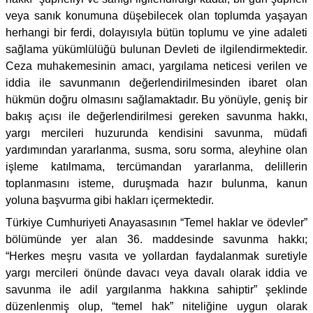
veya sanık konumuna düşebilecek olan toplumda yaşayan
herhangi bir ferdi, dolayısıyla bütün toplumu ve yine adaleti
sağlama yükümlülüğü bulunan Devleti de ilgilendirmektedir.
Ceza muhakemesinin amacı, yargılama neticesi verilen ve
iddia ile savunmanın değerlendirilmesinden ibaret olan
hükmün doğru olmasını sağlamaktadır. Bu yönüyle, geniş bir
bakış açısı ile değerlendirilmesi gereken savunma hakkı,
yargı mercileri huzurunda kendisini savunma, müdafi
yardımından yararlanma, susma, soru sorma, aleyhine olan
işleme katılmama, tercümandan yararlanma, delillerin
toplanmasını isteme, duruşmada hazır bulunma, kanun
yoluna başvurma gibi hakları içermektedir.
Türkiye Cumhuriyeti Anayasasının “Temel haklar ve ödevler”
bölümünde yer alan 36. maddesinde savunma hakkı;
“Herkes meşru vasıta ve yollardan faydalanmak suretiyle
yargı mercileri önünde davacı veya davalı olarak iddia ve
savunma ile adil yargılanma hakkına sahiptir” şeklinde
düzenlenmiş olup, “temel hak” niteliğine uygun olarak