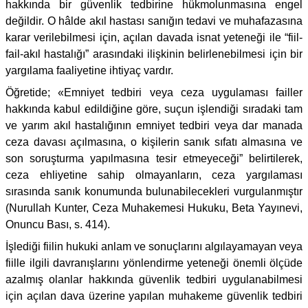
hakkında bir güvenlik tedbirine hükmolunmasına engel
değildir. O hâlde akıl hastası sanığın tedavi ve muhafazasına
karar verilebilmesi için, açılan davada isnat yeteneği ile “fiil-
fail-akıl hastalığı” arasındaki ilişkinin belirlenebilmesi için bir
yargılama faaliyetine ihtiyaç vardır.
Öğretide; «Emniyet tedbiri veya ceza uygulaması failler
hakkında kabul edildiğine göre, suçun işlendiği sıradaki tam
ve yarım akıl hastalığının emniyet tedbiri veya dar manada
ceza davası açılmasına, o kişilerin sanık sıfatı almasına ve
son soruşturma yapılmasına tesir etmeyeceği” belirtilerek,
ceza ehliyetine sahip olmayanların, ceza yargılaması
sırasında sanık konumunda bulunabilecekleri vurgulanmıştır
(Nurullah Kunter, Ceza Muhakemesi Hukuku, Beta Yayınevi,
Onuncu Bası, s. 414).
İşlediği fiilin hukuki anlam ve sonuçlarını algılayamayan veya
fiille ilgili davranışlarını yönlendirme yeteneği önemli ölçüde
azalmış olanlar hakkında güvenlik tedbiri uygulanabilmesi
için açılan dava üzerine yapılan muhakeme güvenlik tedbiri