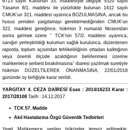
6723 sayılı Kanunun 33. maddesiyle değişik 5320 sayılı
Yasanın 8/1. maddesi ile yürürlükte bulunan 1412 sayılı
CMUK'un 321. maddesi uyarınca BOZULMASINA, ancak bu
husus yeniden yargılamayı gerektirmediğinden CMUK'un
322. maddesi gereğince, hükmün 3 numaralı fıkrasından
sonra gelmek üzere '' TCK'nin 57/2. maddesi uyarınca,
sanığın yerleştirildiği kurumun sağlık kurulunca, düzenlenen
raporda, toplum açısından tehlikeliliğinin ortadan kalktığının
veya önemli ölçüde azaldığının belirlenmesi üzerine
mahkemece serbest bırakılmasına'' ibaresi yazılmak suretiyle
hükmün DÜZELTİLEREK ONANMASINA, 22/01/2018
gününde oy birliğiyle karar verildi.
YARGITAY 4. CEZA DAİRESİ Esas : 2014/16233 Karar :
2017/28108
Tarih : 14.12.2017
TCK 57. Madde
Akıl Hastalarına Özgü Güvenlik Tedbirleri
Yerel Mahkemece verilen hükümler temyiz edilmekle,