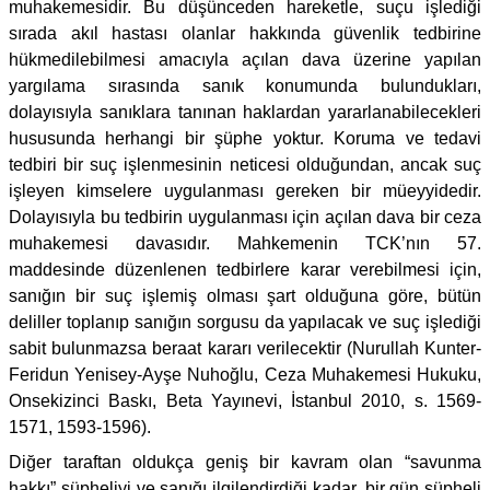
muhakemesidir. Bu düşünceden hareketle, suçu işlediği
sırada akıl hastası olanlar hakkında güvenlik tedbirine
hükmedilebilmesi amacıyla açılan dava üzerine yapılan
yargılama sırasında sanık konumunda bulundukları,
dolayısıyla sanıklara tanınan haklardan yararlanabilecekleri
hususunda herhangi bir şüphe yoktur. Koruma ve tedavi
tedbiri bir suç işlenmesinin neticesi olduğundan, ancak suç
işleyen kimselere uygulanması gereken bir müeyyidedir.
Dolayısıyla bu tedbirin uygulanması için açılan dava bir ceza
muhakemesi davasıdır. Mahkemenin TCK’nın 57.
maddesinde düzenlenen tedbirlere karar verebilmesi için,
sanığın bir suç işlemiş olması şart olduğuna göre, bütün
deliller toplanıp sanığın sorgusu da yapılacak ve suç işlediği
sabit bulunmazsa beraat kararı verilecektir (Nurullah Kunter-
Feridun Yenisey-Ayşe Nuhoğlu, Ceza Muhakemesi Hukuku,
Onsekizinci Baskı, Beta Yayınevi, İstanbul 2010, s. 1569-
1571, 1593-1596).
Diğer taraftan oldukça geniş bir kavram olan “savunma
hakkı” şüpheliyi ve sanığı ilgilendirdiği kadar, bir gün şüpheli