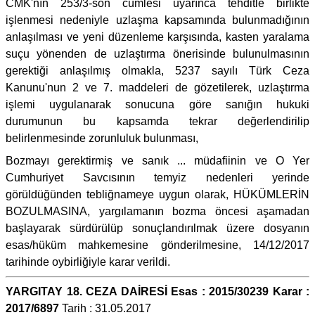
CMK'nın 253/3-son cümlesi uyarınca tehditle birlikte
işlenmesi nedeniyle uzlaşma kapsamında bulunmadığının
anlaşılması ve yeni düzenleme karşısında, kasten yaralama
suçu yönenden de uzlaştırma önerisinde bulunulmasının
gerektiği anlaşılmış olmakla, 5237 sayılı Türk Ceza
Kanunu'nun 2 ve 7. maddeleri de gözetilerek, uzlaştırma
işlemi uygulanarak sonucuna göre sanığın hukuki
durumunun bu kapsamda tekrar değerlendirilip
belirlenmesinde zorunluluk bulunması,
Bozmayı gerektirmiş ve sanık ... müdafiinin ve O Yer
Cumhuriyet Savcısının temyiz nedenleri yerinde
görüldüğünden tebliğnameye uygun olarak, HÜKÜMLERİN
BOZULMASINA, yargılamanın bozma öncesi aşamadan
başlayarak sürdürülüp sonuçlandırılmak üzere dosyanın
esas/hüküm mahkemesine gönderilmesine, 14/12/2017
tarihinde oybirliğiyle karar verildi.
YARGITAY 18. CEZA DAİRESİ Esas : 2015/30239 Karar :
2017/6897
Tarih : 31.05.2017