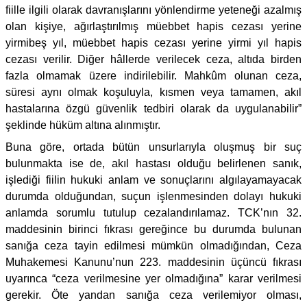
fiille ilgili olarak davranışlarını yönlendirme yeteneği azalmış
olan kişiye, ağırlaştırılmış müebbet hapis cezası yerine
yirmibeş yıl, müebbet hapis cezası yerine yirmi yıl hapis
cezası verilir. Diğer hâllerde verilecek ceza, altıda birden
fazla olmamak üzere indirilebilir. Mahkûm olunan ceza,
süresi aynı olmak koşuluyla, kısmen veya tamamen, akıl
hastalarına özgü güvenlik tedbiri olarak da uygulanabilir”
şeklinde hüküm altına alınmıştır.
Buna göre, ortada bütün unsurlarıyla oluşmuş bir suç
bulunmakta ise de, akıl hastası olduğu belirlenen sanık,
işlediği fiilin hukuki anlam ve sonuçlarını algılayamayacak
durumda olduğundan, suçun işlenmesinden dolayı hukuki
anlamda sorumlu tutulup cezalandırılamaz. TCK’nın 32.
maddesinin birinci fıkrası gereğince bu durumda bulunan
sanığa ceza tayin edilmesi mümkün olmadığından, Ceza
Muhakemesi Kanunu’nun 223. maddesinin üçüncü fıkrası
uyarınca “ceza verilmesine yer olmadığına” karar verilmesi
gerekir. Öte yandan sanığa ceza verilemiyor olması,