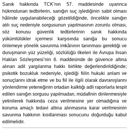
Sanık hakkında TCK’nın 57. maddesinde uyarınca
hükmolunan tedbirlerin, sanığın suç işlediğinin sabit olması
hâlinde uygulanabileceği gözetildiğinde, öncelikle sanığın
atılı suç nedeniyle sorgusunun yapılmasının zorunlu olması,
söz konusu güvenlik tedbirlerinin sanık hakkında
yükümlülükler içermesi karşısında sanığa bu sonucu
önlemeye yönelik savunma imkânının tanınması gerektiği ve
duruşmanın yüz yüzeliği, sözlülüğü ilkeleri ile Avrupa İnsan
Hakları Sözleşmesi’nin 6. maddesinde de güvence altına
alınan adil yargılanma hakkı birlikte değerlendirildiğinde;
psikotik bozukluk nedeniyle, işlediği fiilin hukuki anlam ve
sonuçlarını idrak etme ve bu fiil ile ilgili olarak davranışlarını
yönlendirme yeteneğinin ortadan kalktığı adli raporlarla tespit
edilen sanığın sorgusu yapılmadan, müdafinin dinlenmesiyle
yetinilerek hakkında ceza verilmesine yer olmadığına ve
koruma amaçlı tedavi altına alınmasına karar verilmesinin
savunma hakkının kısıtlanması sonucunu doğurduğu kabul
edilmelidir.