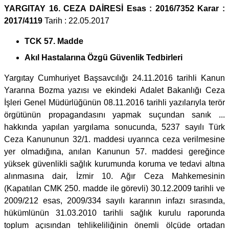
YARGITAY 16. CEZA DAİRESİ Esas : 2016/7352 Karar :
2017/4119
Tarih : 22.05.2017
TCK 57. Madde
Akıl Hastalarına Özgü Güvenlik Tedbirleri
Yargıtay Cumhuriyet Başsavcılığı 24.11.2016 tarihli Kanun
Yararına Bozma yazısı ve ekindeki Adalet Bakanlığı Ceza
İşleri Genel Müdürlüğünün 08.11.2016 tarihli yazılarıyla terör
örgütünün propagandasını yapmak suçundan sanık ...
hakkında yapılan yargılama sonucunda, 5237 sayılı Türk
Ceza Kanununun 32/1. maddesi uyarınca ceza verilmesine
yer olmadığına, anılan Kanunun 57. maddesi gereğince
yüksek güvenlikli sağlık kurumunda koruma ve tedavi altına
alınmasına dair, İzmir 10. Ağır Ceza Mahkemesinin
(Kapatılan CMK 250. madde ile görevli) 30.12.2009 tarihli ve
2009/212 esas, 2009/334 sayılı kararının infazı sırasında,
hükümlünün 31.03.2010 tarihli sağlık kurulu raporunda
toplum açısından tehlikeliliğinin önemli ölçüde ortadan