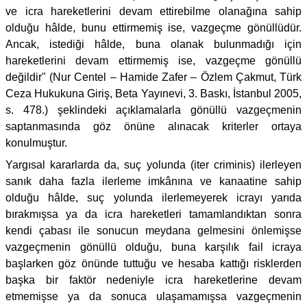
ve icra hareketlerini devam ettirebilme olanağına sahip
olduğu hâlde, bunu ettirmemiş ise, vazgeçme gönüllüdür.
Ancak, istediği hâlde, buna olanak bulunmadığı için
hareketlerini devam ettirmemiş ise, vazgeçme gönüllü
değildir" (Nur Centel – Hamide Zafer – Özlem Çakmut, Türk
Ceza Hukukuna Giriş, Beta Yayınevi, 3. Baskı, İstanbul 2005,
s. 478.) şeklindeki açıklamalarla gönüllü vazgeçmenin
saptanmasında göz önüne alınacak kriterler ortaya
konulmuştur.
Yargısal kararlarda da, suç yolunda (iter criminis) ilerleyen
sanık daha fazla ilerleme imkânına ve kanaatine sahip
olduğu hâlde, suç yolunda ilerlemeyerek icrayı yarıda
bırakmışsa ya da icra hareketleri tamamlandıktan sonra
kendi çabası ile sonucun meydana gelmesini önlemişse
vazgeçmenin gönüllü olduğu, buna karşılık fail icraya
başlarken göz önünde tuttuğu ve hesaba kattığı risklerden
başka bir faktör nedeniyle icra hareketlerine devam
etmemişse ya da sonuca ulaşamamışsa vazgeçmenin