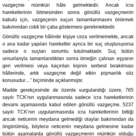
vazgeçme mümkün hâle gelmektedir. Ancak icra
hareketlerinin bitmesinden sonra gönüllü vazgeçmenin
kabulü için, vazgeçenin suçun tamamlanmasını önlemek
bakımından ciddi bir çaba göstermesi gerekmektedir.
Gönüllü vazgeçme hâlinde kişiye ceza verilmemekte, ancak
o ana kadar yapılan hareketler ayrıca bir suç oluşturuyorsa
sadece o suçtan sorumlu tutulmaktadır. Suç bütün
unsurlarıyla tamamlandıktan sonra örneğin çalınan eşyanın
geri verilmesi veya kaçırılan kişinin serbest bırakılması
hâllerinde, artık vazgeçme değil etkin pişmanlık söz
konusudur…" biçiminde açıklanmıştır.
Madde gerekçesinde de özenle vurgulandığı üzere, 765
sayılı TCK'nın uygulanmasında sadece icra hareketlerinin
devamı aşamasında kabul edilen gönüllü vazgeçme, 5237
sayılı TCK'nın uygulanmasında icra hareketlerinin bittiği
ancak neticenin meydana gelmediği olaylar bakımından da
öngörülmüş, böylece neticenin meydana gelmesine kadar
bütün aşamalarda gönüllü vazgeçmenin mümkün olduğu