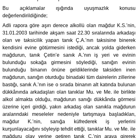
Bu açıklamalar ışığında uyuşmazlık konusu
değerlendirildiğinde;
Adli rapora göre aşırı derece alkollü olan mağdur K.S.’nin,
31.01.2003 tarihinde akşam saat 22.30 sıralarında arkadaşı
olan ve taksicilik yapan tanık Ç.A.’nın taksisine binerek
kendisini evine götürmesini istediği, ancak yolda giderken
mağdurun, tanık Çetin’e sanık A.’nın iş yeri ve evinin
bulunduğu sokağa girmesini söylediği, sanığın evinin
bulunduğu binanın önüne geldiklerinde taksiden inen
mağdurun, sanığın oturduğu binadaki tüm dairelerin zillerine
bastığı, sanık A.’nın ise o sırada binanın alt katında bulunan
dükkânında arkadaşları olan tanıklar Mu. ve Me. ile birlikte
alkol almakta olduğu, mağdurun sanığı dükkânda görmesi
üzerine içeri girdiği, yakın arkadaş olan sanıkla mağdurun
aralarındaki meseleler nedeniyle tartışmaya başladıkları,
mağdur K.’nin, sanığa küfrederek iş yerlerini
kurşunlayacağını söyleyip tehdit ettiği, tanıklar Mu. ve Me. ile
mağduru olay yerine getiren tanık Ç.’nin araya girerek