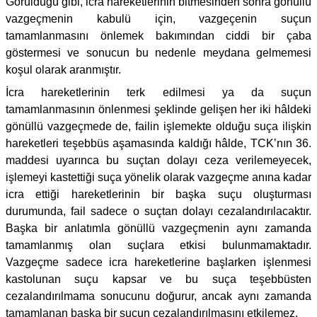
Görüldüğü gibi, icra hareketlerinin bitmesinden sonra gönüllü
vazgeçmenin kabulü için, vazgeçenin suçun
tamamlanmasını önlemek bakımından ciddi bir çaba
göstermesi ve sonucun bu nedenle meydana gelmemesi
koşul olarak aranmıştır.
İcra hareketlerinin terk edilmesi ya da suçun
tamamlanmasının önlenmesi şeklinde gelişen her iki hâldeki
gönüllü vazgeçmede de, failin işlemekte olduğu suça ilişkin
hareketleri teşebbüs aşamasında kaldığı hâlde, TCK’nın 36.
maddesi uyarınca bu suçtan dolayı ceza verilemeyecek,
işlemeyi kastettiği suça yönelik olarak vazgeçme anına kadar
icra ettiği hareketlerinin bir başka suçu oluşturması
durumunda, fail sadece o suçtan dolayı cezalandırılacaktır.
Başka bir anlatımla gönüllü vazgeçmenin aynı zamanda
tamamlanmış olan suçlara etkisi bulunmamaktadır.
Vazgeçme sadece icra hareketlerine başlarken işlenmesi
kastolunan suçu kapsar ve bu suça teşebbüsten
cezalandırılmama sonucunu doğurur, ancak aynı zamanda
tamamlanan başka bir suçun cezalandırılmasını etkilemez.