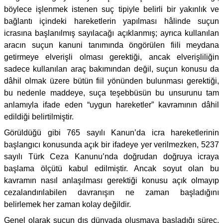
böylece işlenmek istenen suç tipiyle belirli bir yakınlık ve
bağlantı içindeki hareketlerin yapılması hâlinde suçun
icrasına başlanılmış sayılacağı açıklanmış; ayrıca kullanılan
aracın suçun kanuni tanımında öngörülen fiili meydana
getirmeye elverişli olması gerektiği, ancak elverişliliğin
sadece kullanılan araç bakımından değil, suçun konusu da
dâhil olmak üzere bütün fiil yönünden bulunması gerektiği,
bu nedenle maddeye, suça teşebbüsün bu unsurunu tam
anlamıyla ifade eden “uygun hareketler” kavramının dâhil
edildiği belirtilmiştir.
Görüldüğü gibi 765 sayılı Kanun’da icra hareketlerinin
başlangıcı konusunda açık bir ifadeye yer verilmezken, 5237
sayılı Türk Ceza Kanunu’nda doğrudan doğruya icraya
başlama ölçütü kabul edilmiştir. Ancak soyut olan bu
kavramın nasıl anlaşılması gerektiği konusu açık olmayıp
cezalandırılabilen davranışın ne zaman başladığını
belirlemek her zaman kolay değildir.
Genel olarak suçun dış dünyada oluşmaya başladığı süreç,