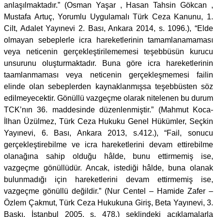
anlaşılmaktadır.” (Osman Yaşar , Hasan Tahsin Gökcan ,
Mustafa Artuç, Yorumlu Uygulamalı Türk Ceza Kanunu, 1.
Cilt, Adalet Yayınevi 2. Bası, Ankara 2014, s. 1096.), “Elde
olmayan sebeplerle icra hareketlerinin tamamlanamaması
veya neticenin gerçekleştirilememesi teşebbüsün kurucu
unsurunu oluşturmaktadır. Buna göre icra hareketlerinin
taamlanmaması veya neticenin gerçekleşmemesi failin
elinde olan sebeplerden kaynaklanmışsa teşebbüsten söz
edilmeyecektir. Gönüllü vazgeçme olarak nitelenen bu durum
TCK’nın 36. maddesinde düzenlenmiştir.” (Mahmut Koca-
İlhan Üzülmez, Türk Ceza Hukuku Genel Hükümler, Seçkin
Yayınevi, 6. Bası, Ankara 2013, s.412.), “Fail, sonucu
gerçekleştirebilme ve icra hareketlerini devam ettirebilme
olanağına sahip olduğu hâlde, bunu ettirmemiş ise,
vazgeçme gönüllüdür. Ancak, istediği hâlde, buna olanak
bulunmadığı için hareketlerini devam ettirmemiş ise,
vazgeçme gönüllü değildir.” (Nur Centel – Hamide Zafer –
Özlem Çakmut, Türk Ceza Hukukuna Giriş, Beta Yayınevi, 3.
Baskı, İstanbul 2005, s. 478.) şeklindeki açıklamalarla