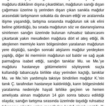
mağduru dükkânın dışına çıkardıkları, mağdurun sanığı dışarı
çağırması üzerine iş yerinden dışarı çıkan sanıkla mağdur
arasındaki tartışmanın sokakta da devam ettiği ve aralarında
itişme yaşandığı, tartışma sırasında mağdurun sık sık elini
beline götürdüğü, bu sırada mağdurun söz ve davranışlarına
sinirlenen sanığın üzerinde bulunan ruhsatsız tabancasını
çıkartarak yakın mesafeden mağdura dört el ateş ettiği, ilk
ateşlenen mermiyle karın bölgesinden yaralanan mağdurun
yere düştüğü, sanığın sonraki atışlarını mağdur yerdeyken
yaptığı, diğer iki merminin mağdurun sol baldır ve sağ ayak
parmağına isabet ettiği, sanığın tanıklar Mu. ve Me.’ye
mağduru hastaneye götürmelerini söyleyerek suçta
kullandığı tabancayla birlikte olay yerinden kaçtığı, tanıklar
Mu. ve Me.’nin yardımıyla taksiye bindirilen mağdur K.’nin
tanık Ç. tarafından hastaneye kaldırıldığı, karın bölgesindeki
yaralanma nedeniyle hayati tehlike geçiren ve hemen
ameliyata alınan mağdurun 14 gün sonra tabucu edildiği
olayda; sanığın tartışma sırasında üzerinde taşıdığı ruhsatsız