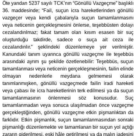
Öte yandan 5237 sayılı TCK’nın “Gönüllü Vazgeçme” başlıklı
36. maddesinde; “Fail, suçun icra hareketlerinden gönüllü
vazgeçer veya kendi çabalarıyla suçun tamamlanmasını
veya neticenin gerçekleşmesini önlerse, teşebbüsten dolayı
cezalandırılmaz; fakat tamam olan kısım esasen bir suç
oluşturduğu takdirde, sadece o suça ait ceza ile
cezalandırılır.” şeklindeki düzenlemeye yer verilmiştir.
Kanundaki tanım uyarınca gönüllü vazgeçme ile teşebbüs
arasındaki ayrım şu şekilde özetlenebilir: Teşebbüs, suçun
tamamlanması veya neticenin gerçekleşmesinin, failin elinde
olmayan nedenlerle meydana gelmemesi olarak
tanımlanmışken, gönüllü vazgeçmede failin iradi hareketi
veya çabası ile icra hareketlerinin terk edilmesi ya da suçun
tamamlanmasının önlenmesi söz konusudur. Suç
tamamlanmadan veya sonuca ulaşılmadan önce vazgeçme
gerçekleştiğinden, gönüllü vazgeçme etkin pişmanlıktan da
farklıdır. Etkin pişmanlık, suçun tamamlanmasından sonraki
pişmanlığı düzenlemekte ve tamamlanan bir suçun yol açtığı
zararın giderilmesi, eski hâle getirilmesi ya da malın iadesini