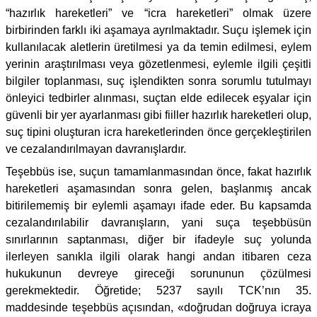
“hazırlık hareketleri” ve “icra hareketleri” olmak üzere
birbirinden farklı iki aşamaya ayrılmaktadır. Suçu işlemek için
kullanılacak aletlerin üretilmesi ya da temin edilmesi, eylem
yerinin araştırılması veya gözetlenmesi, eylemle ilgili çeşitli
bilgiler toplanması, suç işlendikten sonra sorumlu tutulmayı
önleyici tedbirler alınması, suçtan elde edilecek eşyalar için
güvenli bir yer ayarlanması gibi fiiller hazırlık hareketleri olup,
suç tipini oluşturan icra hareketlerinden önce gerçekleştirilen
ve cezalandırılmayan davranışlardır.
Teşebbüs ise, suçun tamamlanmasından önce, fakat hazırlık
hareketleri aşamasından sonra gelen, başlanmış ancak
bitirilememiş bir eylemli aşamayı ifade eder. Bu kapsamda
cezalandırılabilir davranışların, yani suça teşebbüsün
sınırlarının saptanması, diğer bir ifadeyle suç yolunda
ilerleyen sanıkla ilgili olarak hangi andan itibaren ceza
hukukunun devreye gireceği sorununun çözülmesi
gerekmektedir. Öğretide; 5237 sayılı TCK’nın 35.
maddesinde teşebbüs açısından, «doğrudan doğruya icraya