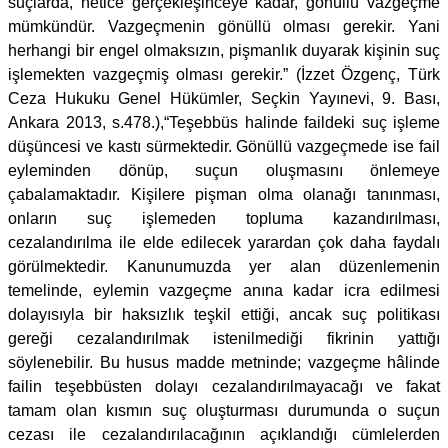
suçlarda, netice gerçekleşinceye kadar, gönüllü vazgeçme
mümkündür. Vazgeçmenin gönüllü olması gerekir. Yani
herhangi bir engel olmaksızın, pişmanlık duyarak kişinin suç
işlemekten vazgeçmiş olması gerekir.” (İzzet Özgenç, Türk
Ceza Hukuku Genel Hükümler, Seçkin Yayınevi, 9. Bası,
Ankara 2013, s.478.),“Teşebbüs halinde faildeki suç işleme
düşüncesi ve kastı sürmektedir. Gönüllü vazgeçmede ise fail
eyleminden dönüp, suçun oluşmasını önlemeye
çabalamaktadır. Kişilere pişman olma olanağı tanınması,
onların suç işlemeden topluma kazandırılması,
cezalandırılma ile elde edilecek yarardan çok daha faydalı
görülmektedir. Kanunumuzda yer alan düzenlemenin
temelinde, eylemin vazgeçme anına kadar icra edilmesi
dolayısıyla bir haksızlık teşkil ettiği, ancak suç politikası
gereği cezalandırılmak istenilmediği fikrinin yattığı
söylenebilir. Bu husus madde metninde; vazgeçme hâlinde
failin teşebbüsten dolayı cezalandırılmayacağı ve fakat
tamam olan kısmın suç oluşturması durumunda o suçun
cezası ile cezalandırılacağının açıklandığı cümlelerden