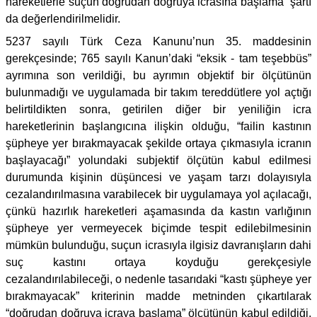
hareketlerle suçun doğrudan doğruya icrasına başlama” şartı
da değerlendirilmelidir.
5237 sayılı Türk Ceza Kanunu’nun 35. maddesinin
gerekçesinde; 765 sayılı Kanun’daki “eksik - tam teşebbüs”
ayrımına son verildiği, bu ayrımın objektif bir ölçütünün
bulunmadığı ve uygulamada bir takım tereddütlere yol açtığı
belirtildikten sonra, getirilen diğer bir yeniliğin icra
hareketlerinin başlangıcına ilişkin olduğu, “failin kastının
şüpheye yer bırakmayacak şekilde ortaya çıkmasıyla icranın
başlayacağı” yolundaki subjektif ölçütün kabul edilmesi
durumunda kişinin düşüncesi ve yaşam tarzı dolayısıyla
cezalandırılmasına varabilecek bir uygulamaya yol açılacağı,
çünkü hazırlık hareketleri aşamasında da kastın varlığının
şüpheye yer vermeyecek biçimde tespit edilebilmesinin
mümkün bulunduğu, suçun icrasıyla ilgisiz davranışların dahi
suç kastını ortaya koyduğu gerekçesiyle
cezalandırılabileceği, o nedenle tasarıdaki “kastı şüpheye yer
bırakmayacak” kriterinin madde metninden çıkartılarak
“doğrudan doğruya icraya başlama” ölçütünün kabul edildiği,