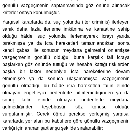
gönüllü vazgeçmenin saptanmasında göz önüne alınacak
kriterler ortaya konulmuştur.
Yargısal kararlarda da, suç yolunda (iter criminis) ilerleyen
sanık daha fazla ilerleme imkânına ve kanaatine sahip
olduğu hâlde, suç yolunda ilerlemeyerek icrayı yarıda
bırakmışsa ya da icra hareketleri tamamlandıktan sonra
kendi çabası ile sonucun meydana gelmesini önlemişse
vazgeçmenin gönüllü olduğu, buna karşılık fail icraya
başlarken göz önünde tuttuğu ve hesaba kattığı risklerden
başka bir faktör nedeniyle icra hareketlerine devam
etmemişse ya da sonuca ulaşamamışsa vazgeçmenin
gönüllü olmadığı, bu hâlde icra hareketleri failin elinde
olmayan engelleyici nedenlerle bitirilemediğinden ya da
sonuç failin elinde olmayan nedenlerle meydana
gelmediğinden teşebbüsün söz konusu olduğu
vurgulanmıştır. Gerek öğreti gerekse yerleşmiş yargısal
kararlarda yer alan bu kabullere göre gönüllü vazgeçmenin
varlığı için aranan şartlar şu şekilde sıralanabilir: