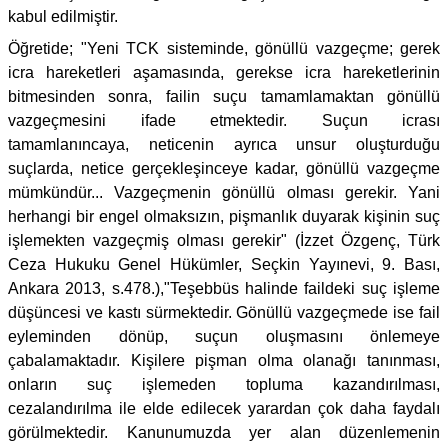
kabul edilmiştir.
Öğretide; "Yeni TCK sisteminde, gönüllü vazgeçme; gerek
icra hareketleri aşamasında, gerekse icra hareketlerinin
bitmesinden sonra, failin suçu tamamlamaktan gönüllü
vazgeçmesini ifade etmektedir. Suçun icrası
tamamlanıncaya, neticenin ayrıca unsur oluşturduğu
suçlarda, netice gerçekleşinceye kadar, gönüllü vazgeçme
mümkündür... Vazgeçmenin gönüllü olması gerekir. Yani
herhangi bir engel olmaksızın, pişmanlık duyarak kişinin suç
işlemekten vazgeçmiş olması gerekir" (İzzet Özgenç, Türk
Ceza Hukuku Genel Hükümler, Seçkin Yayınevi, 9. Bası,
Ankara 2013, s.478.),"Teşebbüs halinde faildeki suç işleme
düşüncesi ve kastı sürmektedir. Gönüllü vazgeçmede ise fail
eyleminden dönüp, suçun oluşmasını önlemeye
çabalamaktadır. Kişilere pişman olma olanağı tanınması,
onların suç işlemeden topluma kazandırılması,
cezalandırılma ile elde edilecek yarardan çok daha faydalı
görülmektedir. Kanunumuzda yer alan düzenlemenin