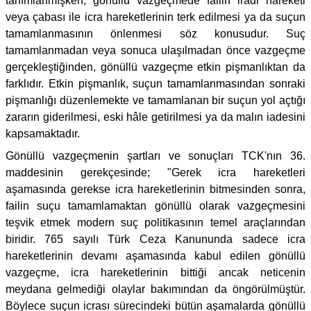
tanımlanmışken, gönüllü vazgeçmede failin iradi hareketi
veya çabası ile icra hareketlerinin terk edilmesi ya da suçun
tamamlanmasının önlenmesi söz konusudur. Suç
tamamlanmadan veya sonuca ulaşılmadan önce vazgeçme
gerçekleştiğinden, gönüllü vazgeçme etkin pişmanlıktan da
farklıdır. Etkin pişmanlık, suçun tamamlanmasından sonraki
pişmanlığı düzenlemekte ve tamamlanan bir suçun yol açtığı
zararın giderilmesi, eski hâle getirilmesi ya da malın iadesini
kapsamaktadır.
Gönüllü vazgeçmenin şartları ve sonuçları TCK'nın 36.
maddesinin gerekçesinde; "Gerek icra hareketleri
aşamasında gerekse icra hareketlerinin bitmesinden sonra,
failin suçu tamamlamaktan gönüllü olarak vazgeçmesini
teşvik etmek modern suç politikasının temel araçlarından
biridir. 765 sayılı Türk Ceza Kanununda sadece icra
hareketlerinin devamı aşamasında kabul edilen gönüllü
vazgeçme, icra hareketlerinin bittiği ancak neticenin
meydana gelmediği olaylar bakımından da öngörülmüştür.
Böylece suçun icrası sürecindeki bütün aşamalarda gönüllü