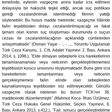
temelinde, eylemin vazgeçme anına kadar icra edilmesi
dolayısıyla bir haksızlık teşkil ettiği, ancak suç politikası
gereği cezalandırılmak istenilmediği fikrinin yattığı
söylenebilir. Bu husus madde metninde; vazgeçme hâlinde
failin teşebbüsten dolayı cezalandırılmayacağı ve fakat
tamam olan kısmın suç oluşturması durumunda o suçun
cezası ile cezalandırılacağının açıklandığı cümlelerden
anlaşılmaktadır" (Osman Yaşar - ... - ..., Yorumlu Uygulamalı
Türk Ceza Kanunu, 1. Cilt, Adalet Yayınevi 2. Bası, Ankara
2014, s. 1096.), "Elde olmayan sebeplerle icra hareketlerinin
tamamlanamaması veya neticenin gerçekleştirilememesi
teşebbüsün kurucu unsurunu oluşturmaktadır. Buna göre icra
hareketlerinin tamamlanması veya neticenin
gerçekleşmemesi failin elinde olan sebeplerden
kaynaklanmışsa teşebbüsten söz edilmeyecektir. Gönüllü
vazgeçme olarak nitelenen bu durum TCK'nın 36.
maddesinde düzenlenmiştir" (Mahmut Koca- İlhan Üzülmez,
Türk Ceza Hukuku Genel Hükümler, Seçkin Yayınevi, 6.
Bası, Ankara 2013, s.412.), "Fail, sonucu gerçekleştirebilme