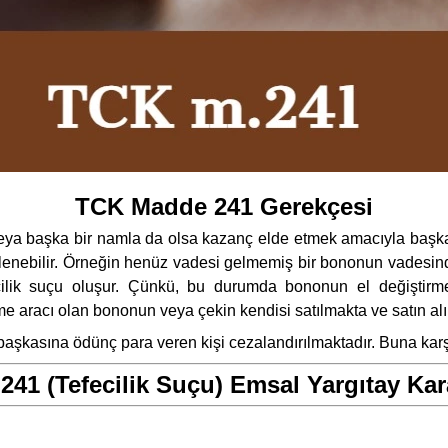
TCK Madde 241 Gerekçesi
 veya başka bir namla da olsa kazanç elde etmek amacıyla başkas
işlenebilir. Örneğin henüz vadesi gelmemiş bir bononun vadesin
ik suçu oluşur. Çünkü, bu durumda bononun el değiştirmesi
e aracı olan bononun veya çekin kendisi satılmakta ve satın al
aşkasına ödünç para veren kişi cezalandırılmaktadır. Buna karşı
241 (Tefecilik Suçu) Emsal Yargıtay Kara