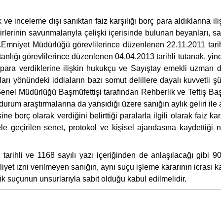
 inceleme dışı sanıktan faiz karşılığı borç para aldıklarına ilişk
rlerinin savunmalarıyla çelişki içerisinde bulunan beyanları, sanık,
...Emniyet Müdürlüğü görevlilerince düzenlenen 22.11.2011 tarih
mutanlığı görevlilerince düzenlenen 04.04.2013 tarihli tutanak, yin
rç para verdiklerine ilişkin hukukçu ve Sayıştay emekli uzman
ıkları yönündeki iddiaların bazı somut delillere dayalı kuvvetli şü
 Genel Müdürlüğü Başmüfettişi tarafından Rehberlik ve Teftiş Baş
urum araştırmalarına da yansıdığı üzere sanığın aylık geliri i
ne borç olarak verdiğini belirttiği paralarla ilgili olarak faiz
e geçirilen senet, protokol ve kişisel ajandasına kaydettiği no
tarihli ve 1168 sayılı yazı içeriğinden de anlaşılacağı gibi
liyet izni verilmeyen sanığın, aynı suçu işleme kararının icras
ilik suçunun unsurlarıyla sabit olduğu kabul edilmelidir.