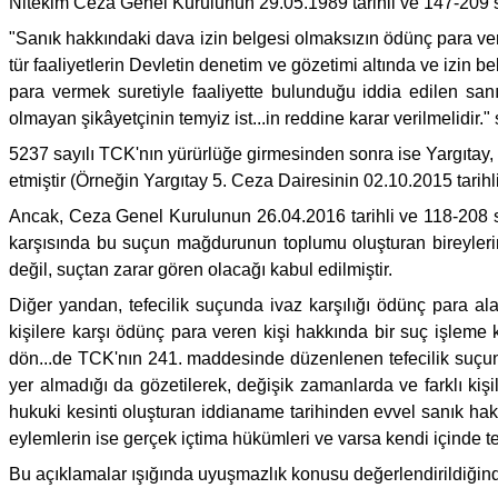
Nitekim Ceza Genel Kurulunun 29.05.1989 tarihli ve 147-209 sa
"Sanık hakkındaki dava izin belgesi olmaksızın ödünç para ve
tür faaliyetlerin Devletin denetim ve gözetimi altında ve izin 
para vermek suretiyle faaliyette bulunduğu iddia edilen 
olmayan şikâyetçinin temyiz ist...in reddine karar verilmelidir."
5237 sayılı TCK'nın yürürlüğe girmesinden sonra ise Yargıtay, 
etmiştir (Örneğin Yargıtay 5. Ceza Dairesinin 02.10.2015 tarihl
Ancak, Ceza Genel Kurulunun 26.04.2016 tarihli ve 118-208 s
karşısında bu suçun mağdurunun toplumu oluşturan bireylerin 
değil, suçtan zarar gören olacağı kabul edilmiştir.
Diğer yandan, tefecilik suçunda ivaz karşılığı ödünç para ala
kişilere karşı ödünç para veren kişi hakkında bir suç işleme 
dön...de TCK'nın 241. maddesinde düzenlenen tefecilik suçun
yer almadığı da gözetilerek, değişik zamanlarda ve farklı kişi
hukuki kesinti oluşturan iddianame tarihinden evvel sanık ha
eylemlerin ise gerçek içtima hükümleri ve varsa kendi içinde 
Bu açıklamalar ışığında uyuşmazlık konusu değerlendirildiğin