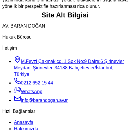
yönelik bir perspektifle hazırlanması rica olunur.
Site Alt Bilgisi
AV. BARAN DOĞAN
Hukuk Bürosu
İletişim
M.Fevzi Çakmak cd. 1.Sok No:9 Daire:6 Şirinevler
Meydanı Şirinevler, 34188 Bahçelievler/İstanbul,
Türkiye
0212 652 15 44
WhatsApp
info@barandogan.av.tr
Hızlı Bağlantılar
Anasayfa
Hakkımızda