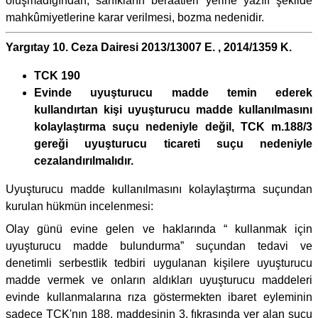
oluşmadığından, sanıkların beraatleri yerine yazılı şekilde
mahkûmiyetlerine karar verilmesi, bozma nedenidir.
Yargıtay 10. Ceza Dairesi 2013/13007 E. , 2014/1359 K.
TCK 190
Evinde uyuşturucu madde temin ederek
kullandırtan kişi uyuşturucu madde kullanılmasını
kolaylaştırma suçu nedeniyle değil, TCK m.188/3
gereği uyuşturucu ticareti suçu nedeniyle
cezalandırılmalıdır.
Uyuşturucu madde kullanılmasını kolaylaştırma suçundan
kurulan hükmün incelenmesi:
Olay günü evine gelen ve haklarında “ kullanmak için
uyuşturucu madde bulundurma” suçundan tedavi ve
denetimli serbestlik tedbiri uygulanan kişilere uyuşturucu
madde vermek ve onların aldıkları uyuşturucu maddeleri
evinde kullanmalarına rıza göstermekten ibaret eyleminin
sadece TCK'nın 188. maddesinin 3. fıkrasında yer alan suçu