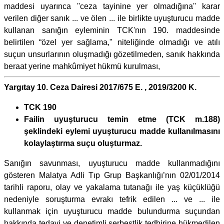
maddesi uyarınca ''ceza tayinine yer olmadığına'' karar
verilen diğer sanık ... ve ölen ... ile birlikte uyuşturucu madde
kullanan sanığın eyleminin TCK'nın 190. maddesinde
belirtilen “özel yer sağlama," niteliğinde olmadığı ve atılı
suçun unsurlarının oluşmadığı gözetilmeden, sanık hakkında
beraat yerine mahkûmiyet hükmü kurulması,
Yargıtay 10. Ceza Dairesi 2017/675 E. , 2019/3200 K.
TCK 190
Failin uyuşturucu temin etme (TCK m.188)
şeklindeki eylemi uyuşturucu madde kullanılmasını
kolaylaştırma suçu oluşturmaz.
Sanığın savunması, uyuşturucu madde kullanmadığını
gösteren Malatya Adli Tıp Grup Başkanlığı’nın 02/01/2014
tarihli raporu, olay ve yakalama tutanağı ile yaş küçüklüğü
nedeniyle soruşturma evrakı tefrik edilen ... ve ... ile
kullanmak için uyuşturucu madde bulundurma suçundan
hakkında tedavi ve denetimli serbestlik tedbirine hükmedilen