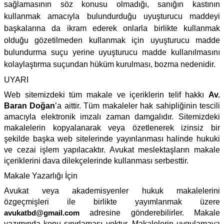
sağlamasının söz konusu olmadığı, sanığın kastının
kullanmak amacıyla bulundurduğu uyuşturucu maddeyi
başkalarına da ikram ederek onlarla birlikte kullanmak
olduğu gözetilmeden kullanmak için uyuşturucu madde
bulundurma suçu yerine uyuşturucu madde kullanılmasını
kolaylaştırma suçundan hüküm kurulması, bozma nedenidir.
UYARI
Web sitemizdeki tüm makale ve içeriklerin telif hakkı
Av.
Baran Doğan
’a aittir. Tüm makaleler hak sahipliğinin tescili
amacıyla elektronik imzalı zaman damgalıdır. Sitemizdeki
makalelerin kopyalanarak veya özetlenerek izinsiz bir
şekilde başka web sitelerinde yayınlanması halinde hukuki
ve cezai işlem yapılacaktır. Avukat meslektaşların makale
içeriklerini dava dilekçelerinde kullanması serbesttir.
Makale Yazarlığı İçin
Avukat veya akademisyenler hukuk makalelerini
özgeçmişleri ile birlikte yayımlanmak üzere
avukatbd@gmail.com
adresine gönderebilirler. Makale
yazımında konu sınırlaması yoktur. Makalelerin uygulamaya