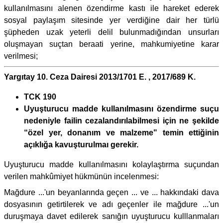
kullanılmasını alenen özendirme kastı ile hareket ederek
sosyal paylaşım sitesinde yer verdiğine dair her türlü
şüpheden uzak yeterli delil bulunmadığından unsurları
oluşmayan suçtan beraati yerine, mahkumiyetine karar
verilmesi;
Yargıtay 10. Ceza Dairesi 2013/1701 E. , 2017/689 K.
TCK 190
Uyuşturucu madde kullanılmasını özendirme suçu
nedeniyle failin cezalandırılabilmesi için ne şekilde
“özel yer, donanım ve malzeme" temin ettiğinin
açıklığa kavuşturulmaı gerekir.
Uyuşturucu madde kullanılmasını kolaylaştırma suçundan
verilen mahkûmiyet hükmünün incelenmesi:
Mağdure ...'un beyanlarında geçen ... ve ... hakkındaki dava
dosyasının getirtilerek ve adı geçenler ile mağdure ...'un
duruşmaya davet edilerek sanığın uyuşturucu kulllanmaları