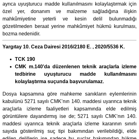
ayrıca uyuşturucu madde kullanılmasını kolaylaştırmak için
özel yer, donanım ve malzeme sağladığına ilişkin
mahkûmiyetine yeterli ve kesin delil bulunmadığı
gözetilmeden beraat yerine mahkûmiyet hükmü kurulması,
bozma nedenidir.
Yargıtay 10. Ceza Dairesi 2016/2180 E. , 2020/5536 K.
TCK 190
CMK m.140'da düzenlenen teknik araçlarla izleme
tedbirine uyuşturucu madde kullanılmasını
kolaylaştırma suçunda başvurulamaz.
Dosya kapsamına göre mahkeme sanıkların eylemlerinin
kabulünü 5271 sayılı CMK’nın 140. maddesi uyarınca teknik
araçlarla izleme faaliyetleri kapsamında elde edilmiş
görüntülere dayandırmış ise de; 5271 sayılı CMK’nın 140.
maddesi uyarınca teknik araçlarla izleme kararının sınırlı
sayıda gösterilmiş suç tipi bakımından verilebildiği, elde
edilen delillerin ise sadece bu suçlar bakımından hükme