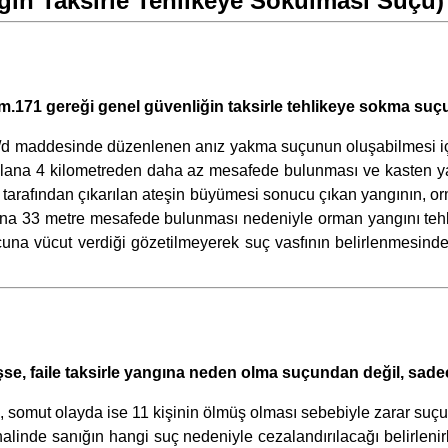
in Taksirle Tehlikeye Sokulması Suçu) 
.171 gereği genel güvenliğin taksirle tehlikeye sokma suçu
d maddesinde düzenlenen anız yakma suçunun oluşabilmesi için a
k alana 4 kilometreden daha az mesafede bulunması ve kasten y
ık tarafından çıkarılan ateşin büyümesi sonucu çıkan yangının, 
ına 33 metre mesafede bulunması nedeniyle orman yangını te
una vücut verdiği gözetilmeyerek suç vasfının belirlenmesinde
se, faile taksirle yangına neden olma suçundan değil, sadec
 somut olayda ise 11 kişinin ölmüş olması sebebiyle zarar suçu
halinde sanığın hangi suç nedeniyle cezalandırılacağı belirlenir