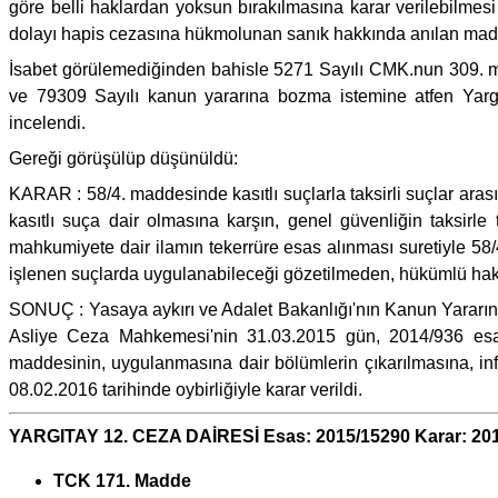
göre belli haklardan yoksun bırakılmasına karar verilebilmes
dolayı hapis cezasına hükmolunan sanık hakkında anılan madd
İsabet görülemediğinden bahisle 5271 Sayılı CMK.nun 309. 
ve 79309 Sayılı kanun yararına bozma istemine atfen Yarg
incelendi.
Gereği görüşülüp düşünüldü:
KARAR : 58/4. maddesinde kasıtlı suçlarla taksirli suçlar ar
kasıtlı suça dair olmasına karşın, genel güvenliğin taksirl
mahkumiyete dair ilamın tekerrüre esas alınması suretiyle 
işlenen suçlarda uygulanabileceği gözetilmeden, hükümlü ha
SONUÇ : Yasaya aykırı ve Adalet Bakanlığı'nın Kanun Yararına
Asliye Ceza Mahkemesi'nin 31.03.2015 gün, 2014/936 esas
maddesinin, uygulanmasına dair bölümlerin çıkarılmasına, in
08.02.2016 tarihinde oybirliğiyle karar verildi.
YARGITAY 12. CEZA DAİRESİ Esas: 2015/15290 Karar: 20
TCK 171. Madde