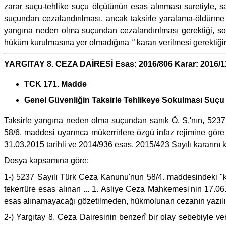
zarar suçu-tehlike suçu ölçütünün esas alınması suretiyle,
suçundan cezalandırılması, ancak taksirle yaralama-öldürm
yangına neden olma suçundan cezalandırılması gerektiği, somu
hüküm kurulmasına yer olmadığına ‘’ kararı verilmesi gerektiğ
YARGITAY 8. CEZA DAİRESİ Esas: 2016/806 Karar: 2016/1
TCK 171. Madde
Genel Güvenliğin Taksirle Tehlikeye Sokulması Suçu
Taksirle yangına neden olma suçundan sanık Ö. S.'nın, 5237
58/6. maddesi uyarınca mükerrirlere özgü infaz rejimine göre
31.03.2015 tarihli ve 2014/936 esas, 2015/423 Sayılı kararını k
Dosya kapsamına göre;
1-) 5237 Sayılı Türk Ceza Kanunu'nun 58/4. maddesindeki "kas
tekerrüre esas alınan ... 1. Asliye Ceza Mahkemesi'nin 17.06.2
esas alınamayacağı gözetilmeden, hükmolunan cezanın yazılı şe
2-) Yargıtay 8. Ceza Dairesinin benzerî bir olay sebebiyle v