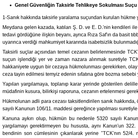
Genel Güvenliğin Taksirle Tehlikeye Sokulması Suçu
1-Sanık hakkında taksirle yaralama suçundan kurulan hükme y
Meydana gelen kazada, katılan Ş. D. ve E. D.'nin kendileri ile
tedavi gördüğüne ilişkin beyanı, ayrıca Rıza Saf'ın da basit t
uyarınca verdiği mahkumiyet kararında isabetsizlik bulunmadığ
Taksirli suçlar açısından temel cezanın belirlenmesinde TCK'n
suçun işlendiği yer ve zaman nazara alınmak suretiyle TCK'n
hakkaniyete uygun bir cezaya hükmolunması gerekirken, olay ned
ceza tayin edilmesi temyiz edenin sıfatına göre bozma sebebi 
Yapılan yargılamaya, toplanıp karar yerinde gösterilen del
müdafinin kusura, bilirkişi raporuna, cezanın ertelenmesi gerekti
Hükmolunan adli para cezası taksitlendirilen sanık hakkında, 
sayılı Kanunun 106/11. maddesi gereğince yapılması suretiyle
Kanuna aykırı olup, hükmün bu nedenle 5320 sayılı Kanu
yargılamayı gerektirmeyen bu hususta, aynı Kanun'un 322.
bendinin son cümlesinin çıkarılarak yerine "TCK'nın 52/4. 