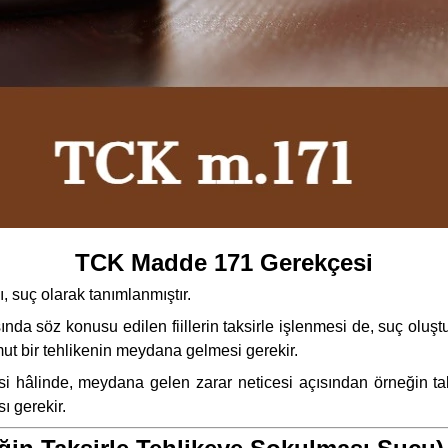
TCK Madde 171 Gerekçesi
 suç olarak tanımlanmıştır.
nda söz konusu edilen fiillerin taksirle işlenmesi de, suç oluş
omut bir tehlikenin meydana gelmesi gerekir.
esi hâlinde, meydana gelen zarar neticesi açısından örneğin tak
ı gerekir.