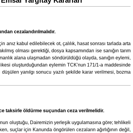
Emsal Yargıtay Kararları
ndan cezalandırılmalıdır.
nız kabul edilebilecek ot, çalılık, hasat sonrası tarlada arta
akılmış olması gerektiği, dosya kapsamından ise sanığın tarım
ormanlık alana ulaşmadan söndürüldüğü olayda, sanığın eylemi,
hlikesi oluşturduğundan eylemin TCK'nun 171/1-a maddesinde
 düşülen yanılgı sonucu yazılı şekilde karar verilmesi, bozma
e taksirle öldürme suçundan ceza verilmelidir.
nun oluştuğu, Dairemizin yerleşik uygulamasına göre; tehlikeli
ken, suçlar için Kanunda öngörülen cezaların ağırlığının değil,