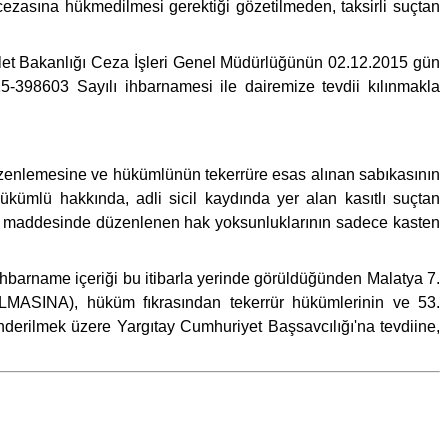
cezasına hükmedilmesi gerektiği gözetilmeden, taksirli suçtan
et Bakanlığı Ceza İşleri Genel Müdürlüğünün 02.12.2015 gün
398603 Sayılı ihbarnamesi ile dairemize tevdii kılınmakla
düzenlemesine ve hükümlünün tekerrüre esas alınan sabıkasının
ükümlü hakkında, adli sicil kaydında yer alan kasıtlı suçtan
1. maddesinde düzenlenen hak yoksunluklarının sadece kasten
hbarname içeriği bu itibarla yerinde görüldüğünden Malatya 7.
MASINA), hüküm fıkrasından tekerrür hükümlerinin ve 53.
derilmek üzere Yargıtay Cumhuriyet Başsavcılığı'na tevdiine,