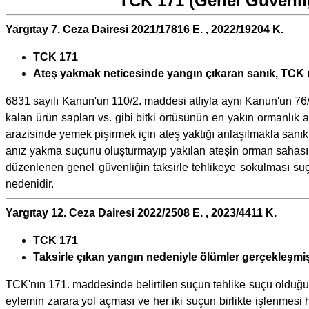
TCK 171 (Genel Güvenliğ
Yargıtay 7. Ceza Dairesi 2021/17816 E. , 2022/19204 K.
TCK 171
Ateş yakmak neticesinde yangın çıkaran sanık, TCK m
6831 sayılı Kanun'un 110/2. maddesi atfıyla aynı Kanun'un 76/
kalan ürün sapları vs. gibi bitki örtüsünün en yakın ormanlı
arazisinde yemek pişirmek için ateş yaktığı anlaşılmakla san
anız yakma suçunu oluşturmayıp yakılan ateşin orman sahas
düzenlenen genel güvenliğin taksirle tehlikeye sokulması suç
nedenidir.
Yargıtay 12. Ceza Dairesi 2022/2508 E. , 2023/4411 K.
TCK 171
Taksirle çıkan yangın nedeniyle ölümler gerçekleşmiş
TCK'nın 171. maddesinde belirtilen suçun tehlike suçu olduğu,
eylemin zarara yol açması ve her iki suçun birlikte işlenmesi 