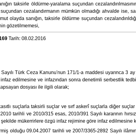
 sanığın taksirle öldürme-yaralama suçundan cezalandırılmas
e suçundan cezalandırmanın mümkün olmadığı ahvalde ise, sa
t olayda sanığın, taksirle öldürme suçundan cezalandırıldığı 
inin gözetilmemesi,
169
Tarih: 08.02.2016
 Sayılı Türk Ceza Kanunu'nun 171/1-a maddesi uyarınca 3 ay h
 infaz edilmesine ve infazından sonra denetimli serbestlik te
apsayan dosyası ile ilgili olarak;
ıtlı suçlarla taksirli suçlar ve sırf askerî suçlarla diğer su
010 tarihli ve 2010/315 esas, 2010/391 Sayılı kararının hırsızl
kilde mükerrirlere özgü infaz rejimine göre infaz edilmesine k
ermiş olduğu 09.04.2007 tarihli ve 2007/3365-2892 Sayılı ilâmı