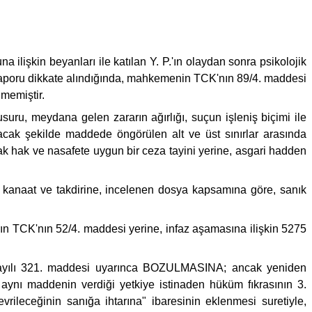
ilişkin beyanları ile katılan Y. P.'ın olaydan sonra psikolojik
or raporu dikkate alındığında, mahkemenin TCK'nın 89/4. maddesi
memiştir.
suru, meydana gelen zararın ağırlığı, suçun işleniş biçimi ile
lacak şekilde maddede öngörülen alt ve üst sınırlar arasında
rak hak ve nasafete uygun bir ceza tayini yerine, asgari hadden
 kanaat ve takdirine, incelenen dosya kapsamına göre, sanık
rın TCK'nın 52/4. maddesi yerine, infaz aşamasına ilişkin 5275
sayılı 321. maddesi uyarınca BOZULMASINA; ancak yeniden
nı maddenin verdiği yetkiye istinaden hüküm fıkrasının 3.
ileceğinin sanığa ihtarına" ibaresinin eklenmesi suretiyle,