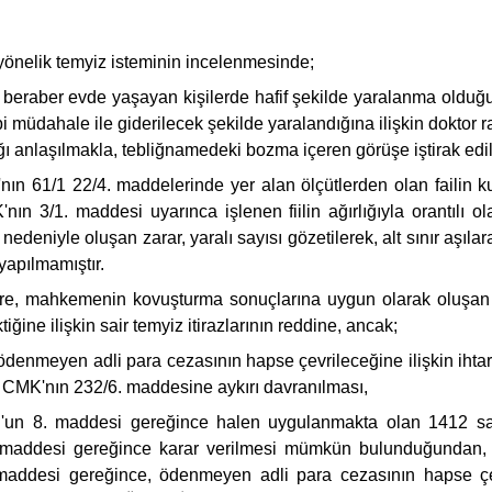
önelik temyiz isteminin incelenmesinde;
 beraber evde yaşayan kişilerde hafif şekilde yaralanma olduğuna 
ıbbi müdahale ile giderilecek şekilde yaralandığına ilişkin dokt
ı anlaşılmakla, tebliğnamedeki bozma içeren görüşe iştirak edil
ın 61/1 22/4. maddelerinde yer alan ölçütlerden olan failin ku
ın 3/1. maddesi uyarınca işlenen fiilin ağırlığıyla orantılı o
eniyle oluşan zarar, yaralı sayısı gözetilerek, alt sınır aşıla
yapılmamıştır.
illere, mahkemenin kovuşturma sonuçlarına uygun olarak oluşan
ğine ilişkin sair temyiz itirazlarının reddine, ancak;
ödenmeyen adli para cezasının hapse çevrileceğine ilişkin ihta
 CMK'nın 232/6. maddesine aykırı davranılması,
n'un 8. maddesi gereğince halen uygulanmakta olan 1412 
 maddesi gereğince karar verilmesi mümkün bulunduğundan, ay
maddesi gereğince, ödenmeyen adli para cezasının hapse çevr