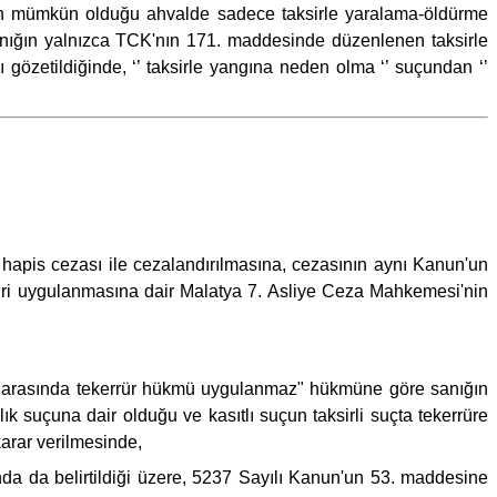
ının mümkün olduğu ahvalde sadece taksirle yaralama-öldürme
nığın yalnızca TCK'nın 171. maddesinde düzenlenen taksirle
gözetildiğinde, ‘’ taksirle yangına neden olma ‘’ suçundan ‘’
apis cezası ile cezalandırılmasına, cezasının aynı Kanun'un
dbiri uygulanmasına dair Malatya 7. Asliye Ceza Mahkemesi'nin
çlar arasında tekerrür hükmü uygulanmaz" hükmüne göre sanığın
ık suçuna dair olduğu ve kasıtlı suçun taksirli suçta tekerrüre
arar verilmesinde,
nda da belirtildiği üzere, 5237 Sayılı Kanun'un 53. maddesine