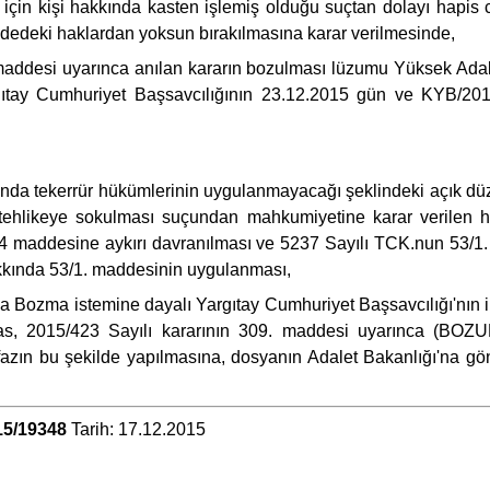
i için kişi hakkında kasten işlemiş olduğu suçtan dolayı hapis 
edeki haklardan yoksun bırakılmasına karar verilmesinde,
maddesi uyarınca anılan kararın bozulması lüzumu Yüksek Adal
ıtay Cumhuriyet Başsavcılığının 23.12.2015 gün ve KYB/2015-
asında tekerrür hükümlerinin uygulanmayacağı şeklindeki açık 
e tehlikeye sokulması suçundan mahkumiyetine karar verilen h
58/4 maddesine aykırı davranılması ve 5237 Sayılı TCK.nun 53/
kkında 53/1. maddesinin uygulanması,
 Bozma istemine dayalı Yargıtay Cumhuriyet Başsavcılığı'nın i
, 2015/423 Sayılı kararının 309. maddesi uyarınca (BOZUL
fazın bu şekilde yapılmasına, dosyanın Adalet Bakanlığı'na gön
15/19348
Tarih: 17.12.2015