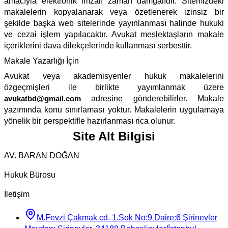
amacıyla elektronik imzalı zaman damgalıdır. Sitemizdeki
makalelerin kopyalanarak veya özetlenerek izinsiz bir
şekilde başka web sitelerinde yayınlanması halinde hukuki
ve cezai işlem yapılacaktır. Avukat meslektaşların makale
içeriklerini dava dilekçelerinde kullanması serbesttir.
Makale Yazarlığı İçin
Avukat veya akademisyenler hukuk makalelerini
özgeçmişleri ile birlikte yayımlanmak üzere
avukatbd@gmail.com
adresine gönderebilirler. Makale
yazımında konu sınırlaması yoktur. Makalelerin uygulamaya
yönelik bir perspektifle hazırlanması rica olunur.
Site Alt Bilgisi
AV. BARAN DOĞAN
Hukuk Bürosu
İletişim
M.Fevzi Çakmak cd. 1.Sok No:9 Daire:6 Şirinevler