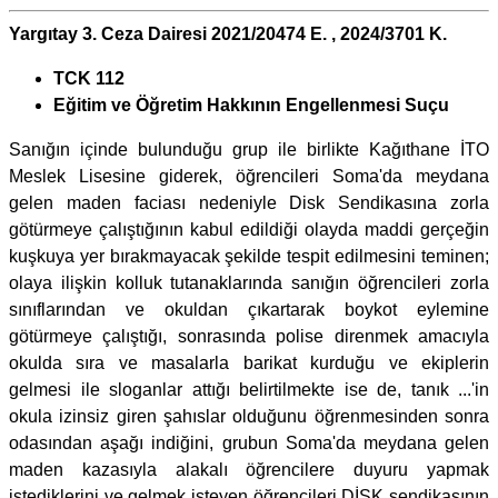
Yargıtay 3. Ceza Dairesi 2021/20474 E. , 2024/3701 K.
TCK 112
Eğitim ve Öğretim Hakkının Engellenmesi Suçu
Sanığın içinde bulunduğu grup ile birlikte Kağıthane İTO
Meslek Lisesine giderek, öğrencileri Soma'da meydana
gelen maden faciası nedeniyle Disk Sendikasına zorla
götürmeye çalıştığının kabul edildiği olayda maddi gerçeğin
kuşkuya yer bırakmayacak şekilde tespit edilmesini teminen;
olaya ilişkin kolluk tutanaklarında sanığın öğrencileri zorla
sınıflarından ve okuldan çıkartarak boykot eylemine
götürmeye çalıştığı, sonrasında polise direnmek amacıyla
okulda sıra ve masalarla barikat kurduğu ve ekiplerin
gelmesi ile sloganlar attığı belirtilmekte ise de, tanık ...'in
okula izinsiz giren şahıslar olduğunu öğrenmesinden sonra
odasından aşağı indiğini, grubun Soma'da meydana gelen
maden kazasıyla alakalı öğrencilere duyuru yapmak
istediklerini ve gelmek isteyen öğrencileri DİSK sendikasının