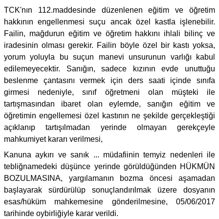
TCK'nın 112.maddesinde düzenlenen eğitim ve öğretim
hakkının engellenmesi suçu ancak özel kastla işlenebilir.
Failin, mağdurun eğitim ve öğretim hakkını ihlali bilinç ve
iradesinin olması gerekir. Failin böyle özel bir kastı yoksa,
yorum yoluyla bu suçun manevi unsurunun varlığı kabul
edilemeyecektir. Sanığın, sadece kızının evde unuttuğu
beslenme çantasını vermek için ders saati içinde sınıfa
girmesi nedeniyle, sınıf öğretmeni olan müşteki ile
tartışmasından ibaret olan eylemde, sanığın eğitim ve
öğretimin engellemesi özel kastının ne şekilde gerçekleştiği
açıklanıp tartışılmadan yerinde olmayan gerekçeyle
mahkumiyet kararı verilmesi,
Kanuna aykırı ve sanık ... müdafiinin temyiz nedenleri ile
tebliğnamedeki düşünce yerinde görüldüğünden HÜKMÜN
BOZULMASINA, yargılamanın bozma öncesi aşamadan
başlayarak sürdürülüp sonuçlandırılmak üzere dosyanın
esas/hüküm mahkemesine gönderilmesine, 05/06/2017
tarihinde oybirliğiyle karar verildi.