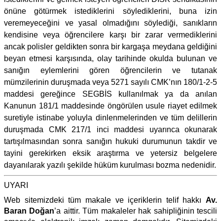
önüne götürmek istediklerini söylediklerini, buna izin
veremeyeceğini ve yasal olmadığını söylediği, sanıkların
kendisine veya öğrencilere karşı bir zarar vermediklerini
ancak polisler geldikten sonra bir kargaşa meydana geldiğini
beyan etmesi karşısında, olay tarihinde okulda bulunan ve
sanığın eylemlerini gören öğrencilerin ve tutanak
mümzilerinin duruşmada veya 5271 sayılı CMK’nın 180/1-2-5
maddesi gereğince SEGBİS kullanılmak ya da anılan
Kanunun 181/1 maddesinde öngörülen usule riayet edilmek
suretiyle istinabe yoluyla dinlenmelerinden ve tüm delillerin
duruşmada CMK 217/1 inci maddesi uyarınca okunarak
tartışılmasından sonra sanığın hukuki durumunun takdir ve
tayini gerekirken eksik araştırma ve yetersiz belgelere
dayanılarak yazılı şekilde hüküm kurulması bozma nedenidir.
UYARI
Web sitemizdeki tüm makale ve içeriklerin telif hakkı
Av.
Baran Doğan
’a aittir. Tüm makaleler hak sahipliğinin tescili