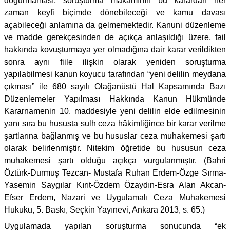
doğurmaması, soruşturma makamının bu karardan her
zaman keyfi biçimde dönebileceği ve kamu davası
açabileceği anlamına da gelmemektedir. Kanuni düzenleme
ve madde gerekçesinden de açıkça anlaşıldığı üzere, fail
hakkında kovuşturmaya yer olmadığına dair karar verildikten
sonra aynı fiile ilişkin olarak yeniden soruşturma
yapılabilmesi kanun koyucu tarafından “yeni delilin meydana
çıkması” ile 680 sayılı Olağanüstü Hal Kapsamında Bazı
Düzenlemeler Yapılması Hakkında Kanun Hükmünde
Kararnamenin 10. maddesiyle yeni delilin elde edilmesinin
yanı sıra bu hususta sulh ceza hâkimliğince bir karar verilme
şartlarına bağlanmış ve bu hususlar ceza muhakemesi şartı
olarak belirlenmiştir. Nitekim öğretide bu hususun ceza
muhakemesi şartı olduğu açıkça vurgulanmıştır. (Bahri
Öztürk-Durmuş Tezcan- Mustafa Ruhan Erdem-Özge Sırma-
Yasemin Saygılar Kırıt-Özdem Özaydın-Esra Alan Akcan-
Efser Erdem, Nazari ve Uygulamalı Ceza Muhakemesi
Hukuku, 5. Baskı, Seçkin Yayınevi, Ankara 2013, s. 65.)
Uygulamada yapılan soruşturma sonucunda “ek