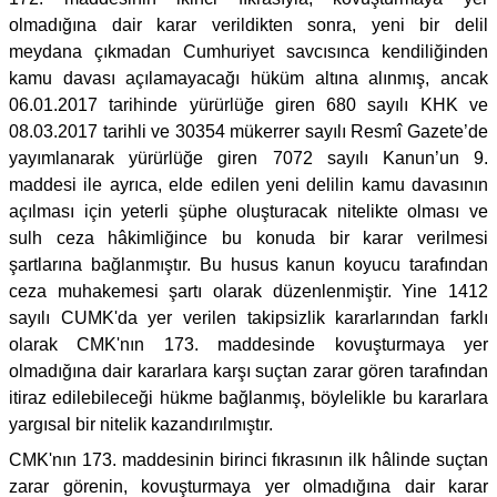
olmadığına dair karar verildikten sonra, yeni bir delil
meydana çıkmadan Cumhuriyet savcısınca kendiliğinden
kamu davası açılamayacağı hüküm altına alınmış, ancak
06.01.2017 tarihinde yürürlüğe giren 680 sayılı KHK ve
08.03.2017 tarihli ve 30354 mükerrer sayılı Resmî Gazete’de
yayımlanarak yürürlüğe giren 7072 sayılı Kanun’un 9.
maddesi ile ayrıca, elde edilen yeni delilin kamu davasının
açılması için yeterli şüphe oluşturacak nitelikte olması ve
sulh ceza hâkimliğince bu konuda bir karar verilmesi
şartlarına bağlanmıştır. Bu husus kanun koyucu tarafından
ceza muhakemesi şartı olarak düzenlenmiştir. Yine 1412
sayılı CUMK'da yer verilen takipsizlik kararlarından farklı
olarak CMK'nın 173. maddesinde kovuşturmaya yer
olmadığına dair kararlara karşı suçtan zarar gören tarafından
itiraz edilebileceği hükme bağlanmış, böylelikle bu kararlara
yargısal bir nitelik kazandırılmıştır.
CMK'nın 173. maddesinin birinci fıkrasının ilk hâlinde suçtan
zarar görenin, kovuşturmaya yer olmadığına dair karar