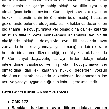
fiil kavramının, maddi ceza hukukundaki fiil kavramından
daha geniş bir içeriğe sahip olduğu ve fiilin aynı olup
olmadığının belirlenmesinde Cumhuriyet savcısınca yapılan
hukuki nitelendirmenin bir öneminin bulunmadığı hususları
göz önünde bulundurulduğunda; sanık hakkında düzenlenen
iddianame ile kovuşturmaya yer olmadığına dair ek kararda
anlatılan fiillerin ceza muhakemesi anlamında tek bir fiil
niteliğinde olduğu, dolayısıyla aynı fiil hakkında aynı
zamanda hem kovuşturmaya yer olmadığına dair ek karar
hem de iddianame düzenlendiği, bu hâliyle sanık hakkında
K. Cumhuriyet Başsavcılığınca aynı fiilden dolayı hukuki
nitelendirme yapılarak verilmiş olan kovuşturmaya yer
olmadığına dair ek kararının hukuki değerden yoksun
olduğunun, sanık hakkında düzenlenen iddianamenin ise
usul ve yasaya uygun olduğunun kabulü gerekmektedir.
Ceza Genel Kurulu - Karar: 2015/241
CMK 172
Sanıklar hakkında aynı fiilden dolayı verilen