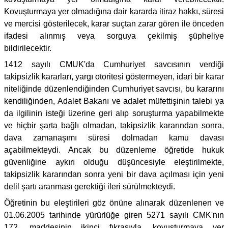
Kovuşturmaya yer olmadığına dair kararda itiraz hakkı, süresi
ve mercisi gösterilecek, karar suçtan zarar gören ile önceden
ifadesi alınmış veya sorguya çekilmiş şüpheliye
bildirilecektir.
1412 sayılı CMUK'da Cumhuriyet savcısının verdiği
takipsizlik kararları, yargı otoritesi göstermeyen, idari bir karar
niteliğinde düzenlendiğinden Cumhuriyet savcısı, bu kararını
kendiliğinden, Adalet Bakanı ve adalet müfettişinin talebi ya
da ilgilinin isteği üzerine geri alıp soruşturma yapabilmekte
ve hiçbir şarta bağlı olmadan, takipsizlik kararından sonra,
dava zamanaşımı süresi dolmadan kamu davası
açabilmekteydi. Ancak bu düzenleme öğretide hukuk
güvenliğine aykırı olduğu düşüncesiyle eleştirilmekte,
takipsizlik kararından sonra yeni bir dava açılması için yeni
delil şartı aranması gerektiği ileri sürülmekteydi.
Öğretinin bu eleştirileri göz önüne alınarak düzenlenen ve
01.06.2005 tarihinde yürürlüğe giren 5271 sayılı CMK'nın
172. maddesinin ikinci fıkrasıyla, kovuşturmaya yer