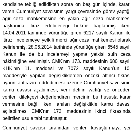
kendisine tebliğ edildikten sonra on beş gün içinde, kararı
veren Cumhuriyet savcısının yargı çevresinde görev yaptığı
ağır ceza mahkemesine en yakın ağır ceza mahkemesi
başkanına itiraz edebileceği hükme bağlanmış iken,
14.04.2011 tarihinde yürürlüğe giren 6217 sayılı Kanun ile
itirazı incelemeye yetkili merci ağır ceza mahkemesi olarak
belirlenmiş, 28.06.2014 tarihinde yürürlüğe giren 6545 sayılı
Kanun ile de bu incelemeyi yapma yetkisi sulh ceza
hâkimliğine verilmiştir. CMK'nın 173. maddesinin 680 sayılı
KHK'nın 11. maddesi ve 7072 sayılı Kanun'un 10.
maddesiyle yapılan değişikliklerden önceki altıncı fıkrası
uyarınca itirazın reddedilmesi üzerine Cumhuriyet savcısının
kamu davası açabilmesi, yeni delilin varlığı ve önceden
verilen dilekçeyi değerlendiren mercinin bu hususta karar
vermesine bağlı iken, anılan değişiklikle kamu davası
açılabilmesi CMK'nın 172. maddesinin ikinci fıkrasında
belirtilen usule tabi tutulmuştur.
Cumhuriyet savcısı tarafından verilen kovuşturmaya yer