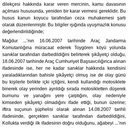
dilekçesi hakkında karar veren mercinin, kamu davasının
açılması hususunda, yeniden bir karar vermesi gereklidir. Bu
husus kanun koyucu tarafından ceza muhakemesi şartı
olarak düzenlenmiştir. Bu bilgiler ışığında uyuşmazlık konusu
değerlendirildiğinde;
Mağdur ...’nın 16.06.2007 tarihinde Araç Jandarma
Komutanlığına müracaat ederek Toygören köyü yolunda
sanıklar tarafından darbedildiğini belirterek şikâyetçi olduğu,
18.06.2007 tarihinde Araç Cumhuriyet Başsavcılığınca alınan
ifadesinde ise, her ne kadar sanıklar hakkında kendisini
yaraladıklarından bahisle şikâyetçi olmuş ise de olay günü
bu kişilerle birlikte içki içtiğini, kendi kullandığı motosiklete
binerek olay yerinden ayrıldığı sırada motosikletten düşerek
burnunu ve yanağını yere çarptığını, olay nedeniyle
kimseden şikâyetçi olmadığını ifade ettiği, bunun üzerine;
iftira suçunun şüphelisi olarak alınan 14.08.2007 tarihli
ifadesinde, gerçekten sanıklar tarafından darbedildiğini,
Kollukta verdiği ilk ifadesinin doğru olduğunu, ağabeyi ...’nın