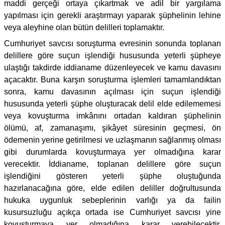
maddi gerçeği ortaya çıkartmak ve adil bir yargılama
yapılması için gerekli araştırmayı yaparak şüphelinin lehine
veya aleyhine olan bütün delilleri toplamaktır.
Cumhuriyet savcısı soruşturma evresinin sonunda toplanan
delillere göre suçun işlendiği hususunda yeterli şüpheye
ulaştığı takdirde iddianame düzenleyecek ve kamu davasını
açacaktır. Buna karşın soruşturma işlemleri tamamlandıktan
sonra, kamu davasının açılması için suçun işlendiği
hususunda yeterli şüphe oluşturacak delil elde edilememesi
veya kovuşturma imkânını ortadan kaldıran şüphelinin
ölümü, af, zamanaşımı, şikâyet süresinin geçmesi, ön
ödemenin yerine getirilmesi ve uzlaşmanın sağlanmış olması
gibi durumlarda kovuşturmaya yer olmadığına karar
verecektir. İddianame, toplanan delillere göre suçun
işlendiğini gösteren yeterli şüphe oluştuğunda
hazırlanacağına göre, elde edilen deliller doğrultusunda
hukuka uygunluk sebeplerinin varlığı ya da failin
kusursuzluğu açıkça ortada ise Cumhuriyet savcısı yine
kovuşturmaya yer olmadığına karar verebilecektir.