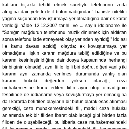
katılanı bıçakla tehdit etmek suretiyle telefonunu zorla
aldığına dair yeterli delil bulunmadığından” bahisle nitelikli
yağma suçundan kovuşturmaya yer olmadığına dair ek karar
verildiği hâlde 12.12.2007 tarihli ve ... sayılı iddianame ile
“Sanığın mağdurun telefonunu müzik dinlemek için aldıktan
sonra telefonu iade etmeyerek olay yerinden ayrıldığı” iddiası
ile kamu davası açıldığı olayda; ek kovuşturmaya yer
olmadığına ilişkin kararın mağdura tebliğ edildiğine ve bu
kararın kesinleştirildiğine dair dosya kapsamında herhangi
bir bilginin olmadığı, aynı fiille ilgili biri doğru, diğeri yanlış iki
kararın aynı zamanda verilmesi durumunda yanlış olan
kararın hukuki değerden yoksun olacağı, ceza
muhakemesine konu edilen fiilin aynı olup olmadığının
tespitinde de iddianame veya kovuşturmaya yer olmadığına
dair kararda belirtilen olayların bir bütün olarak esas alınması
gerektiği, ceza muhakemesindeki fiil, maddi ceza hukuku
anlamında tek bir fiilden ibaret olabileceği gibi birden fazla
fiilden de oluşabileceği, bu itibarla ceza muhakemesindeki