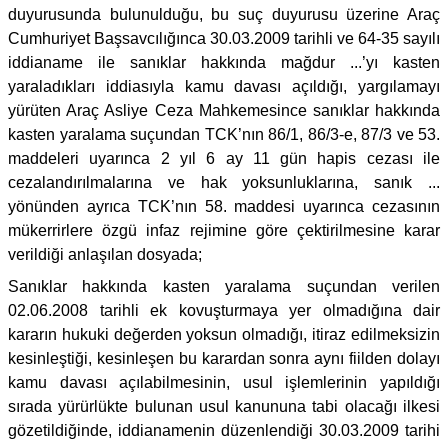
duyurusunda bulunulduğu, bu suç duyurusu üzerine Araç
Cumhuriyet Başsavcılığınca 30.03.2009 tarihli ve 64-35 sayılı
iddianame ile sanıklar hakkında mağdur ...’yı kasten
yaraladıkları iddiasıyla kamu davası açıldığı, yargılamayı
yürüten Araç Asliye Ceza Mahkemesince sanıklar hakkında
kasten yaralama suçundan TCK’nın 86/1, 86/3-e, 87/3 ve 53.
maddeleri uyarınca 2 yıl 6 ay 11 gün hapis cezası ile
cezalandırılmalarına ve hak yoksunluklarına, sanık ...
yönünden ayrıca TCK’nın 58. maddesi uyarınca cezasının
mükerrirlere özgü infaz rejimine göre çektirilmesine karar
verildiği anlaşılan dosyada;
Sanıklar hakkında kasten yaralama suçundan verilen
02.06.2008 tarihli ek kovuşturmaya yer olmadığına dair
kararın hukuki değerden yoksun olmadığı, itiraz edilmeksizin
kesinleştiği, kesinleşen bu karardan sonra aynı fiilden dolayı
kamu davası açılabilmesinin, usul işlemlerinin yapıldığı
sırada yürürlükte bulunan usul kanununa tabi olacağı ilkesi
gözetildiğinde, iddianamenin düzenlendiği 30.03.2009 tarihi