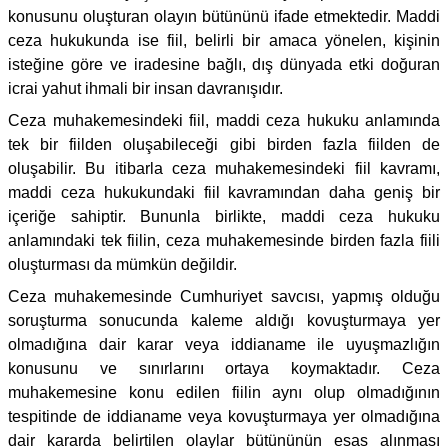
konusunu oluşturan olayın bütününü ifade etmektedir. Maddi
ceza hukukunda ise fiil, belirli bir amaca yönelen, kişinin
isteğine göre ve iradesine bağlı, dış dünyada etki doğuran
icrai yahut ihmali bir insan davranışıdır.
Ceza muhakemesindeki fiil, maddi ceza hukuku anlamında
tek bir fiilden oluşabileceği gibi birden fazla fiilden de
oluşabilir. Bu itibarla ceza muhakemesindeki fiil kavramı,
maddi ceza hukukundaki fiil kavramından daha geniş bir
içeriğe sahiptir. Bununla birlikte, maddi ceza hukuku
anlamındaki tek fiilin, ceza muhakemesinde birden fazla fiili
oluşturması da mümkün değildir.
Ceza muhakemesinde Cumhuriyet savcısı, yapmış olduğu
soruşturma sonucunda kaleme aldığı kovuşturmaya yer
olmadığına dair karar veya iddianame ile uyuşmazlığın
konusunu ve sınırlarını ortaya koymaktadır. Ceza
muhakemesine konu edilen fiilin aynı olup olmadığının
tespitinde de iddianame veya kovuşturmaya yer olmadığına
dair kararda belirtilen olaylar bütününün esas alınması