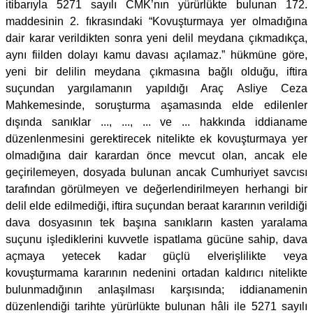
itibarıyla 5271 sayılı CMK’nın yürürlükte bulunan 172.
maddesinin 2. fıkrasındaki “Kovuşturmaya yer olmadığına
dair karar verildikten sonra yeni delil meydana çıkmadıkça,
aynı fiilden dolayı kamu davası açılamaz.” hükmüne göre,
yeni bir delilin meydana çıkmasına bağlı olduğu, iftira
suçundan yargılamanın yapıldığı Araç Asliye Ceza
Mahkemesinde, soruşturma aşamasında elde edilenler
dışında sanıklar ..., ..., ... ve ... hakkında iddianame
düzenlenmesini gerektirecek nitelikte ek kovuşturmaya yer
olmadığına dair karardan önce mevcut olan, ancak ele
geçirilemeyen, dosyada bulunan ancak Cumhuriyet savcısı
tarafından görülmeyen ve değerlendirilmeyen herhangi bir
delil elde edilmediği, iftira suçundan beraat kararının verildiği
dava dosyasının tek başına sanıkların kasten yaralama
suçunu işlediklerini kuvvetle ispatlama gücüne sahip, dava
açmaya yetecek kadar güçlü elverişlilikte veya
kovuşturmama kararının nedenini ortadan kaldırıcı nitelikte
bulunmadığının anlaşılması karşısında; iddianamenin
düzenlendiği tarihte yürürlükte bulunan hâli ile 5271 sayılı