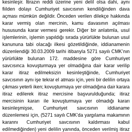
kesinleşir. İtirazın reddi üzerine yeni delil olsa dahi, aynı
fiilden dolayı Cumhuriyet savcısının kendiliğinden dava
açması mümkün değildir. Önceden verilen dilekçe hakkında
karar vermiş olan mercinin, kamu davasının açılması
hususunda karar vermesi gerekir. Diğer bir anlatımla, usul
işlemlerinin, işlemin yapıldığı sırada yürürlükte bulunan usul
kanununa tabi olacağı ilkesi gözetildiğinde, iddianamenin
düzenlendiği 30.03.2009 tarihi itibarıyla 5271 sayılı CMK’nın
yürürlükte bulunan 172. maddesine göre Cumhuriyet
savcısınca kovuşturmaya yer olmadığına dair karar verilip
karar itiraz edilmeksizin kesinleştiğinde, Cumhuriyet
savcısının aynı işe tekrar el atması için, yeni bir delilin ortaya
çıkması yeterli iken; kovuşturmaya yer olmadığına dair karara
itiraz edilerek itiraz mercisine başvurulduğunda; itiraz
mercisinin kararı ile kovuşturmaya yer olmadığı kararı
kesinleşmişse, Cumhuriyet savcısının iddianame
düzenlemesi için, (5271 sayılı CMK'da yargılama makamının
kararını Cumhuriyet savcısının kaldırması kabul
edilmediğinden) yeni delilin yanında, önceden verilmiş itiraz