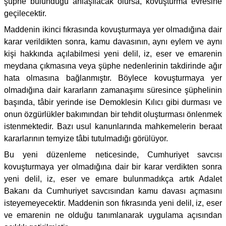
şüphe bulunduğu anlaşılacak olursa, kovuşturma evresine
geçilecektir.
Maddenin ikinci fıkrasında kovuşturmaya yer olmadığına dair
karar verildikten sonra, kamu davasının, aynı eylem ve aynı
kişi hakkında açılabilmesi yeni delil, iz, eser ve emarenin
meydana çıkmasına veya şüphe nedenlerinin takdirinde ağır
hata olmasına bağlanmıştır. Böylece kovuşturmaya yer
olmadığına dair kararların zamanaşımı süresince şüphelinin
başında, tâbir yerinde ise Demoklesin Kılıcı gibi durması ve
onun özgürlükler bakımından bir tehdit oluşturması önlenmek
istenmektedir. Bazı usul kanunlarında mahkemelerin beraat
kararlarının temyize tâbi tutulmadığı görülüyor.
Bu yeni düzenleme neticesinde, Cumhuriyet savcısı
kovuşturmaya yer olmadığına dair bir karar verdikten sonra
yeni delil, iz, eser ve emare bulunmadıkça artık Adalet
Bakanı da Cumhuriyet savcısından kamu davası açmasını
isteyemeyecektir. Maddenin son fıkrasında yeni delil, iz, eser
ve emarenin ne olduğu tanımlanarak uygulama açısından