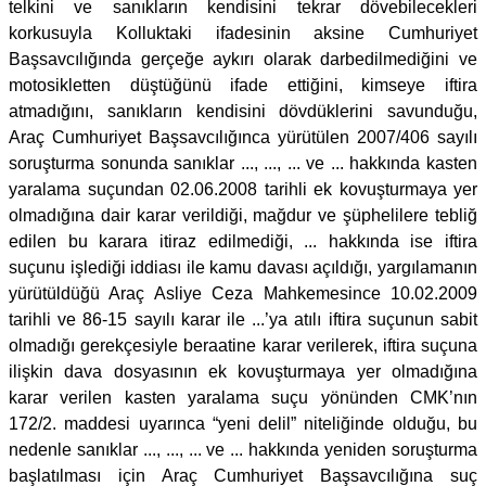
telkini ve sanıkların kendisini tekrar dövebilecekleri
korkusuyla Kolluktaki ifadesinin aksine Cumhuriyet
Başsavcılığında gerçeğe aykırı olarak darbedilmediğini ve
motosikletten düştüğünü ifade ettiğini, kimseye iftira
atmadığını, sanıkların kendisini dövdüklerini savunduğu,
Araç Cumhuriyet Başsavcılığınca yürütülen 2007/406 sayılı
soruşturma sonunda sanıklar ..., ..., ... ve ... hakkında kasten
yaralama suçundan 02.06.2008 tarihli ek kovuşturmaya yer
olmadığına dair karar verildiği, mağdur ve şüphelilere tebliğ
edilen bu karara itiraz edilmediği, ... hakkında ise iftira
suçunu işlediği iddiası ile kamu davası açıldığı, yargılamanın
yürütüldüğü Araç Asliye Ceza Mahkemesince 10.02.2009
tarihli ve 86-15 sayılı karar ile ...’ya atılı iftira suçunun sabit
olmadığı gerekçesiyle beraatine karar verilerek, iftira suçuna
ilişkin dava dosyasının ek kovuşturmaya yer olmadığına
karar verilen kasten yaralama suçu yönünden CMK’nın
172/2. maddesi uyarınca “yeni delil” niteliğinde olduğu, bu
nedenle sanıklar ..., ..., ... ve ... hakkında yeniden soruşturma
başlatılması için Araç Cumhuriyet Başsavcılığına suç