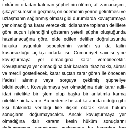
imkânını ortadan kaldıran şüphelinin ölümü, af, zamanaşımı,
şikayet süresinin geçmesi, ön ödemenin yerine getirilmesi ve
uzlaşmanın sağlanmış olması gibi durumlarda kovuşturmaya
yer olmadığına karar verecektir. İddianame toplanan delillere
göre suçun işlendiğini gösteren yeterli şüphe oluştuğunda
hazırlanacağına göre, elde edilen deliller doğrultusunda
hukuka uygunluk sebeplerinin varlığı ya da failin
kusursuzluğu açıkça ortada ise Cumhuriyet savcısı yine
kovuşturmaya yer olmadığına karar verebilecektir.
Kovuşturmaya yer olmadığına dair kararda itiraz hakkı, süresi
ve mercii gösterilecek, karar suçtan zarar gören ile önceden
ifadesi alınmış veya sorguya çekilmiş şüpheliye
bildirilecektir. Kovuşturmaya yer olmadığına dair karar adli-
idari nitelikte bir işlem olup başka bir anlatımla karma
nitelikte bir karardır. Bu nedenle beraat kararında olduğu gibi
kişi hakkında verildiği fiile ilişkin olarak kesin hüküm
sonuçlarını doğurmayacaktır. Ancak kovuşturmaya yer
olmadığına dair kararın kesin hüküm sonuçlarını