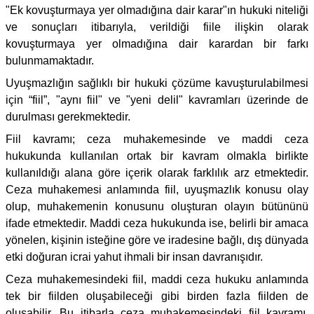
"Ek kovuşturmaya yer olmadığına dair karar"ın hukuki niteliği
ve sonuçları itibarıyla, verildiği fiile ilişkin olarak
kovuşturmaya yer olmadığına dair karardan bir farkı
bulunmamaktadır.
Uyuşmazlığın sağlıklı bir hukuki çözüme kavuşturulabilmesi
için “fiil”, "aynı fiil" ve "yeni delil" kavramları üzerinde de
durulması gerekmektedir.
Fiil kavramı; ceza muhakemesinde ve maddi ceza
hukukunda kullanılan ortak bir kavram olmakla birlikte
kullanıldığı alana göre içerik olarak farklılık arz etmektedir.
Ceza muhakemesi anlamında fiil, uyuşmazlık konusu olay
olup, muhakemenin konusunu oluşturan olayın bütününü
ifade etmektedir. Maddi ceza hukukunda ise, belirli bir amaca
yönelen, kişinin isteğine göre ve iradesine bağlı, dış dünyada
etki doğuran icrai yahut ihmali bir insan davranışıdır.
Ceza muhakemesindeki fiil, maddi ceza hukuku anlamında
tek bir fiilden oluşabileceği gibi birden fazla fiilden de
oluşabilir. Bu itibarla ceza muhakemesindeki fiil kavramı,