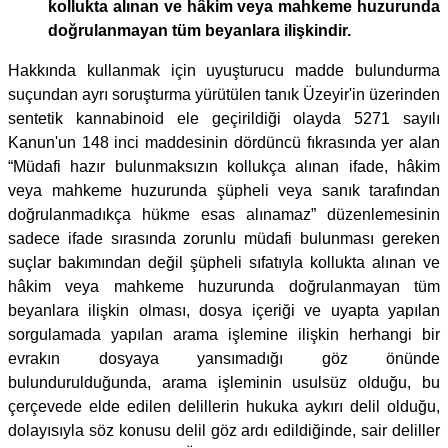
kollukta alınan ve hâkim veya mahkeme huzurunda
doğrulanmayan tüm beyanlara ilişkindir.
Hakkında kullanmak için uyuşturucu madde bulundurma
suçundan ayrı soruşturma yürütülen tanık Üzeyir'in üzerinden
sentetik kannabinoid ele geçirildiği olayda 5271 sayılı
Kanun'un 148 inci maddesinin dördüncü fıkrasında yer alan
“Müdafi hazır bulunmaksızın kollukça alınan ifade, hâkim
veya mahkeme huzurunda şüpheli veya sanık tarafından
doğrulanmadıkça hükme esas alınamaz” düzenlemesinin
sadece ifade sırasında zorunlu müdafi bulunması gereken
suçlar bakımından değil şüpheli sıfatıyla kollukta alınan ve
hâkim veya mahkeme huzurunda doğrulanmayan tüm
beyanlara ilişkin olması, dosya içeriği ve uyapta yapılan
sorgulamada yapılan arama işlemine ilişkin herhangi bir
evrakın dosyaya yansımadığı göz önünde
bulundurulduğunda, arama işleminin usulsüz olduğu, bu
çerçevede elde edilen delillerin hukuka aykırı delil olduğu,
dolayısıyla söz konusu delil göz ardı edildiğinde, sair deliller