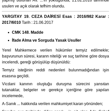
yapmış bulunan Av. ...'in yokluğunda, 21.02.2018 tarihinde
usulen ve açık olarak tefhim olundu.
YARGITAY 19. CEZA DAİRESİ Esas : 2016/982 Karar :
2017/6010
Tarih : 21.06.2017
CMK 148. Madde
İfade Alma ve Sorguda Yasak Usuller
Yerel Mahkemece verilen hükümler temyiz edilmekle;
başvurunun süresi, kararın niteliği ve suç tarihine göre dosya
incelendi, gereği görüşülüp düşünüldü:
Temyiz isteğinin reddi nedenleri bulunmadığından işin
esasına geçildi.
Vicdani kanının oluştuğu duruşma sürecini yansıtan
tutanaklar, belgeler ve gerekçe içeriğine göre yapılan
incelemede,
A-Sanık ... hakkında verilen mahkumiyet kararı yönünden;