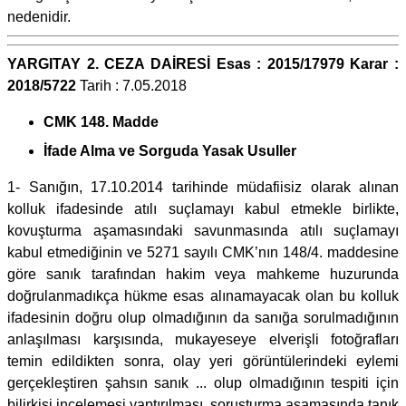
nedenidir.
YARGITAY 2. CEZA DAİRESİ Esas : 2015/17979 Karar :
2018/5722
Tarih : 7.05.2018
CMK 148. Madde
İfade Alma ve Sorguda Yasak Usuller
1- Sanığın, 17.10.2014 tarihinde müdafiisiz olarak alınan
kolluk ifadesinde atılı suçlamayı kabul etmekle birlikte,
kovuşturma aşamasındaki savunmasında atılı suçlamayı
kabul etmediğinin ve 5271 sayılı CMK’nın 148/4. maddesine
göre sanık tarafından hakim veya mahkeme huzurunda
doğrulanmadıkça hükme esas alınamayacak olan bu kolluk
ifadesinin doğru olup olmadığının da sanığa sorulmadığının
anlaşılması karşısında, mukayeseye elverişli fotoğrafları
temin edildikten sonra, olay yeri görüntülerindeki eylemi
gerçekleştiren şahsın sanık ... olup olmadığının tespiti için
bilirkişi incelemesi yaptırılması, soruşturma aşamasında tanık