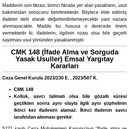
Maddenin son fıkrası, birinci fıkrada yer alan yasakların, usul
bakımından sonucunu belirtmektedir. Böylece elde edilmiş
ifadeler delil olarak değerlendirilemeyecektir yani nazara
alınmayacaktır. Madde bu hususa o derecede önem
vermektedir ki, ifadelerin, ilgilinin rızası olsa bile geçerli
sayılması usul yönünden yasaklanmıştır.
CMK 148 (İfade Alma ve Sorguda
Yasak Usuller) Emsal Yargıtay
Kararları
Ceza Genel Kurulu 2023/230 E. , 2023/507 K.
CMK 148
Kolluk, savcı talimatı olsa bile gözaltı süresi
geçtikten sonra aynı olayla ilgili aynı şüphelinin
ikinci kez ifadesini alamaz. İkinci ifadenin savcı
tarafından alınması gerekir.
5271 sayılı Ceza Muhakemesi Kanunu'nun "İfade alma ve