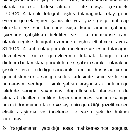
olarak kollukta ifadesi alınan ... ile dosya içesindeki
17.09.2014 tarihli fotoğraf teşhis tutanağında olay günü
eylemi gerçekleştiren şahıs ile yüz yüze gelip muhatap
oldukları ve suç tarihinde suça konu aracın çalındığı
işyerinde çalıştıkları belirtilen...ve ....’a mümkünse canlı
olarak değilse fotoğraf üzerinden teşhis ettirilmesi, ayrıca
31.10.2014 tarihli olay görüntü inceleme ve tespit tutanağını
düzenleyen kolluk görevlilerinin tutanak tanığı olarak
dinlenip bu tanıklara görüntülerdeki şahsın sanık ... olarak ne
şekilde tespit edildiği sorularak tüm bu hususlar yerine
getirildikten sonra sanığın kolluk ifadesinde ismini ve telefon
numarasını verdiği.... isimli şahsın araştırılarak bulunduğu
takdirde sanığın savunması doğrultusunda ifadesinin de
alınarak delillerin birlikte değerlendirilmesi sonucu sanığın
hukuki durumunun takdir ve tayininin gerektiği gözetilmeden
eksik araştırma ve inceleme ile yazılı şekilde hüküm
kurulması,
2- Yargılamanın yapıldığı esas mahkemesince sorgusu