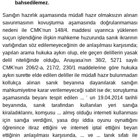
bahsedilemez.
Sanığın hazırlık aşamasında müdafi hazır olmaksızın alınan
savunmasının kovuşturma aşamasında doğrulanmaması
nedeni ile CMK'nun 148/4. maddesi uyarınca yüklenen
suçun işlendiğine ilişkin mahkeme huzurunda sanık ikrarının
varlığından söz edilemeyeceğinin de anlaşılması karşısında;
yapılan arama hukuka aykırı olup, ele geçen delillerin yasak
delil niteliğinde olduğu, Anayasa'nın 38/2, 5271 sayılı
CMK'nun 206/2-a, 217/2, 230/1 maddelerine göre hukuka
aykırı surette elde edilen deliller ile müdafi hazır bulunmadan
kollukça alınan sanık beyanına dayanılarak sanığın
mahkumiyetine karar verilemeyeceği sabit ise de; soruşturma
aşamasında beyanı tespit edilen ... ' un 19.04.2014 tarihli
beyanında, sanık tarafından kullanılan yeri sanığa
kiraladıklarını, komşusu ... almış olduğu interneti kullanması
için sanığa verdiğini, yasa dışı iddia oyunu oynattığını
öğrenince itiraz ettiğini ve interneti iptal ettiğini beyan
ettiğinin anlaşılması karşısında, ... ve ... tanık sıfatı ile