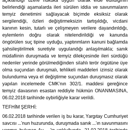
açıklandığı üzere hukuka uygun olarak elde edildiğinin
belirlendiği aşamalarda ileri sürülen iddia ve savunmaların
temyiz denetimini sağlayacak biçimde eksiksiz olarak
sergilendiği, özleri değiştirmeksizin tartışıldığı, vicdani
kanının kesin, tutarlı ve çelişmeyen verilere dayandırıldığı,
eylemlerin doğru olarak nitelendirildiği ve kanunda
öngörülen suç tipine uyduğu, yaptırımların kanuni bağlamda
şahsileştirilmek suretiyle uygulandığı anlaşılmakla; sanık
müdafiinin duruşmada ve temyiz dilekçesinde ileri sürdüğü
nedenler yerinde görülmediğinden silahlı terör örgütüne üye
olma suçundan duruşmalı, tehlikeli maddeleri izinsiz olarak
bulundurma veya el değiştirme suçundan duruşmasız olarak
yapılan incelemede CMK'nın 302/1. maddesi gereğince
temyiz davasının esastan reddiyle hükmün ONANMASINA,
06.02.2018 tarihinde oybirliğiyle karar verildi.
TEFHİM ŞERHİ:
06.02.2018 tarihinde verilen iş bu karar, Yargıtay Cumhuriyet
savcısı ...'nun huzurunda, duruşmada sanık ...'ın savunmasını