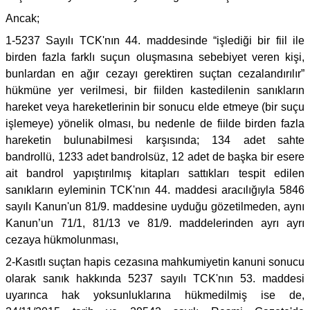
Ancak;
1-5237 Sayılı TCK'nın 44. maddesinde “işlediği bir fiil ile
birden fazla farklı suçun oluşmasına sebebiyet veren kişi,
bunlardan en ağır cezayı gerektiren suçtan cezalandırılır”
hükmüne yer verilmesi, bir fiilden kastedilenin sanıkların
hareket veya hareketlerinin bir sonucu elde etmeye (bir suçu
işlemeye) yönelik olması, bu nedenle de fiilde birden fazla
hareketin bulunabilmesi karşısında; 134 adet sahte
bandrollü, 1233 adet bandrolsüz, 12 adet de başka bir esere
ait bandrol yapıştırılmış kitapları sattıkları tespit edilen
sanıkların eyleminin TCK'nın 44. maddesi aracılığıyla 5846
sayılı Kanun'un 81/9. maddesine uyduğu gözetilmeden, aynı
Kanun’un 71/1, 81/13 ve 81/9. maddelerinden ayrı ayrı
cezaya hükmolunması,
2-Kasıtlı suçtan hapis cezasına mahkumiyetin kanuni sonucu
olarak sanık hakkında 5237 sayılı TCK'nın 53. maddesi
uyarınca hak yoksunluklarına hükmedilmiş ise de,