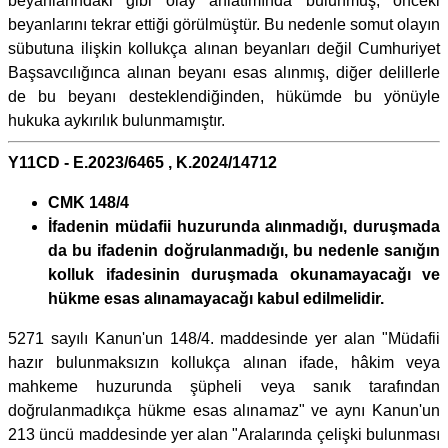
beyanlarındaki gibi olay anlatımında bulunmuş, önceki
beyanlarını tekrar ettiği görülmüştür. Bu nedenle somut olayın
sübutuna ilişkin kollukça alınan beyanları değil Cumhuriyet
Başsavcılığınca alınan beyanı esas alınmış, diğer delillerle
de bu beyanı desteklendiğinden, hükümde bu yönüyle
hukuka aykırılık bulunmamıştır.
Y11CD - E.2023/6465 , K.2024/14712
CMK 148/4
İfadenin müdafii huzurunda alınmadığı, duruşmada
da bu ifadenin doğrulanmadığı, bu nedenle sanığın
kolluk ifadesinin duruşmada okunamayacağı ve
hükme esas alınamayacağı kabul edilmelidir.
5271 sayılı Kanun'un 148/4. maddesinde yer alan "Müdafii
hazır bulunmaksızın kollukça alınan ifade, hâkim veya
mahkeme huzurunda şüpheli veya sanık tarafından
doğrulanmadıkça hükme esas alınamaz" ve aynı Kanun'un
213 üncü maddesinde yer alan "Aralarında çelişki bulunması