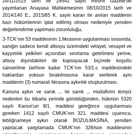
24/11/2015 tarih ve 29542 sayılı Resmi Gazete'de
yayımlanan Anayasa Mahkemesinin 08/10/2015 tarih ve
2014/140 E., 2015/85 K. sayılı kararı ile anılan maddenin
bazı hükümlerinin iptal edilmiş olması nedeniyle yeniden
değerlendirme yapılması zorunluluğu,
3-TCK’nın 53 maddesinin 1.fıkrasının uygulanması sırasında,
sanığın sadece kendi altsoyu üzerindeki velayet, vesayet ve
kayyımlık yetkileri açısından sınırlama getirilmesi yerine,
altsoy dışındakileri de kapsayacak biçimde koşullu
salıverilme tarihine kadar TCK’nın 53/1-c maddesindeki
haklardan yoksun bırakılmasına karar verilerek aynı
maddenin (3) numaralı fıkrasına aykırılık oluşturulması,
Kanuna aykırı ve sanık ... ile sanık ... müdafiinin temyiz
nedenleri bu itibarla yerinde görüldüğünden, hükmün 5320
sayılı Kanun'un 8/1. maddesi gereğince uygulanması
gereken 1412 sayılı CMUK'nın 321. maddesi uyarınca,
tebliğnameye aykırı olarak BOZULMASINA, yeniden
yapılacak yargılamada CMUK’nın 326/son maddesinin