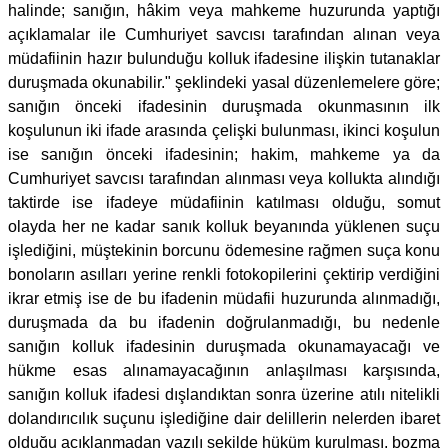
halinde; sanığın, hâkim veya mahkeme huzurunda yaptığı
açıklamalar ile Cumhuriyet savcısı tarafından alınan veya
müdafiinin hazır bulunduğu kolluk ifadesine ilişkin tutanaklar
duruşmada okunabilir." şeklindeki yasal düzenlemelere göre;
sanığın önceki ifadesinin duruşmada okunmasının ilk
koşulunun iki ifade arasında çelişki bulunması, ikinci koşulun
ise sanığın önceki ifadesinin; hakim, mahkeme ya da
Cumhuriyet savcısı tarafından alınması veya kollukta alındığı
taktirde ise ifadeye müdafiinin katılması olduğu, somut
olayda her ne kadar sanık kolluk beyanında yüklenen suçu
işlediğini, müştekinin borcunu ödemesine rağmen suça konu
bonoların asılları yerine renkli fotokopilerini çektirip verdiğini
ikrar etmiş ise de bu ifadenin müdafii huzurunda alınmadığı,
duruşmada da bu ifadenin doğrulanmadığı, bu nedenle
sanığın kolluk ifadesinin duruşmada okunamayacağı ve
hükme esas alınamayacağının anlaşılması karşısında,
sanığın kolluk ifadesi dışlandıktan sonra üzerine atılı nitelikli
dolandırıcılık suçunu işlediğine dair delillerin nelerden ibaret
olduğu açıklanmadan yazılı şekilde hüküm kurulması, bozma