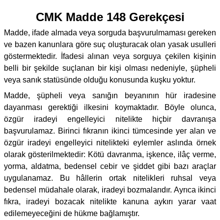
CMK Madde 148 Gerekçesi
Madde, ifade almada veya sorguda başvurulmaması gereken
ve bazen kanunlara göre suç oluşturacak olan yasak usulleri
göstermektedir. İfadesi alınan veya sorguya çekilen kişinin
belli bir şekilde suçlanan bir kişi olması nedeniyle, şüpheli
veya sanık statüsünde olduğu konusunda kuşku yoktur.
Madde, şüpheli veya sanığın beyanının hür iradesine
dayanması gerektiği ilkesini koymaktadır. Böyle olunca,
özgür iradeyi engelleyici nitelikte hiçbir davranışa
başvurulamaz. Birinci fıkranın ikinci tümcesinde yer alan ve
özgür iradeyi engelleyici nitelikteki eylemler aslında örnek
olarak gösterilmektedir: Kötü davranma, işkence, ilâç verme,
yorma, aldatma, bedensel cebir ve şiddet gibi bazı araçlar
uygulanamaz. Bu hâllerin ortak nitelikleri ruhsal veya
bedensel müdahale olarak, iradeyi bozmalarıdır. Ayrıca ikinci
fıkra, iradeyi bozacak nitelikte kanuna aykırı yarar vaat
edilemeyeceğini de hükme bağlamıştır.