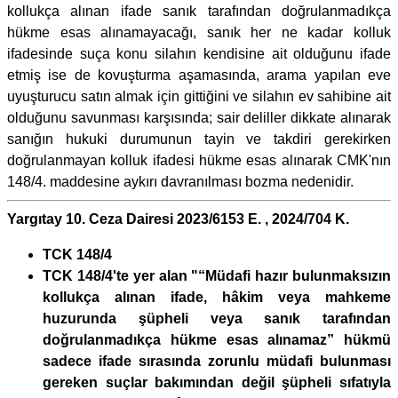
kollukça alınan ifade sanık tarafından doğrulanmadıkça
hükme esas alınamayacağı, sanık her ne kadar kolluk
ifadesinde suça konu silahın kendisine ait olduğunu ifade
etmiş ise de kovuşturma aşamasında, arama yapılan eve
uyuşturucu satın almak için gittiğini ve silahın ev sahibine ait
olduğunu savunması karşısında; sair deliller dikkate alınarak
sanığın hukuki durumunun tayin ve takdiri gerekirken
doğrulanmayan kolluk ifadesi hükme esas alınarak CMK'nın
148/4. maddesine aykırı davranılması bozma nedenidir.
Yargıtay 10. Ceza Dairesi 2023/6153 E. , 2024/704 K.
TCK 148/4
TCK 148/4'te yer alan "“Müdafi hazır bulunmaksızın
kollukça alınan ifade, hâkim veya mahkeme
huzurunda şüpheli veya sanık tarafından
doğrulanmadıkça hükme esas alınamaz” hükmü
sadece ifade sırasında zorunlu müdafi bulunması
gereken suçlar bakımından değil şüpheli sıfatıyla