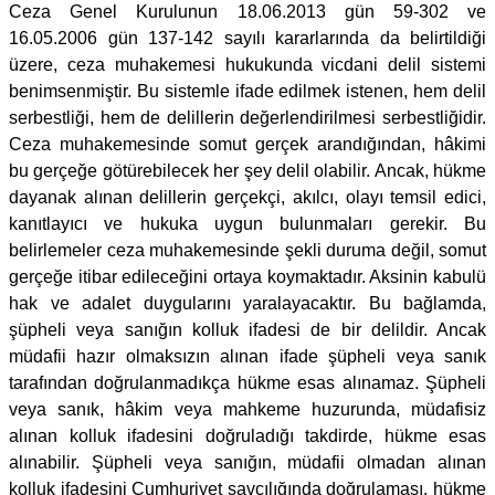
Ceza Genel Kurulunun 18.06.2013 gün 59-302 ve
16.05.2006 gün 137-142 sayılı kararlarında da belirtildiği
üzere, ceza muhakemesi hukukunda vicdani delil sistemi
benimsenmiştir. Bu sistemle ifade edilmek istenen, hem delil
serbestliği, hem de delillerin değerlendirilmesi serbestliğidir.
Ceza muhakemesinde somut gerçek arandığından, hâkimi
bu gerçeğe götürebilecek her şey delil olabilir. Ancak, hükme
dayanak alınan delillerin gerçekçi, akılcı, olayı temsil edici,
kanıtlayıcı ve hukuka uygun bulunmaları gerekir. Bu
belirlemeler ceza muhakemesinde şekli duruma değil, somut
gerçeğe itibar edileceğini ortaya koymaktadır. Aksinin kabulü
hak ve adalet duygularını yaralayacaktır. Bu bağlamda,
şüpheli veya sanığın kolluk ifadesi de bir delildir. Ancak
müdafii hazır olmaksızın alınan ifade şüpheli veya sanık
tarafından doğrulanmadıkça hükme esas alınamaz. Şüpheli
veya sanık, hâkim veya mahkeme huzurunda, müdafisiz
alınan kolluk ifadesini doğruladığı takdirde, hükme esas
alınabilir. Şüpheli veya sanığın, müdafii olmadan alınan
kolluk ifadesini Cumhuriyet savcılığında doğrulaması, hükme