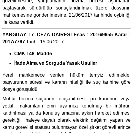
gözetilmesine, yargılamanın bozma öncesi aşamadan
başlayarak sürdürülüp sonuçlandırılmak üzere dosyanın
mahkemesine gönderilmesine, 21/06/2017 tarihinde oybirliği
ile karar verildi.
YARGITAY 17. CEZA DAİRESİ Esas : 2016/9955 Karar :
2017/7767
Tarih : 15.06.2017
CMK 148. Madde
İfade Alma ve Sorguda Yasak Usuller
Yerel mahkemece verilen hüküm temyiz edilmekle,
başvurunun süresi ve kararın niteliği ile suç tarihine göre
dosya görüşüldü:
Mühür bozma suçunun; oluşabilmesi için kanunun veya
yetkili makamların emri uyarınca konulmuş bir mührün
kaldırılması ya da konuluş amacına aykırı hareket edilmesi
gerektiği, ihaleye dayalı olarak elektrik dağıtımı yapan ve
kamu görevlisi statüsü bulunmayan özel şirket görevlilerince