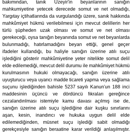
bakımından, tanık Üzeyir'in beyanlarının sanığın
mahkumiyetine yetecek derecede somut ve net olmadığı,
Yargıtay içtihatlarında da vurgulandığı üzere, sanık hakkında
mahkûmiyet hükmü verilebilmesi için mevcut delillerin her
türlü şüpheden uzak olması ve somut ve net olması
gerekeceği, oysa tanığın beyanında somut ve net beyanlarda
bulunmadığı, hatırlamadığını beyan ettiği, genel geçer
ifadeler kullandığı, bu haliyle sanığın üzerine atılı suçu
işlediğini gösterir mahkûmiyetine yeter nitelikte somut delil
elde edilemediği, mevcut delil durumu ile mahkûmiyet hükmü
kurulmasının hukuki olmayacağı, sanığın üzerine atılı
uyuşturucu veya uyarıcı madde ticareti yapma veya sağlama
suçunu işlediğinden bahisle 5237 sayılı Kanun'un 188 inci
maddesinin üçüncü ve dördüncü fıkraları gereğince
cezalandırılması istemiyle kamu davası açılmış ise de,
sanığın üzerine atılı suçu işlediğine dair kuşku sınırlarını
aşan, kesin, inandırıcı ve hukuka uygun delil elde
edilemediğinden, müsnet suçu işlediği sabit olmadığı
gerekçesiyle sanığın beraatine karar verildiği anlaşılmıştır.