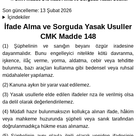
Son güncelleme:
13 Şubat 2026
İçindekiler
İfade Alma ve Sorguda Yasak Usuller
CMK Madde 148
(1) Şüphelinin ve sanığın beyanı özgür iradesine
dayanmalıdır. Bunu engelleyici nitelikte kötü davranma,
işkence, ilâç verme, yorma, aldatma, cebir veya tehditte
bulunma, bazı araçları kullanma gibi bedensel veya ruhsal
müdahaleler yapılamaz.
(2) Kanuna aykırı bir yarar vaat edilemez.
(3) Yasak usullerle elde edilen ifadeler rıza ile verilmiş olsa
da delil olarak değerlendirilemez.
(4) Müdafi hazır bulunmaksızın kollukça alınan ifade, hâkim
veya mahkeme huzurunda şüpheli veya sanık tarafından
doğrulanmadıkça hükme esas alınamaz.
(5) Şüphelinin aynı olayla ilgili olarak yeniden ifadesinin