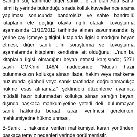
Sanığın suç tarihinde diğer sanık ...'e ait olan Ada Sahaf
isimli iş yerinde bulunduğu sırada kolluk kuvvetlerince arama
yapılması sonucunda bandrolsüz ve sahte bandrollü
kitapların ele geçtiği olayla ilgili olarak, kovuşturma
aşamasında 11/10/2012 tarihinde alınan savunmasında; iş
yerine çay içmeye gittiğini, kitaplarla ilgisi olmadığını beyan
etmesi, diğer sanık ...'in soruşturma ve kovuşturma
aşamalarında kitapların kendisine ait olduğunu, ...'nun bu
kitaplarla ilgisi olmadığını beyan etmesi karşısında; 5271
sayılı CMK'nın 148/4 maddesinde; "Müdafi hazır
bulunmaksızın kollukça alınan ifade, hakim veya mahkeme
huzurunda şüpheli veya sanık tarafından doğrulanmadıkça
hükme esas alınamaz." şeklindeki düzenleme uyarınca
müdafii hazır bulunmadan kollukça alınan sanığın beyanı
dışında başkaca mahkumiyetine yeterli delil bulunmayan
sanık hakkında beraat kararı verilmesi gerekirken,
mahkumiyetine hükmolunması,
B-Sanık ... hakkında verilen mahkumiyet kararı yönünden;
başkaca temyiz nedenleri yerinde görülmemiştir.