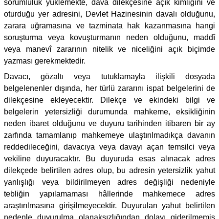
sorumluluk yüklemekte, dava dilekçesine açık kimliğini ve
oturduğu yer adresini, Devlet Hazinesinin davalı olduğunu,
zarara uğramasına ve tazminata hak kazanmasına hangi
soruşturma veya kovuşturmanın neden olduğunu, maddî
veya manevî zararının nitelik ve niceliğini açık biçimde
yazması gerekmektedir.
Davacı, gözaltı veya tutuklamayla ilişkili dosyada
belgelenenler dışında, her türlü zararını ispat belgelerini de
dilekçesine ekleyecektir. Dilekçe ve ekindeki bilgi ve
belgelerin yetersizliği durumunda mahkeme, eksikliğinin
neden ibaret olduğunu ve duyuru tarihinden itibaren bir ay
zarfında tamamlanıp mahkemeye ulaştırılmadıkça davanın
reddedileceğini, davacıya veya davayı açan temsilci veya
vekiline duyuracaktır. Bu duyuruda esas alınacak adres
dilekçede belirtilen adres olup, bu adresin yetersizlik yahut
yanlışlığı veya bildirilmeyen adres değişliği nedeniyle
tebliğin yapılamaması hâllerinde mahkemece adres
araştırılmasına girişilmeyecektir. Duyurulan yahut belirtilen
nedenle duyurulma olanaksızlığından dolayı giderilmemiş