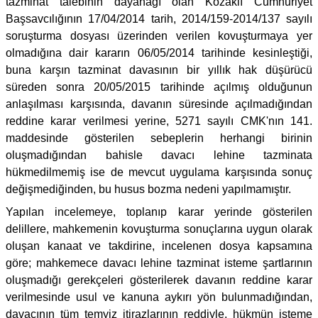
tazminat talebinin dayanağı olan Kozaklı Cumhuriyet
Başsavcılığının 17/04/2014 tarih, 2014/159-2014/137 sayılı
soruşturma dosyası üzerinden verilen kovuşturmaya yer
olmadığına dair kararın 06/05/2014 tarihinde kesinleştiği,
buna karşın tazminat davasının bir yıllık hak düşürücü
süreden sonra 20/05/2015 tarihinde açılmış olduğunun
anlaşılması karşısında, davanın süresinde açılmadığından
reddine karar verilmesi yerine, 5271 sayılı CMK'nın 141.
maddesinde gösterilen sebeplerin herhangi birinin
oluşmadığından bahisle davacı lehine tazminata
hükmedilmemiş ise de mevcut uygulama karşısında sonuç
değişmediğinden, bu husus bozma nedeni yapılmamıştır.
Yapılan incelemeye, toplanıp karar yerinde gösterilen
delillere, mahkemenin kovuşturma sonuçlarına uygun olarak
oluşan kanaat ve takdirine, incelenen dosya kapsamına
göre; mahkemece davacı lehine tazminat isteme şartlarının
oluşmadığı gerekçeleri gösterilerek davanın reddine karar
verilmesinde usul ve kanuna aykırı yön bulunmadığından,
davacının tüm temyiz itirazlarının reddiyle, hükmün isteme