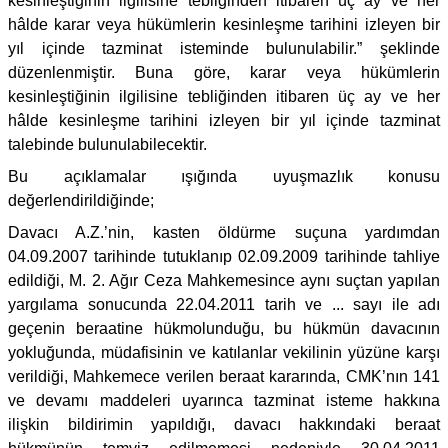
kesinleştiğinin ilgilisine tebliğinden itibaren üç ay ve her
hâlde karar veya hükümlerin kesinleşme tarihini izleyen bir
yıl içinde tazminat isteminde bulunulabilir.” şeklinde
düzenlenmiştir. Buna göre, karar veya hükümlerin
kesinleştiğinin ilgilisine tebliğinden itibaren üç ay ve her
hâlde kesinleşme tarihini izleyen bir yıl içinde tazminat
talebinde bulunulabilecektir.
Bu açıklamalar ışığında uyuşmazlık konusu
değerlendirildiğinde;
Davacı A.Z.’nin, kasten öldürme suçuna yardımdan
04.09.2007 tarihinde tutuklanıp 02.09.2009 tarihinde tahliye
edildiği, M. 2. Ağır Ceza Mahkemesince aynı suçtan yapılan
yargılama sonucunda 22.04.2011 tarih ve ... sayı ile adı
geçenin beraatine hükmolunduğu, bu hükmün davacının
yokluğunda, müdafisinin ve katılanlar vekilinin yüzüne karşı
verildiği, Mahkemece verilen beraat kararında, CMK’nın 141
ve devamı maddeleri uyarınca tazminat isteme hakkına
ilişkin bildirimin yapıldığı, davacı hakkındaki beraat