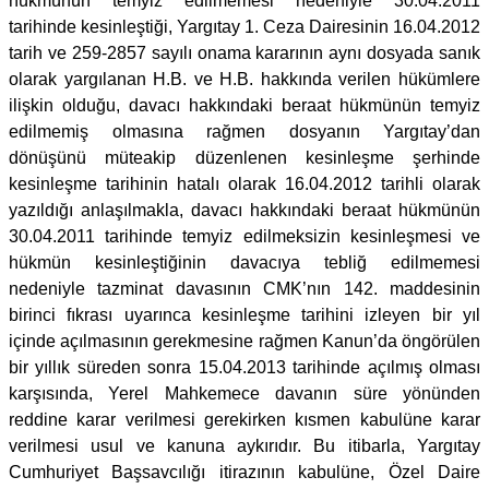
hükmünün temyiz edilmemesi nedeniyle 30.04.2011
tarihinde kesinleştiği, Yargıtay 1. Ceza Dairesinin 16.04.2012
tarih ve 259-2857 sayılı onama kararının aynı dosyada sanık
olarak yargılanan H.B. ve H.B. hakkında verilen hükümlere
ilişkin olduğu, davacı hakkındaki beraat hükmünün temyiz
edilmemiş olmasına rağmen dosyanın Yargıtay’dan
dönüşünü müteakip düzenlenen kesinleşme şerhinde
kesinleşme tarihinin hatalı olarak 16.04.2012 tarihli olarak
yazıldığı anlaşılmakla, davacı hakkındaki beraat hükmünün
30.04.2011 tarihinde temyiz edilmeksizin kesinleşmesi ve
hükmün kesinleştiğinin davacıya tebliğ edilmemesi
nedeniyle tazminat davasının CMK’nın 142. maddesinin
birinci fıkrası uyarınca kesinleşme tarihini izleyen bir yıl
içinde açılmasının gerekmesine rağmen Kanun’da öngörülen
bir yıllık süreden sonra 15.04.2013 tarihinde açılmış olması
karşısında, Yerel Mahkemece davanın süre yönünden
reddine karar verilmesi gerekirken kısmen kabulüne karar
verilmesi usul ve kanuna aykırıdır. Bu itibarla, Yargıtay
Cumhuriyet Başsavcılığı itirazının kabulüne, Özel Daire