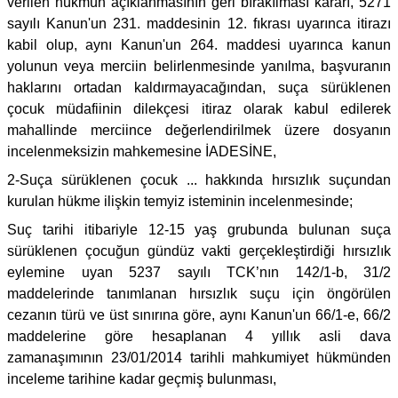
verilen hükmün açıklanmasının geri bırakılması kararı, 5271
sayılı Kanun'un 231. maddesinin 12. fıkrası uyarınca itirazı
kabil olup, aynı Kanun'un 264. maddesi uyarınca kanun
yolunun veya merciin belirlenmesinde yanılma, başvuranın
haklarını ortadan kaldırmayacağından, suça sürüklenen
çocuk müdafiinin dilekçesi itiraz olarak kabul edilerek
mahallinde merciince değerlendirilmek üzere dosyanın
incelenmeksizin mahkemesine İADESİNE,
2-Suça sürüklenen çocuk ... hakkında hırsızlık suçundan
kurulan hükme ilişkin temyiz isteminin incelenmesinde;
Suç tarihi itibariyle 12-15 yaş grubunda bulunan suça
sürüklenen çocuğun gündüz vakti gerçekleştirdiği hırsızlık
eylemine uyan 5237 sayılı TCK’nın 142/1-b, 31/2
maddelerinde tanımlanan hırsızlık suçu için öngörülen
cezanın türü ve üst sınırına göre, aynı Kanun'un 66/1-e, 66/2
maddelerine göre hesaplanan 4 yıllık asli dava
zamanaşımının 23/01/2014 tarihli mahkumiyet hükmünden
inceleme tarihine kadar geçmiş bulunması,