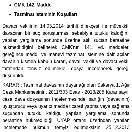
CMK 142. Madde
Tazminat İsteminin Koşulları
Davacı vekilinin 14.03.2014 tarihli dilekçesi ile müvekkili
davacının bir suç soruşturması sebebiyle tutuklu kaldığını,
yapılan yargılama sonunda üzerine atılı suçtan beraatine
hükmedildiğini belirterek CMK'nın 141. vd. maddeleri
gereğince maddi ve manevi tazminat istemine dair açılan
davanın kısmen kabulü kararı, davalı vekili ve davacı vekili
tarafından temyiz edilmekle, dosya incelenerek gereği
düşünüldü:
KARAR : Tazminat davasının dayanağı olan Sakarya 1. Ağır
Ceza Mahkemesinin, 2011/303 Esas - 2013/285 Karar sayılı
ceza dava dosyasının incelenmesinde; sanığın (davacının)
uyuşturucu veya uyarıcı madde ticareti yapma veya sağlama
suçundan tutuklu kaldığı, yapılan yargılama sonunda
beraatine hükmedildiği, UYAP ortamı üzerinden yapılan
incelemede hükmün temyiz edilmeksizin 25.12.2013