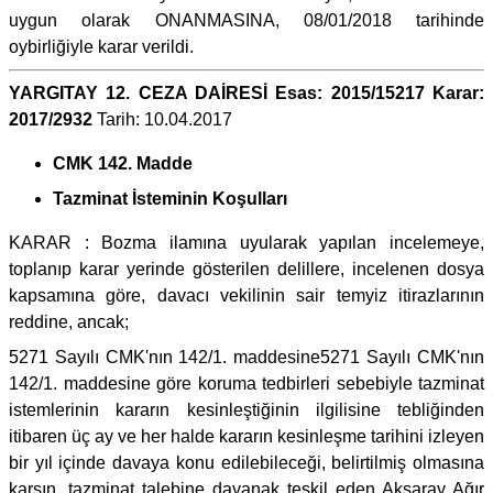
uygun olarak ONANMASINA, 08/01/2018 tarihinde
oybirliğiyle karar verildi.
YARGITAY 12. CEZA DAİRESİ Esas: 2015/15217 Karar:
2017/2932
Tarih: 10.04.2017
CMK 142. Madde
Tazminat İsteminin Koşulları
KARAR : Bozma ilamına uyularak yapılan incelemeye,
toplanıp karar yerinde gösterilen delillere, incelenen dosya
kapsamına göre, davacı vekilinin sair temyiz itirazlarının
reddine, ancak;
5271 Sayılı CMK'nın 142/1. maddesine5271 Sayılı CMK'nın
142/1. maddesine göre koruma tedbirleri sebebiyle tazminat
istemlerinin kararın kesinleştiğinin ilgilisine tebliğinden
itibaren üç ay ve her halde kararın kesinleşme tarihini izleyen
bir yıl içinde davaya konu edilebileceği, belirtilmiş olmasına
karşın, tazminat talebine dayanak teşkil eden Aksaray Ağır