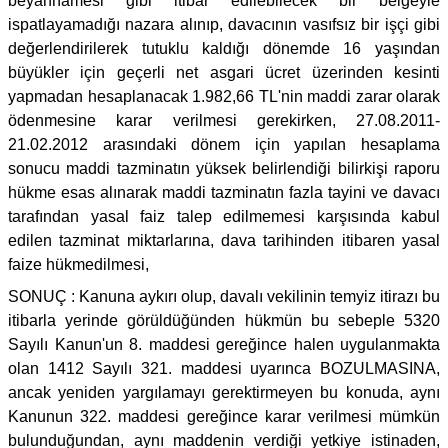
beyannamesi gibi itibar edilebilecek bir belgeyle
ispatlayamadığı nazara alınıp, davacının vasıfsız bir işçi gibi
değerlendirilerek tutuklu kaldığı dönemde 16 yaşından
büyükler için geçerli net asgari ücret üzerinden kesinti
yapmadan hesaplanacak 1.982,66 TL'nin maddi zarar olarak
ödenmesine karar verilmesi gerekirken, 27.08.2011-
21.02.2012 arasındaki dönem için yapılan hesaplama
sonucu maddi tazminatın yüksek belirlendiği bilirkişi raporu
hükme esas alınarak maddi tazminatın fazla tayini ve davacı
tarafından yasal faiz talep edilmemesi karşısında kabul
edilen tazminat miktarlarına, dava tarihinden itibaren yasal
faize hükmedilmesi,
SONUÇ : Kanuna aykırı olup, davalı vekilinin temyiz itirazı bu
itibarla yerinde görüldüğünden hükmün bu sebeple 5320
Sayılı Kanun'un 8. maddesi gereğince halen uygulanmakta
olan 1412 Sayılı 321. maddesi uyarınca BOZULMASINA,
ancak yeniden yargılamayı gerektirmeyen bu konuda, aynı
Kanunun 322. maddesi gereğince karar verilmesi mümkün
bulunduğundan, aynı maddenin verdiği yetkiye istinaden,