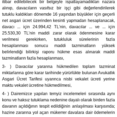
itibar edilebilecek bir belgeyle ispatlayamadıkları nazara
alınıp, davacıların vasıfsız bir işçi gibi değerlendirilerek
tutuklu kaldıkları dönemde 16 yaşından büyükler için geçerli
net asgari ücret üzerinden kesinti yapmadan hesaplanacak,
davacı ... için 24.994,42 TL'nin, davacılar ... ve ... için
25.530,30 TL'nin maddi zarar olarak ödenmesine karar
verilmesi gerekirken, tutukluluk sürelerinin fazla
hesaplanması sonucu maddi tazminatların yüksek
belirlendiği bilirkişi raporu hükme esas alınarak maddi
tazminatların fazla hesaplanması,
3- ) Davacılar yararına hükmedilen toplam tazminat
miktarlarına göre karar tarihinde yürürlükte bulunan Avukatlık
Asgari Ücret Tarifesi uyarınca nisbi vekalet ücreti yerine
maktu vekalet ücretine hükmedilmesi,
4- ) Dairemizce yapılan temyiz incelemeleri sırasında aynı
konu ve haksız tutuklama nedenine dayalı olarak birden fazla
davanın açıldığının tespit edildiğinin anlaşılması karşısında;
hazine zararına yol açan mükerrer davalara dair ödemelerin