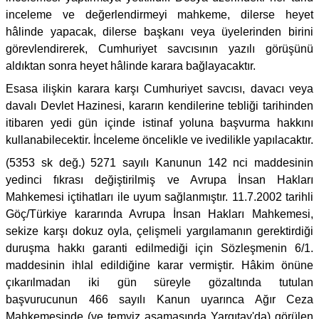
inceleme ve değerlendirmeyi mahkeme, dilerse heyet
hâlinde yapacak, dilerse başkanı veya üyelerinden birini
görevlendirerek, Cumhuriyet savcısının yazılı görüşünü
aldıktan sonra heyet hâlinde karara bağlayacaktır.
Esasa ilişkin karara karşı Cumhuriyet savcısı, davacı veya
davalı Devlet Hazinesi, kararın kendilerine tebliği tarihinden
itibaren yedi gün içinde istinaf yoluna başvurma hakkını
kullanabilecektir. İnceleme öncelikle ve ivedilikle yapılacaktır.
(5353 sk değ.) 5271 sayılı Kanunun 142 nci maddesinin
yedinci fıkrası değiştirilmiş ve Avrupa İnsan Hakları
Mahkemesi içtihatları ile uyum sağlanmıştır. 11.7.2002 tarihli
Göç/Türkiye kararında Avrupa İnsan Hakları Mahkemesi,
sekize karşı dokuz oyla, çelişmeli yargılamanın gerektirdiği
duruşma hakkı garanti edilmediği için Sözleşmenin 6/1.
maddesinin ihlal edildiğine karar vermiştir. Hâkim önüne
çıkarılmadan iki gün süreyle gözaltında tutulan
başvurucunun 466 sayılı Kanun uyarınca Ağır Ceza
Mahkemesinde (ve temyiz aşamasında Yargıtay'da) görülen