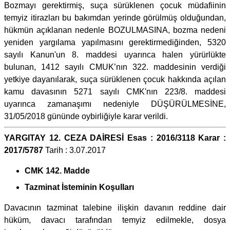
Bozmayı gerektirmiş, suça sürüklenen çocuk müdafiinin
temyiz itirazları bu bakımdan yerinde görülmüş olduğundan,
hükmün açıklanan nedenle BOZULMASINA, bozma nedeni
yeniden yargılama yapılmasını gerektirmediğinden, 5320
sayılı Kanun'un 8. maddesi uyarınca halen yürürlükte
bulunan, 1412 sayılı CMUK’nın 322. maddesinin verdiği
yetkiye dayanılarak, suça sürüklenen çocuk hakkında açılan
kamu davasının 5271 sayılı CMK'nın 223/8. maddesi
uyarınca zamanaşımı nedeniyle DÜŞÜRÜLMESİNE,
31/05/2018 gününde oybirliğiyle karar verildi.
YARGITAY 12. CEZA DAİRESİ Esas : 2016/3118 Karar :
2017/5787
Tarih : 3.07.2017
CMK 142. Madde
Tazminat İsteminin Koşulları
Davacının tazminat talebine ilişkin davanın reddine dair
hüküm, davacı tarafından temyiz edilmekle, dosya