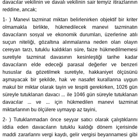
davacılar vekilinin ve davalı vekilinin sair temyiz itirazlarının
reddine, ancak;
1- ) Manevi tazminat miktarı belirlenirken objektif bir kriter
olmamakla birlikte, hükmedilecek manevi tazminatın
davacıların sosyal ve ekonomik durumları, üzerlerine atılı
suçun niteliği, gözaltına alınmalarına neden olan olayın
cereyan tarzı, tutuklu kaldıkları süre, faize hükmedilmemesi
suretiyle tazminat davasının kesinleştiği tarihe kadar
davacıların elde edeceği parasal değerler ve benzeri
hususlar da gözetilmek suretiyle, hakkaniyet ölçüsünü
aşmayacak bir şekilde, hak ve nasafet kurallarına uygun
makul bir miktar olarak tayin ve tespiti gerekirken, 1026 gün
süreyle tutuklanan davacı ... ile 1046 gün süreyle tutuklanan
davacılar ... ve ... için hükmedilen manevi tazminat
miktarlarının bu ölçülere uymayıp az tayini,
2- ) Tutuklanmadan önce seyyar satıcı olarak çalıştıklarını
iddia eden davacıların tutuklu kaldığı dönem içerisinde
maddi zararlarını vergi kaydı, gelir vergisi beyannamesi gibi