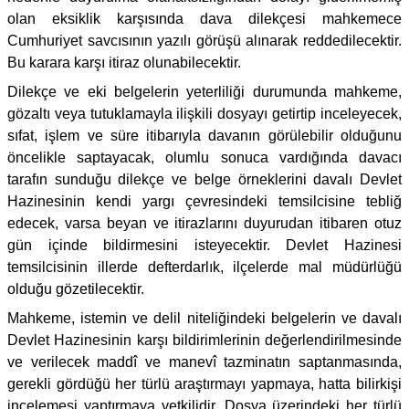
olan eksiklik karşısında dava dilekçesi mahkemece
Cumhuriyet savcısının yazılı görüşü alınarak reddedilecektir.
Bu karara karşı itiraz olunabilecektir.
Dilekçe ve eki belgelerin yeterliliği durumunda mahkeme,
gözaltı veya tutuklamayla ilişkili dosyayı getirtip inceleyecek,
sıfat, işlem ve süre itibarıyla davanın görülebilir olduğunu
öncelikle saptayacak, olumlu sonuca vardığında davacı
tarafın sunduğu dilekçe ve belge örneklerini davalı Devlet
Hazinesinin kendi yargı çevresindeki temsilcisine tebliğ
edecek, varsa beyan ve itirazlarını duyurudan itibaren otuz
gün içinde bildirmesini isteyecektir. Devlet Hazinesi
temsilcisinin illerde defterdarlık, ilçelerde mal müdürlüğü
olduğu gözetilecektir.
Mahkeme, istemin ve delil niteliğindeki belgelerin ve davalı
Devlet Hazinesinin karşı bildirimlerinin değerlendirilmesinde
ve verilecek maddî ve manevî tazminatın saptanmasında,
gerekli gördüğü her türlü araştırmayı yapmaya, hatta bilirkişi
incelemesi yaptırmaya yetkilidir. Dosya üzerindeki her türlü