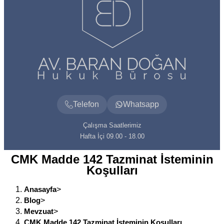
Telefon
Whatsapp
Çalışma Saatlerimiz
Hafta İçi 09.00 - 18.00
CMK Madde 142 Tazminat İsteminin
Koşulları
Anasayfa
>
Blog
>
Mevzuat
>
CMK Madde 142 Tazminat İsteminin Koşulları