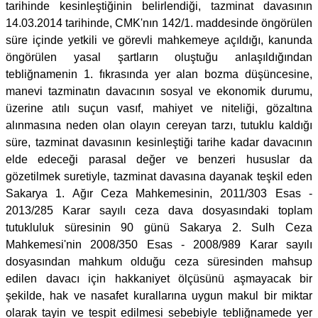
tarihinde kesinleştiğinin belirlendiği, tazminat davasının
14.03.2014 tarihinde, CMK'nın 142/1. maddesinde öngörülen
süre içinde yetkili ve görevli mahkemeye açıldığı, kanunda
öngörülen yasal şartların oluştuğu anlaşıldığından
tebliğnamenin 1. fıkrasında yer alan bozma düşüncesine,
manevi tazminatın davacının sosyal ve ekonomik durumu,
üzerine atılı suçun vasıf, mahiyet ve niteliği, gözaltına
alınmasına neden olan olayın cereyan tarzı, tutuklu kaldığı
süre, tazminat davasının kesinleştiği tarihe kadar davacının
elde edeceği parasal değer ve benzeri hususlar da
gözetilmek suretiyle, tazminat davasına dayanak teşkil eden
Sakarya 1. Ağır Ceza Mahkemesinin, 2011/303 Esas -
2013/285 Karar sayılı ceza dava dosyasındaki toplam
tutukluluk süresinin 90 günü Sakarya 2. Sulh Ceza
Mahkemesi'nin 2008/350 Esas - 2008/989 Karar sayılı
dosyasından mahkum olduğu ceza süresinden mahsup
edilen davacı için hakkaniyet ölçüsünü aşmayacak bir
şekilde, hak ve nasafet kurallarına uygun makul bir miktar
olarak tayin ve tespit edilmesi sebebiyle tebliğnamede yer