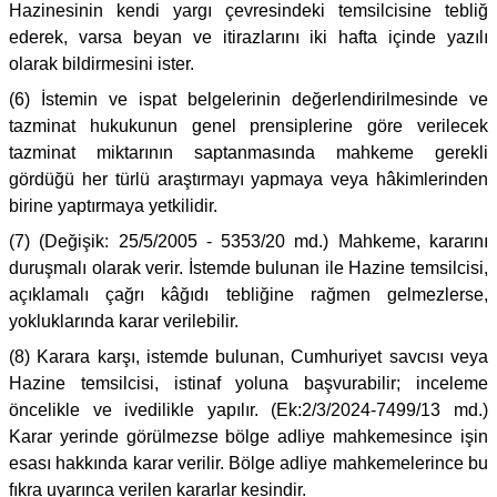
Hazinesinin kendi yargı çevresindeki temsilcisine tebliğ
ederek, varsa beyan ve itirazlarını iki hafta içinde yazılı
olarak bildirmesini ister.
(6) İstemin ve ispat belgelerinin değerlendirilmesinde ve
tazminat hukukunun genel prensiplerine göre verilecek
tazminat miktarının saptanmasında mahkeme gerekli
gördüğü her türlü araştırmayı yapmaya veya hâkimlerinden
birine yaptırmaya yetkilidir.
(7) (Değişik: 25/5/2005 - 5353/20 md.) Mahkeme, kararını
duruşmalı olarak verir. İstemde bulunan ile Hazine temsilcisi,
açıklamalı çağrı kâğıdı tebliğine rağmen gelmezlerse,
yokluklarında karar verilebilir.
(8) Karara karşı, istemde bulunan, Cumhuriyet savcısı veya
Hazine temsilcisi, istinaf yoluna başvurabilir; inceleme
öncelikle ve ivedilikle yapılır. (Ek:2/3/2024-7499/13 md.)
Karar yerinde görülmezse bölge adliye mahkemesince işin
esası hakkında karar verilir. Bölge adliye mahkemelerince bu
fıkra uyarınca verilen kararlar kesindir.