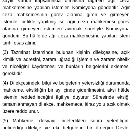
sayılı Kanun kapsamında olmasına rağmen ağır ceza
mahkemesine yapılan istemler, Komisyona gönderilir. Ağır
ceza mahkemesinin görev alanına giren ve girmeyen
istemler birlikte yapılmış ise ağır ceza mahkemesi görev
alanına girmeyen istemleri ayırmak suretiyle Komisyona
gönderir. Bu hâllerde ağır ceza mahkemesine yapılan istem
tarihi esas alınır.
(3) Tazminat isteminde bulunan kişinin dilekçesine, açık
kimlik ve adresini, zarara uğradığı işlemin ve zararın nitelik
ve niceliğini kaydetmesi ve bunların belgelerini eklemesi
gereklidir.
(4) Dilekçesindeki bilgi ve belgelerin yetersizliği durumunda
mahkeme, eksikliğin bir ay içinde giderilmesini, aksi hâlde
istemin reddedileceğini ilgiliye duyurur. Süresinde eksiği
tamamlanmayan dilekçe, mahkemece, itiraz yolu açık olmak
üzere reddolunur.
(5) Mahkeme, dosyayı inceledikten sonra yeterliliğini
belirlediği dilekçe ve eki belgelerin bir örneğini Devlet