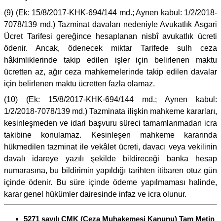
(9) (Ek: 15/8/2017-KHK-694/144 md.; Aynen kabul: 1/2/2018-
7078/139 md.) Tazminat davaları nedeniyle Avukatlık Asgari
Ücret Tarifesi gereğince hesaplanan nisbî avukatlık ücreti
ödenir. Ancak, ödenecek miktar Tarifede sulh ceza
hâkimliklerinde takip edilen işler için belirlenen maktu
ücretten az, ağır ceza mahkemelerinde takip edilen davalar
için belirlenen maktu ücretten fazla olamaz.
(10) (Ek: 15/8/2017-KHK-694/144 md.; Aynen kabul:
1/2/2018-7078/139 md.) Tazminata ilişkin mahkeme kararları,
kesinleşmeden ve idari başvuru süreci tamamlanmadan icra
takibine konulamaz. Kesinleşen mahkeme kararında
hükmedilen tazminat ile vekâlet ücreti, davacı veya vekilinin
davalı idareye yazılı şekilde bildireceği banka hesap
numarasına, bu bildirimin yapıldığı tarihten itibaren otuz gün
içinde ödenir. Bu süre içinde ödeme yapılmaması halinde,
karar genel hükümler dairesinde infaz ve icra olunur.
5271 sayılı CMK (Ceza Muhakemesi Kanunu) Tam Metin