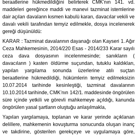
beraatlerine hükmedildiğini belirterek CMK'nın 141. vd.
maddeleri gereğince maddi ve manevi tazminat istemlerine
dair açılan davaların kısmen kabulü kararı, davacılar vekili ve
davalı vekili tarafından temyiz edilmekle, dosya incelenerek
gereği düşünüldü:
KARAR : Tazminat davalarının dayanağı olan Kayseri 1. Ağır
Ceza Mahkemesinin, 2014/220 Esas - 2014/233 Karar sayılı
ceza dava dosyasının incelenmesinde; sanıkların (
davacıların ) kasten öldürme suçundan, tutuklu kaldıkları,
yapılan yargılama sonunda üzerlerine atılı suçtan
beraatlerine hükmedildiği, hükümlerin temyiz edilmeksizin
10.07.2014 tarihinde kesinleştiği, tazminat davalarının
10.10.2014 tarihinde, CMK'nın 142/1. maddesinde öngörülen
süre içinde yetkili ve görevli mahkemeye açıldığı, kanunda
öngörülen yasal şartların oluştuğu anlaşılmakla,
Yapılan yargılamaya, toplanan ve karar yerinde açıklanan
delillere, mahkemenin kovuşturma sonucunda oluşan inanç
ve takdirine, gösterilen gerekçeye ve uygulamaya göre,