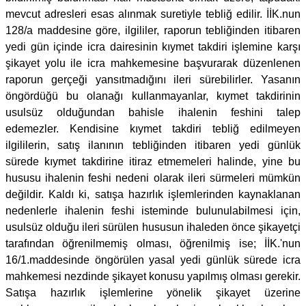
mevcut adresleri esas alınmak suretiyle tebliğ edilir. İİK.nun
128/a maddesine göre, ilgililer, raporun tebliğinden itibaren
yedi gün içinde icra dairesinin kıymet takdiri işlemine karşı
şikayet yolu ile icra mahkemesine başvurarak düzenlenen
raporun gerçeği yansıtmadığını ileri sürebilirler. Yasanın
öngördüğü bu olanağı kullanmayanlar, kıymet takdirinin
usulsüz olduğundan bahisle ihalenin feshini talep
edemezler. Kendisine kıymet takdiri tebliğ edilmeyen
ilgililerin, satış ilanının tebliğinden itibaren yedi günlük
sürede kıymet takdirine itiraz etmemeleri halinde, yine bu
hususu ihalenin feshi nedeni olarak ileri sürmeleri mümkün
değildir. Kaldı ki, satışa hazırlık işlemlerinden kaynaklanan
nedenlerle ihalenin feshi isteminde bulunulabilmesi için,
usulsüz olduğu ileri sürülen hususun ihaleden önce şikayetçi
tarafından öğrenilmemiş olması, öğrenilmiş ise; İİK.'nun
16/1.maddesinde öngörülen yasal yedi günlük sürede icra
mahkemesi nezdinde şikayet konusu yapılmış olması gerekir.
Satışa hazırlık işlemlerine yönelik şikayet üzerine