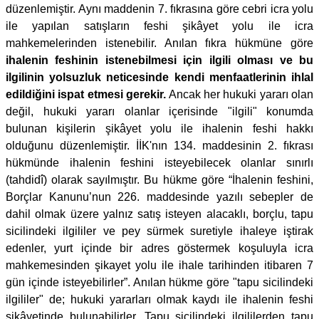
düzenlemiştir. Aynı maddenin 7. fıkrasına göre cebri icra yolu
ile yapılan satışların feshi şikâyet yolu ile icra
mahkemelerinden istenebilir. Anılan fıkra hükmüne göre
ihalenin feshinin istenebilmesi için ilgili olması ve bu
ilgilinin yolsuzluk neticesinde kendi menfaatlerinin ihlal
edildiğini ispat etmesi gerekir.
Ancak her hukuki yararı olan
değil, hukuki yararı olanlar içerisinde "ilgili" konumda
bulunan kişilerin şikâyet yolu ile ihalenin feshi hakkı
olduğunu düzenlemiştir. İİK'nın 134. maddesinin 2. fıkrası
hükmünde ihalenin feshini isteyebilecek olanlar sınırlı
(tahdidî) olarak sayılmıştır. Bu hükme göre “İhalenin feshini,
Borçlar Kanunu’nun 226. maddesinde yazılı sebepler de
dahil olmak üzere yalnız satış isteyen alacaklı, borçlu, tapu
sicilindeki ilgililer ve pey sürmek suretiyle ihaleye iştirak
edenler, yurt içinde bir adres göstermek koşuluyla icra
mahkemesinden şikayet yolu ile ihale tarihinden itibaren 7
gün içinde isteyebilirler”. Anılan hükme göre "tapu sicilindeki
ilgililer" de; hukuki yararları olmak kaydı ile ihalenin feshi
şikâyetinde bulunabilirler. Tapu sicilindeki ilgililerden tapu