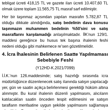
tebligat ücreti 418,15 TL ve gazete ilan ücreti 10.407,60 TL
olmak üzere toplam 11.565,75 TL masraf sarf edilmiştir.
Her bir taşınmaz açısından yapılan masrafın 5.782,87 TL
olduğu dikkate alındığında,
satış bedelinin dava konusu
taşınmazın muhammen bedelinin %50’sini ve satış
masraflarını karşılamadığı
anlaşılmaktadır. İİK'nun 129/1.
maddesi gereğince bu husus tek başına ihalenin feshi
nedeni olduğu gibi mahkemece re’sen gözetilmelidir.
4. İcra İhalesinin Belirlenen Saatte Yapılmaması
Sebebiyle Feshi
(Y12HD-K.2021/7099)
İ.İ.K.’nun 126.maddesinde; satış hazırlığı sırasında icra
müdürlüğünce düzenlenecek satış ilanında satışın yapılacağı
yer, gün ve saatin açıkça belirlenmesi gerektiği hüküm altına
alınmıştır. Bu kural ihalenin düzenli yapılmasını, alıcıların
katılacakları saatin önceden tespit edilmesini ve satışın
tarafların menfaatine uygun şekilde yapılmasını sağlamaya