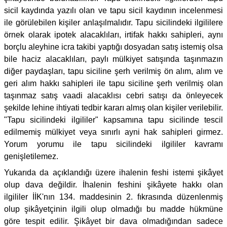
sicil kaydında yazılı olan ve tapu sicil kaydının incelenmesi
ile görülebilen kişiler anlaşılmalıdır. Tapu sicilindeki ilgililere
örnek olarak ipotek alacaklıları, irtifak hakkı sahipleri, aynı
borçlu aleyhine icra takibi yaptığı dosyadan satış istemiş olsa
bile haciz alacaklıları, paylı mülkiyet satışında taşınmazın
diğer paydaşları, tapu siciline şerh verilmiş ön alım, alım ve
geri alım hakkı sahipleri ile tapu siciline şerh verilmiş olan
taşınmaz satış vaadi alacaklısı cebri satışı da önleyecek
şekilde lehine ihtiyati tedbir kararı almış olan kişiler verilebilir.
"Tapu sicilindeki ilgililer" kapsamına tapu sicilinde tescil
edilmemiş mülkiyet veya sınırlı ayni hak sahipleri girmez.
Yorum yorumu ile tapu sicilindeki ilgililer kavramı
genişletilemez.
Yukarıda da açıklandığı üzere ihalenin feshi istemi şikâyet
olup dava değildir. İhalenin feshini şikâyete hakkı olan
ilgililer İİK'nın 134. maddesinin 2. fıkrasında düzenlenmiş
olup şikâyetçinin ilgili olup olmadığı bu madde hükmüne
göre tespit edilir. Şikâyet bir dava olmadığından sadece