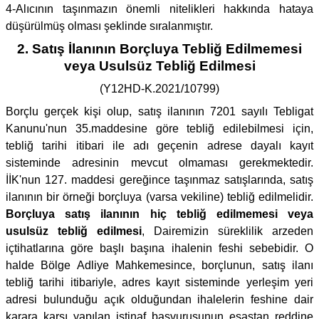
4-Alıcının taşınmazın önemli nitelikleri hakkında hataya
düşürülmüş olması şeklinde sıralanmıştır.
2. Satış İlanının Borçluya Tebliğ Edilmemesi
veya Usulsüz Tebliğ Edilmesi
(Y12HD-K.2021/10799)
Borçlu gerçek kişi olup, satış ilanının 7201 sayılı Tebligat
Kanunu'nun 35.maddesine göre tebliğ edilebilmesi için,
tebliğ tarihi itibari ile adı geçenin adrese dayalı kayıt
sisteminde adresinin mevcut olmaması gerekmektedir.
İİK'nun 127. maddesi gereğince taşınmaz satışlarında, satış
ilanının bir örneği borçluya (varsa vekiline) tebliğ edilmelidir.
Borçluya satış ilanının hiç tebliğ edilmemesi veya
usulsüz tebliğ edilmesi
, Dairemizin süreklilik arzeden
içtihatlarına göre başlı başına ihalenin feshi sebebidir. O
halde Bölge Adliye Mahkemesince, borçlunun, satış ilanı
tebliğ tarihi itibariyle, adres kayıt sisteminde yerleşim yeri
adresi bulunduğu açık olduğundan ihalelerin feshine dair
karara karşı yapılan istinaf başvurusunun esastan reddine