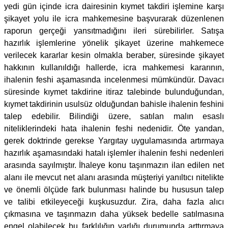
yedi gün içinde icra dairesinin kıymet takdiri işlemine karşı
şikayet yolu ile icra mahkemesine başvurarak düzenlenen
raporun gerçeği yansıtmadığını ileri sürebilirler. Satışa
hazırlık işlemlerine yönelik şikayet üzerine mahkemece
verilecek kararlar kesin olmakla beraber, süresinde şikayet
hakkının kullanıldığı hallerde, icra mahkemesi kararının,
ihalenin feshi aşamasında incelenmesi mümkündür. Davacı
süresinde kıymet takdirine itiraz talebinde bulunduğundan,
kıymet takdirinin usulsüz olduğundan bahisle ihalenin feshini
talep edebilir. Bilindiği üzere, satılan malın esaslı
niteliklerindeki hata ihalenin feshi nedenidir. Öte yandan,
gerek doktrinde gerekse Yargıtay uygulamasında artırmaya
hazırlık aşamasındaki hatalı işlemler ihalenin feshi nedenleri
arasında sayılmıştır. İhaleye konu taşınmazın ilan edilen net
alanı ile mevcut net alanı arasında müşteriyi yanıltıcı nitelikte
ve önemli ölçüde fark bulunması halinde bu hususun talep
ve talibi etkileyeceği kuşkusuzdur. Zira, daha fazla alıcı
çıkmasına ve taşınmazın daha yüksek bedelle satılmasına
engel olabilecek bu farklılığın varlığı durumunda arttırmaya