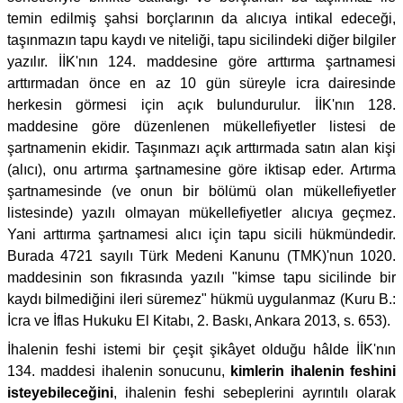
temin edilmiş şahsi borçlarının da alıcıya intikal edeceği,
taşınmazın tapu kaydı ve niteliği, tapu sicilindeki diğer bilgiler
yazılır. İİK'nın 124. maddesine göre arttırma şartnamesi
arttırmadan önce en az 10 gün süreyle icra dairesinde
herkesin görmesi için açık bulundurulur. İİK'nın 128.
maddesine göre düzenlenen mükellefiyetler listesi de
şartnamenin ekidir. Taşınmazı açık arttırmada satın alan kişi
(alıcı), onu artırma şartnamesine göre iktisap eder. Artırma
şartnamesinde (ve onun bir bölümü olan mükellefiyetler
listesinde) yazılı olmayan mükellefiyetler alıcıya geçmez.
Yani arttırma şartnamesi alıcı için tapu sicili hükmündedir.
Burada 4721 sayılı Türk Medeni Kanunu (TMK)'nun 1020.
maddesinin son fıkrasında yazılı "kimse tapu sicilinde bir
kaydı bilmediğini ileri süremez" hükmü uygulanmaz (Kuru B.:
İcra ve İflas Hukuku El Kitabı, 2. Baskı, Ankara 2013, s. 653).
İhalenin feshi istemi bir çeşit şikâyet olduğu hâlde İİK'nın
134. maddesi ihalenin sonucunu,
kimlerin ihalenin feshini
isteyebileceğini
, ihalenin feshi sebeplerini ayrıntılı olarak