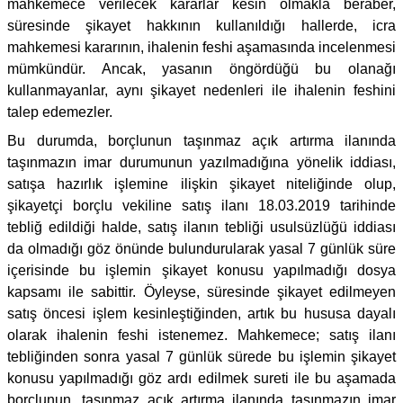
mahkemece verilecek kararlar kesin olmakla beraber,
süresinde şikayet hakkının kullanıldığı hallerde, icra
mahkemesi kararının, ihalenin feshi aşamasında incelenmesi
mümkündür. Ancak, yasanın öngördüğü bu olanağı
kullanmayanlar, aynı şikayet nedenleri ile ihalenin feshini
talep edemezler.
Bu durumda, borçlunun taşınmaz açık artırma ilanında
taşınmazın imar durumunun yazılmadığına yönelik iddiası,
satışa hazırlık işlemine ilişkin şikayet niteliğinde olup,
şikayetçi borçlu vekiline satış ilanı 18.03.2019 tarihinde
tebliğ edildiği halde, satış ilanın tebliği usulsüzlüğü iddiası
da olmadığı göz önünde bulundurularak yasal 7 günlük süre
içerisinde bu işlemin şikayet konusu yapılmadığı dosya
kapsamı ile sabittir. Öyleyse, süresinde şikayet edilmeyen
satış öncesi işlem kesinleştiğinden, artık bu hususa dayalı
olarak ihalenin feshi istenemez. Mahkemece; satış ilanı
tebliğinden sonra yasal 7 günlük sürede bu işlemin şikayet
konusu yapılmadığı göz ardı edilmek sureti ile bu aşamada
borçlunun, taşınmaz açık artırma ilanında taşınmazın imar