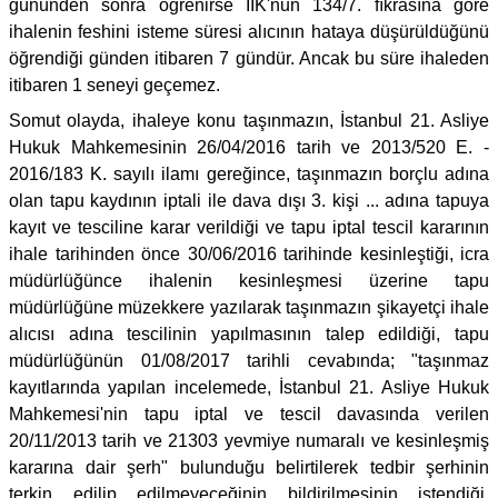
gününden sonra öğrenirse İİK'nun 134/7. fıkrasına göre
ihalenin feshini isteme süresi alıcının hataya düşürüldüğünü
öğrendiği günden itibaren 7 gündür. Ancak bu süre ihaleden
itibaren 1 seneyi geçemez.
Somut olayda, ihaleye konu taşınmazın, İstanbul 21. Asliye
Hukuk Mahkemesinin 26/04/2016 tarih ve 2013/520 E. -
2016/183 K. sayılı ilamı gereğince, taşınmazın borçlu adına
olan tapu kaydının iptali ile dava dışı 3. kişi ... adına tapuya
kayıt ve tesciline karar verildiği ve tapu iptal tescil kararının
ihale tarihinden önce 30/06/2016 tarihinde kesinleştiği, icra
müdürlüğünce ihalenin kesinleşmesi üzerine tapu
müdürlüğüne müzekkere yazılarak taşınmazın şikayetçi ihale
alıcısı adına tescilinin yapılmasının talep edildiği, tapu
müdürlüğünün 01/08/2017 tarihli cevabında; "taşınmaz
kayıtlarında yapılan incelemede, İstanbul 21. Asliye Hukuk
Mahkemesi'nin tapu iptal ve tescil davasında verilen
20/11/2013 tarih ve 21303 yevmiye numaralı ve kesinleşmiş
kararına dair şerh" bulunduğu belirtilerek tedbir şerhinin
terkin edilip edilmeyeceğinin bildirilmesinin istendiği,