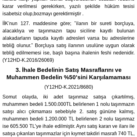
karar verilmesi gerekirken, yazılı şekilde hüküm tesisi
isabetsiz olup,bozmayı gerektirmiştir .
İİK'nun 127. maddesine göre; "ilanın bir sureti borçluya,
alacaklıya ve taşınmazın tapu siciline kayıtlı bulunan
alakadarların tapuda kayıtlı adresleri varsa bu adreslerine
tebliğ olunur." Borçluya satış ilanının usulüne uygun olarak
tebliğ edilmemesi ise, başlı başına ihalenin feshi nedenidir.
(Y12HD-K.2016/26069)
3. İhale Bedelinin Satış Masraflarını ve
Muhammen Bedelin %50'sini Karşılamaması
(Y12HD-K.2021/8680)
Somut olayda, iki adet taşınmaz satışa çıkartılmış,
muhammen bedeli 1.500.000TL belirlenen 1 nolu taşınmazın
satışı alıcı çıkmaması sebebiyle 2. satış gününe kalmış,
muhammen bedeli 1.200.000 TL belirlenen 2 nolu taşınmaz
ise 605.500 TL’ye ihale edilmiştir. Aynı satış kararı ve ilanı ile
satışa çıkarılan taşınmazlar için kıymet takdiri masrafı 740 TL,