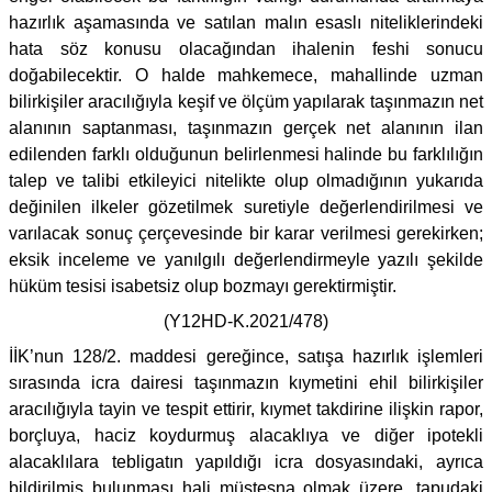
hazırlık aşamasında ve satılan malın esaslı niteliklerindeki
hata söz konusu olacağından ihalenin feshi sonucu
doğabilecektir. O halde mahkemece, mahallinde uzman
bilirkişiler aracılığıyla keşif ve ölçüm yapılarak taşınmazın net
alanının saptanması, taşınmazın gerçek net alanının ilan
edilenden farklı olduğunun belirlenmesi halinde bu farklılığın
talep ve talibi etkileyici nitelikte olup olmadığının yukarıda
değinilen ilkeler gözetilmek suretiyle değerlendirilmesi ve
varılacak sonuç çerçevesinde bir karar verilmesi gerekirken;
eksik inceleme ve yanılgılı değerlendirmeyle yazılı şekilde
hüküm tesisi isabetsiz olup bozmayı gerektirmiştir.
(Y12HD-K.2021/478)
İİK’nun 128/2. maddesi gereğince, satışa hazırlık işlemleri
sırasında icra dairesi taşınmazın kıymetini ehil bilirkişiler
aracılığıyla tayin ve tespit ettirir, kıymet takdirine ilişkin rapor,
borçluya, haciz koydurmuş alacaklıya ve diğer ipotekli
alacaklılara tebligatın yapıldığı icra dosyasındaki, ayrıca
bildirilmiş bulunması hali müstesna olmak üzere, tapudaki