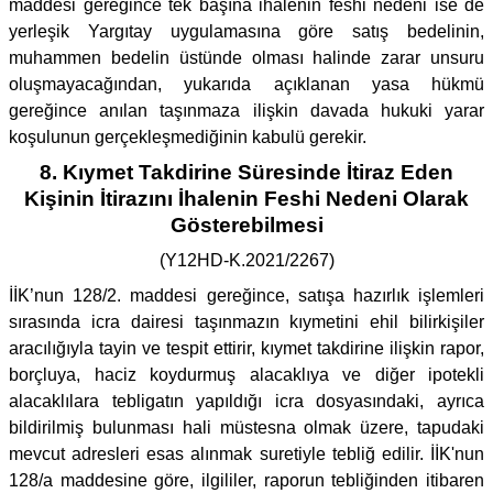
maddesi gereğince tek başına ihalenin feshi nedeni ise de
yerleşik Yargıtay uygulamasına göre satış bedelinin,
muhammen bedelin üstünde olması halinde zarar unsuru
oluşmayacağından, yukarıda açıklanan yasa hükmü
gereğince anılan taşınmaza ilişkin davada hukuki yarar
koşulunun gerçekleşmediğinin kabulü gerekir.
8. Kıymet Takdirine Süresinde İtiraz Eden
Kişinin İtirazını İhalenin Feshi Nedeni Olarak
Gösterebilmesi
(Y12HD-K.2021/2267)
İİK’nun 128/2. maddesi gereğince, satışa hazırlık işlemleri
sırasında icra dairesi taşınmazın kıymetini ehil bilirkişiler
aracılığıyla tayin ve tespit ettirir, kıymet takdirine ilişkin rapor,
borçluya, haciz koydurmuş alacaklıya ve diğer ipotekli
alacaklılara tebligatın yapıldığı icra dosyasındaki, ayrıca
bildirilmiş bulunması hali müstesna olmak üzere, tapudaki
mevcut adresleri esas alınmak suretiyle tebliğ edilir. İİK'nun
128/a maddesine göre, ilgililer, raporun tebliğinden itibaren