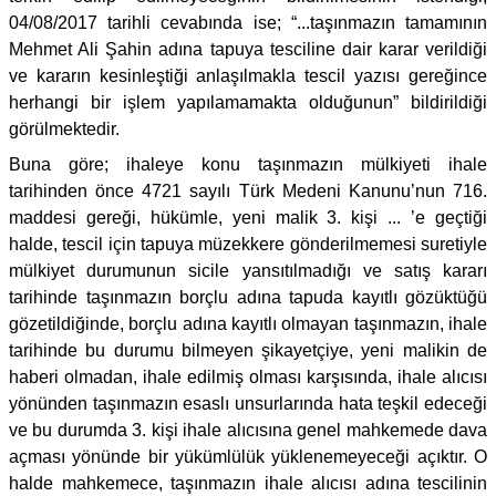
04/08/2017 tarihli cevabında ise; “...taşınmazın tamamının
Mehmet Ali Şahin adına tapuya tesciline dair karar verildiği
ve kararın kesinleştiği anlaşılmakla tescil yazısı gereğince
herhangi bir işlem yapılamamakta olduğunun” bildirildiği
görülmektedir.
Buna göre; ihaleye konu taşınmazın mülkiyeti ihale
tarihinden önce 4721 sayılı Türk Medeni Kanunu’nun 716.
maddesi gereği, hükümle, yeni malik 3. kişi ... ’e geçtiği
halde, tescil için tapuya müzekkere gönderilmemesi suretiyle
mülkiyet durumunun sicile yansıtılmadığı ve satış kararı
tarihinde taşınmazın borçlu adına tapuda kayıtlı gözüktüğü
gözetildiğinde, borçlu adına kayıtlı olmayan taşınmazın, ihale
tarihinde bu durumu bilmeyen şikayetçiye, yeni malikin de
haberi olmadan, ihale edilmiş olması karşısında, ihale alıcısı
yönünden taşınmazın esaslı unsurlarında hata teşkil edeceği
ve bu durumda 3. kişi ihale alıcısına genel mahkemede dava
açması yönünde bir yükümlülük yüklenemeyeceği açıktır. O
halde mahkemece, taşınmazın ihale alıcısı adına tescilinin