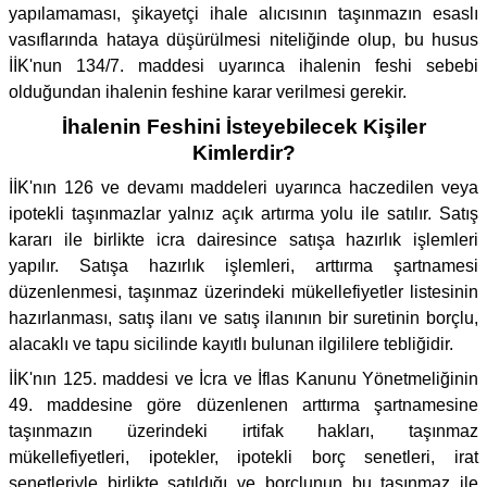
yapılamaması, şikayetçi ihale alıcısının taşınmazın esaslı
vasıflarında hataya düşürülmesi niteliğinde olup, bu husus
İİK'nun 134/7. maddesi uyarınca ihalenin feshi sebebi
olduğundan ihalenin feshine karar verilmesi gerekir.
İhalenin Feshini İsteyebilecek Kişiler
Kimlerdir?
İİK'nın 126 ve devamı maddeleri uyarınca haczedilen veya
ipotekli taşınmazlar yalnız açık artırma yolu ile satılır. Satış
kararı ile birlikte icra dairesince satışa hazırlık işlemleri
yapılır. Satışa hazırlık işlemleri, arttırma şartnamesi
düzenlenmesi, taşınmaz üzerindeki mükellefiyetler listesinin
hazırlanması, satış ilanı ve satış ilanının bir suretinin borçlu,
alacaklı ve tapu sicilinde kayıtlı bulunan ilgililere tebliğidir.
İİK'nın 125. maddesi ve İcra ve İflas Kanunu Yönetmeliğinin
49. maddesine göre düzenlenen arttırma şartnamesine
taşınmazın üzerindeki irtifak hakları, taşınmaz
mükellefiyetleri, ipotekler, ipotekli borç senetleri, irat
senetleriyle birlikte satıldığı ve borçlunun bu taşınmaz ile