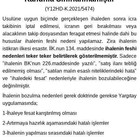
(Y12HD-K.2021/5474)
Usulüne uygun biçimde gerçekleşen ihaleden sonra icra
takibinin iptal edilmesi, icranın geri bırakılması veya
alacaklının takip dosyasından feragat etmesi halinde dahi bu
hususlar ihalenin feshi nedeni yapılamaz. Zira ihalenin
istikrarı ilkesi esastır. İİK.nun 134. maddesinde
ihalenin feshi
nedenleri teker teker belirtilerek gösterilmemiştir.
Sadece
"ihalenin BK'nun 226.maddesinde yazılı", "satış ilanı tebliğ
edilmemiş olması", "satılan malın esaslı niteliklerindeki hata"
ve "ihaledeki fesat" nedenleriyle ihalenin bozulabileceğine
değinilmiştir.
İhalenin bozulma nedenleri gerek doktrinde gerekse Yargıtay
uygulamasında;
1-İhaleye fesat karıştırılmış olması
2-Artırmaya hazırlık aşamasındaki hatalı işlemler
3-İhalenin yapılması sırasındaki hatalı işlemler