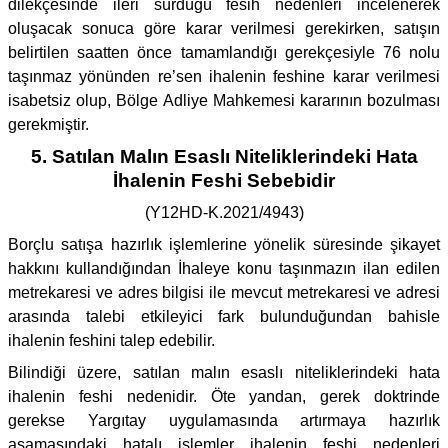
dilekçesinde ileri sürdüğü fesih nedenleri incelenerek
oluşacak sonuca göre karar verilmesi gerekirken, satışın
belirtilen saatten önce tamamlandığı gerekçesiyle 76 nolu
taşınmaz yönünden re’sen ihalenin feshine karar verilmesi
isabetsiz olup, Bölge Adliye Mahkemesi kararının bozulması
gerekmiştir.
5. Satılan Malın Esaslı Niteliklerindeki Hata
İhalenin Feshi Sebebidir
(Y12HD-K.2021/4943)
Borçlu satışa hazırlık işlemlerine yönelik süresinde şikayet
hakkını kullandığından İhaleye konu taşınmazın ilan edilen
metrekaresi ve adres bilgisi ile mevcut metrekaresi ve adresi
arasında talebi etkileyici fark bulunduğundan bahisle
ihalenin feshini talep edebilir.
Bilindiği üzere, satılan malın esaslı niteliklerindeki hata
ihalenin feshi nedenidir. Öte yandan, gerek doktrinde
gerekse Yargıtay uygulamasında artırmaya hazırlık
aşamasındaki hatalı işlemler ihalenin feshi nedenleri