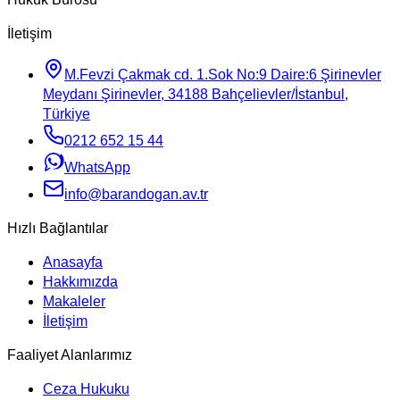
İletişim
M.Fevzi Çakmak cd. 1.Sok No:9 Daire:6 Şirinevler
Meydanı Şirinevler, 34188 Bahçelievler/İstanbul,
Türkiye
0212 652 15 44
WhatsApp
info@barandogan.av.tr
Hızlı Bağlantılar
Anasayfa
Hakkımızda
Makaleler
İletişim
Faaliyet Alanlarımız
Ceza Hukuku