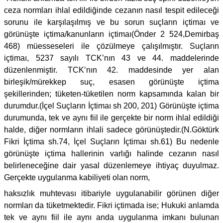
ceza normları ihlal edildiğinde cezanın nasıl tespit edileceği
sorunu ile karşılaşılmış ve bu sorun suçların içtimaı ve
görünüşte içtima/kanunların içtimaı(Önder 2 524,Demirbaş
468) müesseseleri ile çözülmeye çalışılmıştır. Suçların
içtimaı, 5237 sayılı TCK’nın 43 ve 44. maddelerinde
düzenlenmiştir. TCK’nın 42. maddesinde yer alan
birleşik/mürekkep suç, esasen görünüşte içtima
şekillerinden; tüketen-tüketilen norm kapsamında kalan bir
durumdur.(İçel Suçların İçtimaı sh 200, 201) Görünüşte içtima
durumunda, tek ve aynı fiil ile gerçekte bir norm ihlal edildiği
halde, diğer normların ihlali sadece görünüştedir.(N.Göktürk
Fikri İçtima sh.74, İçel Suçların İçtimaı sh.61) Bu nedenle
görünüşte içtima hallerinin varlığı halinde cezanın nasıl
belirleneceğine dair yasal düzenlemeye ihtiyaç duyulmaz.
Gerçekte uygulanma kabiliyeti olan norm,
haksızlık muhtevası itibariyle uygulanabilir görünen diğer
normları da tüketmektedir. Fikri içtimada ise; Hukuki anlamda
tek ve aynı fiil ile aynı anda uygulanma imkanı bulunan