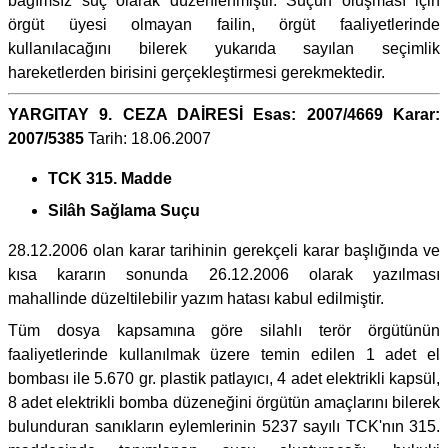
bağımsız suç olarak düzenlenmiştir. Suçun oluşması için
örgüt üyesi olmayan failin, örgüt faaliyetlerinde
kullanılacağını bilerek yukarıda sayılan seçimlik
hareketlerden birisini gerçekleştirmesi gerekmektedir.
YARGITAY 9. CEZA DAİRESİ Esas: 2007/4669 Karar:
2007/5385
Tarih: 18.06.2007
TCK 315. Madde
Silâh Sağlama Suçu
28.12.2006 olan karar tarihinin gerekçeli karar başlığında ve
kısa kararın sonunda 26.12.2006 olarak yazılması
mahallinde düzeltilebilir yazım hatası kabul edilmiştir.
Tüm dosya kapsamına göre silahlı terör örgütünün
faaliyetlerinde kullanılmak üzere temin edilen 1 adet el
bombası ile 5.670 gr. plastik patlayıcı, 4 adet elektrikli kapsül,
8 adet elektrikli bomba düzeneğini örgütün amaçlarını bilerek
bulunduran sanıkların eylemlerinin 5237 sayılı TCK'nın 315.