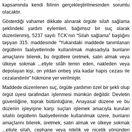
kapsamında kendi fiilinin gerçekleştirilmesinden sorumlu
olacaktır.
Gösterdiği vahamet dikkate alınarak örgüte silah sağlama
şeklindeki yardım eylemleri, bağımsız bir suç olarak
düzenlenmiş, 5237 sayılı TCK’nın “Silah sağlama” başlığını
taşıyan 315. maddesinde “Yukarıdaki maddede tanımlanan
örgütlerin faaliyetlerinde kullanılmak maksadıyla bunların
amaçlarını bilerek, bu örgütlere üretmek, satın almak veya
ülkeye sokmak ...etiyle silâh temin eden, nakleden veya
depolayan kişi, on yıldan onbeş yıla kadar hapis cezası ile
cezalandırılır” hükmüne yer verilmiştir.
Maddede düzenlenen suç, örgüte yardımın özel bir şekli olup
örgüt üyesi tarafından işlenmesi mümkün değildir. Devletin
güvenliğine, toprak bütünlüğüne, Anayasal düzene ve bu
düzenin işleyişine karşı suçları işlemek amacıyla kurulan
silahlı örgütlerin faaliyetlerinde kullanılmak üzere, bunların
amaçlarını bilerek, üretmek, satın almak ve ülkeye sokmak
...etiyle silah, cephane veya nitelik ve nicelik yönünden