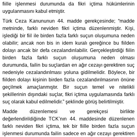
fiille işlenmesi durumunda da fikri içtima hükümlerinin
uygulanmasını kabul etmiştir.
Türk Ceza Kanununun 44. madde gerekçesinde; “madde
metninde, farklı neviden fikri içtima düzenlenmiştir. Kişi,
işlediği bir fiil ile birden fazla farklı suçun oluşumuna neden
olabilir; ancak non bis in idem kuralı gereğince bu fiilden
dolayı ancak bir defa cezalandırılabilir. Gerçekleştirdiği fiilin
birden fazla farklı suçun oluşumuna neden olması
durumunda, failin bu suçlardan en ağır cezayı gerektiren suç
nedeniyle cezalandırılması yoluna gidilmelidir. Böylece, bir
fiilden dolayı kişinin birden fazla cezalandırılmasının önüne
geçilmek amaçlanmıştır. Bir suçun temel ve nitelikli
şekillerinin dışındaki suçlar, fikri içtima uygulamasında farklı
suç olarak kabul edilmelidir.” şeklinde görüş belirtilmiştir.
Madde düzenlemesi ve gerekçesi birlikte
değerlendirildiğinde TCK’nın 44. maddesinde düzenlenen
farklı neviden fikri içtima, tek bir fiille birden fazla suçun
işlenmesi durumunda failin sadece en ağır cezayı gerektiren