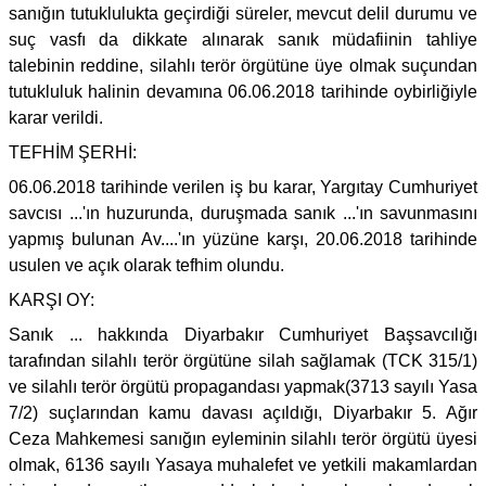
sanığın tutuklulukta geçirdiği süreler, mevcut delil durumu ve
suç vasfı da dikkate alınarak sanık müdafiinin tahliye
talebinin reddine, silahlı terör örgütüne üye olmak suçundan
tutukluluk halinin devamına 06.06.2018 tarihinde oybirliğiyle
karar verildi.
TEFHİM ŞERHİ:
06.06.2018 tarihinde verilen iş bu karar, Yargıtay Cumhuriyet
savcısı ...'ın huzurunda, duruşmada sanık ...'ın savunmasını
yapmış bulunan Av....'ın yüzüne karşı, 20.06.2018 tarihinde
usulen ve açık olarak tefhim olundu.
KARŞI OY:
Sanık ... hakkında Diyarbakır Cumhuriyet Başsavcılığı
tarafından silahlı terör örgütüne silah sağlamak (TCK 315/1)
ve silahlı terör örgütü propagandası yapmak(3713 sayılı Yasa
7/2) suçlarından kamu davası açıldığı, Diyarbakır 5. Ağır
Ceza Mahkemesi sanığın eyleminin silahlı terör örgütü üyesi
olmak, 6136 sayılı Yasaya muhalefet ve yetkili makamlardan