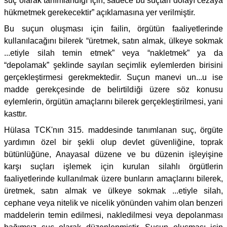
suç olarak tanımlandığı için, sadece bu suçtan dolayı cezaya
hükmetmek gerekecektir” açıklamasına yer verilmiştir.
Bu suçun oluşması için failin, örgütün faaliyetlerinde
kullanılacağını bilerek “üretmek, satın almak, ülkeye sokmak
...etiyle silah temin etmek” veya “nakletmek” ya da
“depolamak” şeklinde sayılan seçimlik eylemlerden birisini
gerçekleştirmesi gerekmektedir. Suçun manevi un...u ise
madde gerekçesinde de belirtildiği üzere söz konusu
eylemlerin, örgütün amaçlarını bilerek gerçekleştirilmesi, yani
kasttır.
Hülasa TCK'nın 315. maddesinde tanımlanan suç, örgüte
yardımın özel bir şekli olup devlet güvenliğine, toprak
bütünlüğüne, Anayasal düzene ve bu düzenin işleyişine
karşı suçları işlemek için kurulan silahlı örgütlerin
faaliyetlerinde kullanılmak üzere bunların amaçlarını bilerek,
üretmek, satın almak ve ülkeye sokmak ...etiyle silah,
cephane veya nitelik ve nicelik yönünden vahim olan benzeri
maddelerin temin edilmesi, nakledilmesi veya depolanması