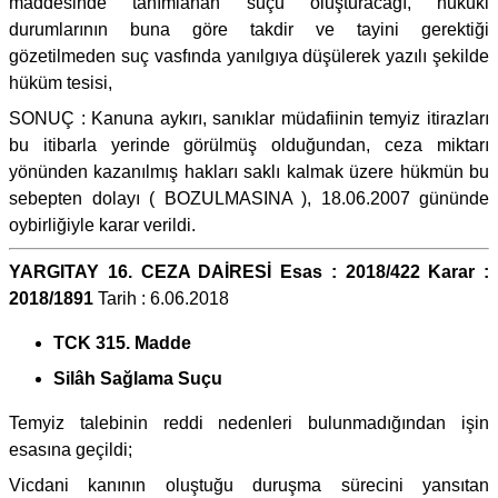
maddesinde tanımlanan suçu oluşturacağı, hukuki
durumlarının buna göre takdir ve tayini gerektiği
gözetilmeden suç vasfında yanılgıya düşülerek yazılı şekilde
hüküm tesisi,
SONUÇ : Kanuna aykırı, sanıklar müdafiinin temyiz itirazları
bu itibarla yerinde görülmüş olduğundan, ceza miktarı
yönünden kazanılmış hakları saklı kalmak üzere hükmün bu
sebepten dolayı ( BOZULMASINA ), 18.06.2007 gününde
oybirliğiyle karar verildi.
YARGITAY 16. CEZA DAİRESİ Esas : 2018/422 Karar :
2018/1891
Tarih : 6.06.2018
TCK 315. Madde
Silâh Sağlama Suçu
Temyiz talebinin reddi nedenleri bulunmadığından işin
esasına geçildi;
Vicdani kanının oluştuğu duruşma sürecini yansıtan