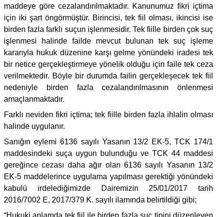
maddeye göre cezalandırılmaktadır. Kanunumuz fikri içtima
için iki şart öngörmüştür. Birincisi, tek fiil olması, ikincisi ise
birden fazla farklı suçun işlenmesidir. Tek fiille birden çok suç
işlenmesi halinde failde mevcut bulunan tek suç işleme
kararıyla hukuk düzenine karşı gelme yönündeki iradesi tek
bir netice gerçekleştirmeye yönelik olduğu için faile tek ceza
verilmektedir. Böyle bir durumda failin gerçekleşecek tek fiil
nedeniyle birden fazla cezalandırılmasının önlenmesi
amaçlanmaktadır.
Farklı neviden fikri içtima; tek fiille birden fazla ihlalin olması
halinde uygulanır.
Sanığın eylemi 6136 sayılı Yasanın 13/2 EK-5, TCK 174/1
maddesindeki suça uygun bulunduğu ve TCK 44 maddesi
gereğince cezası daha ağır olan 6136 sayılı Yasanın 13/2
EK-5 maddelerince uygulama yapılması gerektiği yönündeki
kabulü irdelediğimizde Dairemizin 25/01/2017 tarih
2016/7002 E, 2017/379 K. sayılı ilamında belirtildiği gibi;
“Hukuki anlamda tek fiil ile birden fazla suç tipini düzenleyen