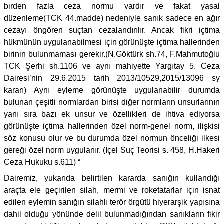
birden fazla ceza normu vardır ve fakat yasal
düzenleme(TCK 44.madde) nedeniyle sanık sadece en ağır
cezayı öngören suçtan cezalandırılır. Ancak fikri içtima
hükmünün uygulanabilmesi için görünüşte içtima hallerinden
birinin bulunmaması gerekir.(N.Göktürk sh.74, F.Mahmutoğlu
TCK Şerhi sh.1106 ve aynı mahiyette Yargıtay 5. Ceza
Dairesi’nin 29.6.2015 tarih 2013/10529,2015/13096 sy
kararı) Aynı eyleme görünüşte uygulanabilir durumda
bulunan çeşitli normlardan birisi diğer normların unsurlarının
yanı sıra bazı ek unsur ve özellikleri de ihtiva ediyorsa
görünüşte içtima hallerinden özel norm-genel norm, ilişkisi
söz konusu olur ve bu durumda özel normun önceliği ilkesi
gereği özel norm uygulanır. (İçel Suç Teorisi s. 458, H.Hakeri
Ceza Hukuku s.611) “
Dairemiz, yukarıda belirtilen kararda sanığın kullandığı
araçta ele geçirilen silah, mermi ve roketatarlar için isnat
edilen eylemin sanığın silahlı terör örgütü hiyerarşik yapısına
dahil olduğu yönünde delil bulunmadığından sanıkların fikir