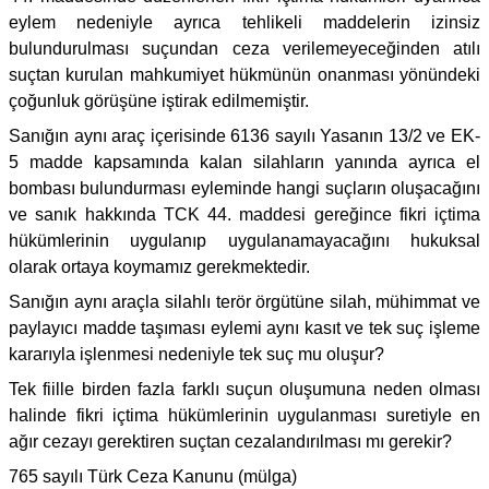
eylem nedeniyle ayrıca tehlikeli maddelerin izinsiz
bulundurulması suçundan ceza verilemeyeceğinden atılı
suçtan kurulan mahkumiyet hükmünün onanması yönündeki
çoğunluk görüşüne iştirak edilmemiştir.
Sanığın aynı araç içerisinde 6136 sayılı Yasanın 13/2 ve EK-
5 madde kapsamında kalan silahların yanında ayrıca el
bombası bulundurması eyleminde hangi suçların oluşacağını
ve sanık hakkında TCK 44. maddesi gereğince fikri içtima
hükümlerinin uygulanıp uygulanamayacağını hukuksal
olarak ortaya koymamız gerekmektedir.
Sanığın aynı araçla silahlı terör örgütüne silah, mühimmat ve
paylayıcı madde taşıması eylemi aynı kasıt ve tek suç işleme
kararıyla işlenmesi nedeniyle tek suç mu oluşur?
Tek fiille birden fazla farklı suçun oluşumuna neden olması
halinde fikri içtima hükümlerinin uygulanması suretiyle en
ağır cezayı gerektiren suçtan cezalandırılması mı gerekir?
765 sayılı Türk Ceza Kanunu (mülga)