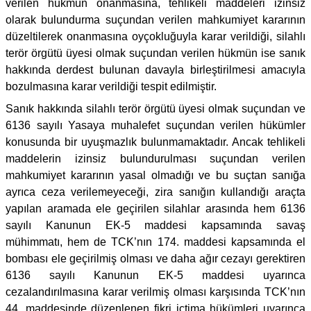
verilen hükmün onanmasına, tehlikeli maddeleri izinsiz
olarak bulundurma suçundan verilen mahkumiyet kararının
düzeltilerek onanmasına oyçokluğuyla karar verildiği, silahlı
terör örgütü üyesi olmak suçundan verilen hükmün ise sanık
hakkında derdest bulunan davayla birleştirilmesi amacıyla
bozulmasına karar verildiği tespit edilmiştir.
Sanık hakkında silahlı terör örgütü üyesi olmak suçundan ve
6136 sayılı Yasaya muhalefet suçundan verilen hükümler
konusunda bir uyuşmazlık bulunmamaktadır. Ancak tehlikeli
maddelerin izinsiz bulundurulması suçundan verilen
mahkumiyet kararının yasal olmadığı ve bu suçtan sanığa
ayrıca ceza verilemeyeceği, zira sanığın kullandığı araçta
yapılan aramada ele geçirilen silahlar arasında hem 6136
sayılı Kanunun EK-5 maddesi kapsamında savaş
mühimmatı, hem de TCK’nın 174. maddesi kapsamında el
bombası ele geçirilmiş olması ve daha ağır cezayı gerektiren
6136 sayılı Kanunun EK-5 maddesi uyarınca
cezalandırılmasına karar verilmiş olması karşısında TCK’nın
44. maddesinde düzenlenen fikri içtima hükümleri uyarınca