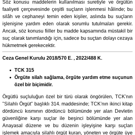
Söz konusu maddelerin kullanılması suretiyle ve örgütün
faaliyeti çerçevesinde çeşitli suçların işlenmesi hâlinde; bu
silâh ve cephaneyi temin eden kişiler, aslında bu suçların
işlenişine yardım eden olarak sorumlu tutulmaları gerekir.
Ancak, söz konusu fiiller bu madde kapsamında müstakil bir
suç olarak tanımlandığı için, sadece bu suçtan dolayı cezaya
hükmetmek gerekecektir.
Ceza Genel Kurulu 2018/570 E. , 2022/488 K.
TCK 315
Örgüte silah sağlama, örgüte yardım etme suçunun
özel bir biçimidir.
Örgütlü suçluluğun özel bir türü olarak öngörülen, TCK'nın
"Silahlı Örgüt" başlıklı 314. maddesinde; TCK'nın ikinci kitap
dördüncü kısmının dördüncü bölümünde yer alan Devletin
güvenliğine karşı suçlar ile beşinci bölümünde yer alan
Anayasal düzene ve bu düzenin işleyişine karşı suçları
işlemek amacıyla silahlı örgüt kuran, yöneten ve örgüte üye