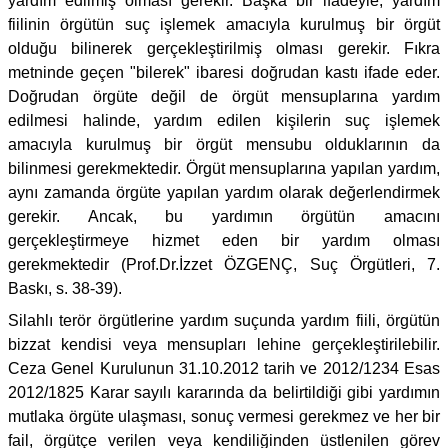
yardım edilmiş olması gerekir. Başka bir ifadeyle, yardım
fiilinin örgütün suç işlemek amacıyla kurulmuş bir örgüt
olduğu bilinerek gerçekleştirilmiş olması gerekir. Fıkra
metninde geçen "bilerek" ibaresi doğrudan kastı ifade eder.
Doğrudan örgüte değil de örgüt mensuplarına yardım
edilmesi halinde, yardım edilen kişilerin suç işlemek
amacıyla kurulmuş bir örgüt mensubu olduklarının da
bilinmesi gerekmektedir. Örgüt mensuplarına yapılan yardım,
aynı zamanda örgüte yapılan yardım olarak değerlendirmek
gerekir. Ancak, bu yardımın örgütün amacını
gerçekleştirmeye hizmet eden bir yardım olması
gerekmektedir (Prof.Dr.İzzet ÖZGENÇ, Suç Örgütleri, 7.
Baskı, s. 38-39).
Silahlı terör örgütlerine yardım suçunda yardım fiili, örgütün
bizzat kendisi veya mensupları lehine gerçekleştirilebilir.
Ceza Genel Kurulunun 31.10.2012 tarih ve 2012/1234 Esas
2012/1825 Karar sayılı kararında da belirtildiği gibi yardımın
mutlaka örgüte ulaşması, sonuç vermesi gerekmez ve her bir
fail, örgütçe verilen veya kendiliğinden üstlenilen görev