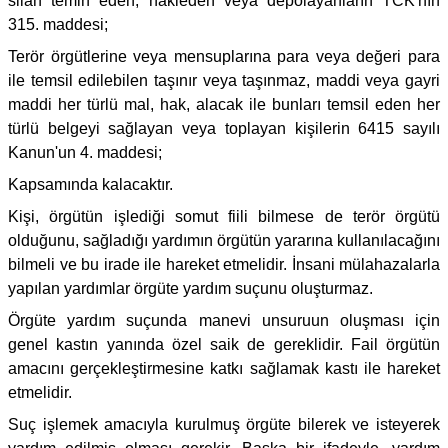
silâh temin eden, nakleden veya depolayanların TCK'nın
315. maddesi;
Terör örgütlerine veya mensuplarına para veya değeri para
ile temsil edilebilen taşınır veya taşınmaz, maddi veya gayri
maddi her türlü mal, hak, alacak ile bunları temsil eden her
türlü belgeyi sağlayan veya toplayan kişilerin 6415 sayılı
Kanun'un 4. maddesi;
Kapsamında kalacaktır.
Kişi, örgütün işlediği somut fiili bilmese de terör örgütü
olduğunu, sağladığı yardımın örgütün yararına kullanılacağını
bilmeli ve bu irade ile hareket etmelidir. İnsani mülahazalarla
yapılan yardımlar örgüte yardım suçunu oluşturmaz.
Örgüte yardım suçunda manevi unsuruun oluşması için
genel kastın yanında özel saik de gereklidir. Fail örgütün
amacını gerçekleştirmesine katkı sağlamak kastı ile hareket
etmelidir.
Suç işlemek amacıyla kurulmuş örgüte bilerek ve isteyerek