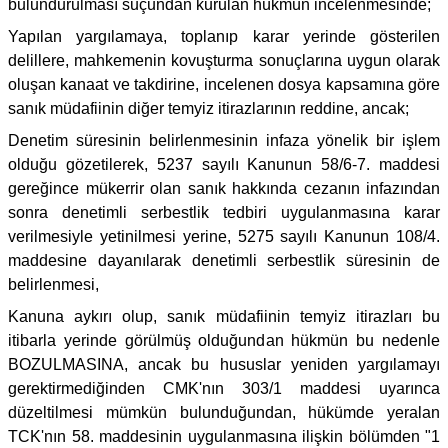
bulundurulması suçundan kurulan hükmün incelenmesinde;
Yapılan yargılamaya, toplanıp karar yerinde gösterilen
delillere, mahkemenin kovuşturma sonuçlarına uygun olarak
oluşan kanaat ve takdirine, incelenen dosya kapsamına göre
sanık müdafiinin diğer temyiz itirazlarının reddine, ancak;
Denetim süresinin belirlenmesinin infaza yönelik bir işlem
olduğu gözetilerek, 5237 sayılı Kanunun 58/6-7. maddesi
gereğince mükerrir olan sanık hakkında cezanın infazından
sonra denetimli serbestlik tedbiri uygulanmasına karar
verilmesiyle yetinilmesi yerine, 5275 sayılı Kanunun 108/4.
maddesine dayanılarak denetimli serbestlik süresinin de
belirlenmesi,
Kanuna aykırı olup, sanık müdafiinin temyiz itirazları bu
itibarla yerinde görülmüş olduğundan hükmün bu nedenle
BOZULMASINA, ancak bu hususlar yeniden yargılamayı
gerektirmediğinden CMK'nın 303/1 maddesi uyarınca
düzeltilmesi mümkün bulunduğundan, hükümde yeralan
TCK'nın 58. maddesinin uygulanmasına ilişkin bölümden "1