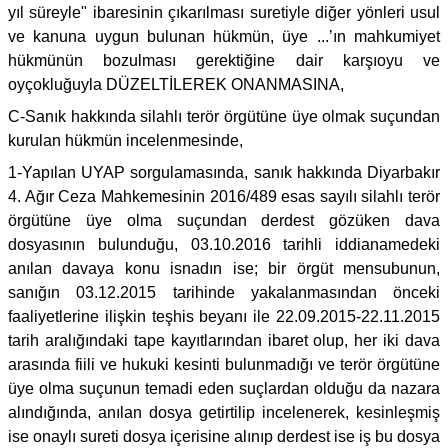
yıl süreyle" ibaresinin çıkarılması suretiyle diğer yönleri usul
ve kanuna uygun bulunan hükmün, üye ...’ın mahkumiyet
hükmünün bozulması gerektiğine dair karşıoyu ve
oyçokluğuyla DÜZELTİLEREK ONANMASINA,
C-Sanık hakkında silahlı terör örgütüne üye olmak suçundan
kurulan hükmün incelenmesinde,
1-Yapılan UYAP sorgulamasında, sanık hakkında Diyarbakır
4. Ağır Ceza Mahkemesinin 2016/489 esas sayılı silahlı terör
örgütüne üye olma suçundan derdest gözüken dava
dosyasının bulunduğu, 03.10.2016 tarihli iddianamedeki
anılan davaya konu isnadın ise; bir örgüt mensubunun,
sanığın 03.12.2015 tarihinde yakalanmasından önceki
faaliyetlerine ilişkin teşhis beyanı ile 22.09.2015-22.11.2015
tarih aralığındaki tape kayıtlarından ibaret olup, her iki dava
arasında fiili ve hukuki kesinti bulunmadığı ve terör örgütüne
üye olma suçunun temadi eden suçlardan olduğu da nazara
alındığında, anılan dosya getirtilip incelenerek, kesinleşmiş
ise onaylı sureti dosya içerisine alınıp derdest ise iş bu dosya