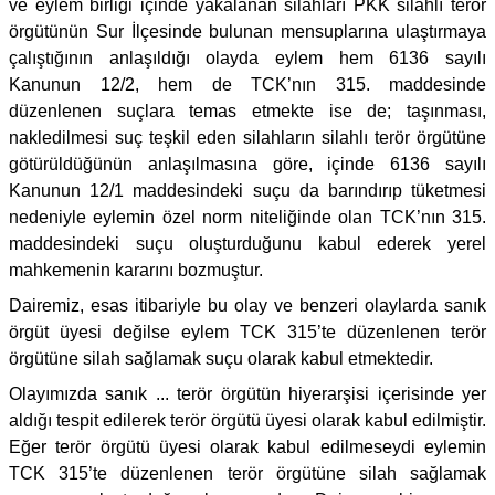
ve eylem birliği içinde yakalanan silahları PKK silahlı terör
örgütünün Sur İlçesinde bulunan mensuplarına ulaştırmaya
çalıştığının anlaşıldığı olayda eylem hem 6136 sayılı
Kanunun 12/2, hem de TCK’nın 315. maddesinde
düzenlenen suçlara temas etmekte ise de; taşınması,
nakledilmesi suç teşkil eden silahların silahlı terör örgütüne
götürüldüğünün anlaşılmasına göre, içinde 6136 sayılı
Kanunun 12/1 maddesindeki suçu da barındırıp tüketmesi
nedeniyle eylemin özel norm niteliğinde olan TCK’nın 315.
maddesindeki suçu oluşturduğunu kabul ederek yerel
mahkemenin kararını bozmuştur.
Dairemiz, esas itibariyle bu olay ve benzeri olaylarda sanık
örgüt üyesi değilse eylem TCK 315’te düzenlenen terör
örgütüne silah sağlamak suçu olarak kabul etmektedir.
Olayımızda sanık ... terör örgütün hiyerarşisi içerisinde yer
aldığı tespit edilerek terör örgütü üyesi olarak kabul edilmiştir.
Eğer terör örgütü üyesi olarak kabul edilmeseydi eylemin
TCK 315’te düzenlenen terör örgütüne silah sağlamak