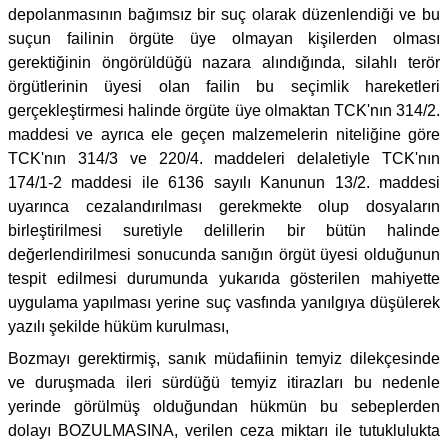
depolanmasının bağımsız bir suç olarak düzenlendiği ve bu
suçun failinin örgüte üye olmayan kişilerden olması
gerektiğinin öngörüldüğü nazara alındığında, silahlı terör
örgütlerinin üyesi olan failin bu seçimlik hareketleri
gerçekleştirmesi halinde örgüte üye olmaktan TCK'nın 314/2.
maddesi ve ayrıca ele geçen malzemelerin niteliğine göre
TCK'nın 314/3 ve 220/4. maddeleri delaletiyle TCK'nın
174/1-2 maddesi ile 6136 sayılı Kanunun 13/2. maddesi
uyarınca cezalandırılması gerekmekte olup dosyaların
birleştirilmesi suretiyle delillerin bir bütün halinde
değerlendirilmesi sonucunda sanığın örgüt üyesi olduğunun
tespit edilmesi durumunda yukarıda gösterilen mahiyette
uygulama yapılması yerine suç vasfında yanılgıya düşülerek
yazılı şekilde hüküm kurulması,
Bozmayı gerektirmiş, sanık müdafiinin temyiz dilekçesinde
ve duruşmada ileri sürdüğü temyiz itirazları bu nedenle
yerinde görülmüş olduğundan hükmün bu sebeplerden
dolayı BOZULMASINA, verilen ceza miktarı ile tutuklulukta