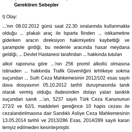
Gerektiren Sebepler
I) Olay:
...'nın 08.02.2012 günü saat 22.30 sıralarında kullanmakta
olduğu ... plakalı araç ile Isparta İlinden ... istikametine
giderken aracın direksiyon hakimiyetini kaybettiği ve
şarampole girdiği, bu nedenle aracında hasar meydana
geldiği, ... Devlet Hastanesi tarafından ... hakkında tutulan
alkol raporuna göre ...'nın 256 promil alkollü olmasına
istinaden ... hakkında Trafik Güvenliğini tehlikeye sokma
suçundan ... Sulh Ceza Mahkemesinin 2012/102 esas sayılı
dava dosyasının 05.10.2012 tarihli duruşmasında tanık
olarak vermiş olduğu ifadesinden dolayı yalan tanıklık
suçundan sanık ...'un, 5237 sayılı Türk Ceza Kanununun
272/2 ve 62/1. maddeleri gereğince 10 hapis cezası ile
cezalandırılmasına dair Sandıklı Asliye Ceza Mahkemesinin
13.05.2014 tarihli ve 2013/286 Esas, 2014/289 sayılı kararı
temyiz edilmeden kesinleşmiştir.