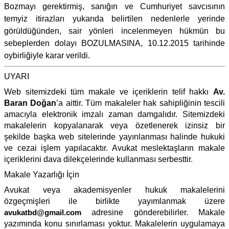
Bozmayı gerektirmiş, sanığın ve Cumhuriyet savcısının
temyiz itirazları yukarıda belirtilen nedenlerle yerinde
görüldüğünden, sair yönleri incelenmeyen hükmün bu
sebeplerden dolayı BOZULMASINA, 10.12.2015 tarihinde
oybirliğiyle karar verildi.
UYARI
Web sitemizdeki tüm makale ve içeriklerin telif hakkı
Av.
Baran Doğan
’a aittir. Tüm makaleler hak sahipliğinin tescili
amacıyla elektronik imzalı zaman damgalıdır. Sitemizdeki
makalelerin kopyalanarak veya özetlenerek izinsiz bir
şekilde başka web sitelerinde yayınlanması halinde hukuki
ve cezai işlem yapılacaktır. Avukat meslektaşların makale
içeriklerini dava dilekçelerinde kullanması serbesttir.
Makale Yazarlığı İçin
Avukat veya akademisyenler hukuk makalelerini
özgeçmişleri ile birlikte yayımlanmak üzere
avukatbd@gmail.com
adresine gönderebilirler. Makale
yazımında konu sınırlaması yoktur. Makalelerin uygulamaya