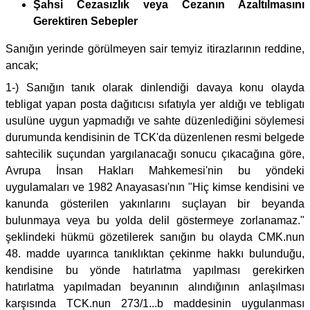
Şahsi Cezasızlık veya Cezanın Azaltılmasını
Gerektiren Sebepler
Sanığın yerinde görülmeyen sair temyiz itirazlarının reddine,
ancak;
1-) Sanığın tanık olarak dinlendiği davaya konu olayda
tebligat yapan posta dağıtıcısı sıfatıyla yer aldığı ve tebligatı
usulüne uygun yapmadığı ve sahte düzenlediğini söylemesi
durumunda kendisinin de TCK'da düzenlenen resmi belgede
sahtecilik suçundan yargılanacağı sonucu çıkacağına göre,
Avrupa İnsan Hakları Mahkemesi'nin bu yöndeki
uygulamaları ve 1982 Anayasası'nın "Hiç kimse kendisini ve
kanunda gösterilen yakınlarını suçlayan bir beyanda
bulunmaya veya bu yolda delil göstermeye zorlanamaz."
şeklindeki hükmü gözetilerek sanığın bu olayda CMK.nun
48. madde uyarınca tanıklıktan çekinme hakkı bulunduğu,
kendisine bu yönde hatırlatma yapılması gerekirken
hatırlatma yapılmadan beyanının alındığının anlaşılması
karşısında TCK.nun 273/1...b maddesinin uygulanması