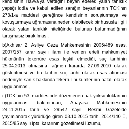
kendisinin Havva'ya verdiğini beyan ederek yalan tanıklık
yaptığı iddia ve kabul edilen sanığın beyanlarının TCK'nın
273/1-a maddesi gereğince kendisinin soruşturmaya ve
kovuşturmaya uğramasına neden olabilecek bir hususla ilgili
olarak yalan tanıklık niteliğinde bulunup bulunmadığının
tartışmasız bırakılması,
b)Akhisar 2. Asliye Ceza Mahkemesinin 2006/489 esas,
2007/157 karar sayılı ilamı ile verilen erteli mahkumiyet
hükmünün tekerrüre esas teşkil etmediği, suç tarihinin
25.04.2013 olmasına rağmen kararda 27.09.2010 olarak
gösterilmesi ve bu tarihin suç tarihi olarak esas alınması
nedeniyle sanık hakkında tekerrür hükümlerinin hatalı olarak
uygulanması,
c)TCK'nın 53. maddesinde düzenlenen hak yoksunluklarının
uygulanması bakımından, Anayasa Mahkemesinin
24.11.2015 tarih ve 29542 sayılı Resmi Gazete'de
yayımlanarak yürürlüğe giren 08.10.2015 tarih, 2014/140 E,
2015/85 sayılı iptal kararının gözetilmesi lüzumu,