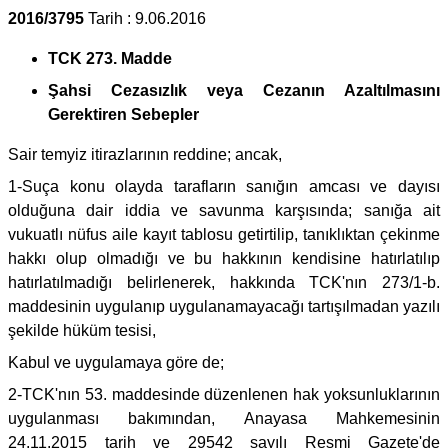
2016/3795
Tarih : 9.06.2016
TCK 273. Madde
Şahsi Cezasızlık veya Cezanın Azaltılmasını
Gerektiren Sebepler
Sair temyiz itirazlarının reddine; ancak,
1-Suça konu olayda tarafların sanığın amcası ve dayısı
olduğuna dair iddia ve savunma karşısında; sanığa ait
vukuatlı nüfus aile kayıt tablosu getirtilip, tanıklıktan çekinme
hakkı olup olmadığı ve bu hakkının kendisine hatırlatılıp
hatırlatılmadığı belirlenerek, hakkında TCK'nın 273/1-b.
maddesinin uygulanıp uygulanamayacağı tartışılmadan yazılı
şekilde hüküm tesisi,
Kabul ve uygulamaya göre de;
2-TCK'nın 53. maddesinde düzenlenen hak yoksunluklarının
uygulanması bakımından, Anayasa Mahkemesinin
24.11.2015 tarih ve 29542 sayılı Resmi Gazete'de