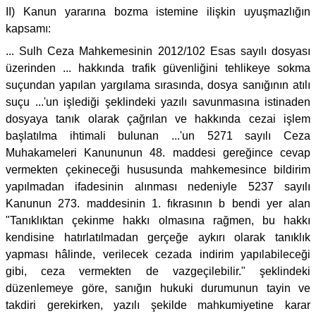
II) Kanun yararına bozma istemine ilişkin uyuşmazlığın
kapsamı:
... Sulh Ceza Mahkemesinin 2012/102 Esas sayılı dosyası
üzerinden ... hakkında trafik güvenliğini tehlikeye sokma
suçundan yapılan yargılama sırasında, dosya sanığının atılı
suçu ...'un işlediği şeklindeki yazılı savunmasına istinaden
dosyaya tanık olarak çağrılan ve hakkında cezai işlem
başlatılma ihtimali bulunan ...'un 5271 sayılı Ceza
Muhakameleri Kanununun 48. maddesi gereğince cevap
vermekten çekineceği hususunda mahkemesince bildirim
yapılmadan ifadesinin alınması nedeniyle 5237 sayılı
Kanunun 273. maddesinin 1. fıkrasının b bendi yer alan
"Tanıklıktan çekinme hakkı olmasına rağmen, bu hakkı
kendisine hatırlatılmadan gerçeğe aykırı olarak tanıklık
yapması hâlinde, verilecek cezada indirim yapılabileceği
gibi, ceza vermekten de vazgeçilebilir." şeklindeki
düzenlemeye göre, sanığın hukuki durumunun tayin ve
takdiri gerekirken, yazılı şekilde mahkumiyetine karar