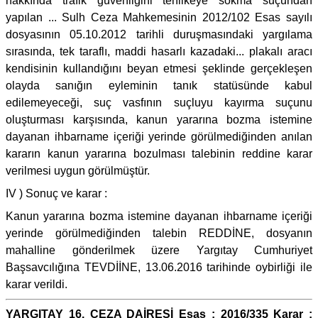
hakkında trafik güvenliğini tehlikeye sokma suçundan
yapılan ... Sulh Ceza Mahkemesinin 2012/102 Esas sayılı
dosyasının 05.10.2012 tarihli duruşmasındaki yargılama
sırasında, tek taraflı, maddi hasarlı kazadaki... plakalı aracı
kendisinin kullandığını beyan etmesi şeklinde gerçekleşen
olayda sanığın eyleminin tanık statüsünde kabul
edilemeyeceği, suç vasfının suçluyu kayırma suçunu
oluşturması karşısında, kanun yararına bozma istemine
dayanan ihbarname içeriği yerinde görülmediğinden anılan
kararın kanun yararına bozulması talebinin reddine karar
verilmesi uygun görülmüştür.
IV ) Sonuç ve karar :
Kanun yararına bozma istemine dayanan ihbarname içeriği
yerinde görülmediğinden talebin REDDİNE, dosyanın
mahalline gönderilmek üzere Yargıtay Cumhuriyet
Başsavcılığına TEVDİİNE, 13.06.2016 tarihinde oybirliği ile
karar verildi.
YARGITAY 16. CEZA DAİRESİ Esas : 2016/335 Karar :