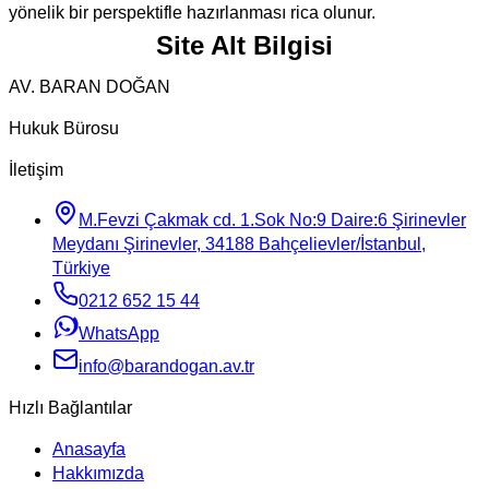
yönelik bir perspektifle hazırlanması rica olunur.
Site Alt Bilgisi
AV. BARAN DOĞAN
Hukuk Bürosu
İletişim
M.Fevzi Çakmak cd. 1.Sok No:9 Daire:6 Şirinevler
Meydanı Şirinevler, 34188 Bahçelievler/İstanbul,
Türkiye
0212 652 15 44
WhatsApp
info@barandogan.av.tr
Hızlı Bağlantılar
Anasayfa
Hakkımızda