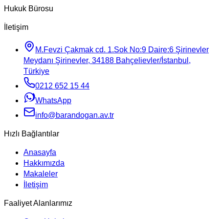
Hukuk Bürosu
İletişim
M.Fevzi Çakmak cd. 1.Sok No:9 Daire:6 Şirinevler
Meydanı Şirinevler, 34188 Bahçelievler/İstanbul,
Türkiye
0212 652 15 44
WhatsApp
info@barandogan.av.tr
Hızlı Bağlantılar
Anasayfa
Hakkımızda
Makaleler
İletişim
Faaliyet Alanlarımız