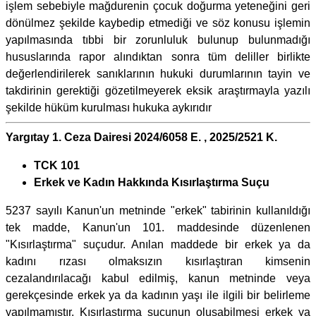
işlem sebebiyle mağdurenin çocuk doğurma yeteneğini geri
dönülmez şekilde kaybedip etmediği ve söz konusu işlemin
yapılmasında tıbbi bir zorunluluk bulunup bulunmadığı
hususlarında rapor alındıktan sonra tüm deliller birlikte
değerlendirilerek sanıklarının hukuki durumlarının tayin ve
takdirinin gerektiği gözetilmeyerek eksik araştırmayla yazılı
şekilde hüküm kurulması hukuka aykırıdır
Yargıtay 1. Ceza Dairesi 2024/6058 E. , 2025/2521 K.
TCK 101
Erkek ve Kadın Hakkında Kısırlaştırma Suçu
5237 sayılı Kanun'un metninde "erkek" tabirinin kullanıldığı
tek madde, Kanun'un 101. maddesinde düzenlenen
"Kısırlaştırma" suçudur. Anılan maddede bir erkek ya da
kadını rızası olmaksızın kısırlaştıran kimsenin
cezalandırılacağı kabul edilmiş, kanun metninde veya
gerekçesinde erkek ya da kadının yaşı ile ilgili bir belirleme
yapılmamıştır. Kısırlaştırma suçunun oluşabilmesi erkek ya