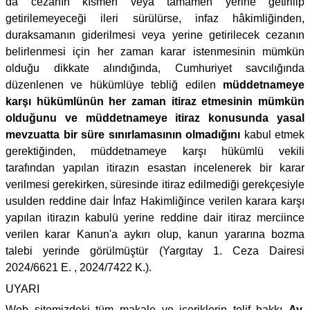
da cezanın kısmen veya tamamen yerine getirilip
getirilemeyeceği ileri sürülürse, infaz hâkimliğinden,
duraksamanın giderilmesi veya yerine getirilecek cezanın
belirlenmesi için her zaman karar istenmesinin mümkün
olduğu dikkate alındığında, Cumhuriyet savcılığında
düzenlenen ve hükümlüye tebliğ edilen
müddetnameye
karşı hükümlünün her zaman itiraz etmesinin mümkün
olduğunu ve müddetnameye itiraz konusunda yasal
mevzuatta bir süre sınırlamasının olmadığını
kabul etmek
gerektiğinden, müddetnameye karşı hükümlü vekili
tarafından yapılan itirazın esastan incelenerek bir karar
verilmesi gerekirken, süresinde itiraz edilmediği gerekçesiyle
usulden reddine dair İnfaz Hakimliğince verilen karara karşı
yapılan itirazın kabulü yerine reddine dair itiraz merciince
verilen karar Kanun'a aykırı olup, kanun yararına bozma
talebi yerinde görülmüştür (Yargıtay 1. Ceza Dairesi
2024/6621 E. , 2024/7422 K.).
UYARI
Web sitemizdeki tüm makale ve içeriklerin telif hakkı
Av.