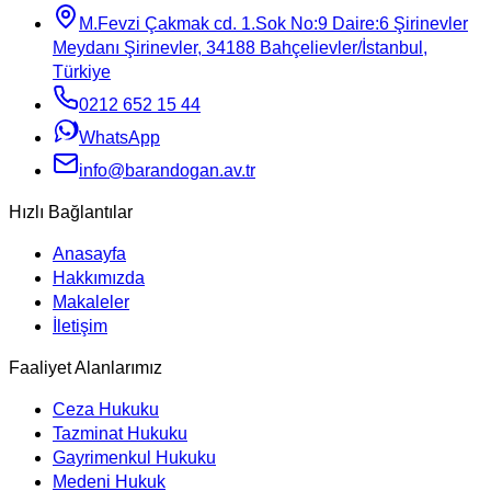
M.Fevzi Çakmak cd. 1.Sok No:9 Daire:6 Şirinevler
Meydanı Şirinevler, 34188 Bahçelievler/İstanbul,
Türkiye
0212 652 15 44
WhatsApp
info@barandogan.av.tr
Hızlı Bağlantılar
Anasayfa
Hakkımızda
Makaleler
İletişim
Faaliyet Alanlarımız
Ceza Hukuku
Tazminat Hukuku
Gayrimenkul Hukuku
Medeni Hukuk