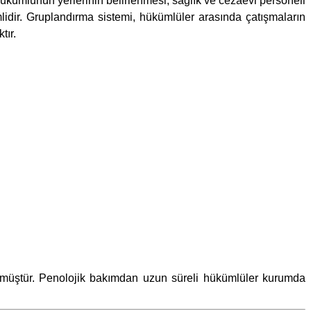
 hükümlünün yerlerinin belirlenmesi, sağlık ve cezaevi personeli
emlidir. Gruplandırma sistemi, hükümlüler arasında çatışmaların
tır.
ngörmüştür. Penolojik bakımdan uzun süreli hükümlüler kurumda