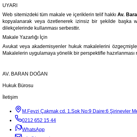
UYARI
Web sitemizdeki tüm makale ve içeriklerin telif hakkı
Av. Bar
kopyalanarak veya özetlenerek izinsiz bir şekilde başka w
dilekçelerinde kullanması serbesttir.
Makale Yazarlığı İçin
Avukat veya akademisyenler hukuk makalelerini özgeçmişler
Makalelerin uygulamaya yönelik bir perspektifle hazırlanması r
AV. BARAN DOĞAN
Hukuk Bürosu
İletişim
M.Fevzi Çakmak cd. 1.Sok No:9 Daire:6 Şirinevler Mey
0212 652 15 44
WhatsApp