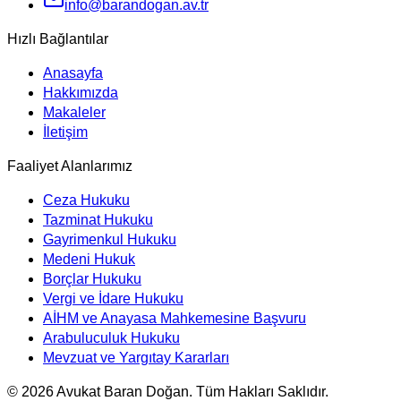
info@barandogan.av.tr
Hızlı Bağlantılar
Anasayfa
Hakkımızda
Makaleler
İletişim
Faaliyet Alanlarımız
Ceza Hukuku
Tazminat Hukuku
Gayrimenkul Hukuku
Medeni Hukuk
Borçlar Hukuku
Vergi ve İdare Hukuku
AİHM ve Anayasa Mahkemesine Başvuru
Arabuluculuk Hukuku
Mevzuat ve Yargıtay Kararları
©
2026
Avukat Baran Doğan. Tüm Hakları Saklıdır.