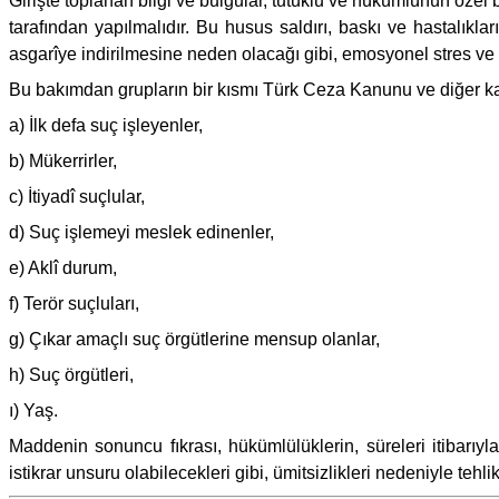
Girişte toplanan bilgi ve bulgular, tutuklu ve hükümlünün özel 
tarafından yapılmalıdır. Bu husus saldırı, baskı ve hastalıkla
asgarîye indirilmesine neden olacağı gibi, emosyonel stres ve
Bu bakımdan grupların bir kısmı Türk Ceza Kanunu ve diğer ka
a) İlk defa suç işleyenler,
b) Mükerrirler,
c) İtiyadî suçlular,
d) Suç işlemeyi meslek edinenler,
e) Aklî durum,
f) Terör suçluları,
g) Çıkar amaçlı suç örgütlerine mensup olanlar,
h) Suç örgütleri,
ı) Yaş.
Maddenin sonuncu fıkrası, hükümlülüklerin, süreleri itibarıy
istikrar unsuru olabilecekleri gibi, ümitsizlikleri nedeniyle tehlike