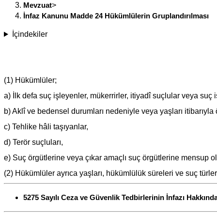
Mevzuat
>
İnfaz Kanunu Madde 24 Hükümlülerin Gruplandırılması
İçindekiler
(1) Hükümlüler;
a) İlk defa suç işleyenler, mükerrirler, itiyadî suçlular veya su
b) Aklî ve bedensel durumları nedeniyle veya yaşları itibarıyla ö
c) Tehlike hâli taşıyanlar,
d) Terör suçluları,
e) Suç örgütlerine veya çıkar amaçlı suç örgütlerine mensup olan
(2) Hükümlüler ayrıca yaşları, hükümlülük süreleri ve suç türleri 
5275 Sayılı Ceza ve Güvenlik Tedbirlerinin İnfazı Hakkın