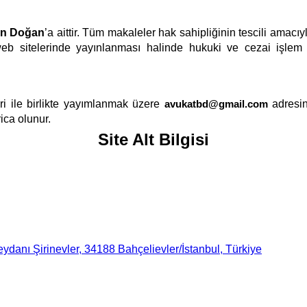
an Doğan
’a aittir. Tüm makaleler hak sahipliğinin tescili amac
eb sitelerinde yayınlanması halinde hukuki ve cezai işlem ya
i ile birlikte yayımlanmak üzere
avukatbd@gmail.com
adresin
ica olunur.
Site Alt Bilgisi
danı Şirinevler, 34188 Bahçelievler/İstanbul, Türkiye