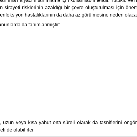
barınma ihtiyacını tanımlama için kullanılabilmelidir. Tutuklu ve
rın sirayeti risklerinin azaldığı bir çevre oluşturulması için ön
 enfeksiyon hastalıklarının da daha az görülmesine neden olacak
nunlarda da tanımlanmıştır:
la, uzun veya kısa yahut orta süreli olarak da tasniflerini ö
li de olabilirler.