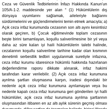
Ceza ve Güvenlik Tedbirlerinin İnfazı Hakkında Kanun'un
105/A-1-2. maddesinde yer alan “ (1) Hükümlülerin dış
dünyaya uyumlarını sağlamak, aileleriyle bağlarını
sürdürmelerini ve güçlendirmelerini temin etmek amacıyla; a)
Açık ceza infaz kurumunda cezasının son altı ayını kesintisiz
olarak geçiren, b) Çocuk eğitimevinde toplam cezasının
beşte birini tamamlayan, koşullu salıverilmesine bir yıl veya
daha az süre kalan iyi haili hükümlülerin talebi halinde,
cezalarının koşullu salıverilme tarihine kadar olan kısmının
denetimli serbestlik tedbiri uygulanmak suretiyle infazına,
ceza infaz kurumu idaresince hükümlü hakkında hazırlanan
değerlendirme raporu dikkate alınarak, infaz hakimi
tarafından karar verilebilir. (2) Açık ceza infaz kurumuna
ayrılma şartları oluşmasına karşın, iradesi dışındaki bir
nedenle açık ceza infaz kurumuna ayrılamayan veya bu
nedenle kapalı ceza infaz kurumuna geri gönderilen iyi halli
hükümlüler, açık ceza infaz kurumuna ayrılma şartlarının
oluşmasından itibaren en az altı aylık sürenin geçmiş olması