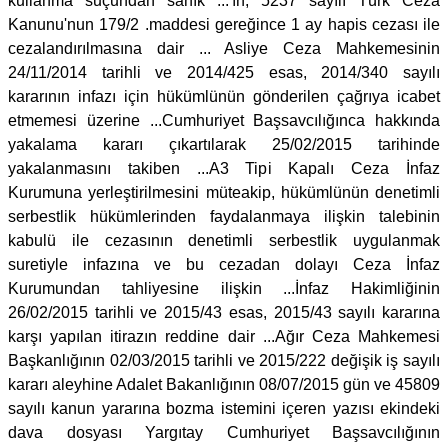
kullanma suçundan sanık ...'ın, 5237 sayılı Türk Ceza
Kanunu'nun 179/2 .maddesi gereğince 1 ay hapis cezası ile
cezalandırılmasına dair ... Asliye Ceza Mahkemesinin
24/11/2014 tarihli ve 2014/425 esas, 2014/340 sayılı
kararının infazı için hükümlünün gönderilen çağrıya icabet
etmemesi üzerine ...Cumhuriyet Başsavcılığınca hakkında
yakalama kararı çıkartılarak 25/02/2015 tarihinde
yakalanmasını takiben ...A3 Tipi Kapalı Ceza İnfaz
Kurumuna yerleştirilmesini müteakip, hükümlünün denetimli
serbestlik hükümlerinden faydalanmaya ilişkin talebinin
kabulü ile cezasının denetimli serbestlik uygulanmak
suretiyle infazına ve bu cezadan dolayı Ceza İnfaz
Kurumundan tahliyesine ilişkin ...İnfaz Hakimliğinin
26/02/2015 tarihli ve 2015/43 esas, 2015/43 sayılı kararına
karşı yapılan itirazın reddine dair ...Ağır Ceza Mahkemesi
Başkanlığının 02/03/2015 tarihli ve 2015/222 değişik iş sayılı
kararı aleyhine Adalet Bakanlığının 08/07/2015 gün ve 45809
sayılı kanun yararına bozma istemini içeren yazısı ekindeki
dava dosyası Yargıtay Cumhuriyet Başsavcılığının