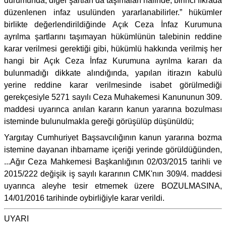
durumunda, diğer şartları da taşımaları halinde, birinci fıkrada
düzenlenen infaz usulünden yararlanabilirler.” hükümler
birlikte değerlendirildiğinde Açık Ceza İnfaz Kurumuna
ayrılma şartlarını taşımayan hükümlünün talebinin reddine
karar verilmesi gerektiği gibi, hükümlü hakkında verilmiş her
hangi bir Açık Ceza İnfaz Kurumuna ayrılma kararı da
bulunmadığı dikkate alındığında, yapılan itirazın kabulü
yerine reddine karar verilmesinde isabet görülmediği
gerekçesiyle 5271 sayılı Ceza Muhakemesi Kanununun 309.
maddesi uyarınca anılan kararın kanun yararına bozulması
isteminde bulunulmakla gereği görüşülüp düşünüldü;
Yargıtay Cumhuriyet Başsavcılığının kanun yararına bozma
istemine dayanan ihbarname içeriği yerinde görüldüğünden,
...Ağır Ceza Mahkemesi Başkanlığının 02/03/2015 tarihli ve
2015/222 değişik iş sayılı kararının CMK'nın 309/4. maddesi
uyarınca aleyhe tesir etmemek üzere BOZULMASINA,
14/01/2016 tarihinde oybirliğiyle karar verildi.
UYARI