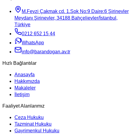
M.Fevzi Çakmak cd. 1.Sok No:9 Daire:6 Şirinevler
Meydanı Şirinevler, 34188 Bahçelievler/İstanbul,
Türkiye
0212 652 15 44
WhatsApp
info@barandogan.av.tr
Hızlı Bağlantılar
Anasayfa
Hakkımızda
Makaleler
İletişim
Faaliyet Alanlarımız
Ceza Hukuku
Tazminat Hukuku
Gayrimenkul Hukuku