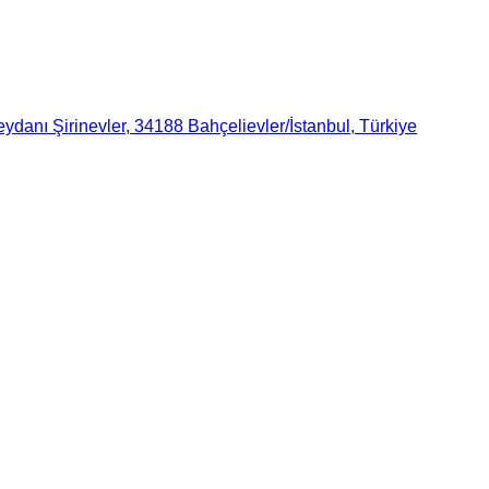
danı Şirinevler, 34188 Bahçelievler/İstanbul, Türkiye