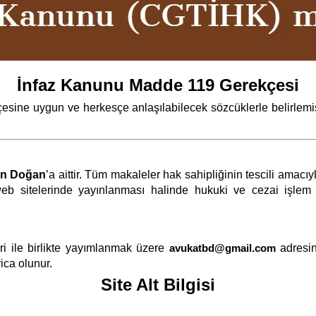
İnfaz Kanunu Madde 119 Gerekçesi
sine uygun ve herkesçe anlaşılabilecek sözcüklerle belirlemiş
an Doğan
’a aittir. Tüm makaleler hak sahipliğinin tescili amac
eb sitelerinde yayınlanması halinde hukuki ve cezai işlem ya
i ile birlikte yayımlanmak üzere
avukatbd@gmail.com
adresin
ica olunur.
Site Alt Bilgisi