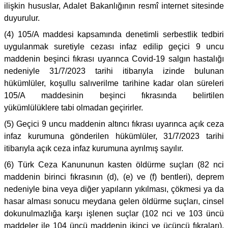
ilişkin hususlar, Adalet Bakanlığının resmî internet sitesinde
duyurulur.
(4) 105/A maddesi kapsamında denetimli serbestlik tedbiri
uygulanmak suretiyle cezası infaz edilip geçici 9 uncu
maddenin beşinci fıkrası uyarınca Covid-19 salgın hastalığı
nedeniyle 31/7/2023 tarihi itibarıyla izinde bulunan
hükümlüler, koşullu salıverilme tarihine kadar olan süreleri
105/A maddesinin beşinci fıkrasında belirtilen
yükümlülüklere tabi olmadan geçirirler.
(5) Geçici 9 uncu maddenin altıncı fıkrası uyarınca açık ceza
infaz kurumuna gönderilen hükümlüler, 31/7/2023 tarihi
itibarıyla açık ceza infaz kurumuna ayrılmış sayılır.
(6) Türk Ceza Kanununun kasten öldürme suçları (82 nci
maddenin birinci fıkrasının (d), (e) ve (f) bentleri), deprem
nedeniyle bina veya diğer yapıların yıkılması, çökmesi ya da
hasar alması sonucu meydana gelen öldürme suçları, cinsel
dokunulmazlığa karşı işlenen suçlar (102 nci ve 103 üncü
maddeler ile 104 üncü maddenin ikinci ve üçüncü fıkraları),