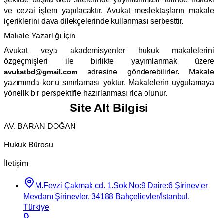
ve cezai işlem yapılacaktır. Avukat meslektaşların makale
içeriklerini dava dilekçelerinde kullanması serbesttir.
Makale Yazarlığı İçin
Avukat veya akademisyenler hukuk makalelerini
özgeçmişleri ile birlikte yayımlanmak üzere
avukatbd@gmail.com
adresine gönderebilirler. Makale
yazımında konu sınırlaması yoktur. Makalelerin uygulamaya
yönelik bir perspektifle hazırlanması rica olunur.
Site Alt Bilgisi
AV. BARAN DOĞAN
Hukuk Bürosu
İletişim
M.Fevzi Çakmak cd. 1.Sok No:9 Daire:6 Şirinevler
Meydanı Şirinevler, 34188 Bahçelievler/İstanbul,
Türkiye