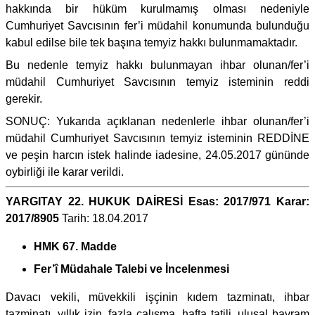
hakkında bir hüküm kurulmamış olması nedeniyle
Cumhuriyet Savcısının fer’i müdahil konumunda bulunduğu
kabul edilse bile tek başına temyiz hakkı bulunmamaktadır.
Bu nedenle temyiz hakkı bulunmayan ihbar olunan/fer’i
müdahil Cumhuriyet Savcısının temyiz isteminin reddi
gerekir.
SONUÇ: Yukarıda açıklanan nedenlerle ihbar olunan/fer’i
müdahil Cumhuriyet Savcısının temyiz isteminin REDDİNE
ve peşin harcın istek halinde iadesine, 24.05.2017 gününde
oybirliği ile karar verildi.
YARGITAY 22. HUKUK DAİRESİ Esas: 2017/971 Karar:
2017/8905
Tarih: 18.04.2017
HMK 67. Madde
Fer’î Müdahale Talebi ve İncelenmesi
Davacı vekili, müvekkili işçinin kıdem tazminatı, ihbar
tazminatı, yıllık izin, fazla çalışma, hafta tatili, ulusal bayram