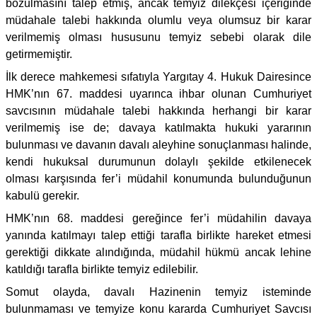
bozulmasını talep etmiş, ancak temyiz dilekçesi içeriğinde
müdahale talebi hakkında olumlu veya olumsuz bir karar
verilmemiş olması hususunu temyiz sebebi olarak dile
getirmemiştir.
İlk derece mahkemesi sıfatıyla Yargıtay 4. Hukuk Dairesince
HMK’nın 67. maddesi uyarınca ihbar olunan Cumhuriyet
savcısının müdahale talebi hakkında herhangi bir karar
verilmemiş ise de; davaya katılmakta hukuki yararının
bulunması ve davanın davalı aleyhine sonuçlanması halinde,
kendi hukuksal durumunun dolaylı şekilde etkilenecek
olması karşısında fer’i müdahil konumunda bulunduğunun
kabulü gerekir.
HMK’nın 68. maddesi gereğince fer’i müdahilin davaya
yanında katılmayı talep ettiği tarafla birlikte hareket etmesi
gerektiği dikkate alındığında, müdahil hükmü ancak lehine
katıldığı tarafla birlikte temyiz edilebilir.
Somut olayda, davalı Hazinenin temyiz isteminde
bulunmaması ve temyize konu kararda Cumhuriyet Savcısı