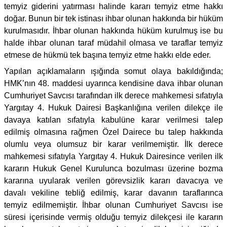
temyiz giderini yatırması halinde kararı temyiz etme hakkı
doğar. Bunun bir tek istinası ihbar olunan hakkında bir hüküm
kurulmasıdır. İhbar olunan hakkında hüküm kurulmuş ise bu
halde ihbar olunan taraf müdahil olmasa ve taraflar temyiz
etmese de hükmü tek başına temyiz etme hakkı elde eder.
Yapılan açıklamaların ışığında somut olaya bakıldığında;
HMK’nın 48. maddesi uyarınca kendisine dava ihbar olunan
Cumhuriyet Savcısı tarafından ilk derece mahkemesi sıfatıyla
Yargıtay 4. Hukuk Dairesi Başkanlığına verilen dilekçe ile
davaya katılan sıfatıyla kabulüne karar verilmesi talep
edilmiş olmasına rağmen Özel Dairece bu talep hakkında
olumlu veya olumsuz bir karar verilmemiştir. İlk derece
mahkemesi sıfatıyla Yargıtay 4. Hukuk Dairesince verilen ilk
kararın Hukuk Genel Kurulunca bozulması üzerine bozma
kararına uyularak verilen görevsizlik kararı davacıya ve
davalı vekiline tebliğ edilmiş, karar davanın taraflarınca
temyiz edilmemiştir. İhbar olunan Cumhuriyet Savcısı ise
süresi içerisinde vermiş olduğu temyiz dilekçesi ile kararın