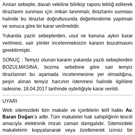
Anılan sebeple, davalı vekiline bilirkişi raporu tebliğ edilerek
itirazlarını sunması için imkan tanınmalı; itirazlarını sunması
halinde bu itirazlar doğrultusunda değerlendirme yapılmalı
ve sonuca göre bir karar verilmelidir.
Yukarıda yazılı sebeplerden, usul ve kanuna aykırı karar
verilmesi, sair yönler incelenmeksizin kararın bozulmasını
gerektirmiştir.
SONUÇ : Temyiz olunan kararın yukarıda yazılı sebeplerden
BOZULMASINA, bozma sebebine göre sair temyiz
itirazlarının bu aşamada incelenmesine yer olmadığına,
peşin alınan temyiz harcının istenmesi halinde ilgililere
iadesine, 18.04.2017 tarihinde oybirliğiyle karar verildi.
UYARI
Web sitemizdeki tüm makale ve içeriklerin telif hakkı
Av.
Baran Doğan
’a aittir. Tüm makaleler hak sahipliğinin tescili
amacıyla elektronik imzalı zaman damgalıdır. Sitemizdeki
makalelerin kopyalanarak veya özetlenerek izinsiz bir