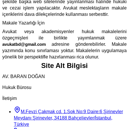
şekilde başka web sitelerinde yayınlanması halinde hukuki
ve cezai işlem yapılacaktır. Avukat meslektaşların makale
içeriklerini dava dilekçelerinde kullanması serbesttir.
Makale Yazarlığı İçin
Avukat veya akademisyenler hukuk makalelerini
özgeçmişleri ile birlikte yayımlanmak üzere
avukatbd@gmail.com
adresine gönderebilirler. Makale
yazımında konu sınırlaması yoktur. Makalelerin uygulamaya
yönelik bir perspektifle hazırlanması rica olunur.
Site Alt Bilgisi
AV. BARAN DOĞAN
Hukuk Bürosu
İletişim
M.Fevzi Çakmak cd. 1.Sok No:9 Daire:6 Şirinevler
Meydanı Şirinevler, 34188 Bahçelievler/İstanbul,
Türkiye