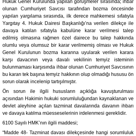
Hukuk Genel Kurulunda yapılan görüşmeler sırasında; ihbar
olunan Cumhuriyet Savcısı tarafından bozma öncesinde
yapılan yargılama sırasında, ilk derece mahkemesi sıfatıyla
Yargıtay 4. Hukuk Dairesi Başkanlığı’na verilen dilekçe ile
davaya katılan sıfatıyla kabulüne karar verilmesi talep
edilmiş olmasına rağmen özel dairece bu talep hakkında
olumlu veya olumsuz bir karar verilmemiş olması ve Hukuk
Genel Kurulunun bozma kararına uyularak verilen karara
karşı davacının veya davalı vekilinin temyiz isteminin
bulunmaması karşısında ihbar olunan Cumhuriyet Savcısının
bu kararı tek başına temyiz hakkının olup olmadığı hususu ön
sorun olarak incelenip tartışılmıştır.
Ön sorun ile ilgili hususların açıklığa kavuşturulması
açısından Hakimin hukuki sorumluluğundan kaynaklanan ve
devlet aleyhine açılan tazminat davalarında davanın ihbarı
ve davaya katılma müesseselerinin irdelenmesi gereklidir.
6100 Sayılı HMK’nın ilgili maddesi;
“Madde 48- Tazminat davası dilekçesinde hangi sorumluluk