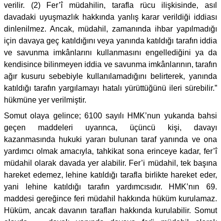
verilir. (2) Fer’î müdahilin, tarafla rücu ilişkisinde, asıl
davadaki uyuşmazlık hakkında yanlış karar verildiği iddiası
dinlenilmez. Ancak, müdahil, zamanında ihbar yapılmadığı
için davaya geç katıldığını veya yanında katıldığı tarafın iddia
ve savunma imkânlarını kullanmasını engellediğini ya da
kendisince bilinmeyen iddia ve savunma imkânlarının, tarafın
ağır kusuru sebebiyle kullanılamadığını belirterek, yanında
katıldığı tarafın yargılamayı hatalı yürüttüğünü ileri sürebilir.”
hükmüne yer verilmiştir.
Somut olaya gelince; 6100 sayılı HMK’nun yukarıda bahsi
geçen maddeleri uyarınca, üçüncü kişi, davayı
kazanmasında hukuki yararı bulunan taraf yanında ve ona
yardımcı olmak amacıyla, tahkikat sona erinceye kadar, fer’î
müdahil olarak davada yer alabilir. Fer’i müdahil, tek başına
hareket edemez, lehine katıldığı tarafla birlikte hareket eder,
yani lehine katıldığı tarafın yardımcısıdır. HMK’nın 69.
maddesi gereğince feri müdahil hakkında hüküm kurulamaz.
Hüküm, ancak davanın tarafları hakkında kurulabilir. Somut