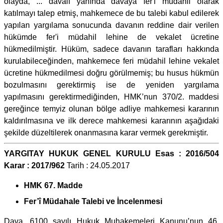
olayda, ... davalı yanında davaya fer'i müdahil olarak
katılmayı talep etmiş, mahkemece de bu talebi kabul edilerek
yapılan yargılama sonucunda davanın reddine dair verilen
hükümde fer'i müdahil lehine de vekalet ücretine
hükmedilmiştir. Hüküm, sadece davanın tarafları hakkında
kurulabileceğinden, mahkemece feri müdahil lehine vekalet
ücretine hükmedilmesi doğru görülmemiş; bu husus hükmün
bozulmasını gerektirmiş ise de yeniden yargılama
yapılmasını gerektirmediğinden, HMK’nun 370/2. maddesi
gereğince temyiz olunan bölge adliye mahkemesi kararının
kaldırılmasına ve ilk derece mahkemesi kararının aşağıdaki
şekilde düzeltilerek onanmasına karar vermek gerekmiştir.
YARGITAY HUKUK GENEL KURULU Esas : 2016/504
Karar : 2017/962
Tarih : 24.05.2017
HMK 67. Madde
Fer’î Müdahale Talebi ve İncelenmesi
Dava, 6100 sayılı Hukuk Muhakemeleri Kanunu’nun 46.