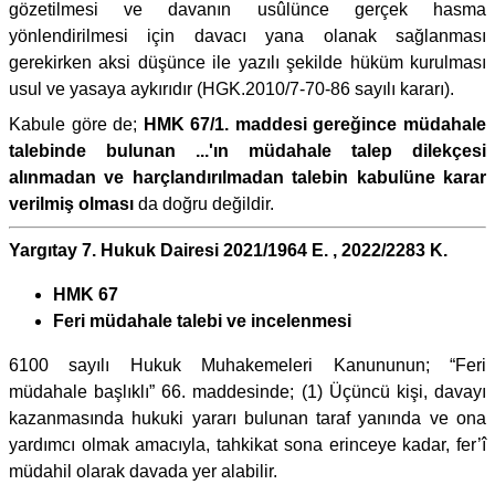
gözetilmesi ve davanın usûlünce gerçek hasma
yönlendirilmesi için davacı yana olanak sağlanması
gerekirken aksi düşünce ile yazılı şekilde hüküm kurulması
usul ve yasaya aykırıdır (HGK.2010/7-70-86 sayılı kararı).
Kabule göre de;
HMK 67/1. maddesi gereğince müdahale
talebinde bulunan ...'ın müdahale talep dilekçesi
alınmadan ve harçlandırılmadan talebin kabulüne karar
verilmiş olması
da doğru değildir.
Yargıtay 7. Hukuk Dairesi 2021/1964 E. , 2022/2283 K.
HMK 67
Feri müdahale talebi ve incelenmesi
6100 sayılı Hukuk Muhakemeleri Kanununun; “Feri
müdahale başlıklı” 66. maddesinde; (1) Üçüncü kişi, davayı
kazanmasında hukuki yararı bulunan taraf yanında ve ona
yardımcı olmak amacıyla, tahkikat sona erinceye kadar, fer’î
müdahil olarak davada yer alabilir.