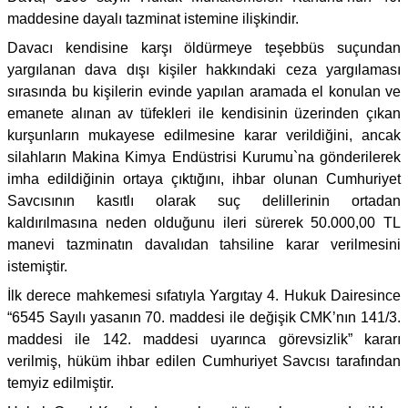
maddesine dayalı tazminat istemine ilişkindir.
Davacı kendisine karşı öldürmeye teşebbüs suçundan
yargılanan dava dışı kişiler hakkındaki ceza yargılaması
sırasında bu kişilerin evinde yapılan aramada el konulan ve
emanete alınan av tüfekleri ile kendisinin üzerinden çıkan
kurşunların mukayese edilmesine karar verildiğini, ancak
silahların Makina Kimya Endüstrisi Kurumu`na gönderilerek
imha edildiğinin ortaya çıktığını, ihbar olunan Cumhuriyet
Savcısının kasıtlı olarak suç delillerinin ortadan
kaldırılmasına neden olduğunu ileri sürerek 50.000,00 TL
manevi tazminatın davalıdan tahsiline karar verilmesini
istemiştir.
İlk derece mahkemesi sıfatıyla Yargıtay 4. Hukuk Dairesince
“6545 Sayılı yasanın 70. maddesi ile değişik CMK’nın 141/3.
maddesi ile 142. maddesi uyarınca görevsizlik” kararı
verilmiş, hüküm ihbar edilen Cumhuriyet Savcısı tarafından
temyiz edilmiştir.