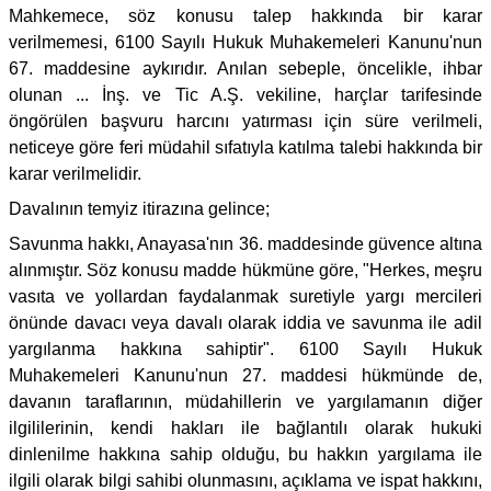
Mahkemece, söz konusu talep hakkında bir karar
verilmemesi, 6100 Sayılı Hukuk Muhakemeleri Kanunu'nun
67. maddesine aykırıdır. Anılan sebeple, öncelikle, ihbar
olunan ... İnş. ve Tic A.Ş. vekiline, harçlar tarifesinde
öngörülen başvuru harcını yatırması için süre verilmeli,
neticeye göre feri müdahil sıfatıyla katılma talebi hakkında bir
karar verilmelidir.
Davalının temyiz itirazına gelince;
Savunma hakkı, Anayasa'nın 36. maddesinde güvence altına
alınmıştır. Söz konusu madde hükmüne göre, "Herkes, meşru
vasıta ve yollardan faydalanmak suretiyle yargı mercileri
önünde davacı veya davalı olarak iddia ve savunma ile adil
yargılanma hakkına sahiptir". 6100 Sayılı Hukuk
Muhakemeleri Kanunu'nun 27. maddesi hükmünde de,
davanın taraflarının, müdahillerin ve yargılamanın diğer
ilgililerinin, kendi hakları ile bağlantılı olarak hukuki
dinlenilme hakkına sahip olduğu, bu hakkın yargılama ile
ilgili olarak bilgi sahibi olunmasını, açıklama ve ispat hakkını,