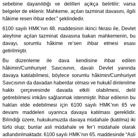
sebebine dayanıldığı ve delilleri açıkça belirtilir; varsa
belgeler de eklenir. Mahkeme, açılan tazminat davasını, ilgili
hâkime resen ihbar eder.” şeklindedir.
6100 sayılı HMK’nın 48. maddesinin ikinci fıkrası ile, Devlet
aleyhine açılan tazminat davasına bakan mahkemenin, bu
davayı, sorumlu hâkime re’sen ihbar etmesi esası
getirilmiştir.
Bu düzenleme ile dava kendisine ihbar edilen
hâkimin/Cumhuriyet Savcısının, davalı Devlet yanında
davaya katılabilmesi, böylece sorumlu hâkimin/Cumhuriyet
Savcısının da davadan haberdar olması ve hukukî dinlenilme
hakkı çerçevesinde davada etkili olabilmesi, delil
getirebilmesi imkânı sağlanmak istenmiştir. İhbar edilenin bu
hakları elde edebilmesi için 6100 sayılı HMK’nın 65 ve
devamı maddeleri uyarınca davaya katılması gereklidir.
Bilindiği üzere, hukukumuzda davaya müdahale (katılma) iki
türlü olup; bunlar asli müdahale ve fer’i müdahale olarak
adlandırılmaktadır. 6100 sayılı HMK’nın 65. maddesinde “Asli