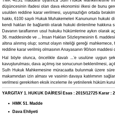
TMK 405/2 maddesi uyarınca Sulh Hukuk Mahkemesine ihbar
düşüncesinin ifadesi olan dava ekonomisi ilkesi de bunu gerek
usulden reddine karar verilmesi, uyuşmazlığın ortada bırakılm
hakkı, 6100 sayılı Hukuk Muhakemeleri Kanununun hukuki dinle
kendi hakları ile bağlantılı olarak hukuki dinlenilme hakkına s
Davanın taraflarının usul hukuku hükümlerine aykırı olarak a
36. maddesinde ve ... İnsan Hakları Sözleşmesinin 6. maddesi
altına alınmış olup; somut olayın niteliği gereği mahkemece,
reddine karar verilmiş olmasının Anayasanın 90/son maddesi del
Hal böyle olunca, öncelikle davalı ...'e usulüne uygun şeki
kavuşturulması, dava açılmış ise sonucunun beklenilmesi, açı
Sulh Hukuk Mahkemesine müracaatta bulunmak üzere süre ve
makamından izin alması ve vasinin davaya katılımının sağlanm
verilmesi gerekirken eksik inceleme ile yetinilerek hüküm kuru
YARGITAY 1. HUKUK DAİRESİ Esas : 2015/12725 Karar : 
HMK 51. Madde
Dava Ehliyeti