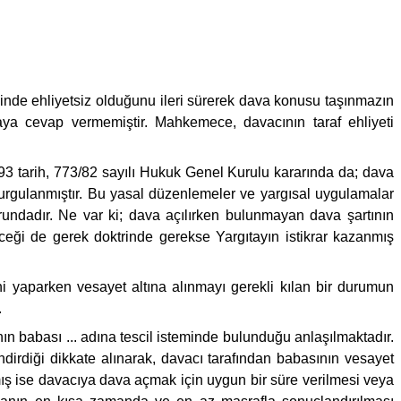
ihinde ehliyetsiz olduğunu ileri sürerek dava konusu taşınmazın
avaya cevap vermemiştir. Mahkemece, davacının taraf ehliyeti
93 tarih, 773/82 sayılı Hukuk Genel Kurulu kararında da; dava
 vurgulanmıştır. Bu yasal düzenlemeler ve yargısal uygulamalar
rundadır. Ne var ki; dava açılırken bulunmayan dava şartının
ği de gerek doktrinde gerekse Yargıtayın istikrar kazanmış
i yaparken vesayet altına alınmayı gerekli kılan bir durumun
.
ın babası ... adına tescil isteminde bulunduğu anlaşılmaktadır.
ndirdiği dikkate alınarak, davacı tarafından babasının vesayet
mış ise davacıya dava açmak için uygun bir süre verilmesi veya