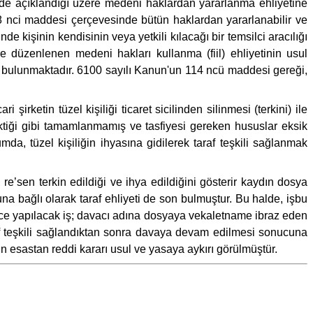
e açıklandığı üzere medeni haklardan yararlanma ehliyetine
48 nci maddesi çerçevesinde bütün haklardan yararlanabilir ve
de kişinin kendisinin veya yetkili kılacağı bir temsilci aracılığı
e düzenlenen medeni hakları kullanma (fiil) ehliyetinin usul
 bulunmaktadır. 6100 sayılı Kanun'un 114 ncü maddesi gereği,
rketin tüzel kişiliği ticaret sicilinden silinmesi (terkini) ile
rektiği gibi tamamlanmamış ve tasfiyesi gereken hususlar eksik
rumda, tüzel kişiliğin ihyasına gidilerek taraf teşkili sağlanmak
re’sen terkin edildiği ve ihya edildiğini gösterir kaydın dosya
una bağlı olarak taraf ehliyeti de son bulmuştur. Bu halde, işbu
e yapılacak iş; davacı adına dosyaya vekaletname ibraz eden
araf teşkili sağlandıktan sonra davaya devam edilmesi sonucuna
in esastan reddi kararı usul ve yasaya aykırı görülmüştür.