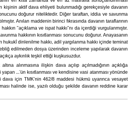
anın en kısa zamanda ve en az masrafla sonuçlandırılması
n kişinin aktif dava ehliyeti bulunmadığı gerekçesiyle davanın
onucunu doğurur niteliktedir. Diğer taraftan, iddia ve savunma
ştır. Anılan maddenin birinci fıkrasında davanın taraflarının
u hakkın "açıklama ve ispat hakkı"nı da içerdiği vurgulanmıştır.
ve savunma hakkının kısıtlanması sonucunu doğurur. Anayasanın
hukukî dinlenilme hakkı, adil yargılanma hakkı içinde teminat
i tebliğ edilmeden dosya üzerinden inceleme yapılarak davanın
kça aykırılık teşkil ettiği kuşkusuzdur.
altına alınmasına ilişkin dava açılıp açılmadığının açıklığa
 yapan ...'ün kısıtlanması ve kendisine vasi atanması yönünde
ki dava için TMK'nin 462/8 maddesi hükmü uyarınca vesayet
ması halinde ise, yazılı olduğu şekilde davanın reddine karar