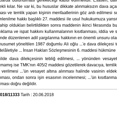
da bulunulması gerekeceği kabul edilmelidir. Esasen, dav
li kılar. Ne var ki, bu hususlar dikkate alınmaksızın dava aça
ası ve temlik yapan kişinin menfaatlerinin göz ardı edilmesi s
nilme hakkı başlıklı 27. maddesi ile usul hukukumuza yansıtılmı
ahip oldukları belirtildikten sonra maddenin ikinci fıkrasında b
çıklama ve ispat hakkını kullanmalarının kısıtlanması, iddia 
nde düzenlenen adil yargılanma hakkının en önemli unsuru olan 
 husumet yöneltilen 1987 doğumlu Ali oğlu ...'e dava dilekçes
âletiyle ... İnsan Hakları Sözleşmesinin 6. maddesi hükmüne açı
lde dava dilekçesinin tebliğ edilmesi, ... yönünden vesayet 
lmamış ise TMK'nın 405/2 maddesi gözetilerek davacıya, temliki
rilmesi ...'ün vesayet altına alınması halinde vasinin elde
ası, ondan sonra işin esasının incelenmesi; ...'ün kısıtlanma
lması doğru değildir.
2018/11333
Tarih : 20.06.2018