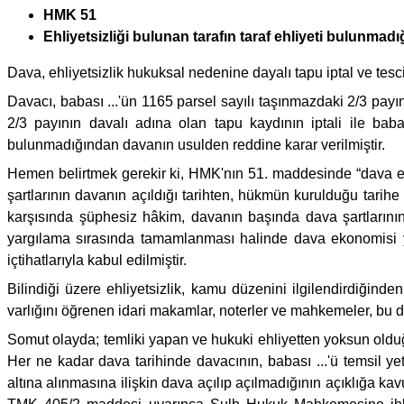
HMK 51
Ehliyetsizliği bulunan tarafın taraf ehliyeti bulunmadı
Dava, ehliyetsizlik hukuksal nedenine dayalı tapu iptal ve tescil
Davacı, babası ...'ün 1165 parsel sayılı taşınmazdaki 2/3 payı
2/3 payının davalı adına olan tapu kaydının iptali ile baba
bulunmadığından davanın usulden reddine karar verilmiştir.
Hemen belirtmek gerekir ki, HMK'nın 51. maddesinde “dava ehl
şartlarının davanın açıldığı tarihten, hükmün kurulduğu tarih
karşısında şüphesiz hâkim, davanın başında dava şartlarının
yargılama sırasında tamamlanması halinde dava ekonomisi y
içtihatlarıyla kabul edilmiştir.
Bilindiği üzere ehliyetsizlik, kamu düzenini ilgilendirdiği
varlığını öğrenen idari makamlar, noterler ve mahkemeler, bu
Somut olayda; temliki yapan ve hukuki ehliyetten yoksun olduğu
Her ne kadar dava tarihinde davacının, babası ...'ü temsil ye
altına alınmasına ilişkin dava açılıp açılmadığının açıklığa 