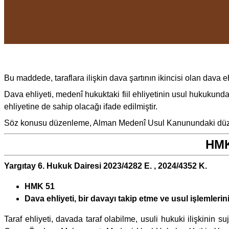
Bu maddede, taraflara ilişkin dava şartının ikincisi olan dava ehl
Dava ehliyeti, medenî hukuktaki fiil ehliyetinin usul hukukund
ehliyetine de sahip olacağı ifade edilmiştir.
Söz konusu düzenleme, Alman Medenî Usul Kanunundaki düze
HMK 
Yargıtay 6. Hukuk Dairesi 2023/4282 E. , 2024/4352 K.
HMK 51
Dava ehliyeti, bir davayı takip etme ve usul işlemlerin
Taraf ehliyeti, davada taraf olabilme, usuli hukuki ilişkinin s