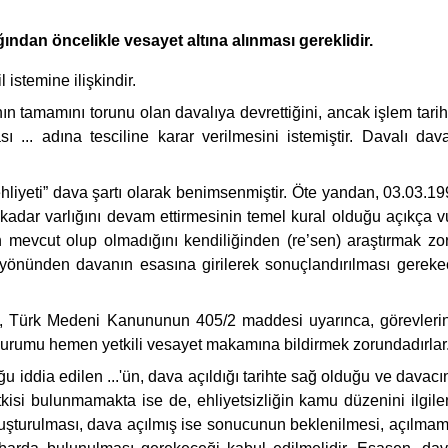
ğından öncelikle vesayet altına alınması gereklidir.
 istemine ilişkindir.
nın tamamını torunu olan davalıya devrettiğini, ancak işlem tar
sı ... adına tesciline karar verilmesini istemiştir. Davalı d
iyeti” dava şartı olarak benimsenmiştir. Öte yandan, 03.03.19
e kadar varlığını devam ettirmesinin temel kural olduğu açıkça
 mevcut olup olmadığını kendiliğinden (re’sen) araştırmak zo
önünden davanın esasına girilerek sonuçlandırılması gerekece
nden, Türk Medeni Kanununun 405/2 maddesi uyarınca, görevlerin
 durumu hemen yetkili vesayet makamına bildirmek zorundadırlar
 iddia edilen ...'ün, dava açıldığı tarihte sağ olduğu ve davacın
tkisi bulunmamakta ise de, ehliyetsizliğin kamu düzenini ilgile
kavuşturulması, dava açılmış ise sonucunun beklenilmesi, açılma