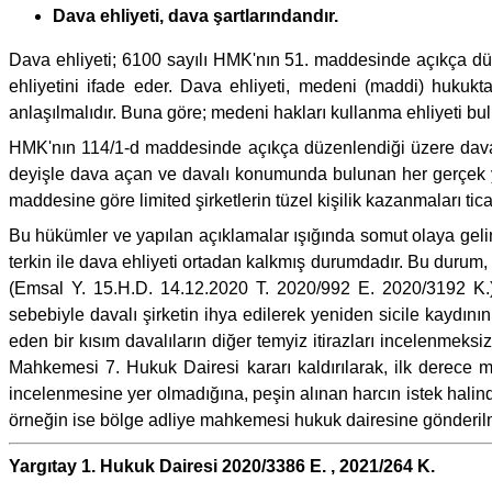
Dava ehliyeti, dava şartlarındandır.
Dava ehliyeti; 6100 sayılı HMK'nın 51. maddesinde açıkça düzen
ehliyetini ifade eder. Dava ehliyeti, medeni (maddi) hukuk
anlaşılmalıdır. Buna göre; medeni hakları kullanma ehliyeti bul
HMK'nın 114/1-d maddesinde açıkça düzenlendiği üzere dava v
deyişle dava açan ve davalı konumunda bulunan her gerçek ya
maddesine göre limited şirketlerin tüzel kişilik kazanmaları ticar
Bu hükümler ve yapılan açıklamalar ışığında somut olaya gelin
terkin ile dava ehliyeti ortadan kalkmış durumdadır. Bu durum
(Emsal Y. 15.H.D. 14.12.2020 T. 2020/992 E. 2020/3192 K.)
sebebiyle davalı şirketin ihya edilerek yeniden sicile kaydı
eden bir kısım davalıların diğer temyiz itirazları incelenm
Mahkemesi 7. Hukuk Dairesi kararı kaldırılarak, ilk dere
incelenmesine yer olmadığına, peşin alınan harcın istek hal
örneğin ise bölge adliye mahkemesi hukuk dairesine gönderilme
Yargıtay 1. Hukuk Dairesi 2020/3386 E. , 2021/264 K.