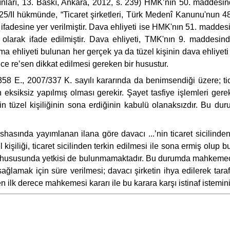
arı, 13. Baskı, Ankara, 2012, s. 239) HMK’nın 50. maddesind
125/II hükmünde, “Ticaret şirketleri, Türk Medenî Kanunu'nun 
.” ifadesine yer verilmiştir. Dava ehliyeti ise HMK'nın 51. maddesin
i olarak ifade edilmiştir. Dava ehliyeti, TMK'nın 9. maddesind
 ehliyeti bulunan her gerçek ya da tüzel kişinin dava ehliyeti
ce re’sen dikkat edilmesi gereken bir husustur.
., 2007/337 K. sayılı kararında da benimsendiği üzere; ticari şi
nin eksiksiz yapılmış olması gerekir. Şayet tasfiye işlemleri ge
rketin tüzel kişiliğinin sona erdiğinin kabulü olanaksızdır. Bu du
shasında yayımlanan ilana göre davacı ...’nin ticaret sicilinden 
işiliği, ticaret sicilinden terkin edilmesi ile sona ermiş olup b
çma hususunda yetkisi de bulunmamaktadır. Bu durumda mahkemec
ı sağlamak için süre verilmesi; davacı şirketin ihya edilerek t
n ilk derece mahkemesi kararı ile bu karara karşı istinaf istemin