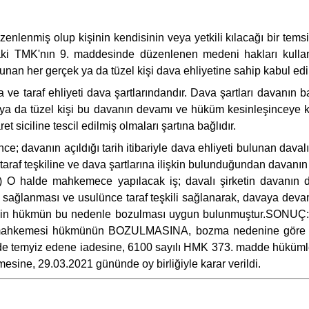
lenmiş olup kişinin kendisinin veya yetkili kılacağı bir temsilc
taki TMK'nın 9. maddesinde düzenlenen medeni hakları kullan
unan her gerçek ya da tüzel kişi dava ehliyetine sahip kabul edil
e taraf ehliyeti dava şartlarındandır. Dava şartları davanın b
 da tüzel kişi bu davanın devamı ve hüküm kesinleşinceye kad
et siciline tescil edilmiş olmaları şartına bağlıdır.
ce; davanın açıldığı tarih itibariyle dava ehliyeti bulunan dav
, taraf teşkiline ve dava şartlarına ilişkin bulunduğundan davan
 O halde mahkemece yapılacak iş; davalı şirketin davanın de
nın sağlanması ve usulünce taraf teşkili sağlanarak, davaya de
eksizin hükmün bu nedenle bozulması uygun bulunmuştur.SONUÇ: 
ce mahkemesi hükmünün BOZULMASINA, bozma nedenine göre hükm
inde temyiz edene iadesine, 6100 sayılı HMK 373. madde hükümle
sine, 29.03.2021 gününde oy birliğiyle karar verildi.