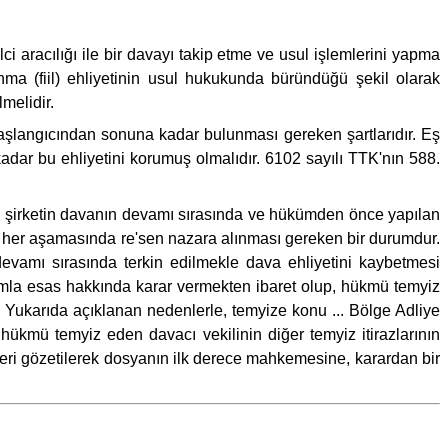
i aracılığı ile bir davayı takip etme ve usul işlemlerini yapma
ma (fiil) ehliyetinin usul hukukunda büründüğü şekil olarak
melidir.
aşlangıcından sonuna kadar bulunması gereken şartlarıdır. Eş
ar bu ehliyetini korumuş olmalıdır. 6102 sayılı TTK'nın 588.
alı şirketin davanın devamı sırasında ve hükümden önce yapılan
ın her aşamasında re'sen nazara alınması gereken bir durumdur.
vamı sırasında terkin edilmekle dava ehliyetini kaybetmesi
vamla esas hakkında karar vermekten ibaret olup, hükmü temyiz
Yukarıda açıklanan nedenlerle, temyize konu ... Bölge Adliye
ü temyiz eden davacı vekilinin diğer temyiz itirazlarının
ri gözetilerek dosyanın ilk derece mahkemesine, karardan bir