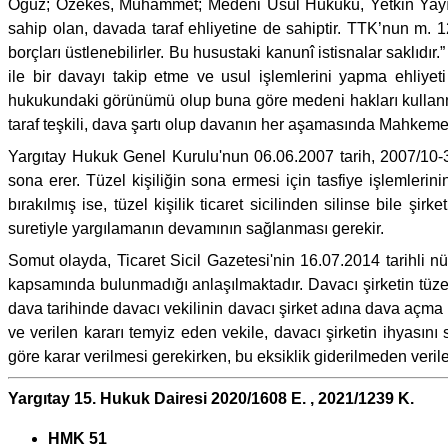
Oguz; Özekes, Muhammet; Medeni Usul Hukuku, Yetkin Yayınl
sahip olan, davada taraf ehliyetine de sahiptir. TTK’nun m. 
borçları üstlenebilirler. Bu husustaki kanunî istisnalar saklıdır
ile bir davayı takip etme ve usul işlemlerini yapma ehliyet
hukukundaki görünümü olup buna göre medeni hakları kullanma
taraf teşkili, dava şartı olup davanın her aşamasında Mahkeme
Yargıtay Hukuk Genel Kurulu'nun 06.06.2007 tarih, 2007/10-358 E
sona erer. Tüzel kişiliğin sona ermesi için tasfiye işlemleri
bırakılmış ise, tüzel kişilik ticaret sicilinden silinse bile şi
suretiyle yargılamanın devamının sağlanması gerekir.
Somut olayda, Ticaret Sicil Gazetesi'nin 16.07.2014 tarihli nü
kapsamında bulunmadığı anlaşılmaktadır. Davacı şirketin tüzel k
dava tarihinde davacı vekilinin davacı şirket adına dava a
ve verilen kararı temyiz eden vekile, davacı şirketin ihyasın
göre karar verilmesi gerekirken, bu eksiklik giderilmeden verile
Yargıtay 15. Hukuk Dairesi 2020/1608 E. , 2021/1239 K.
HMK 51