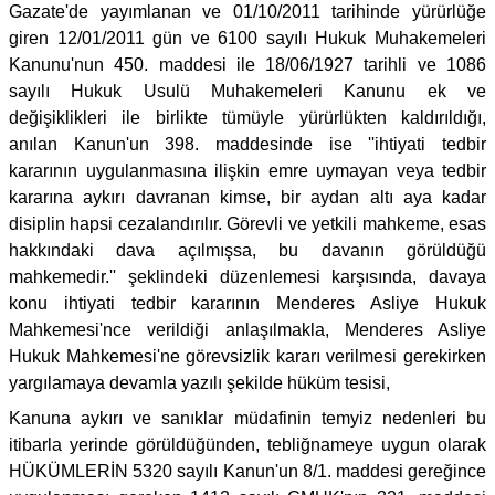
Gazate'de yayımlanan ve 01/10/2011 tarihinde yürürlüğe
giren 12/01/2011 gün ve 6100 sayılı Hukuk Muhakemeleri
Kanunu'nun 450. maddesi ile 18/06/1927 tarihli ve 1086
sayılı Hukuk Usulü Muhakemeleri Kanunu ek ve
değişiklikleri ile birlikte tümüyle yürürlükten kaldırıldığı,
anılan Kanun'un 398. maddesinde ise ''ihtiyati tedbir
kararının uygulanmasına ilişkin emre uymayan veya tedbir
kararına aykırı davranan kimse, bir aydan altı aya kadar
disiplin hapsi cezalandırılır. Görevli ve yetkili mahkeme, esas
hakkındaki dava açılmışsa, bu davanın görüldüğü
mahkemedir.'' şeklindeki düzenlemesi karşısında, davaya
konu ihtiyati tedbir kararının Menderes Asliye Hukuk
Mahkemesi'nce verildiği anlaşılmakla, Menderes Asliye
Hukuk Mahkemesi'ne görevsizlik kararı verilmesi gerekirken
yargılamaya devamla yazılı şekilde hüküm tesisi,
Kanuna aykırı ve sanıklar müdafinin temyiz nedenleri bu
itibarla yerinde görüldüğünden, tebliğnameye uygun olarak
HÜKÜMLERİN 5320 sayılı Kanun'un 8/1. maddesi gereğince