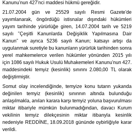
Kanunu'nun 427'nci maddesi hükmü gereğidir.
21.07.2004 gün ve 25529 sayılı Resmi Gazete'de
yayımlanarak, öngördüğü istisnalar dışındaki hükümleri
yayım tarihinde yürürlüğe giren, 14.07.2004 tarih ve 5219
sayılı "Çeşitli Kanunlarda Değişiklik Yapılmasına Dair
Kanun" ve ayrıca 5236 sayılı Kanun; katsayı artışı da
uygulanmak suretiyle bu kanunların yürürlük tarihinden sonra
yerel mahkemelerce verilen hükümler yönünden 2015 yılı
için 1086 sayılı Hukuk Usulü Muhakemeleri Kanunu'nun 427.
maddesindeki temyiz (kesinlik) sınırını 2.080,00 TL olarak
değiştirmiştir.
Somut olay incelendiğinde, temyize konu tutarın yukarıda
değinilen temyiz (kesinlik) sınırının altında bulunduğu
anlaşılmakla, anılan karara karşı temyiz yoluna başvurulması
miktar itibariyle mümkün bulunmadığından, davacı Kurum
vekilinin temyiz dilekçesinin miktar itibarıyla kesinlik
nedeniyle REDDİNE, 18.09.2018 gününde oybirliğiyle karar
verildi.