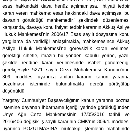
esas hakkındaki dava henüz açılmamışsa, ihtiyati tedbir
kararı veren mahkeme; esas hakkındaki dava açılmışsa, bu
davanın görüldüğü mahkemedir." şeklindeki düzenlemesi
karşısında, davaya konu ihtiyati tedbir kararının Akkuş Asliye
Hukuk Mahkemesi'nin 2006/17 Esas sayılı dosyasına konu
yargılama da verildiği anlaşılmakla, mahkemesince Akkuş
Asliye Hukuk Mahkemesi'ne görevsizlik kararı verilmesi
gerektiği cihetle, itirazın bu yönden kabulü yerine, yazılı
şekilde reddine karar verilmesinde isabet görülmediği
gerekçesiyle 5271 sayılı Ceza Muhakemesi Kanunu'nun
309. maddesi uyarınca anılan kararın kanun yararına
bozulması isteminde bulunulmakla gereği görüşülüp
düşünüldü;
Yargıtay Cumhuriyet Başsavcılığının kanun yararına bozma
istemine dayanan ihbarname içeriği yerinde görüldüğünden
Ünye Ağır Ceza Mahkemesinin 17/05/2016 tarihli ve
2016/406 değişik iş sayılı kararının CMK'nın 309/4. maddesi
uyarınca BOZULMASINA, müteakip işlemlerin mahallinde