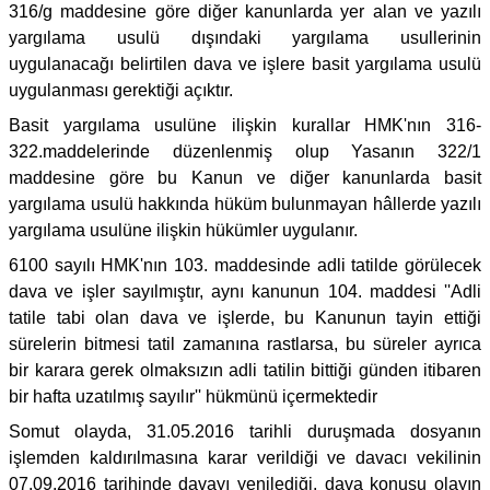
316/g maddesine göre diğer kanunlarda yer alan ve yazılı
yargılama usulü dışındaki yargılama usullerinin
uygulanacağı belirtilen dava ve işlere basit yargılama usulü
uygulanması gerektiği açıktır.
Basit yargılama usulüne ilişkin kurallar HMK'nın 316-
322.maddelerinde düzenlenmiş olup Yasanın 322/1
maddesine göre bu Kanun ve diğer kanunlarda basit
yargılama usulü hakkında hüküm bulunmayan hâllerde yazılı
yargılama usulüne ilişkin hükümler uygulanır.
6100 sayılı HMK'nın 103. maddesinde adli tatilde görülecek
dava ve işler sayılmıştır, aynı kanunun 104. maddesi ''Adli
tatile tabi olan dava ve işlerde, bu Kanunun tayin ettiği
sürelerin bitmesi tatil zamanına rastlarsa, bu süreler ayrıca
bir karara gerek olmaksızın adli tatilin bittiği günden itibaren
bir hafta uzatılmış sayılır'' hükmünü içermektedir
Somut olayda, 31.05.2016 tarihli duruşmada dosyanın
işlemden kaldırılmasına karar verildiği ve davacı vekilinin
07.09.2016 tarihinde davayı yenilediği, dava konusu olayın