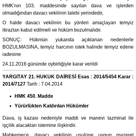
HMK'nın 103. maddesinde sayılan dava ve işlerden
olmadığından davacı vekilinin talebi yerindedir,
O halde davacı vekilinin bu yönleri amaçlayan temyiz
itirazları kabul edilmeli ve hüküm bozulmalıdır.
SONUÇ: Hükmün yukarıda açıklanan nedenlerle
BOZULMASINA, temyiz harcının istek halinde temyiz edene
iadesine
24.11.2016 gününde oybirliğiyle karar verildi
YARGITAY 21. HUKUK DAİRESİ Esas : 2014/5454 Karar :
2014/7127
Tarih : 7.04.2014
HMK 450. Madde
Yürürlükten Kaldırılan Hükümler
Dava, iş kazası nedeniyle maddi ve manevi tazminat ile
işçilik alacakları istemine ilişkindir.
Mahkemece, davacı vekilinin usulüne uygun mazeret