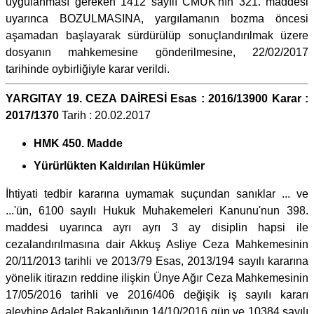
uygulanması gereken 1412 sayılı CMUK'nın 321. maddesi
uyarınca BOZULMASINA, yargılamanın bozma öncesi
aşamadan başlayarak sürdürülüp sonuçlandırılmak üzere
dosyanın mahkemesine gönderilmesine, 22/02/2017
tarihinde oybirliğiyle karar verildi.
YARGITAY 19. CEZA DAİRESİ Esas : 2016/13900 Karar :
2017/1370
Tarih : 20.02.2017
HMK 450. Madde
Yürürlükten Kaldırılan Hükümler
İhtiyati tedbir kararına uymamak suçundan sanıklar ... ve
...'ün, 6100 sayılı Hukuk Muhakemeleri Kanunu'nun 398.
maddesi uyarınca ayrı ayrı 3 ay disiplin hapsi ile
cezalandırılmasına dair Akkuş Asliye Ceza Mahkemesinin
20/11/2013 tarihli ve 2013/79 Esas, 2013/194 sayılı kararına
yönelik itirazın reddine ilişkin Ünye Ağır Ceza Mahkemesinin
17/05/2016 tarihli ve 2016/406 değişik iş sayılı kararı
aleyhine Adalet Bakanlığının 14/10/2016 gün ve 10384 sayılı