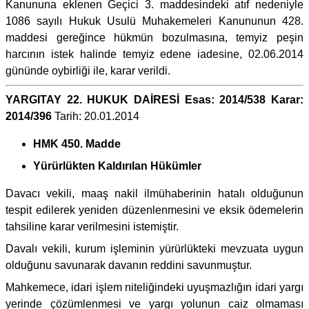
Kanununa eklenen Geçici 3. maddesindeki atıf nedeniyle
1086 sayılı Hukuk Usulü Muhakemeleri Kanununun 428.
maddesi gereğince hükmün bozulmasına, temyiz peşin
harcının istek halinde temyiz edene iadesine, 02.06.2014
gününde oybirliği ile, karar verildi.
YARGITAY 22. HUKUK DAİRESİ Esas: 2014/538 Karar:
2014/396
Tarih: 20.01.2014
HMK 450. Madde
Yürürlükten Kaldırılan Hükümler
Davacı vekili, maaş nakil ilmühaberinin hatalı olduğunun
tespit edilerek yeniden düzenlenmesini ve eksik ödemelerin
tahsiline karar verilmesini istemiştir.
Davalı vekili, kurum işleminin yürürlükteki mevzuata uygun
olduğunu savunarak davanın reddini savunmuştur.
Mahkemece, idari işlem niteliğindeki uyuşmazlığın idari yargı
yerinde çözümlenmesi ve yargı yolunun caiz olmaması