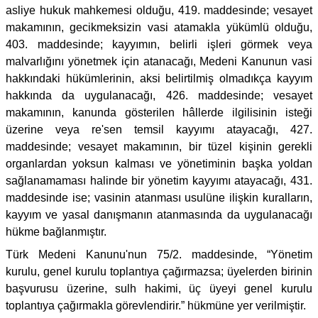
asliye hukuk mahkemesi olduğu, 419. maddesinde; vesayet
makamının, gecikmeksizin vasi atamakla yükümlü olduğu,
403. maddesinde; kayyımın, belirli işleri görmek veya
malvarlığını yönetmek için atanacağı, Medeni Kanunun vasi
hakkındaki hükümlerinin, aksi belirtilmiş olmadıkça kayyım
hakkında da uygulanacağı, 426. maddesinde; vesayet
makamının, kanunda gösterilen hâllerde ilgilisinin isteği
üzerine veya re'sen temsil kayyımı atayacağı, 427.
maddesinde; vesayet makamının, bir tüzel kişinin gerekli
organlardan yoksun kalması ve yönetiminin başka yoldan
sağlanamaması halinde bir yönetim kayyımı atayacağı, 431.
maddesinde ise; vasinin atanması usulüne ilişkin kuralların,
kayyım ve yasal danışmanın atanmasında da uygulanacağı
hükme bağlanmıştır.
Türk Medeni Kanunu'nun 75/2. maddesinde, “Yönetim
kurulu, genel kurulu toplantıya çağırmazsa; üyelerden birinin
başvurusu üzerine, sulh hakimi, üç üyeyi genel kurulu
toplantıya çağırmakla görevlendirir.” hükmüne yer verilmiştir.