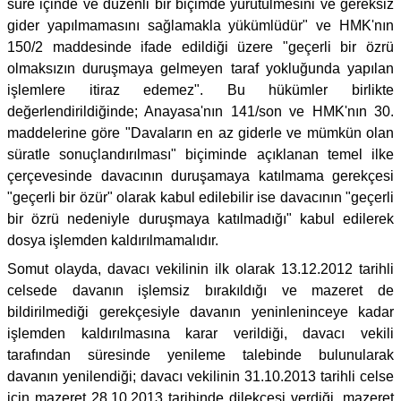
süre içinde ve düzenli bir biçimde yürütülmesini ve gereksiz
gider yapılmamasını sağlamakla yükümlüdür" ve HMK'nın
150/2 maddesinde ifade edildiği üzere "geçerli bir özrü
olmaksızın duruşmaya gelmeyen taraf yokluğunda yapılan
işlemlere itiraz edemez". Bu hükümler birlikte
değerlendirildiğinde; Anayasa'nın 141/son ve HMK'nın 30.
maddelerine göre "Davaların en az giderle ve mümkün olan
süratle sonuçlandırılması" biçiminde açıklanan temel ilke
çerçevesinde davacının duruşamaya katılmama gerekçesi
"geçerli bir özür" olarak kabul edilebilir ise davacının "geçerli
bir özrü nedeniyle duruşmaya katılmadığı" kabul edilerek
dosya işlemden kaldırılmamalıdır.
Somut olayda, davacı vekilinin ilk olarak 13.12.2012 tarihli
celsede davanın işlemsiz bırakıldığı ve mazeret de
bildirilmediği gerekçesiyle davanın yeninleninceye kadar
işlemden kaldırılmasına karar verildiği, davacı vekili
tarafından süresinde yenileme talebinde bulunularak
davanın yenilendiği; davacı vekilinin 31.10.2013 tarihli celse
için mazeret 28.10.2013 tarihinde dilekçesi verdiği, mazeret