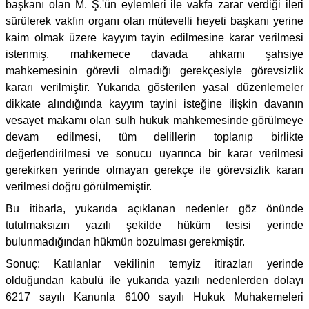
başkanı olan M. Ş.'ün eylemleri ile vakfa zarar verdiği ileri
sürülerek vakfın organı olan mütevelli heyeti başkanı yerine
kaim olmak üzere kayyım tayin edilmesine karar verilmesi
istenmiş, mahkemece davada ahkamı şahsiye
mahkemesinin görevli olmadığı gerekçesiyle görevsizlik
kararı verilmiştir. Yukarıda gösterilen yasal düzenlemeler
dikkate alındığında kayyım tayini isteğine ilişkin davanın
vesayet makamı olan sulh hukuk mahkemesinde görülmeye
devam edilmesi, tüm delillerin toplanıp birlikte
değerlendirilmesi ve sonucu uyarınca bir karar verilmesi
gerekirken yerinde olmayan gerekçe ile görevsizlik kararı
verilmesi doğru görülmemiştir.
Bu itibarla, yukarıda açıklanan nedenler göz önünde
tutulmaksızın yazılı şekilde hüküm tesisi yerinde
bulunmadığından hükmün bozulması gerekmiştir.
Sonuç: Katılanlar vekilinin temyiz itirazları yerinde
olduğundan kabulü ile yukarıda yazılı nedenlerden dolayı
6217 sayılı Kanunla 6100 sayılı Hukuk Muhakemeleri