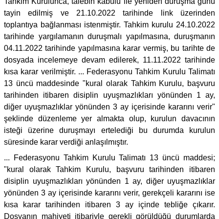
Tahkim Kurulunca, talebin kabulü ile yeniden duruşma günü
tayin edilmiş ve 21.10.2022 tarihinde link üzerinden
toplantıya bağlanması istenmiştir. Tahkim kurulu 24.10.2022
tarihinde yargılamanın duruşmalı yapılmasına, duruşmanın
04.11.2022 tarihinde yapılmasına karar vermiş, bu tarihte de
dosyada incelemeye devam edilerek, 11.11.2022 tarihinde
kısa karar verilmiştir. ... Federasyonu Tahkim Kurulu Talimatı
13 üncü maddesinde "kural olarak Tahkim Kurulu, başvuru
tarihinden itibaren disiplin uyuşmazlıkları yönünden 1 ay,
diğer uyuşmazlıklar yönünden 3 ay içerisinde kararını verir"
şeklinde düzenleme yer almakta olup, kurulun davacının
isteği üzerine duruşmayı ertelediği bu durumda kurulun
süresinde karar verdiği anlaşılmıştır.
... Federasyonu Tahkim Kurulu Talimatı 13 üncü maddesi;
"kural olarak Tahkim Kurulu, başvuru tarihinden itibaren
disiplin uyuşmazlıkları yönünden 1 ay, diğer uyuşmazlıklar
yönünden 3 ay içerisinde kararını verir, gerekçeli kararını ise
kısa karar tarihinden itibaren 3 ay içinde tebliğe çıkarır.
Dosyanın mahiyeti itibariyle gerekli görüldüğü durumlarda