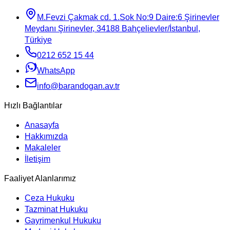
M.Fevzi Çakmak cd. 1.Sok No:9 Daire:6 Şirinevler
Meydanı Şirinevler, 34188 Bahçelievler/İstanbul,
Türkiye
0212 652 15 44
WhatsApp
info@barandogan.av.tr
Hızlı Bağlantılar
Anasayfa
Hakkımızda
Makaleler
İletişim
Faaliyet Alanlarımız
Ceza Hukuku
Tazminat Hukuku
Gayrimenkul Hukuku