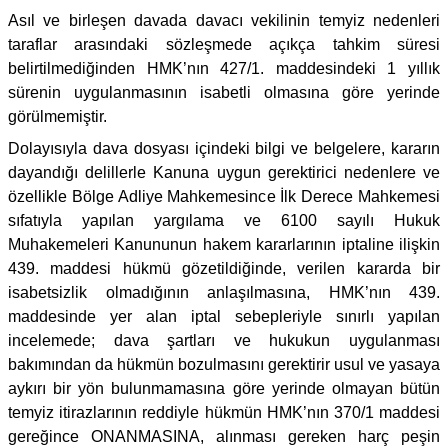
Asıl ve birleşen davada davacı vekilinin temyiz nedenleri
taraflar arasındaki sözleşmede açıkça tahkim süresi
belirtilmediğinden HMK’nın 427/1. maddesindeki 1 yıllık
sürenin uygulanmasının isabetli olmasına göre yerinde
görülmemiştir.
Dolayısıyla dava dosyası içindeki bilgi ve belgelere, kararın
dayandığı delillerle Kanuna uygun gerektirici nedenlere ve
özellikle Bölge Adliye Mahkemesince İlk Derece Mahkemesi
sıfatıyla yapılan yargılama ve 6100 sayılı Hukuk
Muhakemeleri Kanununun hakem kararlarının iptaline ilişkin
439. maddesi hükmü gözetildiğinde, verilen kararda bir
isabetsizlik olmadığının anlaşılmasına, HMK’nın 439.
maddesinde yer alan iptal sebepleriyle sınırlı yapılan
incelemede; dava şartları ve hukukun uygulanması
bakımından da hükmün bozulmasını gerektirir usul ve yasaya
aykırı bir yön bulunmamasına göre yerinde olmayan bütün
temyiz itirazlarının reddiyle hükmün HMK’nın 370/1 maddesi
gereğince ONANMASINA, alınması gereken harç peşin