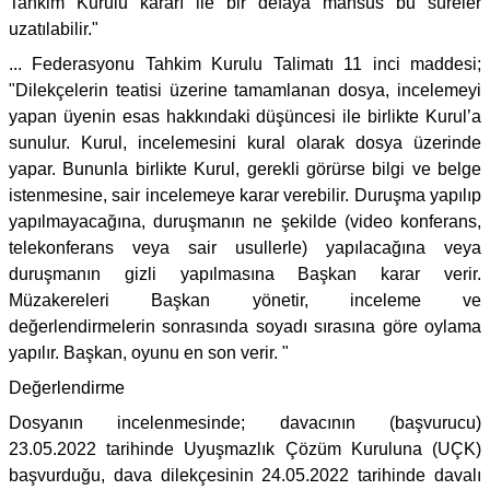
Tahkim Kurulu kararı ile bir defaya mahsus bu süreler
uzatılabilir."
... Federasyonu Tahkim Kurulu Talimatı 11 inci maddesi;
"Dilekçelerin teatisi üzerine tamamlanan dosya, incelemeyi
yapan üyenin esas hakkındaki düşüncesi ile birlikte Kurul’a
sunulur. Kurul, incelemesini kural olarak dosya üzerinde
yapar. Bununla birlikte Kurul, gerekli görürse bilgi ve belge
istenmesine, sair incelemeye karar verebilir. Duruşma yapılıp
yapılmayacağına, duruşmanın ne şekilde (video konferans,
telekonferans veya sair usullerle) yapılacağına veya
duruşmanın gizli yapılmasına Başkan karar verir.
Müzakereleri Başkan yönetir, inceleme ve
değerlendirmelerin sonrasında soyadı sırasına göre oylama
yapılır. Başkan, oyunu en son verir. "
Değerlendirme
Dosyanın incelenmesinde; davacının (başvurucu)
23.05.2022 tarihinde Uyuşmazlık Çözüm Kuruluna (UÇK)
başvurduğu, dava dilekçesinin 24.05.2022 tarihinde davalı