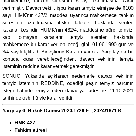
mahkemece, tahkim süresinin 6 ay uzatılmasına karar
verilmiştir. Davacı vekili, işbu kararı temyiz etmişse de 6100
sayılı HMK'nın 427/2. maddesi uyarınca mahkemece, tahkim
süresinin uzatılmasına ilişkin talepler hakkında verilen
kararlar kesindir. HUMK’nın 432/4. maddesine göre, temyizi
kabil olmayan kararların temyiz istemleri hakkında
mahkemece bir karar verilebileceği gibi, 01.06.1990 gün ve
3/4 sayılı İçtihadı Birleştirme Kararı uyarınca Yargıtay da bu
konuda karar verebileceğinden, davacı vekilinin temyiz
isteminin reddine karar vermek gerekmiştir.
SONUÇ: Yukarıda açıklanan nedenlerle davacı vekilinin
temyiz isteminin REDDİNE, ödediği peşin temyiz harcının
isteği halinde temyiz eden davacıya iadesine, 11.10.2021
tarihinde oybirliğiyle karar verildi.
Yargıtay 6. Hukuk Dairesi 2024/1728 E. , 2024/1971 K.
HMK 427
Tahkim süresi