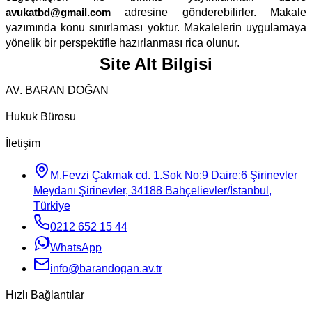
avukatbd@gmail.com
adresine gönderebilirler. Makale
yazımında konu sınırlaması yoktur. Makalelerin uygulamaya
yönelik bir perspektifle hazırlanması rica olunur.
Site Alt Bilgisi
AV. BARAN DOĞAN
Hukuk Bürosu
İletişim
M.Fevzi Çakmak cd. 1.Sok No:9 Daire:6 Şirinevler
Meydanı Şirinevler, 34188 Bahçelievler/İstanbul,
Türkiye
0212 652 15 44
WhatsApp
info@barandogan.av.tr
Hızlı Bağlantılar