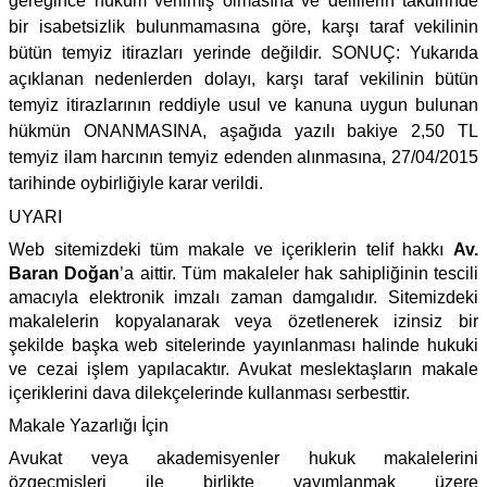
gereğince hüküm verilmiş olmasına ve delillerin takdirinde
bir isabetsizlik bulunmamasına göre, karşı taraf vekilinin
bütün temyiz itirazları yerinde değildir. SONUÇ: Yukarıda
açıklanan nedenlerden dolayı, karşı taraf vekilinin bütün
temyiz itirazlarının reddiyle usul ve kanuna uygun bulunan
hükmün ONANMASINA, aşağıda yazılı bakiye 2,50 TL
temyiz ilam harcının temyiz edenden alınmasına, 27/04/2015
tarihinde oybirliğiyle karar verildi.
UYARI
Web sitemizdeki tüm makale ve içeriklerin telif hakkı
Av.
Baran Doğan
’a aittir. Tüm makaleler hak sahipliğinin tescili
amacıyla elektronik imzalı zaman damgalıdır. Sitemizdeki
makalelerin kopyalanarak veya özetlenerek izinsiz bir
şekilde başka web sitelerinde yayınlanması halinde hukuki
ve cezai işlem yapılacaktır. Avukat meslektaşların makale
içeriklerini dava dilekçelerinde kullanması serbesttir.
Makale Yazarlığı İçin
Avukat veya akademisyenler hukuk makalelerini
özgeçmişleri ile birlikte yayımlanmak üzere