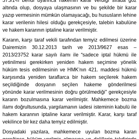
375/1-h bendi uyarınca hakemin karar verdiği sırada göz
altında olup, dosyaya ulaşmasının ve bu şekilde bir karar
yazıp vermesinin mümkün olamayacağı, bu hususların lehine
karar verilenin hilesi olduğu gerekçesiyle, talebin kabulüne
ve hakem kararının iptaline karar verilmiştir.
Kararın, karşı taraf vekili tarafından temyiz edilmesi üzerine
Dairemizin 30.12.2013 tarih ve 2013/9627 esas –
2013/23752 karar sayılı ilamı ile “sadece iptal hükmü ile
yetinilmesi gerekirken yeniden hakem seçimine yönelik
hüküm tesis edilmesinin ve HMK'nın 421. maddesi hükmü
karşısında yeniden taraflarca bir hakem seçilerek hakem
seçildiğinde dosyanın seçilen hakeme gönderilmesi
yönünde karar verilmesinin doğru görülmediği” gerekçesiyle
kararın bozulmasına karar verilmiştir. Mahkemece bozma
ilamı doğrultusunda, yargılamanın iadesi isteminin kabulü ile
hakem kararının iptaline karar verilmiştir. Karar, karşı taraf
vekilince bir kez daha temyiz edilmiştir.
Dosyadaki yazılara, mahkemece uyulan bozma kararı