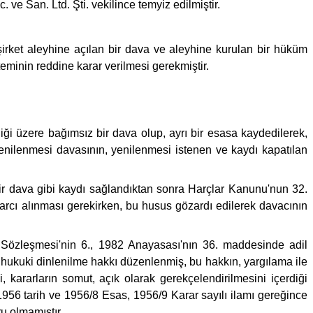
 ve San. Ltd. Şti. vekilince temyiz edilmiştir.
şirket aleyhine açılan bir dava ve aleyhine kurulan bir hüküm
eminin reddine karar verilmesi gerekmiştir.
i üzere bağımsız bir dava olup, ayrı bir esasa kaydedilerek,
yenilenmesi davasının, yenilenmesi istenen ve kaydı kapatılan
r dava gibi kaydı sağlandıktan sonra Harçlar Kanunu'nun 32.
rcı alınması gerekirken, bu husus gözardı edilerek davacının
 Sözleşmesi'nin 6., 1982 Anayasası'nın 36. maddesinde adil
 hukuki dinlenilme hakkı düzenlenmiş, bu hakkın, yargılama ile
, kararların somut, açık olarak gerekçelendirilmesini içerdiği
1956 tarih ve 1956/8 Esas, 1956/9 Karar sayılı ilamı gereğince
u olmamıştır.