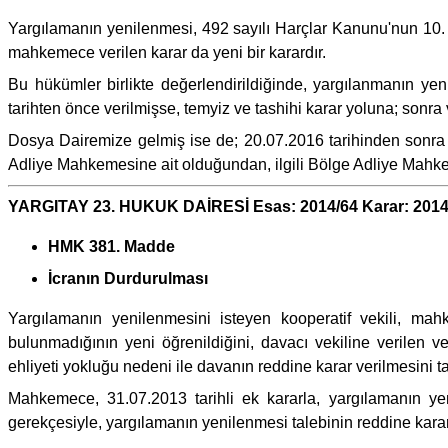
Yargılamanın yenilenmesi, 492 sayılı Harçlar Kanunu'nun 10.
mahkemece verilen karar da yeni bir karardır.
Bu hükümler birlikte değerlendirildiğinde, yargılanmanın yen
tarihten önce verilmişse, temyiz ve tashihi karar yoluna; sonra v
Dosya Dairemize gelmiş ise de; 20.07.2016 tarihinden sonra
Adliye Mahkemesine ait olduğundan, ilgili Bölge Adliye Mah
YARGITAY 23. HUKUK DAİRESİ Esas: 2014/64 Karar: 2014
HMK 381. Madde
İcranın Durdurulması
Yargılamanın yenilenmesini isteyen kooperatif vekili, ma
bulunmadığının yeni öğrenildiğini, davacı vekiline verilen 
ehliyeti yokluğu nedeni ile davanın reddine karar verilmesini ta
Mahkemece, 31.07.2013 tarihli ek kararla, yargılamanın y
gerekçesiyle, yargılamanın yenilenmesi talebinin reddine karar