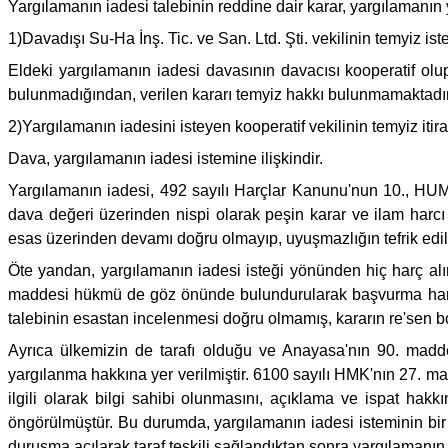
Yargılamanın iadesi talebinin reddine dair karar, yargılamanın y
1)Davadışı Su-Ha İnş. Tic. ve San. Ltd. Şti. vekilinin temyiz i
Eldeki yargılamanın iadesi davasının davacısı kooperatif olu
bulunmadığından, verilen kararı temyiz hakkı bulunmamaktadır. B
2)Yargılamanın iadesini isteyen kooperatif vekilinin temyiz itira
Dava, yargılamanın iadesi istemine ilişkindir.
Yargılamanın iadesi, 492 sayılı Harçlar Kanunu'nun 10., HUM
dava değeri üzerinden nispi olarak peşin karar ve ilam harcı
esas üzerinden devamı doğru olmayıp, uyuşmazlığın tefrik edile
Öte yandan, yargılamanın iadesi isteği yönünden hiç harç a
maddesi hükmü de göz önünde bulundurularak başvurma harcı i
talebinin esastan incelenmesi doğru olmamış, kararın re'sen b
Ayrıca ülkemizin de tarafı olduğu ve Anayasa'nın 90. madd
yargılanma hakkına yer verilmiştir. 6100 sayılı HMK'nın 27. m
ilgili olarak bilgi sahibi olunmasını, açıklama ve ispat hakk
öngörülmüştür. Bu durumda, yargılamanın iadesi isteminin bir 
duruşma açılarak taraf teşkili sağlandıktan sonra yargılaman