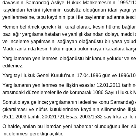
davasının Samandağ Asliye Hukuk Mahkemesi'nin 1995/113 Es
kaydından terkini işleminin usulsüz olduğunun idari yargı ye
yenilenmesine, tapu kaydının iptali ile paylarının adlarına tesc
Hemen belirtmek gerekir ki; kural olarak, kesin hükme bağl
bazı ağır yargılama hataları ve yanlışlıklarından dolayı, ma
ve inceleme yapılmasını sağlayan olağanüstü bir yasa yoludu
Maddi anlamda kesin hüküm gücü bulunmayan kararlara karşı (
Yargılamanın yenilenmesi olağanüstü bir kanun yoludur ve sebe
edilemez.
Yargıtay Hukuk Genel Kurulu’nun, 17.04.1996 gün ve 1996/10-1
Yargılamanın yenilenmesine ilişkin esaslar 12.01.2011 tarih
arasındaki düzenlemeler ile de korunarak 1086 Sayılı Hukuk M
Somut olaya gelince; yargılamanın iadesine konu Samandağ A
çıkartılması ve nüfus kütüklerinden kaydının silinmesine il
05.11.2003 tarihli, 2002/1721 Esas, 2003/1532 sayılı karar ile 
O halde, anılan bu ilamdan yeni haberdar olunduğunu ileri s
incelenmesi gerektiği açıktır.