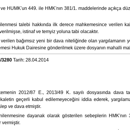
 ve HUMK'un 449. ile HMK'nın 381/1. maddelerinde açıkça düze
ilenmesi talebi hakkında ilk derece mahkemesince verilen kabu
erilmişse, istinaf ve temyiz yoluna tabi olacaktır.
 verilen bağımsız yeni bir dava niteliğinde olan yargılamanın
kemesi Hukuk Dairesine gönderilmek üzere dosyanın mahalli ma
/3280
Tarih: 28.04.2014
hkemenin 2012/87 E., 2013/49 K. sayılı dosyasında dava ta
vekaletin geçerli kabul edilemeyeceğini iddia ederek, yargıl
lep ve dava etmiştir.
enilenmesine dayanak olarak gösterilen sebeplerin HMK'nın 
 vermiştir.