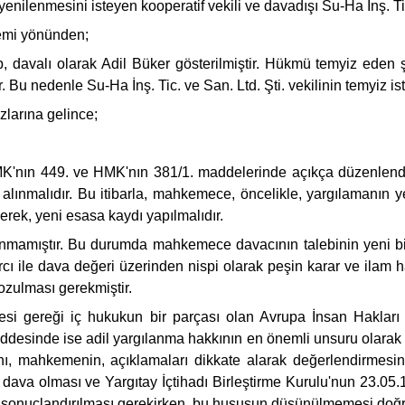
enilenmesini isteyen kooperatif vekili ve davadışı Su-Ha İnş. Tic.
stemi yönünden;
p, davalı olarak Adil Büker gösterilmiştir. Hükmü temyiz eden 
u nedenle Su-Ha İnş. Tic. ve San. Ltd. Şti. vekilinin temyiz ist
zlarına gelince;
K'nın 449. ve HMK'nın 381/1. maddelerinde açıkça düzenlendiğ
 alınmalıdır. Bu itibarla, mahkemece, öncelikle, yargılamanın 
rek, yeni esasa kaydı yapılmalıdır.
lınmamıştır. Bu durumda mahkemece davacının talebinin yeni bi
le dava değeri üzerinden nispi olarak peşin karar ve ilam ha
ozulması gerekmiştir.
esi gereği iç hukukun bir parçası olan Avrupa İnsan Hakları
addesinde ise adil yargılanma hakkının en önemli unsuru olarak
ını, mahkemenin, açıklamaları dikkate alarak değerlendirmesini
dava olması ve Yargıtay İçtihadı Birleştirme Kurulu'nun 23.05.
ın sonuçlandırılması gerekirken, bu hususun düşünülmemesi doğr