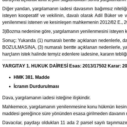
Diğer yandan, yargılamanın iadesi davasının bağımsız niteliği
isteyen kooperatif ve vekilinin, davalı olarak Adil Büker ve v
yenilenmesi istenen ve kesinleşen mahkemenin 2012/82 E., 2013
3)Bozma nedenine göre, yargılamanın yenilenmesini isteyen koop
Sonuç: Yukarıda (1) numaralı bentte açıklanan nedenlerle, dav
BOZULMASINA, (3) numaralı bentte açıklanan nedenlerle, yargı
harçların istek halinde temyiz edenlere iadesine, kararın tebliğ
YARGITAY 1. HUKUK DAİRESİ Esas: 2013/17502 Karar: 20
HMK 381. Madde
İcranın Durdurulması
Dava, yargılamanın iadesi isteğine ilişkindir.
Mahkemece, yargılamanın yenilenmesine konu hükmün kesinleşme
maddesi gereğince süre yönünden esasa girilmeden davanın red
Davacılar, paydaşı oldukları 11 ada 2 parsel sayılı taşınmazı