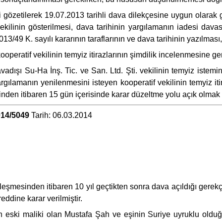
 gözetilerek 19.07.2013 tarihli dava dilekçesine uygun olarak 
ekilinin gösterilmesi, dava tarihinin yargılamanın iadesi davas
/49 K. sayılı kararının taraflarının ve dava tarihinin yazılma
eratif vekilinin temyiz itirazlarının şimdilik incelenmesine ge
adışı Su-Ha İnş. Tic. ve San. Ltd. Şti. vekilinin temyiz istem
lamanın yenilenmesini isteyen kooperatif vekilinin temyiz itir
inden itibaren 15 gün içerisinde karar düzeltme yolu açık olmak üz
14/5049
Tarih: 06.03.2014
sinden itibaren 10 yıl geçtikten sonra dava açıldığı gerekçes
dine karar verilmiştir.
n eski maliki olan Mustafa Şah ve eşinin Suriye uyruklu olduğu 