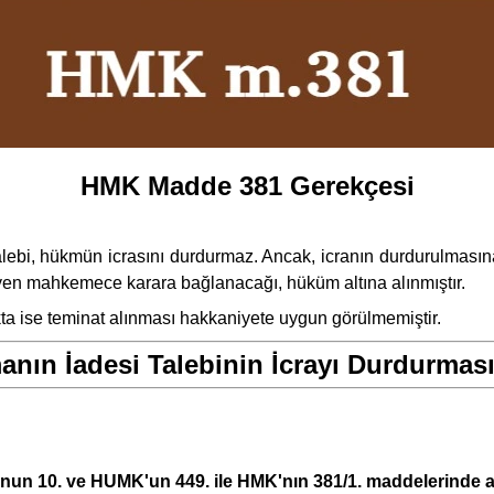
HMK Madde 381 Gerekçesi
lebi, hükmün icrasını durdurmaz. Ancak, icranın durdurulmasına 
leyen mahkemece karara bağlanacağı, hüküm altına alınmıştır.
 ise teminat alınması hakkaniyete uygun görülmemiştir.
nın İadesi Talebinin İcrayı Durdurması)
nun 10. ve HUMK'un 449. ile HMK'nın 381/1. maddelerinde aç