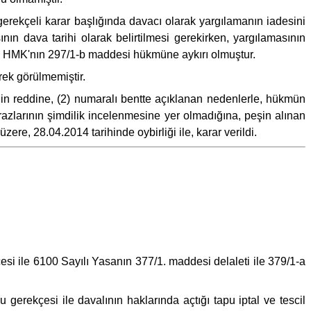
gerekçeli karar başlığında davacı olarak yargılamanın iadesini
ının dava tarihi olarak belirtilmesi gerekirken, yargılamasının
sı, HMK'nın 297/1-b maddesi hükmüne aykırı olmuştur.
rek görülmemiştir.
inin reddine, (2) numaralı bentte açıklanan nedenlerle, hükmün
azlarının şimdilik incelenmesine yer olmadığına, peşin alınan
ere, 28.04.2014 tarihinde oybirliği ile, karar verildi.
i ile 6100 Sayılı Yasanın 377/1. maddesi delaleti ile 379/1-a
gerekçesi ile davalının haklarında açtığı tapu iptal ve tescil