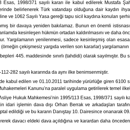
as, 1998/371 sayılı kararı ile kabul edilerek Mustafa Şah a
rinde belirlenerek Türk vatandaşı olduğuna dair kaydın ihya s
iline ve 1062 Sayılı Yasa gereği tapu sicil kaydına konulan şerhin
anmış bir davaya yeniden bakılamaz. Bunun en önemli istisnası
ddi anlamda kesinleşen hükmün ortadan kaldırılmasını ve daha 
r. Yargılamanın yenilenmesi, sadece kesinleşmiş olan esasa il
örneğin çekişmesiz yargıda verilen son kararlar) yargılamanı
pleri 445. maddesinde sınırlı (tahdidi) olarak sayılmıştır. Bu s
12-282 sayılı kararında da aynı ilke benimsenmiştir.
inde kabul edilen ve 01.10.2011 tarihinde yürürlüğe giren 6100
uhakemeleri Kanunu'na paralel uygulama getirilerek temel ilke
sliye Hukuk Mahkemesi'nin 1995/113 Esas, 1998/371 sayılı ka
işkin idari işlemin dava dışı Orhan Berrak ve arkadaşları tar
iptal edildiği ve bu kararın Danıştay 10. Dairesince onanarak 09
ürerek davacı eldeki dava açıldığına ve karardan daha önceden