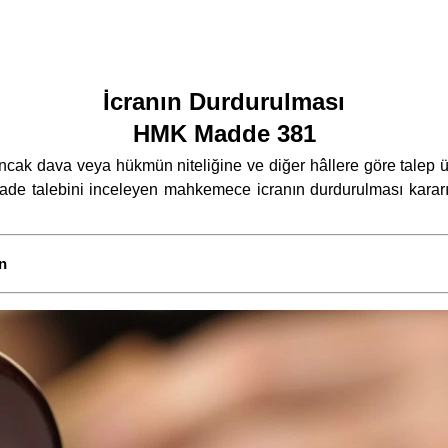
İcranın Durdurulması
HMK Madde 381
ncak dava veya hükmün niteliğine ve diğer hâllere göre talep ü
iade talebini inceleyen mahkemece icranın durdurulması kararı 
n