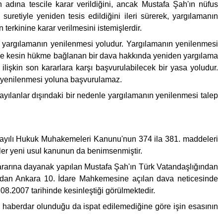
dına tescile karar verildiğini, ancak Mustafa Şah'ın nüfus
uretiyle yeniden tesis edildiğini ileri sürerek, yargılamanın
 terkinine karar verilmesini istemişlerdir.
 yargılamanın yenilenmesi yoludur. Yargılamanın yenilenmesi
önce kesin hükme bağlanan bir dava hakkında yeniden yargılama
işkin son kararlara karşı başvurulabilecek bir yasa yoludur.
n yenilenmesi yoluna başvurulamaz.
ayılanlar dışındaki bir nedenle yargılamanın yenilenmesi talep
 sayılı Hukuk Muhakemeleri Kanunu'nun 374 ila 381. maddeleri
ler yeni usul kanunun da benimsenmiştir.
rarına dayanak yapılan Mustafa Şah'ın Türk Vatandaşlığından
afından Ankara 10. İdare Mahkemesine açılan dava neticesinde
.08.2007 tarihinde kesinleştiği görülmektedir.
 haberdar olunduğu da ispat edilemediğine göre işin esasının