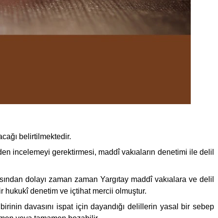
ağı belirtilmektedir.
n incelemeyi gerektirmesi, maddî vakıaların denetimi ile delil
sından dolayı zaman zaman Yargıtay maddî vakıalara ve delil
r hukukî denetim ve içtihat mercii olmuştur.
irinin davasını ispat için dayandığı delillerin yasal bir sebep