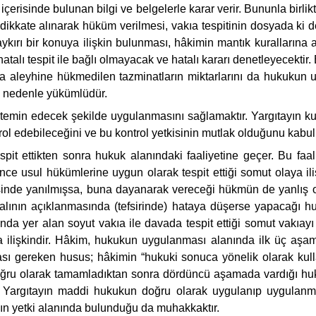
çerisinde bulunan bilgi ve belgelerle karar verir. Bununla birl
n dikkate alınarak hüküm verilmesi, vakıa tespitinin dosyada ki d
a aykırı bir konuya ilişkin bulunması, hâkimin mantık kuralların
atalı tespit ile bağlı olmayacak ve hatalı kararı denetleyecektir
veya aleyhine hükmedilen tazminatların miktarlarını da hukuk
n nedenle yükümlüdür.
ğini temin edecek şekilde uygulanmasını sağlamaktır. Yargıtayın 
debileceğini ve bu kontrol yetkisinin mutlak olduğunu kabul z
spit ettikten sonra hukuk alanındaki faaliyetine geçer. Bu fa
nce usul hükümlerine uygun olarak tespit ettiği somut olaya ili
mesinde yanılmışsa, buna dayanarak vereceği hükmün de yanlış ol
ralının açıklanmasında (tefsirinde) hataya düşerse yapacağı
nda yer alan soyut vakıa ile davada tespit ettiği somut vakıayı 
ilişkindir. Hâkim, hukukun uygulanması alanında ilk üç aşama
ası gereken husus; hâkimin “hukuki sonuca yönelik olarak kull
oğru olarak tamamladıktan sonra dördüncü aşamada vardığı huku
a Yargıtayın maddi hukukun doğru olarak uygulanıp uygulanma
yın yetki alanında bulunduğu da muhakkaktır.