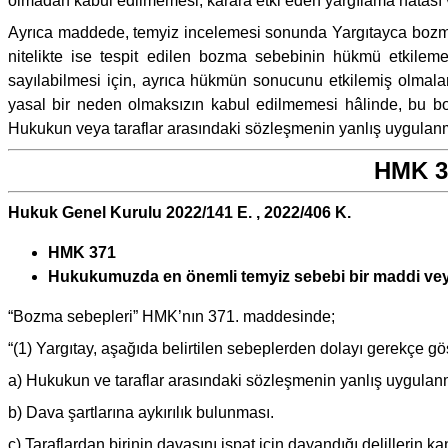
olmadan kabul edilmemesi, karara etki eden yargılama hatası 
Ayrıca maddede, temyiz incelemesi sonunda Yargıtayca bozma
nitelikte ise tespit edilen bozma sebebinin hükmü etkilem
sayılabilmesi için, ayrıca hükmün sonucunu etkilemiş olmaları
yasal bir neden olmaksızın kabul edilmemesi hâlinde, bu bo
Hukukun veya taraflar arasındaki sözleşmenin yanlış uygulanm
HMK 37
Hukuk Genel Kurulu 2022/141 E. , 2022/406 K.
HMK 371
Hukukumuzda en önemli temyiz sebebi bir maddi veya
“Bozma sebepleri” HMK’nın 371. maddesinde;
“(1) Yargıtay, aşağıda belirtilen sebeplerden dolayı gerekçe 
a) Hukukun ve taraflar arasındaki sözleşmenin yanlış uygulan
b) Dava şartlarına aykırılık bulunması.
c) Taraflardan birinin davasını ispat için dayandığı delillerin