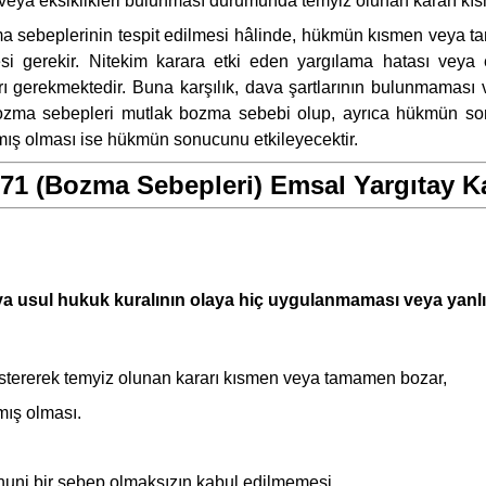
veya eksiklikleri bulunması durumunda temyiz olunan kararı kı
 sebeplerinin tespit edilmesi hâlinde, hükmün kısmen veya ta
esi gerekir. Nitekim karara etki eden yargılama hatası veya 
 gerekmektedir. Buna karşılık, dava şartlarının bulunmaması veya
zma sebepleri mutlak bozma sebebi olup, ayrıca hükmün sonucun
ış olması ise hükmün sonucunu etkileyecektir.
1 (Bozma Sebepleri) Emsal Yargıtay Ka
 usul hukuk kuralının olaya hiç uygulanmaması veya yanlı
göstererek temyiz olunan kararı kısmen veya tamamen bozar,
mış olması.
 kanuni bir sebep olmaksızın kabul edilmemesi.