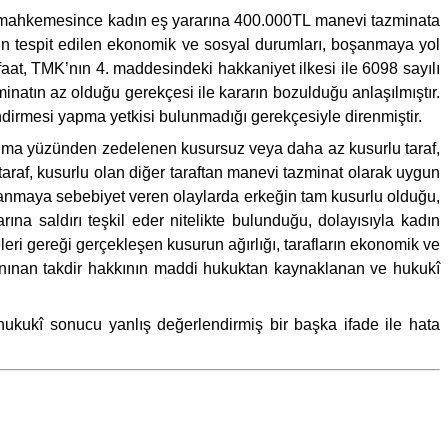
ece mahkemesince kadın eş yararına 400.000TL manevi tazminata
ın tespit edilen ekonomik ve sosyal durumları, boşanmaya yol
faat, TMK’nın 4. maddesindeki hakkaniyet ilkesi ile 6098 sayılı
atın az olduğu gerekçesi ile kararın bozulduğu anlaşılmıştır.
irmesi yapma yetkisi bulunmadığı gerekçesiyle direnmiştir.
ma yüzünden zedelenen kusursuz veya daha az kusurlu taraf,
taraf, kusurlu olan diğer taraftan manevi tazminat olarak uygun
oşanmaya sebebiyet veren olaylarda erkeğin tam kusurlu olduğu,
na saldırı teşkil eder nitelikte bulunduğu, dolayısıyla kadın
ri gereği gerçekleşen kusurun ağırlığı, tarafların ekonomik ve
anınan takdir hakkının maddi hukuktan kaynaklanan ve hukukî
hukukî sonucu yanlış değerlendirmiş bir başka ifade ile hata