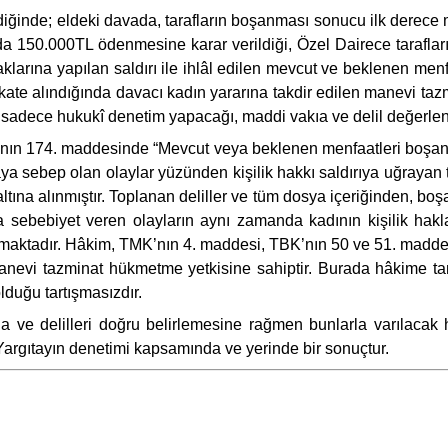
rildiğinde; eldeki davada, tarafların boşanması sonucu ilk der
 150.000TL ödenmesine karar verildiği, Özel Dairece taraflar
haklarına yapılan saldırı ile ihlâl edilen mevcut ve beklenen men
e alındığında davacı kadın yararına takdir edilen manevi tazmin
sadece hukukî denetim yapacağı, maddi vakıa ve delil değerlend
nın 174. maddesinde “Mevcut veya beklenen menfaatleri boşan
ya sebep olan olaylar yüzünden kişilik hakkı saldırıya uğrayan 
altına alınmıştır. Toplanan deliller ve tüm dosya içeriğinden, b
sebebiyet veren olayların aynı zamanda kadının kişilik hakları
maktadır. Hâkim, TMK’nın 4. maddesi, TBK’nın 50 ve 51. maddele
anevi tazminat hükmetme yetkisine sahiptir. Burada hâkime t
lduğu tartışmasızdır.
 ve delilleri doğru belirlemesine rağmen bunlarla varılacak 
argıtayın denetimi kapsamında ve yerinde bir sonuçtur.