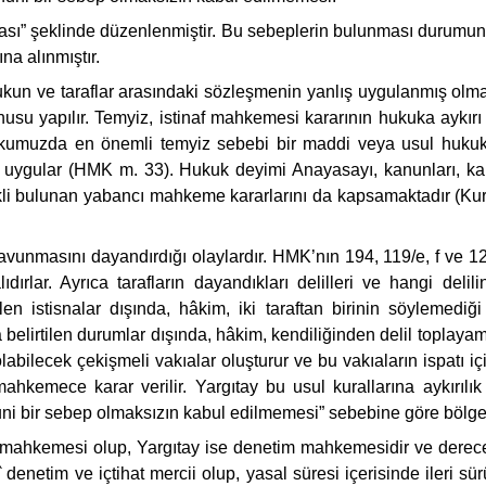
nması” şeklinde düzenlenmiştir. Bu sebeplerin bulunması durumun
na alınmıştır.
ve taraflar arasındaki sözleşmenin yanlış uygulanmış olması” 
u yapılır. Temyiz, istinaf mahkemesi kararının hukuka aykırı
ukukumuzda en önemli temyiz sebebi bir maddi veya usul huku
 uygular (HMK m. 33). Hukuk deyimi Anayasayı, kanunları, kan
ekli bulunan yabancı mahkeme kararlarını da kapsamaktadır (Kur
 savunmasını dayandırdığı olaylardır. HMK’nın 194, 119/e, f ve 
ıdırlar. Ayrıca tarafların dayandıkları delilleri ve hangi delil
istisnalar dışında, hâkim, iki taraftan birinin söylemediği
 belirtilen durumlar dışında, hâkim, kendiliğinden delil toplay
bilecek çekişmeli vakıalar oluşturur ve bu vakıaların ispatı içi
na mahkemece karar verilir. Yargıtay bu usul kurallarına ayk
kanuni bir sebep olmaksızın kabul edilmemesi” sebebine göre bölg
 mahkemesi olup, Yargıtay ise denetim mahkemesidir ve derece
enetim ve içtihat mercii olup, yasal süresi içerisinde ileri sür