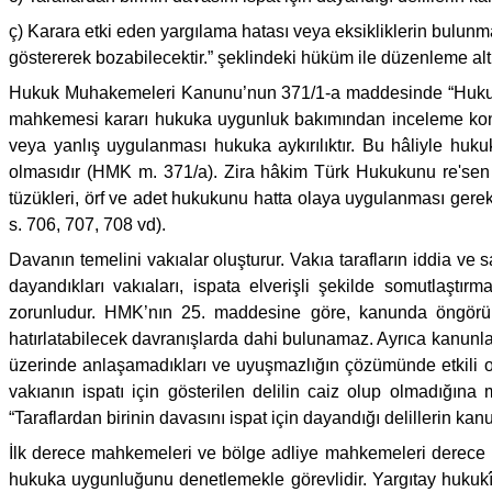
ç) Karara etki eden yargılama hatası veya eksikliklerin bulu
göstererek bozabilecektir.” şeklindeki hüküm ile düzenleme altı
Hukuk Muhakemeleri Kanunu’nun 371/1-a maddesinde “Hukukun 
mahkemesi kararı hukuka uygunluk bakımından inceleme konus
veya yanlış uygulanması hukuka aykırılıktır. Bu hâliyle h
olmasıdır (HMK m. 371/a). Zira hâkim Türk Hukukunu re'sen
tüzükleri, örf ve adet hukukunu hatta olaya uygulanması ger
s. 706, 707, 708 vd).
Davanın temelini vakıalar oluşturur. Vakıa tarafların iddia ve
dayandıkları vakıaları, ispata elverişli şekilde somutlaştırmal
zorunludur. HMK’nın 25. maddesine göre, kanunda öngörülen 
hatırlatabilecek davranışlarda dahi bulunamaz. Ayrıca kanunla
üzerinde anlaşamadıkları ve uyuşmazlığın çözümünde etkili ola
vakıanın ispatı için gösterilen delilin caiz olup olmadığı
“Taraflardan birinin davasını ispat için dayandığı delillerin 
İlk derece mahkemeleri ve bölge adliye mahkemeleri derece
hukuka uygunluğunu denetlemekle görevlidir. Yargıtay hukukî d