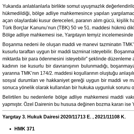
Yukarıda anlatılanlarla birlikte somut uyuşmazlık değerlendi
hükmedildiği, bölge adliye mahkemesince yapılan yargılamada
açan olaylardaki kusur dereceleri, paranın alım gücü, kişilik 
Türk Borçlar Kanunu’nun (TBK) 50 ve 51. maddesi hükmü dikkat
Bölge adliye mahkemesi ise, Yargıtayın temyiz incelemesinde 
Boşanma nedeni ile oluşan maddi ve manevi tazminatın TMK’
kusurlu taraftan uygun bir maddi tazminat isteyebilir. Boşanma
miktarda bir para ödenmesini isteyebilir” şeklinde düzenleme 
kadının ise kusurlu bir davranışının bulunmadığı, boşanmaya 
yararına TMK’nın 174/2. maddesi koşullarının oluştuğu anlaşıl
sosyal durumları ve hakkaniyet gereği uygun bir maddi ve m
sonuca yönelik olarak kullanılan bir hukuka uygunluk sorunu o
Belirtilen bu nedenlerle bölge adliye mahkemesi maddi vakıa
yapmıştır. Özel Dairenin bu hususa değinen bozma kararı ise Y
Yargıtay 3. Hukuk Dairesi 2020/11713 E. , 2021/11108 K.
HMK 371