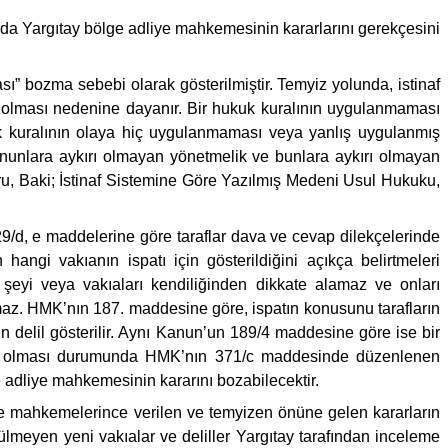
da Yargıtay bölge adliye mahkemesinin kararlarını gerekçesini
bozma sebebi olarak gösterilmiştir. Temyiz yolunda, istinaf
 olması nedenine dayanır. Bir hukuk kuralının uygulanmaması
k kuralının olaya hiç uygulanmaması veya yanlış uygulanmış
unlara aykırı olmayan yönetmelik ve bunlara aykırı olmayan
u, Baki; İstinaf Sistemine Göre Yazılmış Medeni Usul Hukuku,
129/d, e maddelerine göre taraflar dava ve cevap dilekçelerinde
in hangi vakıanın ispatı için gösterildiğini açıkça belirtmeleri
 şeyi veya vakıaları kendiliğinden dikkate alamaz ve onları
amaz. HMK’nın 187. maddesine göre, ispatın konusunu tarafların
n delil gösterilir. Aynı Kanun’un 189/4 maddesine göre ise bir
ırılık olması durumunda HMK’nın 371/c maddesinde düzenlenen
e adliye mahkemesinin kararını bozabilecektir.
 mahkemelerince verilen ve temyizen önüne gelen kararların
ülmeyen yeni vakıalar ve deliller Yargıtay tarafından inceleme