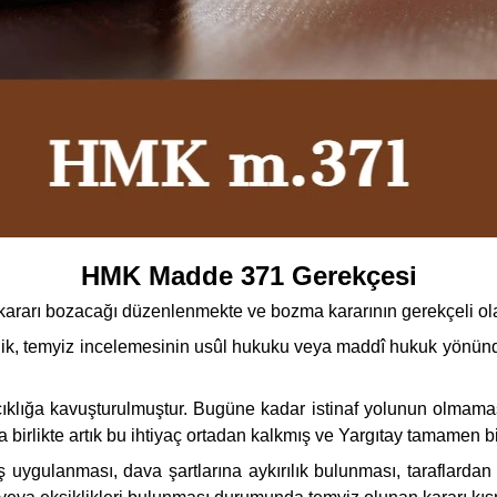
HMK Madde 371 Gerekçesi
ararı bozacağı düzenlenmekte ve bozma kararının gerekçeli olac
lik, temyiz incelemesinin usûl hukuku veya maddî hukuk yönünde
ıklığa kavuşturulmuştur. Bugüne kadar istinaf yolunun olmama
birlikte artık bu ihtiyaç ortadan kalkmış ve Yargıtay tamamen bi
uygulanması, dava şartlarına aykırılık bulunması, taraflardan b