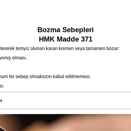
Bozma Sebepleri
HMK Madde 371
östererek temyiz olunan kararı kısmen veya tamamen bozar:
anmış olması.
 kanuni bir sebep olmaksızın kabul edilmemesi.
sı.
n