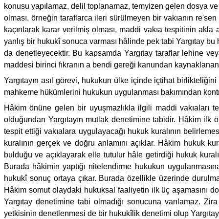
konusu yapılamaz, delil toplanamaz, temyizen gelen dosya ve i
olması, örneğin taraflarca ileri sürülmeyen bir vakıanın re'se
kaçırılarak karar verilmiş olması, maddi vakıa tespitinin akl
yanlış bir hukukî sonuca varması hâlinde pek tabi Yargıtay bu h
da denetleyecektir. Bu kapsamda Yargıtay taraflar lehine 
maddesi birinci fıkranın a bendi gereği kanundan kaynaklana
Yargıtayın asıl görevi, hukukun ülke içinde içtihat birlikteli
mahkeme hükümlerini hukukun uygulanması bakımından kontrol e
Hâkim önüne gelen bir uyuşmazlıkla ilgili maddi vakıaları te
olduğundan Yargıtayın mutlak denetimine tabidir. Hâkim ilk ö
tespit ettiği vakıalara uygulayacağı hukuk kuralının belirle
kuralının gerçek ve doğru anlamını açıklar. Hâkim hukuk ku
bulduğu ve açıklayarak elle tutulur hâle getirdiği hukuk kuralı
Burada hâkimin yaptığı nitelendirme hukukun uygulanmasına 
hukukî sonuç ortaya çıkar. Burada özellikle üzerinde durulm
Hâkim somut olaydaki hukuksal faaliyetin ilk üç aşamasını d
Yargıtay denetimine tabi olmadığı sonucuna varılamaz. Zir
yetkisinin denetlenmesi de bir hukukîlik denetimi olup Yargıta