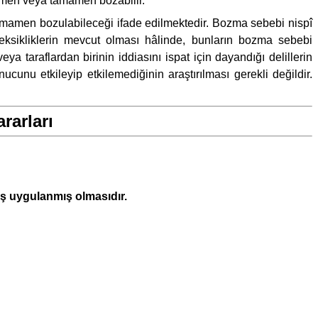
smen veya tamamen bozabilir.
mamen bozulabileceği ifade edilmektedir. Bozma sebebi nispî
eksikliklerin mevcut olması hâlinde, bunların bozma sebebi
 taraflardan birinin iddiasını ispat için dayandığı delillerin
u etkileyip etkilemediğinin araştırılması gerekli değildir.
rarları
ş uygulanmış olmasıdır.