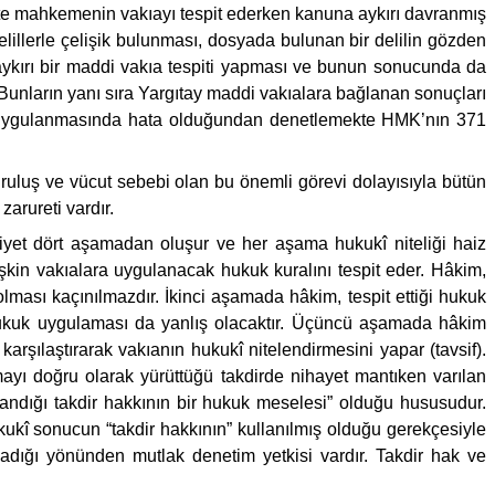
ikte mahkemenin vakıayı tespit ederken kanuna aykırı davranmış
elillerle çelişik bulunması, dosyada bulunan bir delilin gözden
a aykırı bir maddi vakıa tespiti yapması ve bunun sonucunda da
. Bunların yanı sıra Yargıtay maddi vakıalara bağlanan sonuçları
un uygulanmasında hata olduğundan denetlemekte HMK’nın 371
kuruluş ve vücut sebebi olan bu önemli görevi dolayısıyla bütün
arureti vardır.
aliyet dört aşamadan oluşur ve her aşama hukukî niteliği haiz
şkin vakıalara uygulanacak hukuk kuralını tespit eder. Hâkim,
ması kaçınılmazdır. İkinci aşamada hâkim, tespit ettiği hukuk
 hukuk uygulaması da yanlış olacaktır. Üçüncü aşamada hâkim
karşılaştırarak vakıanın hukukî nitelendirmesini yapar (tavsif).
yı doğru olarak yürüttüğü takdirde nihayet mantıken varılan
andığı takdir hakkının bir hukuk meselesi” olduğu hususudur.
kî sonucun “takdir hakkının” kullanılmış olduğu gerekçesiyle
dığı yönünden mutlak denetim yetkisi vardır. Takdir hak ve