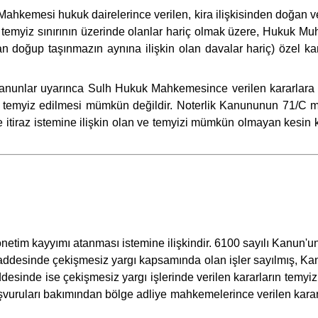
hkemesi hukuk dairelerince verilen, kira ilişkisinden doğan ve m
utarı temyiz sınırının üzerinde olanlar hariç olmak üzere, Huku
dan doğup taşınmazın aynına ilişkin olan davalar hariç) özel k
nunlar uyarınca Sulh Hukuk Mahkemesince verilen kararlara ka
olup temyiz edilmesi mümkün değildir. Noterlik Kanununun 71
 itiraz istemine ilişkin olan ve temyizi mümkün olmayan kesin ka
etim kayyımı atanması istemine ilişkindir. 6100 sayılı Kanun'
maddesinde çekişmesiz yargı kapsamında olan işler sayılmış, K
ddesinde ise çekişmesiz yargı işlerinde verilen kararların temy
 başvuruları bakımından bölge adliye mahkemelerince verilen karar