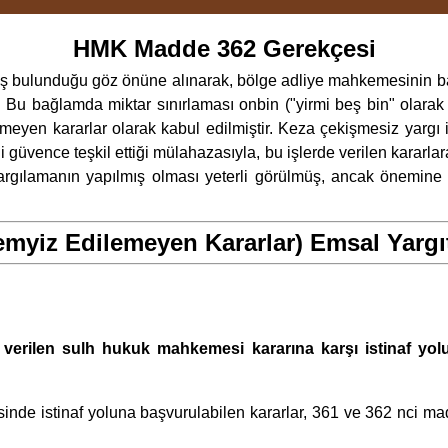
HMK Madde 362 Gerekçesi
ş bulunduğu göz önüne alınarak, bölge adliye mahkemesinin baz
 Bu bağlamda miktar sınırlaması onbin ("yirmi beş bin" olarak y
eyen kararlar olarak kabul edilmiştir. Keza çekişmesiz yargı i
 güvence teşkil ettiği mülahazasıyla, bu işlerde verilen kararlara
 yargılamanın yapılmış olması yeterli görülmüş, ancak önemin
myiz Edilemeyen Kararlar) Emsal Yargıt
ine verilen sulh hukuk mahkemesi kararına karşı istinaf 
e istinaf yoluna başvurulabilen kararlar, 361 ve 362 nci mad