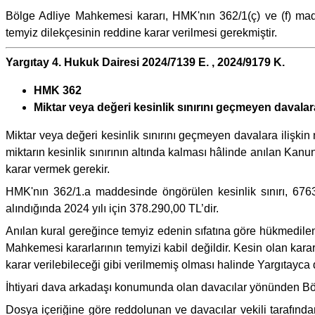
Bölge Adliye Mahkemesi kararı, HMK'nın 362/1(ç) ve (f) ma
temyiz dilekçesinin reddine karar verilmesi gerekmiştir.
Yargıtay 4. Hukuk Dairesi 2024/7139 E. , 2024/9179 K.
HMK 362
Miktar veya değeri kesinlik sınırını geçmeyen davala
Miktar veya değeri kesinlik sınırını geçmeyen davalara ilişk
miktarın kesinlik sınırının altında kalması hâlinde anılan Kan
karar vermek gerekir.
HMK'nın 362/1.a maddesinde öngörülen kesinlik sınırı, 67
alındığında 2024 yılı için 378.290,00 TL’dir.
Anılan kural gereğince temyiz edenin sıfatına göre hükmedi
Mahkemesi kararlarının temyizi kabil değildir. Kesin olan kar
karar verilebileceği gibi verilmemiş olması halinde Yargıtayca d
İhtiyari dava arkadaşı konumunda olan davacılar yönünden Bölge 
Dosya içeriğine göre reddolunan ve davacılar vekili tarafınd