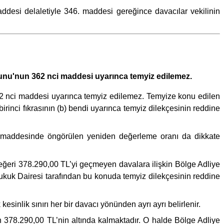
esi delaletiyle 346. maddesi gereğince davacılar vekilinin
anunu'nun 362 nci maddesi uyarınca temyiz edilemez.
362 nci maddesi uyarınca temyiz edilemez. Temyize konu edilen
rinci fıkrasının (b) bendi uyarınca temyiz dilekçesinin reddine
i maddesinde öngörülen yeniden değerleme oranı da dikkate
eri 378.290,00 TL’yi geçmeyen davalara ilişkin Bölge Adliye
Hukuk Dairesi tarafından bu konuda temyiz dilekçesinin reddine
sinlik sınırı her bir davacı yönünden ayrı ayrı belirlenir.
n 378.290,00 TL’nin altında kalmaktadır. O halde Bölge Adliye