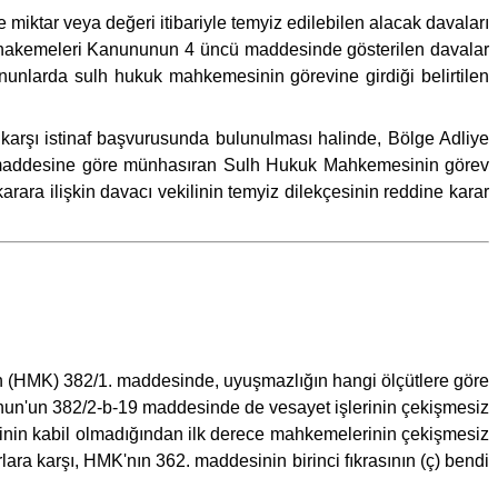
iktar veya değeri itibariyle temyiz edilebilen alacak davaları
k Muhakemeleri Kanununun 4 üncü maddesinde gösterilen davalar
anunlarda sulh hukuk mahkemesinin görevine girdiği belirtilen
rşı istinaf başvurusunda bulunulması halinde, Bölge Adliye
/C maddesine göre münhasıran Sulh Hukuk Mahkemesinin görev
rara ilişkin davacı vekilinin temyiz dilekçesinin reddine karar
un (HMK) 382/1. maddesinde, uyuşmazlığın hangi ölçütlere göre
anun'un 382/2-b-19 maddesinde de vesayet işlerinin çekişmesiz
izinin kabil olmadığından ilk derece mahkemelerinin çekişmesiz
lara karşı, HMK'nın 362. maddesinin birinci fıkrasının (ç) bendi