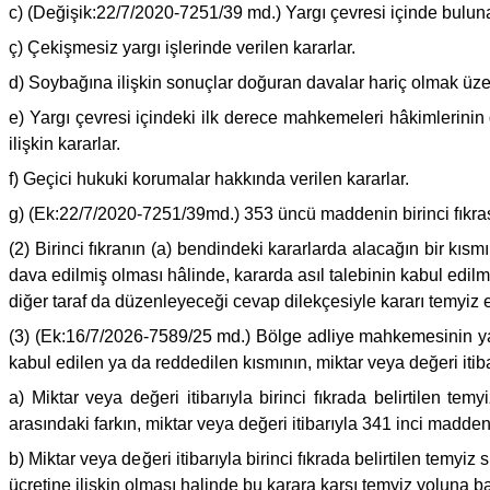
c) (Değişik:22/7/2020-7251/39 md.) Yargı çevresi içinde bulunan
ç) Çekişmesiz yargı işlerinde verilen kararlar.
d) Soybağına ilişkin sonuçlar doğuran davalar hariç olmak üzere, 
e) Yargı çevresi içindeki ilk derece mahkemeleri hâkimlerinin
ilişkin kararlar.
f) Geçici hukuki korumalar hakkında verilen kararlar.
g) (Ek:22/7/2020-7251/39md.) 353 üncü maddenin birinci fıkras
(2) Birinci fıkranın (a) bendindeki kararlarda alacağın bir kıs
dava edilmiş olması hâlinde, kararda asıl talebinin kabul edil
diğer taraf da düzenleyeceği cevap dilekçesiyle kararı temyiz e
(3) (Ek:16/7/2026-7589/25 md.) Bölge adliye mahkemesinin y
kabul edilen ya da reddedilen kısmının, miktar veya değeri itib
a) Miktar veya değeri itibarıyla birinci fıkrada belirtilen 
arasındaki farkın, miktar veya değeri itibarıyla 341 inci madde
b) Miktar veya değeri itibarıyla birinci fıkrada belirtilen tem
ücretine ilişkin olması halinde bu karara karşı temyiz yoluna 