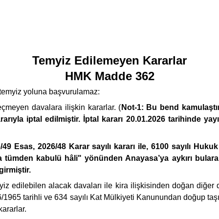
Temyiz Edilemeyen Kararlar
HMK Madde 362
 temyiz yoluna başvurulamaz:
eçmeyen davalara ilişkin kararlar. (
Not-1: Bu bend kamulaştır
rıyla iptal edilmiştir. İptal kararı 20.01.2026 tarihinde y
49 Esas, 2026/48 Karar sayılı kararı ile, 6100 sayılı Hu
 tümden kabulü hâli" yönünden Anayasa’ya aykırı bularak oy
irmiştir.
yiz edilebilen alacak davaları ile kira ilişkisinden doğan diğer d
/1965 tarihli ve 634 sayılı Kat Mülkiyeti Kanunundan doğup taşı
ararlar.