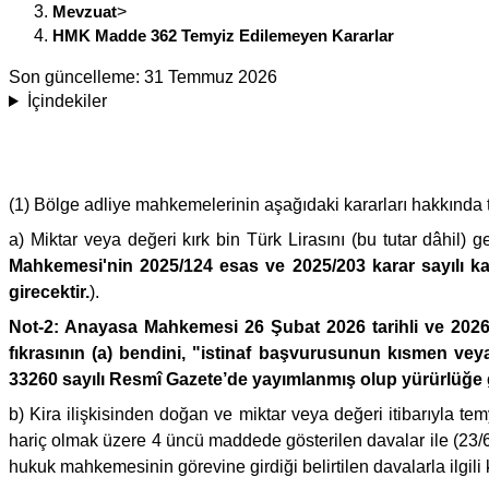
Mevzuat
>
HMK Madde 362 Temyiz Edilemeyen Kararlar
Son güncelleme:
31 Temmuz 2026
İçindekiler
(1) Bölge adliye mahkemelerinin aşağıdaki kararları hakkında
a) Miktar veya değeri kırk bin Türk Lirasını (bu tutar dâhil) g
Mahkemesi'nin 2025/124 esas ve 2025/203 karar sayılı kara
girecektir.
).
Not-2: Anayasa Mahkemesi 26 Şubat 2026 tarihli ve 2026/
fıkrasının (a) bendini, "istinaf başvurusunun kısmen veya
33260 sayılı Resmî Gazete’de yayımlanmış olup yürürlüğe g
b) Kira ilişkisinden doğan ve miktar veya değeri itibarıyla tem
hariç olmak üzere 4 üncü maddede gösterilen davalar ile (23/6
hukuk mahkemesinin görevine girdiği belirtilen davalarla ilgili k