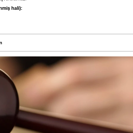
nmiş hali):
n