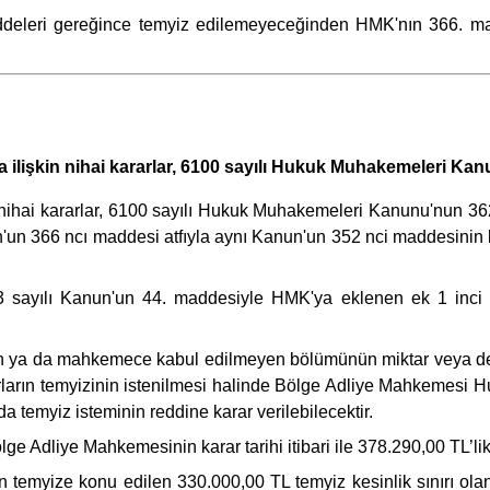
ddeleri gereğince temyiz edilemeyeceğinden HMK'nın 366. madd
ra ilişkin nihai kararlar, 6100 sayılı Hukuk Muhakemeleri K
in nihai kararlar, 6100 sayılı Hukuk Muhakemeleri Kanunu'nun 
un'un 366 ncı maddesi atfıyla aynı Kanun'un 352 nci maddesinin bi
63 sayılı Kanun'un 44. maddesiyle HMK'ya eklenen ek 1 inc
len ya da mahkemece kabul edilmeyen bölümünün miktar veya değ
arların temyizinin istenilmesi halinde Bölge Adliye Mahkemesi 
a temyiz isteminin reddine karar verilebilecektir.
Adliye Mahkemesinin karar tarihi itibari ile 378.290,00 TL’lik ke
an temyize konu edilen 330.000,00 TL temyiz kesinlik sınırı ola