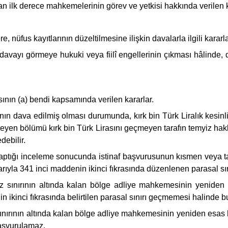
 ilk derece mahkemelerinin görev ve yetkisi hakkında verilen kara
nüfus kayıtlarının düzeltilmesine ilişkin davalarla ilgili kararla
 davayı görmeye hukuki veya fiilî engellerinin çıkması hâlinde
ının (a) bendi kapsamında verilen kararlar.
mının dava edilmiş olması durumunda, kırk bin Türk Liralık kesin
meyen bölümü kırk bin Türk Lirasını geçmeyen tarafın temyiz hakk
debilir.
aptığı inceleme sonucunda istinaf başvurusunun kısmen veya t
arıyla 341 inci maddenin ikinci fıkrasında düzenlenen parasal sın
temyiz sınırının altında kalan bölge adliye mahkemesinin yenide
nin ikinci fıkrasında belirtilen parasal sınırı geçmemesi halinde
yiz sınırının altında kalan bölge adliye mahkemesinin yeniden esa
başvurulamaz.