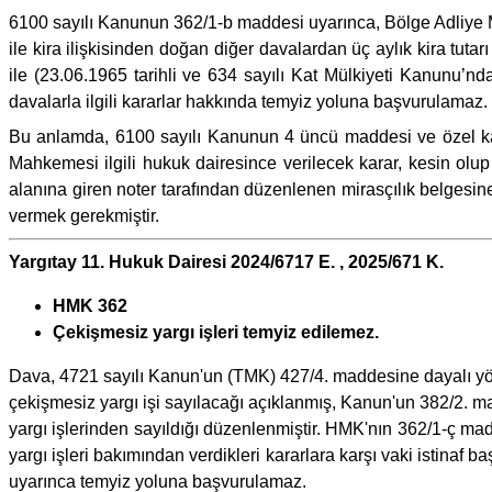
6100 sayılı Kanunun 362/1-b maddesi uyarınca, Bölge Adliye Ma
ile kira ilişkisinden doğan diğer davalardan üç aylık kira t
ile (23.06.1965 tarihli ve 634 sayılı Kat Mülkiyeti Kanunu’n
davalarla ilgili kararlar hakkında temyiz yoluna başvurulamaz.
Bu anlamda, 6100 sayılı Kanunun 4 üncü maddesi ve özel ka
Mahkemesi ilgili hukuk dairesince verilecek karar, kesin 
alanına giren noter tarafından düzenlenen mirasçılık belgesine
vermek gerekmiştir.
Yargıtay 11. Hukuk Dairesi 2024/6717 E. , 2025/671 K.
HMK 362
Çekişmesiz yargı işleri temyiz edilemez.
Dava, 4721 sayılı Kanun'un (TMK) 427/4. maddesine dayalı yön
çekişmesiz yargı işi sayılacağı açıklanmış, Kanun'un 382/2. 
yargı işlerinden sayıldığı düzenlenmiştir. HMK'nın 362/1-ç ma
yargı işleri bakımından verdikleri kararlara karşı vaki istinaf
uyarınca temyiz yoluna başvurulamaz.