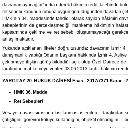
davranamayacağını” iddia ederek hâkimin reddi talebinde bulu
ret sebebi kanunun ruhuna uygun görüldüğünden davadan çekinil
HMK’nın 34. maddesinde tahdidi olarak sayılan hâkimin da
sebeplerinin de gerçekleşmediği, mahkeme hâkiminin halası
kapsamında çekilme ve ret sebebi oluşturmayacağı gerekçesi
anlaşılmaktadır.
Yukarıda açıklanan ilkeler doğrultusunda; davacının İzmir 4.
danışmanlık yaptığı Odanın başkanı hakkında İzmir 4. Asliy
çekinmeye ilişkin görüş bildirdiği açık olup Özel Dairece de 
tarafından mahkemeye verilen 03.06.2013 tarihli hâkimin reddi d
YARGITAY 20. HUKUK DAİRESİ Esas : 2017/7371 Karar : 
HMK 36. Madde
Ret Sebepleri
Vesayet davası sırasında kısıtlanması istenilen ... tarafından
çalıştığını, görevini kötüye kullandığını, objektif olmadığını...