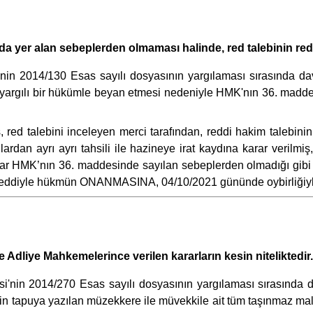
da yer alan sebeplerden olmaması halinde, red talebinin redd
n 2014/130 Esas sayılı dosyasının yargılaması sırasında davacı
nyargılı bir hükümle beyan etmesi nedeniyle HMK'nın 36. madd
, red talebini inceleyen merci tarafından, reddi hakim talebi
rdan ayrı ayrı tahsili ile hazineye irat kaydına karar verilmiş
uslar HMK’nın 36. maddesinde sayılan sebeplerden olmadığı gi
 reddiyle hükmün ONANMASINA, 04/10/2021 gününde oybirliğiyle 
 Adliye Mahkemelerince verilen kararların kesin niteliktedir.
'nin 2014/270 Esas sayılı dosyasının yargılaması sırasında dava
zin tapuya yazılan müzekkere ile müvekkile ait tüm taşınmaz mal va