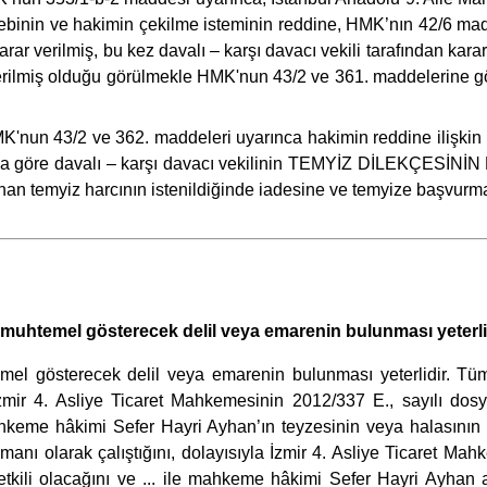
 talebinin ve hakimin çekilme isteminin reddine, HMK’nın 42/6 m
arar verilmiş, bu kez davalı – karşı davacı vekili tarafından k
ak verilmiş olduğu görülmekle HMK'nun 43/2 ve 361. maddelerine gö
'nun 43/2 ve 362. maddeleri uyarınca hakimin reddine ilişkin 
dığına göre davalı – karşı davacı vekilinin TEMYİZ DİLEKÇESİN
 temyiz harcının istenildiğinde iadesine ve temyize başvurm
i muhtemel gösterecek delil veya emarenin bulunması yeterli
temel gösterecek delil veya emarenin bulunması yeterlidir. T
zmir 4. Asliye Ticaret Mahkemesinin 2012/337 E., sayılı dosy
ahkeme hâkimi Sefer Hayri Ayhan’ın teyzesinin veya halasının 
nı olarak çalıştığını, dolayısıyla İzmir 4. Asliye Ticaret Mahk
etkili olacağını ve ... ile mahkeme hâkimi Sefer Hayri Ayhan