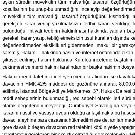
aşkın süredir müvekkilin tüm malvarlığı, tasarruf özgürlüğü
koşullarının bulunup-bulunmadığını inceleyip değerlendirmede
müvekkilin tüm malvarlığı, tasarruf özgürlüğünü kısıtladığı
gerekçeli karar verilip-yazılmaksızın tedbir kararı verildiğ
bulunduğu; ihtiyati tedbirin kaldırılması hakkında yapılan baş
gerekeli karar yazıp, tebliğ etmeksizin usul kuralları dışında
değerlendirmeden eksiklikleri gidermeden, makul bir gerekç
sarsmış, Hakim ... hakkında basın ve internet ortamında çık
şikayet edilmiş, hakim hakkında Kurulca inceleme başlatılmış
çekinmesi ve merci hakimi tarafından bir başka hakimin dosya d
Hakimin reddi talebini inceleyen merci tarafından ise davalı
davacının HMK.42/5 maddesi de gözönüne alınarak 8.000,00 TL.
edilmiş, İstanbul Bölge Adliye Mahkemesi 37. Hukuk Dairesi 
reddi sebeplerinin bulunmadığı, red sebebi olarak ileri sürü
olarak değerlendirilmeyeceği, Cumhuriyet Savcılığına veya
kararının usul ve yasaya uygun olduğu anlaşılmakla bu hususa
davacı aleyhine para cezasına hükmedilmişse de, anılan madde
göre davalı birleşen davacının red talebini kötü niyetle yaptı
yargılamayı gerektiren bir eksiklik olmadığı gerekçeleriyle H