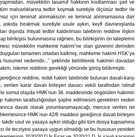
 yapmadan, müvekkilin tasarruf hakkının kısıtlanması şart ve
üm malvarlıklarına tedbir koymak suretiyle ölçüsüz tedbir ile
ınmaz için teminat alınmaksızın ve teminat alınmamasına dair
, askıda bırakmak suretiyle usule aykırı, keyfi davranışlarda
 dışında ihtiyati tedbir kaldırılması talebinin reddine ilişkin
 bilirkişisi bulunmasına rağmen, bu bilirkişinin ön taleplerini
ilmesi; müvekkilin mahkeme hakimi’ne olan güvenini derinden
... duyguları tamamen ortadan kalkmış, mahkeme hakimi HSK’ya
a husumet nedenidir..." şeklinde belirtilerek hakimin davadan
kim, istemin reddinin gerektiği yönünde görüş bildirmiştir.
gereğince reddine, reddi hakim talebinde bulunan davalı-karşı
erilen karar davalı birleşen davacı vekili tarafından istinaf
ar ile somut olayda HMK'nun 36. maddesinde öngörülen hakimin
up hakimin tarafsızlığından şüphe edilmesini gerektiren neden
rınca davalı olarak yorumlanamayacağı, mercice verilen ret
e mahkemesince HMK'nun 42/6 maddesi gereğince davalı birleşen
 takdir usul ve yasaya aykırı olduğu gibi tüm dosya kapsamına
ezası ile tecziyesi yasaya uygun olmadığı ve bu hususun yeniden
hkemesinin 2020/20 D.İş Esas ve 2020/21 D. İş sayılı kararının