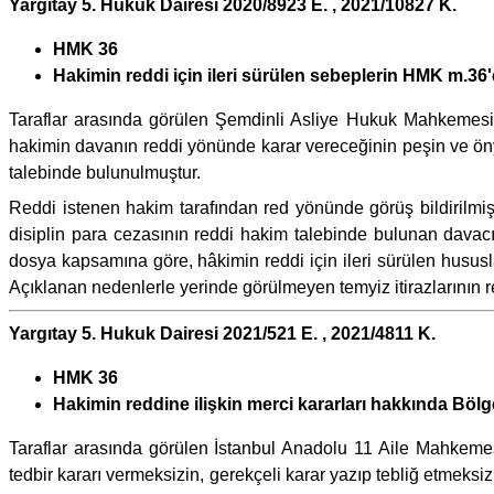
Yargıtay 5. Hukuk Dairesi 2020/8923 E. , 2021/10827 K.
HMK 36
Hakimin reddi için ileri sürülen sebeplerin HMK m.36'
Taraflar arasında görülen Şemdinli Asliye Hukuk Mahkemesini
hakimin davanın reddi yönünde karar vereceğinin peşin ve ö
talebinde bulunulmuştur.
Reddi istenen hakim tarafından red yönünde görüş bildirilmiş
disiplin para cezasının reddi hakim talebinde bulunan davacıla
dosya kapsamına göre, hâkimin reddi için ileri sürülen hus
Açıklanan nedenlerle yerinde görülmeyen temyiz itirazlarının
Yargıtay 5. Hukuk Dairesi 2021/521 E. , 2021/4811 K.
HMK 36
Hakimin reddine ilişkin merci kararları hakkında Bölge
Taraflar arasında görülen İstanbul Anadolu 11 Aile Mahkemesi
tedbir kararı vermeksizin, gerekçeli karar yazıp tebliğ etmeksi