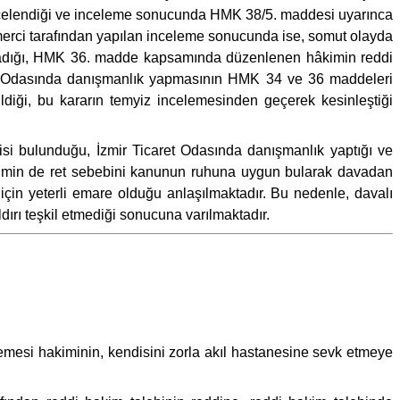
 incelendiği ve inceleme sonucunda HMK 38/5. maddesi uyarınca
 merci tarafından yapılan inceleme sonucunda ise, somut olayda
madığı, HMK 36. madde kapsamında düzenlenen hâkimin reddi
ret Odasında danışmanlık yapmasının HMK 34 ve 36 maddeleri
diği, bu kararın temyiz incelemesinden geçerek kesinleştiği
kisi bulunduğu, İzmir Ticaret Odasında danışmanlık yaptığı ve
âkimin de ret sebebini kanunun ruhuna uygun bularak davadan
 için yeterli emare olduğu anlaşılmaktadır. Bu nedenle, davalı
dırı teşkil etmediği sonucuna varılmaktadır.
hkemesi hakiminin, kendisini zorla akıl hastanesine sevk etmeye