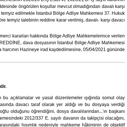
addesinde öngörülen koşullar mevcut olmadığından davalı karşı
arar temyiz edilmekle İstanbul Bölge Adliye Mahkemesi 37. Hukuk
re temyiz talebinin reddine karar verilmiş, davalı- karşı davacı
merci kararları hakkında Bölge Adliye Mahkemelerince verilen
İN REDDİNE, dava dosyasının İstanbul Bölge Adliye Mahkemesi
a harcının Hazineye irad kaydedilmesine, 05/04/2021 gününde
dir.
üm bu açıklamalar ve yasal düzenlemeler ışığında somut olay
asında davacı taraf olarak yer aldığı ve bu dosyaya verdiği
oğlu olduğunu öğrendiğini, dosya davalılarından...'ın başkanı
emesindeki 2012/337 E. sayılı davanın da takipçisi olacağını,
 arasındaki hısımlık nedeniyle mahkeme hâkiminin de objektif