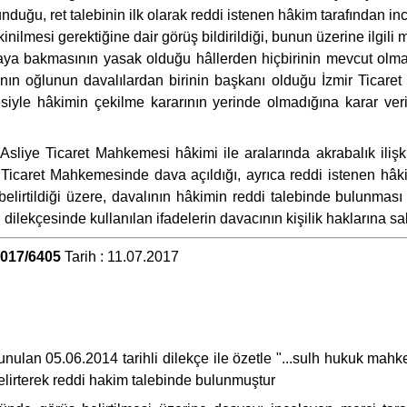
nduğu, ret talebinin ilk olarak reddi istenen hâkim tarafından
mesi gerektiğine dair görüş bildirildiği, bunun üzerine ilgili
vaya bakmasının yasak olduğu hâllerden hiçbirinin mevcut ol
nın oğlunun davalılardan birinin başkanı olduğu İzmir Tica
yle hâkimin çekilme kararının yerinde olmadığına karar veril
 Asliye Ticaret Mahkemesi hâkimi ile aralarında akrabalık iliş
e Ticaret Mahkemesinde dava açıldığı, ayrıca reddi istenen h
belirtildiği üzere, davalının hâkimin reddi talebinde bulunması
ilekçesinde kullanılan ifadelerin davacının kişilik haklarına sal
2017/6405
Tarih : 11.07.2017
 sunulan 05.06.2014 tarihli dilekçe ile özetle "...sulh hukuk ma
" belirterek reddi hakim talebinde bulunmuştur