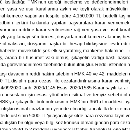
nü kısıtladığı; TMK'nun gereği inceleme ve değerlendirmeleri
n yasa ve usul kurallarına aykırı ve keyfi olarak müvekkilin t
; mahkemece yaptırılan tespite göre 4.150.000 TL bedelli taş
i; tedbirin terkini hakkında yapılan başvurulara karar vermemek
vurunun reddine karar verilmesine rağmen yasa ve usul kuralları
 keyfi yargılamayı sürdürmesi; dosyadan mahkemece atanmış hesap
e olmaksızın, dosyanın başka bir hesap bilirkişisine tevdi ed
an haberler müvekkilde şok etkisi yaratmış, mahkeme hakimine 
, arada bir husumet vaki olmuş, şikayetin varlığı başlı başın
a görevlendirilmesi talebinde bulunulmuştur. Reddi istenilen ha
-karşı davacının reddi hakim talebinin HMK 40 ve 42. maddeleri 
disiplin para cezası ile cezalandırılmasına karar verilmiş, v
14/09/2020 tarih, 2020/1145 Esas, 2020/1535 Karar sayılı kar
len hususların işin esası yönünden isitinaf ve temyiz sebebi ol
 HSK'ya şikayette bulunulmasının HMK'nın 36/1-d maddesi uya
 ilişkin istinaf itirazlarının yerinde olmadığı ancak ilk derec
de üst sınırı 5000 TL 'yi aşacak şekilde para cezasına tayin ve
ğına ilişkin bir olgu veya bilgi söz konusu olmadığından para c
MK’nun 353/1-b-2 maddesi uyarınca; İstanbul Anadolu 9. Aile Ma