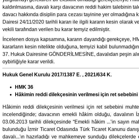
kaldırılmasına, davalı karşı davacının reddi hakim talebinin
davacı hakkında disiplin para cezası tayinine yer olmadığına k
Dairesi 24/11/2020 tarihli kararı ile ilgili kararın kesin olar
vekili tarafından verilen bu karar temyiz edilmiştir.
İncelenen dosya kapsamına, kararın dayandığı gerekçeye, HMK
kararların kesin nitelikte olduğuna, temyizi kabil bulunma
37. Hukuk Dairesine GÖNDERİLMESİNE, davalıdan peşin alınan
oybirliğiyle karar verildi.
Hukuk Genel Kurulu 2017/1387 E. , 2021/634 K.
HMK 36
Hâkimin reddi dilekçesinin verilmesi için ret sebebin
Hâkimin reddi dilekçesinin verilmesi için ret sebebini muh
incelendiğinde; davacının emekli hâkim olduğu, davalının İ
03.06.2013 tarihli dilekçesinde “Emekli hâkim ...’in sayın m
bulunduğu İzmir Ticaret Odasında Türk Ticaret Kanunu danışma
davalı...'ın hazırladığı ve mahkemeye sunduğu dilekçelerde 