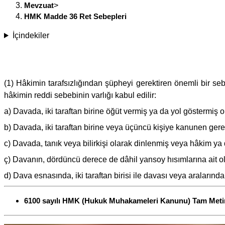
Mevzuat
>
HMK Madde 36 Ret Sebepleri
İçindekiler
(1) Hâkimin tarafsızlığından şüpheyi gerektiren önemli bir seb
hâkimin reddi sebebinin varlığı kabul edilir:
a) Davada, iki taraftan birine öğüt vermiş ya da yol göstermiş o
b) Davada, iki taraftan birine veya üçüncü kişiye kanunen ge
c) Davada, tanık veya bilirkişi olarak dinlenmiş veya hâkim y
ç) Davanın, dördüncü derece de dâhil yansoy hısımlarına ait o
d) Dava esnasında, iki taraftan birisi ile davası veya araların
6100 sayılı HMK (Hukuk Muhakameleri Kanunu) Tam Meti