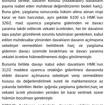
Bununla birlikte, davanın konusu (müddeabih) davalıların
payına isabet eden muhdesat değeridir(zemin bedeli hariç).
Buna göre, yargılama sonucunda hüküm altına alınan nispi
karar ve ilam harcından, aynı şekilde 6100 s.lı HMK`nun
326/2. mad. uyarınca yargılama giderinden ve davacı
yararına takdir edilecek vekalet ücretinden, her bir davalının
tapu payları gözetilerek sorumlu tutulmaları gerekirken, kabul
edilen muhdesatlar yönünden davalıların davanın açılmasına
sebebiyet vermedikleri belirtilerek harç ve yargılama
giderinin davacı üzerinde bırakılması ve davacı yararına
vekalet ücretine hükmedilmemesi doğru görülmemiştir.
Bununla birlikte davayı kabul eden davalıların HMK`nun
312/2 maddesi uyarınca ortaklığın giderilmesi davasında
eldeki davanın açılmasına sebebiyet verip vermedikleri
hususu da değerlendirilmek sureti ile mahkemesince az
yukarıda belirtilen ilkeler ışığında yargılama giderleri,harç ve
vekalet ücreti yönünden yeniden bir karar verilmek üzere
hükmün bozulması gerekmiştir.