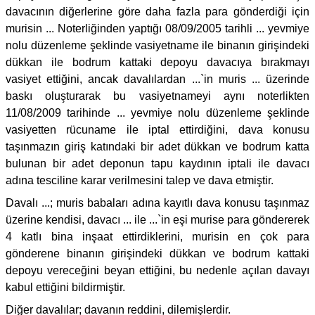
davacının diğerlerine göre daha fazla para gönderdiği için
murisin ... Noterliğinden yaptığı 08/09/2005 tarihli ... yevmiye
nolu düzenleme şeklinde vasiyetname ile binanın girişindeki
dükkan ile bodrum kattaki depoyu davacıya bırakmayı
vasiyet ettiğini, ancak davalılardan ...`in muris ... üzerinde
baskı oluşturarak bu vasiyetnameyi aynı noterlikten
11/08/2009 tarihinde ... yevmiye nolu düzenleme şeklinde
vasiyetten rücuname ile iptal ettirdiğini, dava konusu
taşınmazın giriş katındaki bir adet dükkan ve bodrum katta
bulunan bir adet deponun tapu kaydının iptali ile davacı
adına tesciline karar verilmesini talep ve dava etmiştir.
Davalı ...; muris babaları adına kayıtlı dava konusu taşınmaz
üzerine kendisi, davacı ... ile ...`in eşi murise para göndererek
4 katlı bina inşaat ettirdiklerini, murisin en çok para
gönderene binanın girişindeki dükkan ve bodrum kattaki
depoyu vereceğini beyan ettiğini, bu nedenle açılan davayı
kabul ettiğini bildirmiştir.
Diğer davalılar; davanın reddini, dilemişlerdir.