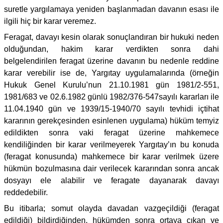
suretle yargılamaya yeniden başlanmadan davanın esası ile
ilgili hiç bir karar veremez.
Feragat, davayı kesin olarak sonuçlandıran bir hukuki neden
olduğundan, hakim karar verdikten sonra dahi
belgelendirilen feragat üzerine davanın bu nedenle reddine
karar verebilir ise de, Yargıtay uygulamalarında (örneğin
Hukuk Genel Kurulu’nun 21.10.1981 gün 1981/2-551,
1981/683 ve 02.6.1982 günlü 1982/376-547sayılı kararları ile
11.04.1940 gün ve 1939/15-1940/70 sayılı tevhidi içtihat
kararının gerekçesinden esinlenen uygulama) hüküm temyiz
edildikten sonra vaki feragat üzerine mahkemece
kendiliğinden bir karar verilmeyerek Yargıtay’ın bu konuda
(feragat konusunda) mahkemece bir karar verilmek üzere
hükmün bozulmasına dair verilecek kararından sonra ancak
dosyayı ele alabilir ve feragate dayanarak davayı
reddedebilir.
Bu itibarla; somut olayda davadan vazgeçildiği (feragat
edildiği) bildirdiğinden, hükümden sonra ortaya çıkan ve