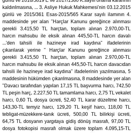
günlü ve 2016/5819 E ve 2017/1380 K.sayılı onama kararının
kaldırılmasına, ... 3. Asliye Hukuk Mahkemesi'nin 03.12.2015
günlü ve 2015/361 Esas-2015/565 Karar sayılı ilamının 4.
maddesinde yer alan "Harçlar Kanunu gereğince alınması
gerekli 3.415,50 TL harçtan, toplam alınan 2.970,00-TL
harcın mahsubu ile eksik alınan 445,50-TL harcın davalı
...'den tahsili ile hazineye irad kaydına" ifadelerinin
çıkarılarak yerine " Harçlar Kanunu gereğince alınması
gerekli 3.415,50 TL harçtan, toplam alınan 2.970,00-TL
harcın mahsubu ile eksik alınan 445,50-TL harcın davacıdan
tahsili ile hazineye irad kaydına" ifadelerinin yazılmasına, 5
maddesinin hükümden çıkarılmasına, 8 maddesinde yer alan
"Davacı tarafından yapılan 17,15 TL başvurma harcı, 742,50
TL peşin harç, 2.227,50 TL tamamlama harcı, 2,75 TL vekalet
harcı, 0,60 TL dosya ücreti, 52,40 TL karar düzeltme harcı,
143,30-TL temyiz harcı, 129,20 TL keşif harcı, 118,00 TL
tebligat-müzekkere-tanık ücreti, 500,00 TL bilirkişi ücreti,
64,75 TL dosyanın yargıtaya gidiş dönüş masrafı, 97,00 TL
dosya fotokopisi masrafı olmak üzere toplam 4.095,15-TL