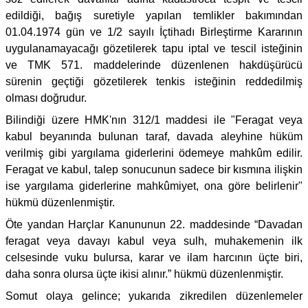
edildiği, bağış suretiyle yapılan temlikler bakımından
01.04.1974 gün ve 1/2 sayılı İçtihadı Birleştirme Kararının
uygulanamayacağı gözetilerek tapu iptal ve tescil isteğinin
ve TMK 571. maddelerinde düzenlenen hakdüşürücü
sürenin geçtiği gözetilerek tenkis isteğinin reddedilmiş
olması doğrudur.
Bilindiği üzere HMK'nın 312/1 maddesi ile "Feragat veya
kabul beyanında bulunan taraf, davada aleyhine hüküm
verilmiş gibi yargılama giderlerini ödemeye mahkûm edilir.
Feragat ve kabul, talep sonucunun sadece bir kısmına ilişkin
ise yargılama giderlerine mahkûmiyet, ona göre belirlenir"
hükmü düzenlenmiştir.
Öte yandan Harçlar Kanununun 22. maddesinde “Davadan
feragat veya davayı kabul veya sulh, muhakemenin ilk
celsesinde vuku bulursa, karar ve ilam harcının üçte biri,
daha sonra olursa üçte ikisi alınır.” hükmü düzenlenmiştir.
Somut olaya gelince; yukarıda zikredilen düzenlemeler