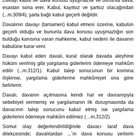
Davayı kabul ile dava konusu uyuşmazlık ve bununla dava,
esastan sona erer. Kabul, kayıtsız ve şartsız olacağından
(...m.309/4), şarta bağlı kabul geçerli değildir.
Davalının davayı (tamamen) kabul etmesi üzerine, kabulün
geçerli olduğu ve bununla dava konusu uyuşmazlığın son
bulduğu kanısına varan mahkeme, kabul nedeni ile davanın
kabulüne karar verir.
Davayı kabul eden davalı, kural olarak davada aleyhine
hüküm verilmiş gibi yargılama giderlerini ödemeye mahkûm
edilir (...m.312/1). Kabul talep sonucunun bir kısmına
ilişkinse, yargılama giderlerine mahkûmiyet ona göre
belirlenir.
Davalı, davanın açılmasına kendi hal ve davranışıyla
sebebiyet vermemiş ve yargılamanın ilk duruşmasında da
davacının talep sonucunu kabul etmiş ise yargılama
giderlerini ödemeye mahkûm edilmez ( ...m.312/2).
Somut olay değerlendirildiğinde davacı taraf dava
dilekçesinde; davalılardan ...`in dava konusu yerlerin