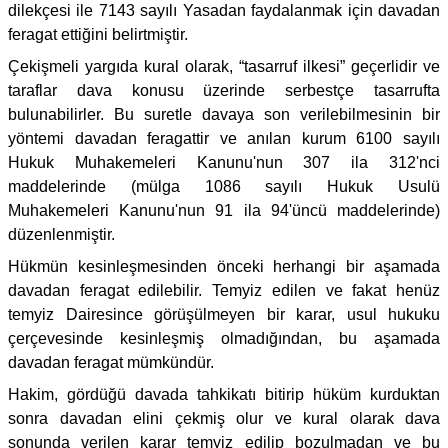
dilekçesi ile 7143 sayılı Yasadan faydalanmak için davadan
feragat ettiğini belirtmiştir.
Çekişmeli yargıda kural olarak, “tasarruf ilkesi” geçerlidir ve
taraflar dava konusu üzerinde serbestçe tasarrufta
bulunabilirler. Bu suretle davaya son verilebilmesinin bir
yöntemi davadan feragattir ve anılan kurum 6100 sayılı
Hukuk Muhakemeleri Kanunu'nun 307 ila 312'nci
maddelerinde (mülga 1086 sayılı Hukuk Usulü
Muhakemeleri Kanunu'nun 91 ila 94'üncü maddelerinde)
düzenlenmiştir.
Hükmün kesinleşmesinden önceki herhangi bir aşamada
davadan feragat edilebilir. Temyiz edilen ve fakat henüz
temyiz Dairesince görüşülmeyen bir karar, usul hukuku
çerçevesinde kesinleşmiş olmadığından, bu aşamada
davadan feragat mümkündür.
Hakim, gördüğü davada tahkikatı bitirip hüküm kurduktan
sonra davadan elini çekmiş olur ve kural olarak dava
sonunda verilen karar temyiz edilip bozulmadan ve bu