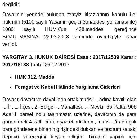
değildir.
Davalının yerinde bulunan temyiz itirazlarının kabulü ile,
hükmün (6100 sayılı Yasanın geçici 3.maddesi yollaması ile)
1086 sayılı HUMK'un 428.maddesi gereğince
BOZULMASINA, 22.03.2018 tarihinde oybirliğiyle karar
verildi.
YARGITAY 3. HUKUK DAİRESİ Esas : 2017/12509 Karar :
2017/18188
Tarih : 26.12.2017
HMK 312. Madde
Feragat ve Kabul Hâlinde Yargılama Giderleri
Davacı; davacı ve davalıların ortak murisi ... adına kayıtlı olan
... İli, ... İlçesi, 2. Bölge ... Mahallesi, ... Mevkii 66 Pafta, 906
Ada 1 parsel nolu taşınmazın üzerine, davacının da para
göndererek 4 katlı bina inşaa ettirdiklerini, muris ...'in en çok
para gönderene binanın girişindeki dükkan ve bodrum kattaki
depoyu vereceğini beyan ettiğini, binanın yapımı için