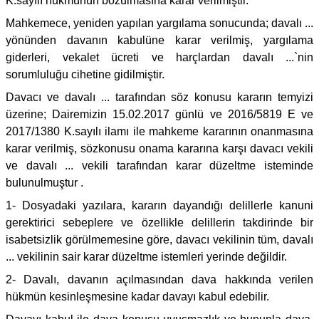
K.sayılı hükmünün bozulmasına karar verilmiştir.
Mahkemece, yeniden yapılan yargılama sonucunda; davalı ...
yönünden davanın kabulüne karar verilmiş, yargılama
giderleri, vekalet ücreti ve harçlardan davalı ...`nin
sorumluluğu cihetine gidilmiştir.
Davacı ve davalı ... tarafından söz konusu kararın temyizi
üzerine; Dairemizin 15.02.2017 günlü ve 2016/5819 E ve
2017/1380 K.sayılı ilamı ile mahkeme kararının onanmasına
karar verilmiş, sözkonusu onama kararına karşı davacı vekili
ve davalı ... vekili tarafından karar düzeltme isteminde
bulunulmuştur .
1- Dosyadaki yazılara, kararın dayandığı delillerle kanuni
gerektirici sebeplere ve özellikle delillerin takdirinde bir
isabetsizlik görülmemesine göre, davacı vekilinin tüm, davalı
... vekilinin sair karar düzeltme istemleri yerinde değildir.
2- Davalı, davanın açılmasından dava hakkında verilen
hükmün kesinleşmesine kadar davayı kabul edebilir.