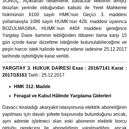
SONUÇ: Açıklanan nedenlerle, davacılar vekilinin temyiz
itirazları yerinde olduğundan kabulü ile Yerel Mahkeme
hükmünün 6100 sayılı HMK'nun Geçici 3. maddesi
yollamasıyla 1086 sayılı HUMK'nun 428. maddesi uyarınca
BOZULMASINA, HUMK`nun 440/I maddesi gereğince
Yargıtay Daire ilamının tebliğinden itibaren ilama karşı 15
gün içinde karar düzeltme isteğinde bulunulabileceğine ve
peşin harcın istek halinde temyiz edene iadesine 25.12.2017
tarihinde oybirliğiyle karar verildi.
YARGITAY 3. HUKUK DAİRESİ Esas : 2016/7141 Karar :
2017/18163
Tarih : 25.12.2017
HMK 312. Madde
Feragat ve Kabul Hâlinde Yargılama Giderleri
Davacı; kiraladığı akaryakıt istasyonuna elektrik aboneliğinin
yapılması için davalı şirkete başvuruda bulunduğunu ancak,
aynı adreste işletmeci olan eski abonenin elektrik borcu
olduğu gerekçesi ile aboneliğinin yapılmadığını, ancak