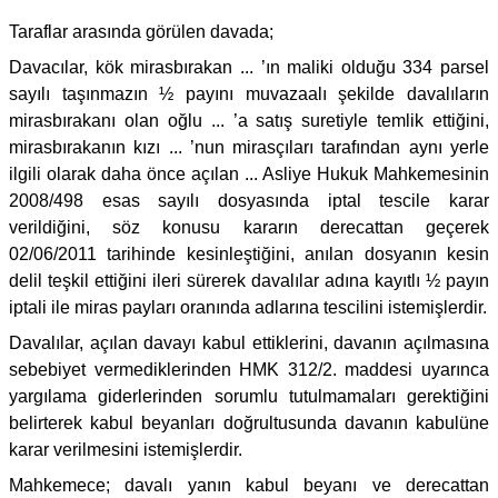
Taraflar arasında görülen davada;
Davacılar, kök mirasbırakan ... ’ın maliki olduğu 334 parsel
sayılı taşınmazın ½ payını muvazaalı şekilde davalıların
mirasbırakanı olan oğlu ... ’a satış suretiyle temlik ettiğini,
mirasbırakanın kızı ... ’nun mirasçıları tarafından aynı yerle
ilgili olarak daha önce açılan ... Asliye Hukuk Mahkemesinin
2008/498 esas sayılı dosyasında iptal tescile karar
verildiğini, söz konusu kararın derecattan geçerek
02/06/2011 tarihinde kesinleştiğini, anılan dosyanın kesin
delil teşkil ettiğini ileri sürerek davalılar adına kayıtlı ½ payın
iptali ile miras payları oranında adlarına tescilini istemişlerdir.
Davalılar, açılan davayı kabul ettiklerini, davanın açılmasına
sebebiyet vermediklerinden HMK 312/2. maddesi uyarınca
yargılama giderlerinden sorumlu tutulmamaları gerektiğini
belirterek kabul beyanları doğrultusunda davanın kabulüne
karar verilmesini istemişlerdir.
Mahkemece; davalı yanın kabul beyanı ve derecattan