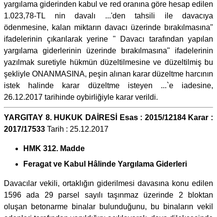
yargılama giderinden kabul ve red oranına göre hesap edilen
1.023,78-TL nin davalı ...'den tahsili ile davacıya
ödenmesine, kalan miktarın davacı üzerinde bırakılmasına"
ifadelerinin çıkarılarak yerine " Davacı tarafından yapılan
yargılama giderlerinin üzerinde bırakılmasına" ifadelerinin
yazılmak suretiyle hükmün düzeltilmesine ve düzeltilmiş bu
şekliyle ONANMASINA, peşin alınan karar düzeltme harcının
istek halinde karar düzeltme isteyen ...`e iadesine,
26.12.2017 tarihinde oybirliğiyle karar verildi.
YARGITAY 8. HUKUK DAİRESİ Esas : 2015/12184 Karar :
2017/17533
Tarih : 25.12.2017
HMK 312. Madde
Feragat ve Kabul Hâlinde Yargılama Giderleri
Davacılar vekili, ortaklığın giderilmesi davasına konu edilen
1596 ada 29 parsel sayılı taşınmaz üzerinde 2 bloktan
oluşan betonarme binalar bulunduğunu, bu binaların vekil