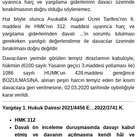
uyarınca harç ve yargılama giderlerinin davacı üzerinde
bırakılmasının doğru olduğu söylenemez.
Hal böyle olunca Avukatlık Asgari Ücret Tarifesi’nin 6.
maddesi ile HMK'nın 312. maddesi uyarınca harç ve
yargılama giderlerinden davalı ...'in sorumlu tutulması
gerekirken yanılgılı değerlendirme ile davacılar üzerinde
bırakılması doğru değildir.
Davacıların yerinde görülen temyiz itirazlarının kabulüyle,
hükmün (6100 sayılı Yasanın geçici 3.maddesi yollaması ile)
1086 sayılı HUMK'un 428.maddesi gereğince
BOZULMASINA, alınan peşin harcın temyiz eden bir kısım
davacılara geri verilmesine, 02.03.2020 tarihinde oybirliğiyle
karar verildi.
Yargıtay 1. Hukuk Dairesi 2021/4456 E. , 2022/3741 K.
HMK 312
Davalı ön inceleme duruşmasında davayı kabul
etmiş ve davanın açılmasına kendi hâl ve