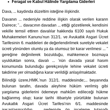
Feragat ve Kabul Hâlinde Yargılama Giderleri
Dava, ... kaydında düzeltim isteğine ilişkindir.
Davanın ... nedeniyle reddine ilişkin olarak verilen kararın
Dairece; ''... davacının davadan ... ettiği gözetilerek, kendisini
vekille temsil ettiren davalılar hakkında 6100 sayılı Hukuk
Muhakemeleri Kanunu'nun 312/1. ve Avukatlık Asgari Ücret
Tarifesinin 6. maddeleri de değerlendirilmek suretiyle vekalet
ücreti yönünden olumlu ya da olumsuz bir karar verilmesi ... ''
gereğine değinilerek bozulduğu, mahkemece bozmaya
uyulduktan sonra, davalı ... 'nün davada yasal hasım
konumunda bulunduğu gerekçesiyle lehine vekalet ücreti
takdirine yer olmadığına karar verildiği anlaşılmaktadır.
Bilindiği üzere,HMK.'nun 312/1. maddesinde;... beyanında
bulunan tarafın, davada aleyhine hüküm verilmiş gibi
yargılama giderlerini ödemeye mahkûm edileceği hükme
bağlanmış olup; karar tarihi itibariyle yürürlükte bulunan
Avukatlık Asgari Ücret Tarifesi'nin 6/1. maddesinde
ise;anlaşmazlığın ... nedeniyle ön inceleme tutanağı