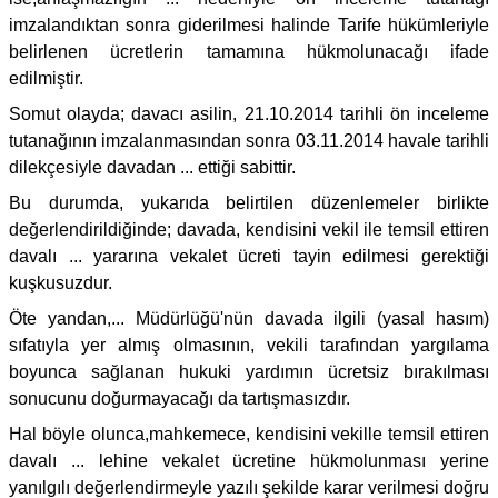
imzalandıktan sonra giderilmesi halinde Tarife hükümleriyle
belirlenen ücretlerin tamamına hükmolunacağı ifade
edilmiştir.
Somut olayda; davacı asilin, 21.10.2014 tarihli ön inceleme
tutanağının imzalanmasından sonra 03.11.2014 havale tarihli
dilekçesiyle davadan ... ettiği sabittir.
Bu durumda, yukarıda belirtilen düzenlemeler birlikte
değerlendirildiğinde; davada, kendisini vekil ile temsil ettiren
davalı ... yararına vekalet ücreti tayin edilmesi gerektiği
kuşkusuzdur.
Öte yandan,... Müdürlüğü'nün davada ilgili (yasal hasım)
sıfatıyla yer almış olmasının, vekili tarafından yargılama
boyunca sağlanan hukuki yardımın ücretsiz bırakılması
sonucunu doğurmayacağı da tartışmasızdır.
Hal böyle olunca,mahkemece, kendisini vekille temsil ettiren
davalı ... lehine vekalet ücretine hükmolunması yerine
yanılgılı değerlendirmeyle yazılı şekilde karar verilmesi doğru