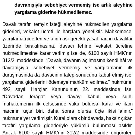
davranışıyla sebebiyet vermemiş ise artık aleyhine
yargılama giderine hükmedilemez.
Davalı tarafın temyiz isteği aleyhine hükmedilen yargılama
giderleri, vekalet ücreti ile harçlara yöneliktir. Mahkemece,
yargılama giderleri ve alınması gerekli yasal harcın davalılar
üzerinde bırakılmasına, davacı lehine vekalet ücretine
hükmedilmesine karar verilmiş ise de, 6100 sayılı HMK'nın
312/2. maddesinde; “Davalı, davanın açılmasına kendi hâl ve
davranışıyla sebebiyet vermemiş ve yargılamanın ilk
duruşmasında da davacının talep sonucunu kabul etmiş ise,
yargılama giderlerini ödemeye mahkûm edilmez.” hükmüne,
492 sayılı Harçlar Kanunu’nun 22. maddesinde ise,
“Davadan feragat veya davayı kabul veya sulh,
muhakemenin ilk celsesinde vuku bulursa, karar ve ilam
harcının üçte biri, daha sonra olursa üçte ikisi alınır.”
hükmüne yer verilmiştir. Kural olarak bir davada, haksız çıkan
tarafın yargılama giderleriyle yükümlü bulunması asıldır.
Ancak 6100 sayılı HMK'nın 312/2 maddesinde öngörülen