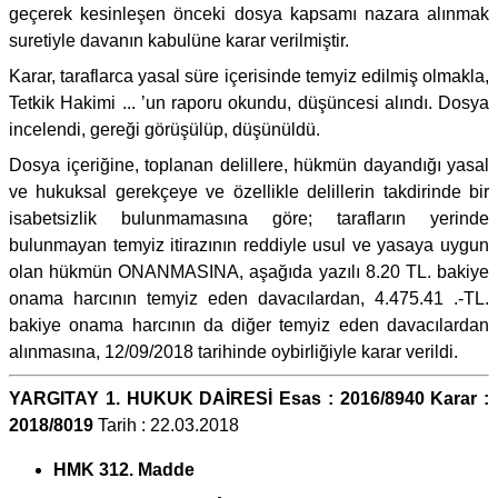
geçerek kesinleşen önceki dosya kapsamı nazara alınmak
suretiyle davanın kabulüne karar verilmiştir.
Karar, taraflarca yasal süre içerisinde temyiz edilmiş olmakla,
Tetkik Hakimi ... ’un raporu okundu, düşüncesi alındı. Dosya
incelendi, gereği görüşülüp, düşünüldü.
Dosya içeriğine, toplanan delillere, hükmün dayandığı yasal
ve hukuksal gerekçeye ve özellikle delillerin takdirinde bir
isabetsizlik bulunmamasına göre; tarafların yerinde
bulunmayan temyiz itirazının reddiyle usul ve yasaya uygun
olan hükmün ONANMASINA, aşağıda yazılı 8.20 TL. bakiye
onama harcının temyiz eden davacılardan, 4.475.41 .-TL.
bakiye onama harcının da diğer temyiz eden davacılardan
alınmasına, 12/09/2018 tarihinde oybirliğiyle karar verildi.
YARGITAY 1. HUKUK DAİRESİ Esas : 2016/8940 Karar :
2018/8019
Tarih : 22.03.2018
HMK 312. Madde