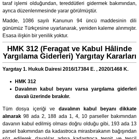
taraf işlemi olduğundan, tereddütleri gidermek bakımından,
ayrıca düzenlenmesinde yarar görülmüştür.
Madde, 1086 sayılı Kanunun 94 üncü maddesinin dili
günümüz Türkçesine uyarlanarak, yeniden kaleme alınmıştır.
Esasa ilişkin bir yenilik yoktur.
HMK 312 (Feragat ve Kabul Hâlinde
Yargılama Giderleri) Yargıtay Kararları
Yargıtay 1. Hukuk Dairesi 2016/17384 E. , 2020/1468 K.
HMK 312
Davalının kabul beyanı varsa yargılama giderleri
davalı üzerinde bırakılır.
Tüm dosya içeriği ve
davalının kabul beyanı dikkate
alınarak
98 ada 2, 188 ada 1, 4, 10 parseller bakımından
davanın kabul edilmiş olması doğru olduğu gibi, 193 ada 13
parsel bakımından da kadastroca mirasbırakanın bağışından
söz edilerek davalılar adına kadastroca tespit ve tescil