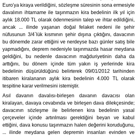
Euro'ya kiraya verildiğini, sözleşme süresinin sona ermesiyle
davalının ihtarname ile taşınmazın kira bedelinin ilk yıl için
aylık 18.000 TL olarak ödenmesinin talep ve ihtar edildiğini,
ancak ... ilinde yaşanan doğal felaket nedeni ile şehir
nüfusunun 3/4`lük kısmının şehir dışına çıktığını, davacının
bu dönemde zarar ettiğini ve nerdeyse bazı günler satış bile
yapmadığını, deprem nedeniyle taşınmazda hasar meydana
geldiğini, bu nedenle davacının mağduriyetinin daha da
arttığını, bu dönem içinde tüm yakın iş yerlerinde kira
bedelinin düşürüldüğünü belirterek 09/01/2012 tarihinden
itibaren kiralananın aylık kira bedelinin 4.000 TL olarak
tespitine karar verilmesini istemiştir.
Asıl davanın davalısı-birleşen davanın davacısı olan
kiralayan, davaya cevabında ve birleşen dava dilekçesinde;
davacının sözleşme ile belirlenen kira bedelinin yasal
çerçeveler içinde artırılması gerektiğini beyan ve kabul
ettiğini, dava konusu taşınmazın halen değerini koruduğunu,
... ilinde meydana gelen depremin insanları evinden ve