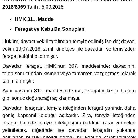
2018/8069
Tarih : 5.09.2018
HMK 311. Madde
Feragat ve Kabulün Sonuçları
Hüküm, davacı vekili tarafından temyiz edilmiş ise de; davacı
vekili 19.07.2018 tarihli dilekçesi ile davadan ve temyizden
feragat ettiğini bildirmiştir.
Davadan feragat, HMK'nun 307. maddesinde; davacının,
talep sonucundan kısmen veya tamamen vazgeçmesi olarak
tanımlanmıştır.
Aynı yasanın 311. maddesinde ise, feragatin kesin hüküm
gibi sonuç doğuracağı açıklanmıştır.
Davadan feragatin, temyiz isteğinden feragat yanında daha
geniş kapsamlı olduğu aşikardır. Zira, temyiz isteğinden
feragat halinde temyiz dilekçesinin reddine karar vermekle
yetinilecek, diğerinde ise davadan feragatin yukarıda
açıklanan hukuki niteliği gereği, bu konuda karar verilmek