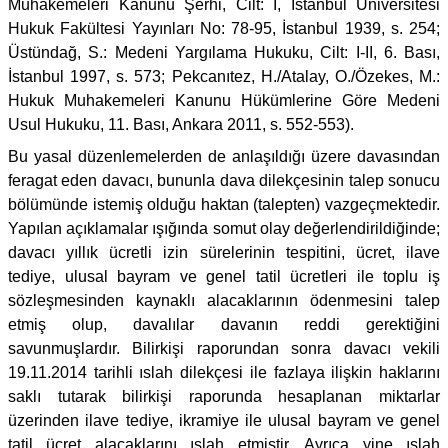
Muhakemeleri Kanunu Şerhi, Cilt: I, İstanbul Üniversitesi
Hukuk Fakültesi Yayınları No: 78-95, İstanbul 1939, s. 254;
Üstündağ, S.: Medeni Yargılama Hukuku, Cilt: I-II, 6. Bası,
İstanbul 1997, s. 573; Pekcanıtez, H./Atalay, O./Özekes, M.:
Hukuk Muhakemeleri Kanunu Hükümlerine Göre Medeni
Usul Hukuku, 11. Bası, Ankara 2011, s. 552-553).
Bu yasal düzenlemelerden de anlaşıldığı üzere davasından
feragat eden davacı, bununla dava dilekçesinin talep sonucu
bölümünde istemiş olduğu haktan (talepten) vazgeçmektedir.
Yapılan açıklamalar ışığında somut olay değerlendirildiğinde;
davacı yıllık ücretli izin sürelerinin tespitini, ücret, ilave
tediye, ulusal bayram ve genel tatil ücretleri ile toplu iş
sözleşmesinden kaynaklı alacaklarının ödenmesini talep
etmiş olup, davalılar davanın reddi gerektiğini
savunmuşlardır. Bilirkişi raporundan sonra davacı vekili
19.11.2014 tarihli ıslah dilekçesi ile fazlaya ilişkin haklarını
saklı tutarak bilirkişi raporunda hesaplanan miktarlar
üzerinden ilave tediye, ikramiye ile ulusal bayram ve genel
tatil ücret alacaklarını ıslah etmiştir. Ayrıca yine ıslah