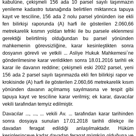
kabulüne, çekişmeli 156 ada 10 parsel sayılı taşınmazın
yenileme kadastro tutanağında belirtilen miktarınca tapuya
kayıt ve tesciline, 156 ada 2 nolu parsel yönünden ise ekli
fen bilirkişi raporunda (A) harfi ile gösterilen 2.060,66
metrekarelik kısmın yoldan tefriki ile bu parsele eklenmesi
gerektiği belirtilmiş olduğundan bu parsel yönünden
mahkemenin görevsizliğine, karar kesinleştikten sonra
dosyanın görevli ve yetkili ... Asliye Hukuk Mahkemesi`ne
gönderilmesine karar verildikten sonra 18.01.2016 tarihli ek
karar ile davanın reddine; çekişmeli eski 2002 parsel, yeni
156 ada 2 parsel sayılı taşınmazda ekli fen bilirkişi rapor ve
krokisinde (A) harfi ile gösterilen 2.060,66 metrekarelik kısım
yönünden davanın açılmamış sayılmasına ve tespit gibi
tapuya kayıt ve tesciline karar verilmiş; ek karar, davacılar
vekili tarafından temyiz edilmiştir.
Davacılar ..., ..., ... vekili Av. ... tarafından karar tarihinden
sonra dosyaya sunulan 17.01.2018 tarihli dilekçe ile
davadan feragat edildiği anlaşılmaktadır. Hüküm
kesinleşinceye kadar davadan feragat mümkün olduğuna ve