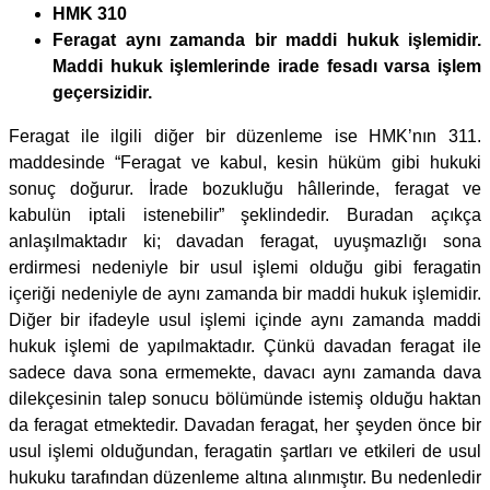
HMK 310
Feragat aynı zamanda bir maddi hukuk işlemidir.
Maddi hukuk işlemlerinde irade fesadı varsa işlem
geçersizidir.
Feragat ile ilgili diğer bir düzenleme ise HMK’nın 311.
maddesinde “Feragat ve kabul, kesin hüküm gibi hukuki
sonuç doğurur. İrade bozukluğu hâllerinde, feragat ve
kabulün iptali istenebilir” şeklindedir. Buradan açıkça
anlaşılmaktadır ki; davadan feragat, uyuşmazlığı sona
erdirmesi nedeniyle bir usul işlemi olduğu gibi feragatin
içeriği nedeniyle de aynı zamanda bir maddi hukuk işlemidir.
Diğer bir ifadeyle usul işlemi içinde aynı zamanda maddi
hukuk işlemi de yapılmaktadır. Çünkü davadan feragat ile
sadece dava sona ermemekte, davacı aynı zamanda dava
dilekçesinin talep sonucu bölümünde istemiş olduğu haktan
da feragat etmektedir. Davadan feragat, her şeyden önce bir
usul işlemi olduğundan, feragatin şartları ve etkileri de usul
hukuku tarafından düzenleme altına alınmıştır. Bu nedenledir