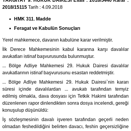
YARGITAY 9. HUKUK DAİRESİ Esas : 2018/5440 Karar :
2018/15115
Tarih : 4.09.2018
HMK 311. Madde
Feragat ve Kabulün Sonuçları
Yerel mahkemece, davanın kabulüne karar verilmiştir.
İlk Derece Mahkemesinin kabul kararına karşı davalılar
avukatları istinaf başvurusunda bulunmuştur.
... Bölge Adliye Mahkemesi 29. Hukuk Dairesi davalılar
avukatlarının istinaf başvurusunu esastan reddetmiştir.
... Bölge Adliye Mahkemesi 29. Hukuk Dairesi`nin kararı
süresi içinde davalılardan ... avukatı tarafından temyiz
edilmiş olmakla, dava dosyası için Tetkik Hakimi tarafından
düzenlenen rapor dinlendikten sonra dosya incelendi, gereği
konuşulup düşünüldü:
İş sözleşmesinin davalı işveren tarafından geçerli neden
olmadan feshedildiğini belirten davacı, feshin geçersizliğine