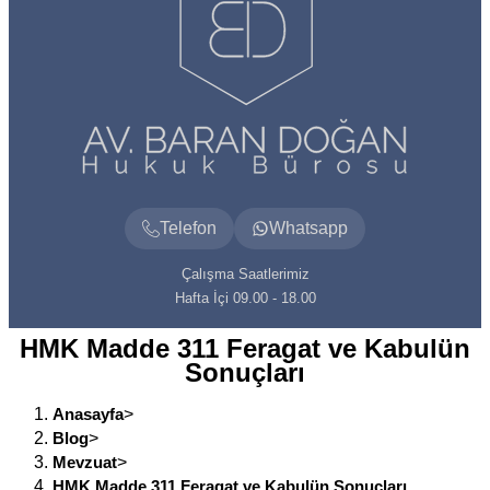
Telefon
Whatsapp
Çalışma Saatlerimiz
Hafta İçi 09.00 - 18.00
HMK Madde 311 Feragat ve Kabulün
Sonuçları
Anasayfa
>
Blog
>
Mevzuat
>
HMK Madde 311 Feragat ve Kabulün Sonuçları