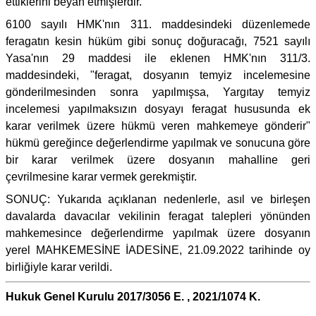
ettiklerini beyan etmişlerdir.
6100 sayılı HMK'nın 311. maddesindeki düzenlemede
feragatın kesin hüküm gibi sonuç doğuracağı, 7521 sayılı
Yasa'nın 29 maddesi ile eklenen HMK'nın 311/3.
maddesindeki, "feragat, dosyanın temyiz incelemesine
gönderilmesinden sonra yapılmışsa, Yargıtay temyiz
incelemesi yapılmaksızın dosyayı feragat hususunda ek
karar verilmek üzere hükmü veren mahkemeye gönderir"
hükmü gereğince değerlendirme yapılmak ve sonucuna göre
bir karar verilmek üzere dosyanın mahalline geri
çevrilmesine karar vermek gerekmiştir.
SONUÇ: Yukarıda açıklanan nedenlerle, asıl ve birleşen
davalarda davacılar vekilinin feragat talepleri yönünden
mahkemesince değerlendirme yapılmak üzere dosyanın
yerel MAHKEMESİNE İADESİNE, 21.09.2022 tarihinde oy
birliğiyle karar verildi.
Hukuk Genel Kurulu 2017/3056 E. , 2021/1074 K.