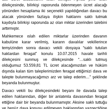
dilekçesinde, bilirkişi raporunda ödenmeyen ücret alacağı
yönünden hesaplama iki seçenekli yapıldığından davacı bu
alacak yönünden fazlaya ilişkin haklarını saklı tutmak
kaydıyla bilirkişi raporunda az olan miktar üzerinden talebini
arttırmıştır.
Mahkemece ıslah edilen miktarlar üzerinden davanın
kabulüne karar verilmiş, kararın davalılar vekillerince
temyizinden sonra davacı vekili dosyaya “saklı tutulan
haklardan feragat” konulu 10.07.2015 havale tarihli
dilekçesini sunmuş ve dilekçesinde “…saklı tutmuş
olduğumuz 53.559,81 TL ücret alacağımızdan ve hüküm
dışında kalan tüm taleplerimizden feragat ettiğimizi dava ve
talepte bulunmayacağımızı arz ve talep ederim…” şeklinde
beyanda bulunmuştur.
Davacı vekili bu dilekçesindeki beyanı ile davada talep
edilen haklarından, diğer bir anlatımla davasından feragat
ettiğine dair bir beyanda bulunmamıştır. Aksine saklı tuttuğu
ve henüz dava konusu edilmeyen haklarından vazgeçtiğine