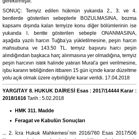
gerektirmiştir.
SONUÇ: Temyiz edilen hükmün yukarıda 2., 3. ve 4.
bentlerde gösterilen sebeplerle BOZULMASINA, bozma
kapsamı dışında kalan temyize konu diğer bölümlerinin ise
yukarıda l. bentte gösterilen sebeple ONANMASINA,
aşağıda yazılı harcın Tuğba'ya yükletilmesine, peşin harcın
mahsubuna ve 143.50 TL. temyiz başvuru harcı peşin
alındığından başkaca harç alınmasına yer olmadığına, temyiz
peşin harcının istek halinde yatıran Murat'a geri verilmesine,
işbu kararın tebliğinden itibaren 15 gün içinde karar düzeltme
yolu açık olmak üzere oybirliğiyle karar verildi. 17.04.2018
YARGITAY 8. HUKUK DAİRESİ Esas : 2017/14444 Karar :
2018/1616
Tarih : 5.02.2018
HMK 311. Madde
Feragat ve Kabulün Sonuçları
... 2. İcra Hukuk Mahkemesi`nin 2016/760 Esas 2017/506