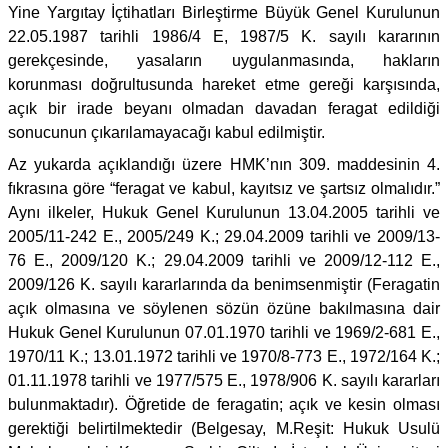
Yine Yargıtay İçtihatları Birleştirme Büyük Genel Kurulunun
22.05.1987 tarihli 1986/4 E, 1987/5 K. sayılı kararının
gerekçesinde, yasaların uygulanmasında, hakların
korunması doğrultusunda hareket etme gereği karşısında,
açık bir irade beyanı olmadan davadan feragat edildiği
sonucunun çıkarılamayacağı kabul edilmiştir.
Az yukarda açıklandığı üzere HMK’nın 309. maddesinin 4.
fıkrasına göre “feragat ve kabul, kayıtsız ve şartsız olmalıdır.”
Aynı ilkeler, Hukuk Genel Kurulunun 13.04.2005 tarihli ve
2005/11-242 E., 2005/249 K.; 29.04.2009 tarihli ve 2009/13-
76 E., 2009/120 K.; 29.04.2009 tarihli ve 2009/12-112 E.,
2009/126 K. sayılı kararlarında da benimsenmiştir (Feragatin
açık olmasına ve söylenen sözün özüne bakılmasına dair
Hukuk Genel Kurulunun 07.01.1970 tarihli ve 1969/2-681 E.,
1970/11 K.; 13.01.1972 tarihli ve 1970/8-773 E., 1972/164 K.;
01.11.1978 tarihli ve 1977/575 E., 1978/906 K. sayılı kararları
bulunmaktadır). Öğretide de feragatin; açık ve kesin olması
gerektiği belirtilmektedir (Belgesay, M.Reşit: Hukuk Usulü