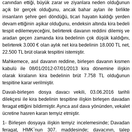
canından ettiği, büyük zarar ve ziyanlara neden olduğunun
açık bir gerçek olduğunu, ancak bahar ayları ile birlikte
insanların şehre geri döndüğü, ticari hayatın kaldığı yerden
devam ettiğinin aşikar olduğunu, endeksin altında kira bedeli
tespit edilemeyeceğini, belirterek davanın reddini dilemiş ve
aradan geçen zamanda kira bedelinin çok düşük kaldığını,
belirterek 3.000 € olan aylık net kira bedelinin 18.000 TL net,
22.500 TL brüt olarak tespitini istemiştir.
Mahkemece, asıl davanın reddine, birleşen davanın kısmen
kabulü ile 08/01/2012-07/01/2013 kira dönemine ilişkin
olarak kiralanın kira bedelinin brüt 7.758 TL olduğunun
tespitine karar verilmiştir.
Davalı-birleşen dosya davacı vekili, 03.06.2016 tarihli
dilekçesi ile kira bedelinin tespitine ilişkin birleşen davadan
feragat ettiğini bildirmiştir. Ayrıca asıl dava yönünden, vekalet
ücretine hasren kararı temyiz etmiştir.
1- Birleşen dosyaya ilişkin temyiz incelemesinde; Davadan
feragat, HMK`nun 307. maddesinde; davacının, talep