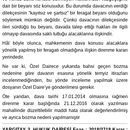
dair bir beyanı söz konusudur. Bu durumda davacının verdiği
dilekçesinin “kayıtsız ve şartsız” bir feragat beyanı olduğunu
söylemek mümkün değildir. Çünkü davacının dilekçesinde
ileri sürdüğü bu beyanı, davada talep ettiği hakları ile ilgili
olmayıp davasında saklı tuttuğu alacaklarına ilişkindir.
Hâl böyle olunca, mahkemenin dava konusu alacaklara
yönelik yapılmış bir feragatı olmadığına ilişkin direnme kararı
yerindedir.
Ne var ki, Özel Dairece yukarıda bahsi geçen bozma
nedenine göre davanın esasına yönelik temyiz itirazları
incelenmediğinden, bu yönde inceleme yapılmak üzere
dosyanın Özel Daire’ye gönderilmesi gerekir.
Öte yandan, dava tarihi 17.01.2014 olmasına rağmen
direnme karar başlığında 21.12.2016 olarak yazılması
mahallinde düzeltilebilir maddi hata olarak değerlendirilmiş
ve ayrıca bozma nedeni yapılmamıştır
YARGITAY 3. HUKUK DAİRESİ Esas : 2018/3718 Karar :