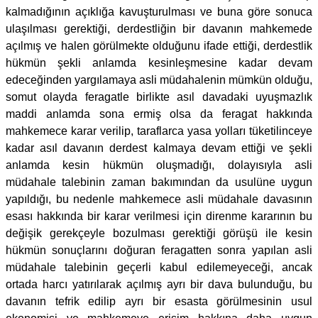
kalmadığının açıklığa kavuşturulması ve buna göre sonuca
ulaşılması gerektiği, derdestliğin bir davanın mahkemede
açılmış ve halen görülmekte olduğunu ifade ettiği, derdestlik
hükmün şekli anlamda kesinleşmesine kadar devam
edeceğinden yargılamaya asli müdahalenin mümkün olduğu,
somut olayda feragatle birlikte asıl davadaki uyuşmazlık
maddi anlamda sona ermiş olsa da feragat hakkında
mahkemece karar verilip, taraflarca yasa yolları tüketilinceye
kadar asıl davanın derdest kalmaya devam ettiği ve şekli
anlamda kesin hükmün oluşmadığı, dolayısıyla asli
müdahale talebinin zaman bakımından da usulüne uygun
yapıldığı, bu nedenle mahkemece asli müdahale davasının
esası hakkında bir karar verilmesi için direnme kararının bu
değişik gerekçeyle bozulması gerektiği görüşü ile kesin
hükmün sonuçlarını doğuran feragatten sonra yapılan asli
müdahale talebinin geçerli kabul edilemeyeceği, ancak
ortada harcı yatırılarak açılmış ayrı bir dava bulunduğu, bu
davanın tefrik edilip ayrı bir esasta görülmesinin usul