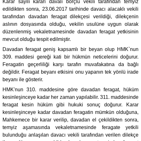
Karar sayılı kararı davalı borçlu vekili tarafından temyiz
edildikten sonra, 23.06.2017 tarihinde davacı alacaklı vekili
tarafından davadan feragat dilekçesi verildiği, dilekçenin
aslının dosyasında olduğu, vekilin usulüne uygun olarak
düzenlenmiş vekaletnamesinde davadan feragat yetkisinin
mevcut olduğu tespit edilmiştir.
Davadan feragat geniş kapsamlı bir beyan olup HMK`nun
309. maddesi gereği kati bir hükmün neticelerini doğurur.
Feragatin geçerliliği karşı tarafın muvafakatına da bağlı
değildir. Feragat beyanı etkisini onu yapanın tek yönlü irade
beyanı ile gösterir.
HMK'nun 310. maddesine göre davadan feragat, hüküm
kesinleşinceye kadar her zaman yapılabilir. 311. maddesinde
feragat kesin hüküm gibi hukuki sonuç doğurur. Karar
kesinleşinceye kadar davadan feragatin mümkün olduğuna,
Mahkemece bir karar verilip, davadan el çekildikten sonra,
temyiz aşamasında vekaletnamesinde feragate yetkili
bulunduğu anlaşılan davacı vekili tarafından verilen dilekçe