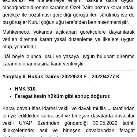
ekonomisi ve mahkemeye erişim hakkına daha uygun
olacağından direnme kararının Özel Daire bozma kararındaki
gerekçe ile bozulması gerektiği görüşü ileri sürülmüş ise de
bu görüşler Kurul çoğunluğu tarafından benimsenmemiştir.
Mahkemece, yukarıda açıklanan gerekçelere dayanılarak
verilen direnme kararı yasal düzenleme ve ilkelere uygun
olup, yerindedir.
Hâl böyle olunca, usul ve yasaya uygun bulunan direnme
kararının onanmasına karar verilmiştir.
Yargıtay 6. Hukuk Dairesi 2022/623 E. , 2022/4277 K.
HMK 310
Feragat kesin hüküm gibi sonuç doğurur.
Karar, davalı iflas idaresi vekili ve davalı müflis ... tarafından
temyiz edildikten sonra asıl ve birleşen davalarda davacılar
vekili UYAP üzerinden gönderdiği 30.05.2022 tarihli
dilekçelerinde; asıl ve birleşen davalarından feragat