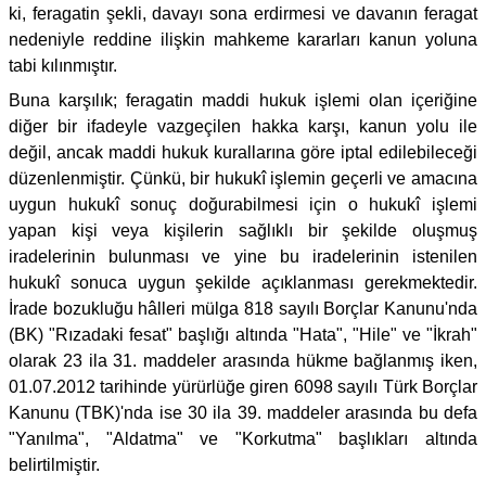
ki, feragatin şekli, davayı sona erdirmesi ve davanın feragat
nedeniyle reddine ilişkin mahkeme kararları kanun yoluna
tabi kılınmıştır.
Buna karşılık; feragatin maddi hukuk işlemi olan içeriğine
diğer bir ifadeyle vazgeçilen hakka karşı, kanun yolu ile
değil, ancak maddi hukuk kurallarına göre iptal edilebileceği
düzenlenmiştir. Çünkü, bir hukukî işlemin geçerli ve amacına
uygun hukukî sonuç doğurabilmesi için o hukukî işlemi
yapan kişi veya kişilerin sağlıklı bir şekilde oluşmuş
iradelerinin bulunması ve yine bu iradelerinin istenilen
hukukî sonuca uygun şekilde açıklanması gerekmektedir.
İrade bozukluğu hâlleri mülga 818 sayılı Borçlar Kanunu'nda
(BK) "Rızadaki fesat" başlığı altında "Hata", "Hile" ve "İkrah"
olarak 23 ila 31. maddeler arasında hükme bağlanmış iken,
01.07.2012 tarihinde yürürlüğe giren 6098 sayılı Türk Borçlar
Kanunu (TBK)'nda ise 30 ila 39. maddeler arasında bu defa
"Yanılma", "Aldatma" ve "Korkutma" başlıkları altında
belirtilmiştir.