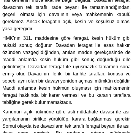
mahkemenin muvafakatine bağlı değildir. Davadan feragat,
davacının tek taraflı irade beyanı ile tamamlandığından,
geçerli olması için davalının veya mahkemenin kabulü
gerekmez. Ancak feragatin açık, kesin ve koşulsuz olması
yasa gereğidir.
HMK'nın 311. maddesine göre feragat, kesin hüküm gibi
hukuki sonuç doğurur. Davadan feragat ile esas hakkın
özünden vazgeçildiğinden, anılan madde gerekçesinde de
maddi anlamda kesin hüküm gibi sonuç doğurduğu dile
getirilmiştir. Davadan feragat ile uyuşmazlık tamamen sona
ermiş olur. Davacının ileriki bir tarihte tarafları, konusu ve
sebebi aynı olan bir davayı yeniden açması mümkün değildir.
Maddi anlamda kesin hükmün oluşması için mahkemenin
feragat hakkında bir karar vermesi ve bu kararın taraflara
tebliğine gerek bulunmamaktadır.
Kanunun açık hükmüne göre asli müdahale davası ile asıl
yargılamanın birlikte yürütülüp, karara bağlanması gerekir.
Somut olayda ise davacıların tek taraflı feragat beyanı ile asıl