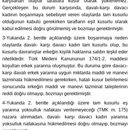
karşılanan olaylar taraflara kusur olarak yüklenemez.
Gerçekleşen bu durum karşısında, davalı-karşı davacı
kadının boşanmaya sebebiyet veren olaylarda tam kusurlu
olduğunun kabulü gerekirken tarafların eşit kusurlu olarak
kabul edilmesi doğru görülmemiş ve bozmayı gerektirmiştir.
3-Yukarıda 2. bentte açıklandığı üzere boşanmaya neden
olaylarda davalı- karşı davacı kadın tam kusurlu olup, bu
kusurlu davranışlar erkeğin kişilik haklarına saldırı teşkil eder
niteliktedir. Türk Medeni Kanununun 174/1-2. maddesi
koşulları erkek yararına oluşmuştur. Bu duruma göre davacı-
karşı davalı erkek yararına uygun miktarda maddi ve manevi
tazminata hükmedilmesi gerekirken, hatalı kusur belirlemesi
sonucunda erkeğin maddi ve manevi tazminat taleplerinin
reddi doğru olmayıp, bozmayı gerektirmiştir.
4-Yukarıda 2. bentte açıklandığı üzere tam kusurlu eş
yararına yoksulluk nafakası verilemeyeceği (TMK m. 175)
nazara alınmadan, davalı- karşı davacı kadın yararına
yoksulluk nafakasına hükmedilmesi doğru olmayıp, bozmayı