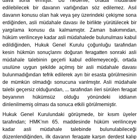
dava sona ermiştir. Bu nedenle, ortada müdahale
edilebilecek bir davanın varlığından söz edilemez. Asıl
davanın konusu olan hak veya şey üzerindeki çekişme sona
erdiğinden, asli müdahale davası ile birlikte yürütülecek bir
yargılama konusu da kalmamıştır. Zaman bakımından,
hüküm verilinceye kadar asli müdahalede bulunulması kabul
edildiğinden, Hukuk Genel Kurulu çoğunluğu tarafından
kesin hükmün sonuçlarını doğuran feragatten sonraki asli
müdahale talebinin geçerli kabul edilemeyeceği, ortada
usulüne uygun şekilde açılmış bir asli müdahale davası
bulunmadığından tefrik edilerek ayrı bir esasta görülmesinin
de mümkün olmadığı sonucuna varılmıştır. Asli müdahale
talebi geçersiz olduğundan, ... tarafından ileri sürülen feragat
beyanının hükümsüz olduğu yönündeki iddianın
dinlenilmemiş olması da sonuca etkili görülmemiştir.
Hukuk Genel Kurulundaki görüşmede, bir kısım üyeler
tarafından; HMK'nın 65. maddesinde hüküm verilinceye
kadar asli müdahale talebinde bulunulabileceği
düzenlendiğinden, ilk davanın feragate karşın derdest kalıp