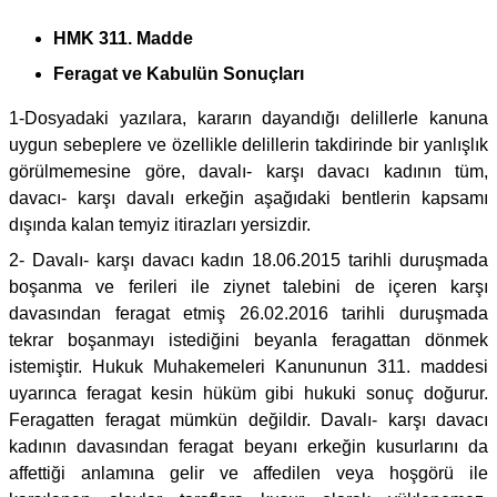
HMK 311. Madde
Feragat ve Kabulün Sonuçları
1-Dosyadaki yazılara, kararın dayandığı delillerle kanuna
uygun sebeplere ve özellikle delillerin takdirinde bir yanlışlık
görülmemesine göre, davalı- karşı davacı kadının tüm,
davacı- karşı davalı erkeğin aşağıdaki bentlerin kapsamı
dışında kalan temyiz itirazları yersizdir.
2- Davalı- karşı davacı kadın 18.06.2015 tarihli duruşmada
boşanma ve ferileri ile ziynet talebini de içeren karşı
davasından feragat etmiş 26.02.2016 tarihli duruşmada
tekrar boşanmayı istediğini beyanla feragattan dönmek
istemiştir. Hukuk Muhakemeleri Kanununun 311. maddesi
uyarınca feragat kesin hüküm gibi hukuki sonuç doğurur.
Feragatten feragat mümkün değildir. Davalı- karşı davacı
kadının davasından feragat beyanı erkeğin kusurlarını da
affettiği anlamına gelir ve affedilen veya hoşgörü ile