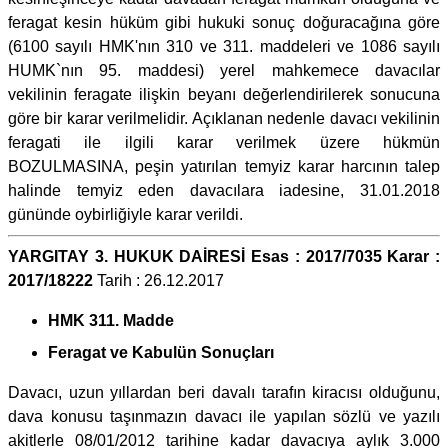
feragat kesin hüküm gibi hukuki sonuç doğuracağına göre
(6100 sayılı HMK'nın 310 ve 311. maddeleri ve 1086 sayılı
HUMK`nın 95. maddesi) yerel mahkemece davacılar
vekilinin feragate ilişkin beyanı değerlendirilerek sonucuna
göre bir karar verilmelidir. Açıklanan nedenle davacı vekilinin
feragati ile ilgili karar verilmek üzere hükmün
BOZULMASINA, peşin yatırılan temyiz karar harcının talep
halinde temyiz eden davacılara iadesine, 31.01.2018
gününde oybirliğiyle karar verildi.
YARGITAY 3. HUKUK DAİRESİ Esas : 2017/7035 Karar :
2017/18222
Tarih : 26.12.2017
HMK 311. Madde
Feragat ve Kabulün Sonuçları
Davacı, uzun yıllardan beri davalı tarafın kiracısı olduğunu,
dava konusu taşınmazın davacı ile yapılan sözlü ve yazılı
akitlerle 08/01/2012 tarihine kadar davacıya aylık 3.000