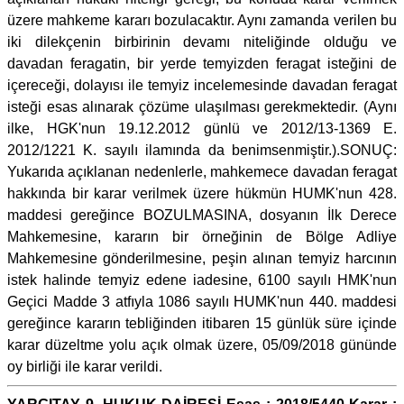
üzere mahkeme kararı bozulacaktır. Aynı zamanda verilen bu
iki dilekçenin birbirinin devamı niteliğinde olduğu ve
davadan feragatin, bir yerde temyizden feragat isteğini de
içereceği, dolayısı ile temyiz incelemesinde davadan feragat
isteği esas alınarak çözüme ulaşılması gerekmektedir. (Aynı
ilke, HGK'nun 19.12.2012 günlü ve 2012/13-1369 E.
2012/1221 K. sayılı ilamında da benimsenmiştir.).SONUÇ:
Yukarıda açıklanan nedenlerle, mahkemece davadan feragat
hakkında bir karar verilmek üzere hükmün HUMK'nun 428.
maddesi gereğince BOZULMASINA, dosyanın İlk Derece
Mahkemesine, kararın bir örneğinin de Bölge Adliye
Mahkemesine gönderilmesine, peşin alınan temyiz harcının
istek halinde temyiz edene iadesine, 6100 sayılı HMK'nun
Geçici Madde 3 atfıyla 1086 sayılı HUMK'nun 440. maddesi
gereğince kararın tebliğinden itibaren 15 günlük süre içinde
karar düzeltme yolu açık olmak üzere, 05/09/2018 gününde
oy birliği ile karar verildi.