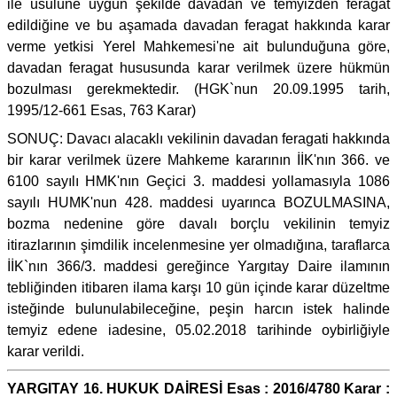
ile usulüne uygun şekilde davadan ve temyizden feragat
edildiğine ve bu aşamada davadan feragat hakkında karar
verme yetkisi Yerel Mahkemesi'ne ait bulunduğuna göre,
davadan feragat hususunda karar verilmek üzere hükmün
bozulması gerekmektedir. (HGK`nun 20.09.1995 tarih,
1995/12-661 Esas, 763 Karar)
SONUÇ: Davacı alacaklı vekilinin davadan feragati hakkında
bir karar verilmek üzere Mahkeme kararının İİK'nın 366. ve
6100 sayılı HMK'nın Geçici 3. maddesi yollamasıyla 1086
sayılı HUMK'nun 428. maddesi uyarınca BOZULMASINA,
bozma nedenine göre davalı borçlu vekilinin temyiz
itirazlarının şimdilik incelenmesine yer olmadığına, taraflarca
İİK`nın 366/3. maddesi gereğince Yargıtay Daire ilamının
tebliğinden itibaren ilama karşı 10 gün içinde karar düzeltme
isteğinde bulunulabileceğine, peşin harcın istek halinde
temyiz edene iadesine, 05.02.2018 tarihinde oybirliğiyle
karar verildi.
YARGITAY 16. HUKUK DAİRESİ Esas : 2016/4780 Karar :