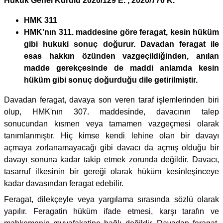
Hukuk Genel Kurulu 2020/129 E. , 2020/770 K.
HMK 311
HMK'nın 311. maddesine göre feragat, kesin hüküm
gibi hukuki sonuç doğurur. Davadan feragat ile
esas hakkın özünden vazgeçildiğinden, anılan
madde gerekçesinde de maddi anlamda kesin
hüküm gibi sonuç doğurduğu dile getirilmiştir.
Davadan feragat, davaya son veren taraf işlemlerinden biri
olup, HMK'nın 307. maddesinde, davacının talep
sonucundan kısmen veya tamamen vazgeçmesi olarak
tanımlanmıştır. Hiç kimse kendi lehine olan bir davayı
açmaya zorlanamayacağı gibi davacı da açmış olduğu bir
davayı sonuna kadar takip etmek zorunda değildir. Davacı,
tasarruf ilkesinin bir gereği olarak hüküm kesinleşinceye
kadar davasından feragat edebilir.
Feragat, dilekçeyle veya yargılama sırasında sözlü olarak
yapılır. Feragatin hüküm ifade etmesi, karşı tarafın ve