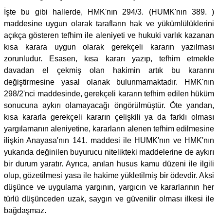
İşte bu gibi hallerde, HMK'nın 294/3. (HUMK'nın 389. )
maddesine uygun olarak tarafların hak ve yükümlülüklerini
açıkça gösteren tefhim ile aleniyeti ve hukuki varlık kazanan
kısa karara uygun olarak gerekçeli kararın yazılması
zorunludur. Esasen, kısa kararı yazıp, tefhim etmekle
davadan el çekmiş olan hakimin artık bu kararını
değiştirmesine yasal olanak bulunmamaktadır. HMK'nın
298/2'nci maddesinde, gerekçeli kararın tefhim edilen hüküm
sonucuna aykırı olamayacağı öngörülmüştür. Öte yandan,
kısa kararla gerekçeli kararın çelişkili ya da farklı olması
yargılamanın aleniyetine, kararların alenen tefhim edilmesine
ilişkin Anayasa'nın 141. maddesi ile HUMK'nın ve HMK'nın
yukarıda değinilen buyurucu nitelikteki maddelerine de aykırı
bir durum yaratır. Ayrıca, anılan husus kamu düzeni ile ilgili
olup, gözetilmesi yasa ile hakime yükletilmiş bir ödevdir. Aksi
düşünce ve uygulama yargının, yargıcın ve kararlarının her
türlü düşünceden uzak, saygın ve güvenilir olması ilkesi ile
bağdaşmaz.