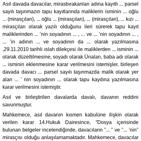
Asıl davada davacılar, mirasbırakanları adına kayıtlı ... parsel
sayılı taşınmazın tapu kayıtlarında maliklerin isminin ... oğlu
... (mirasçıları), ... oğlu ... (mirasçıları), ... (mirasçıları), ... kızı ...
mirasçıları olarak yazılı olduğunu ileri sürerek tapu kayıt
maliklerinden ... ’nin soyadının ... , ... ve ... ’nin soyadının ... ,
... ’in adının ... ve soyadının da ... olarak yazılmasına
,29.11.2010 tarihli ıslah dilekçesi ile maliklerden ... isminin ...
olarak düzeltilmesine, soyadı olarak Ünalan, baba adı olarak
... isminin eklenmesine karar verilmesini istemişler, birleşen
davada davacı ... parsel sayılı taşınmazda malik olarak yer
alan ... ' nin soyadının ... olarak tapu kaydına yazılmasına
karar verilmesini istemiştir.
Asıl ve birleştirilen davalarda davalı, davanın reddini
savunmuştur.
Mahkemece, asıl davanın kısmen kabulüne ilişkin olarak
verilen karar 14.Hukuk Dairesince, “Dosya içerisinde
bulunan belgeler incelendiğinde, davacıların "... " ve "... 'nin"
mirasçısı olduğu anlaşılamamaktadır. Mahkemece, davacılar