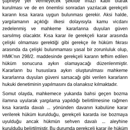
şüpheye yer vermeyecek şekilde infazı kabil olarak
kurulması ve de en önemlisi sonradan yazılacak gerekçeli
kararın kısa karara uygun bulunması gerekir. Aksi halde,
yargılamanın açıklığı ilkesi dolayısıyla kamu vicdanı
zedelenmiş ve mahkeme kararlarına duyulan güven
sarsılmış olacaktır. Kısa karar ile gerekçeli karar arasında
çelişki olmaması gerektiği gibi gerekçe ile hüküm fıkrası
arasında da çelişki bulunmaması yasal bir zorunluluk olup,
HMK'nın 298/2. maddesinde gerekçeli kararın tefhim edilen
hüküm sonucuna aykırı olamayacağı düzenlenmiştir.
Kararların bu hususlara aykırı oluşturulması mahkeme
kararlarına duyulan güveni sarsacağı gibi verilen kararların
hukuki denetiminin yapılmasını da olanaksız kılmaktadır.
Somut olayda, mahkemece yukarıda bahsi geçen bozma
ilamına uyularak yargılama yapıldığı belirtilmesine rağmen
kısa kararda davalı ... yönünden davanın kabulüne karar
verilerek hüküm kurulduğu, gerekçeli kararda ise bozmaya
uyulduğu ancak hükmün sehven davalı ... aleyhine
kurulduğu belirtilmiştir. Bu durumda gerekçeli karar ile hüküm