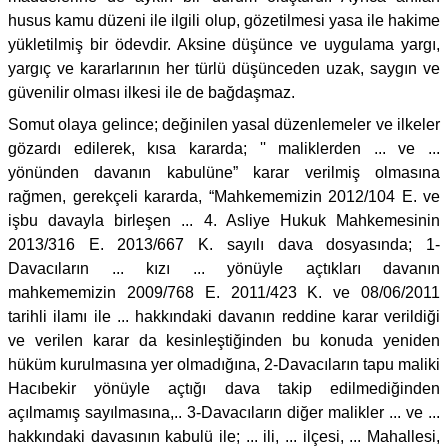
husus kamu düzeni ile ilgili olup, gözetilmesi yasa ile hakime
yükletilmiş bir ödevdir. Aksine düşünce ve uygulama yargı,
yargıç ve kararlarının her türlü düşünceden uzak, saygın ve
güvenilir olması ilkesi ile de bağdaşmaz.
Somut olaya gelince; değinilen yasal düzenlemeler ve ilkeler
gözardı edilerek, kısa kararda; '' maliklerden ... ve ...
yönünden davanın kabulüne” karar verilmiş olmasına
rağmen, gerekçeli kararda, “Mahkememizin 2012/104 E. ve
işbu davayla birleşen ... 4. Asliye Hukuk Mahkemesinin
2013/316 E. 2013/667 K. sayılı dava dosyasında; 1-
Davacıların ... kızı ... yönüyle açtıkları davanın
mahkememizin 2009/768 E. 2011/423 K. ve 08/06/2011
tarihli ilamı ile ... hakkındaki davanın reddine karar verildiği
ve verilen karar da kesinleştiğinden bu konuda yeniden
hüküm kurulmasına yer olmadığına, 2-Davacıların tapu maliki
Hacıbekir yönüyle açtığı dava takip edilmediğinden
açılmamış sayılmasına,.. 3-Davacıların diğer malikler ... ve ...
hakkındaki davasının kabulü ile; ... ili, ... ilçesi, ... Mahallesi,