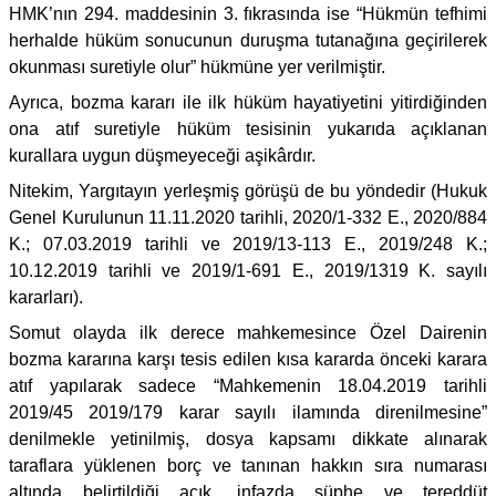
HMK’nın 294. maddesinin 3. fıkrasında ise “Hükmün tefhimi
herhalde hüküm sonucunun duruşma tutanağına geçirilerek
okunması suretiyle olur” hükmüne yer verilmiştir.
Ayrıca, bozma kararı ile ilk hüküm hayatiyetini yitirdiğinden
ona atıf suretiyle hüküm tesisinin yukarıda açıklanan
kurallara uygun düşmeyeceği aşikârdır.
Nitekim, Yargıtayın yerleşmiş görüşü de bu yöndedir (Hukuk
Genel Kurulunun 11.11.2020 tarihli, 2020/1-332 E., 2020/884
K.; 07.03.2019 tarihli ve 2019/13-113 E., 2019/248 K.;
10.12.2019 tarihli ve 2019/1-691 E., 2019/1319 K. sayılı
kararları).
Somut olayda ilk derece mahkemesince Özel Dairenin
bozma kararına karşı tesis edilen kısa kararda önceki karara
atıf yapılarak sadece “Mahkemenin 18.04.2019 tarihli
2019/45 2019/179 karar sayılı ilamında direnilmesine”
denilmekle yetinilmiş, dosya kapsamı dikkate alınarak
taraflara yüklenen borç ve tanınan hakkın sıra numarası
altında belirtildiği açık, infazda şüphe ve tereddüt