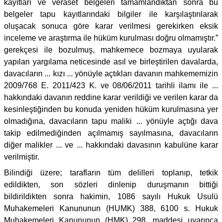
kayıtları ve veraset belgeleri tamamlandıktan sonra bu
belgeler tapu kayıtlarındaki bilgiler ile karşılaştırılarak
oluşacak sonuca göre karar verilmesi gerekirken eksik
inceleme ve araştırma ile hüküm kurulması doğru olmamıştır.”
gerekçesi ile bozulmuş, mahkemece bozmaya uyularak
yapılan yargılama neticesinde asıl ve birleştirilen davalarda,
davacıların ... kızı ... yönüyle açtıkları davanın mahkememizin
2009/768 E. 2011/423 K. ve 08/06/2011 tarihli ilamı ile ...
hakkındaki davanın reddine karar verildiği ve verilen karar da
kesinleştiğinden bu konuda yeniden hüküm kurulmasına yer
olmadığına, davacıların tapu maliki ... yönüyle açtığı dava
takip edilmediğinden açılmamış sayılmasına, davacıların
diğer malikler ... ve ... hakkındaki davasının kabulüne karar
verilmiştir.
Bilindiği üzere; tarafların tüm delilleri toplanıp, tetkik
edildikten, son sözleri dinlenip duruşmanın bittiği
bildirildikten sonra hakimin, 1086 sayılı Hukuk Usulü
Muhakemeleri Kanununun (HUMK) 388, 6100 s. Hukuk
Muhakemeleri Kanununun (HMK) 298. maddesi uyarınca