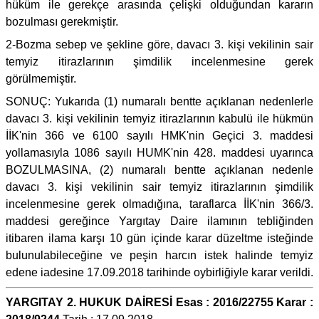
hüküm ile gerekçe arasında çelişki olduğundan kararın
bozulması gerekmiştir.
2-Bozma sebep ve şekline göre, davacı 3. kişi vekilinin sair
temyiz itirazlarının şimdilik incelenmesine gerek
görülmemiştir.
SONUÇ: Yukarıda (1) numaralı bentte açıklanan nedenlerle
davacı 3. kişi vekilinin temyiz itirazlarının kabulü ile hükmün
İİK'nin 366 ve 6100 sayılı HMK'nin Geçici 3. maddesi
yollamasıyla 1086 sayılı HUMK'nin 428. maddesi uyarınca
BOZULMASINA, (2) numaralı bentte açıklanan nedenle
davacı 3. kişi vekilinin sair temyiz itirazlarının şimdilik
incelenmesine gerek olmadığına, taraflarca İİK'nin 366/3.
maddesi gereğince Yargıtay Daire ilamının tebliğinden
itibaren ilama karşı 10 gün içinde karar düzeltme isteğinde
bulunulabileceğine ve peşin harcın istek halinde temyiz
edene iadesine 17.09.2018 tarihinde oybirliğiyle karar verildi.
YARGITAY 2. HUKUK DAİRESİ Esas : 2016/22755 Karar :