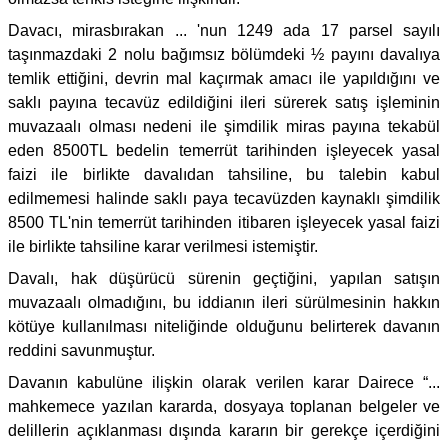
Davacı, mirasbırakan ... 'nun 1249 ada 17 parsel sayılı
taşınmazdaki 2 nolu bağımsız bölümdeki ½ payını davalıya
temlik ettiğini, devrin mal kaçırmak amacı ile yapıldığını ve
saklı payına tecavüz edildiğini ileri sürerek satış işleminin
muvazaalı olması nedeni ile şimdilik miras payına tekabül
eden 8500TL bedelin temerrüt tarihinden işleyecek yasal
faizi ile birlikte davalıdan tahsiline, bu talebin kabul
edilmemesi halinde saklı paya tecavüzden kaynaklı şimdilik
8500 TL'nin temerrüt tarihinden itibaren işleyecek yasal faizi
ile birlikte tahsiline karar verilmesi istemiştir.
Davalı, hak düşürücü sürenin geçtiğini, yapılan satışın
muvazaalı olmadığını, bu iddianın ileri sürülmesinin hakkın
kötüye kullanılması niteliğinde olduğunu belirterek davanın
reddini savunmuştur.
Davanın kabulüne ilişkin olarak verilen karar Dairece “...
mahkemece yazılan kararda, dosyaya toplanan belgeler ve
delillerin açıklanması dışında kararın bir gerekçe içerdiğini