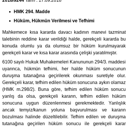
2018/9244
Tarih : 17.09.2018
HMK 294. Madde
Hüküm, Hükmün Verilmesi ve Tefhimi
Mahkemece kısa kararda davacı kadının manevi tazminat
talebinin reddine karar verildiği halde, gerekçeli kararda bu
konuda olumlu ya da olumsuz bir hüküm kurulmayarak
gerekçeli karar ve kısa karar arasında çelişki yaratılmıştır.
6100 sayılı Hukuk Muhakemeleri Kanununun 294/3. maddesi
uyarınca, hükmün tefhimi, her halde hüküm sonucunun
duruşma tutanağına geçirilerek okunması suretiyle olur.
Gerekçeli karar, tefhim edilen hüküm sonucuna aykırı olamaz
(HMK m.298/2). Buna göre, tefhim edilen hüküm sonucu
yanlış da olsa, gerekçeli kararın, tefhim edilen hüküm
sonucuna uygun düzenlenmesi gerekmektedir. Yanlışlık
ancak temyiz/kanun yoluna başvurulması ve kararın
bozulması halinde düzeltilebilir. Tefhim edilen ve duruşma
tutanağına geçirilen hüküm sonucu ile gerekçeli karar