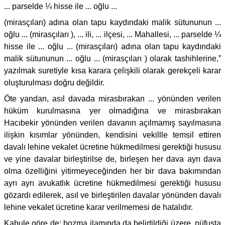
... parselde ¼ hisse ile ... oğlu ...
(mirasçıları) adına olan tapu kaydındaki malik sütununun ...
oğlu ... (mirasçıları ), ... ili, ... ilçesi, ... Mahallesi, ... parselde ¼
hisse ile ... oğlu ... (mirasçıları) adına olan tapu kaydındaki
malik sütununun ... oğlu ... (mirasçıları ) olarak tashihlerine,”
yazılmak suretiyle kısa karara çelişkili olarak gerekçeli karar
oluşturulması doğru değildir.
Öte yandan, asıl davada mirasbırakan ... yönünden verilen
hüküm kurulmasına yer olmadığına ve mirasbırakan
Hacıbekir yönünden verilen davanın açılmamış sayılmasına
ilişkin kısımlar yönünden, kendisini vekillle temsil ettiren
davalı lehine vekalet ücretine hükmedilmesi gerektiği hususu
ve yine davalar birleştirilse de, birleşen her dava ayrı dava
olma özelliğini yitirmeyeceğinden her bir dava bakımından
ayrı ayrı avukatlık ücretine hükmedilmesi gerektiği hususu
gözardı edilerek, asıl ve birleştirilen davalar yönünden davalı
lehine vekalet ücretine karar verilmemesi de hatalıdır.
Kabule göre de; bozma ilamında da belirtildiği üzere, nüfusta