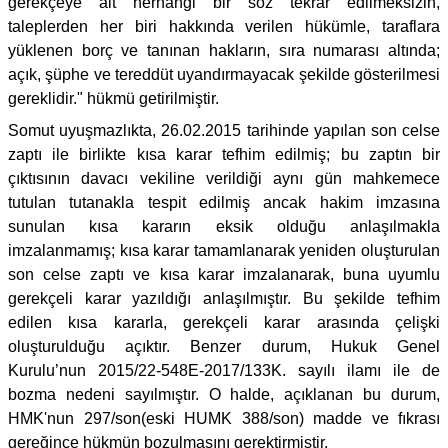
gerekçeye ait herhangi bir söz tekrar edilmeksizin,
taleplerden her biri hakkında verilen hükümle, taraflara
yüklenen borç ve tanınan hakların, sıra numarası altında;
açık, şüphe ve tereddüt uyandırmayacak şekilde gösterilmesi
gereklidir." hükmü getirilmiştir.
Somut uyuşmazlıkta, 26.02.2015 tarihinde yapılan son celse
zaptı ile birlikte kısa karar tefhim edilmiş; bu zaptın bir
çıktısının davacı vekiline verildiği aynı gün mahkemece
tutulan tutanakla tespit edilmiş ancak hakim imzasına
sunulan kısa kararın eksik olduğu anlaşılmakla
imzalanmamış; kısa karar tamamlanarak yeniden oluşturulan
son celse zaptı ve kısa karar imzalanarak, buna uyumlu
gerekçeli karar yazıldığı anlaşılmıştır. Bu şekilde tefhim
edilen kısa kararla, gerekçeli karar arasında çelişki
oluşturulduğu açıktır. Benzer durum, Hukuk Genel
Kurulu’nun 2015/22-548E-2017/133K. sayılı ilamı ile de
bozma nedeni sayılmıştır. O halde, açıklanan bu durum,
HMK'nun 297/son(eski HUMK 388/son) madde ve fıkrası
gereğince hükmün bozulmasını gerektirmiştir.