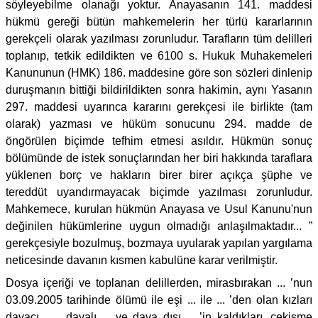
söyleyebilme olanağı yoktur. Anayasanın 141. maddesi
hükmü gereği bütün mahkemelerin her türlü kararlarının
gerekçeli olarak yazılması zorunludur. Tarafların tüm delilleri
toplanıp, tetkik edildikten ve 6100 s. Hukuk Muhakemeleri
Kanununun (HMK) 186. maddesine göre son sözleri dinlenip
duruşmanın bittiği bildirildikten sonra hakimin, aynı Yasanın
297. maddesi uyarınca kararını gerekçesi ile birlikte (tam
olarak) yazması ve hüküm sonucunu 294. madde de
öngörülen biçimde tefhim etmesi asıldır. Hükmün sonuç
bölümünde de istek sonuçlarından her biri hakkında taraflara
yüklenen borç ve hakların birer birer açıkça şüphe ve
tereddüt uyandırmayacak biçimde yazılması zorunludur.
Mahkemece, kurulan hükmün Anayasa ve Usul Kanunu'nun
değinilen hükümlerine uygun olmadığı anlaşılmaktadır... ”
gerekçesiyle bozulmuş, bozmaya uyularak yapılan yargılama
neticesinde davanın kısmen kabulüne karar verilmiştir.
Dosya içeriği ve toplanan delillerden, mirasbırakan ... ’nun
03.09.2005 tarihinde ölümü ile eşi ... ile ... ’den olan kızları
davacı ... , davalı ... ve dava dışı ... ’in kaldıkları, çekişme