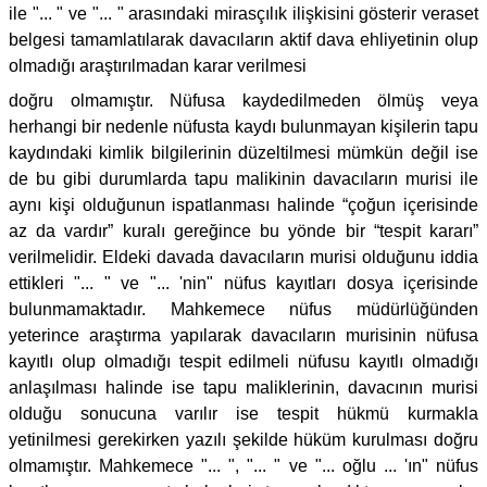
ile "... " ve "... " arasındaki mirasçılık ilişkisini gösterir veraset
belgesi tamamlatılarak davacıların aktif dava ehliyetinin olup
olmadığı araştırılmadan karar verilmesi
doğru olmamıştır. Nüfusa kaydedilmeden ölmüş veya
herhangi bir nedenle nüfusta kaydı bulunmayan kişilerin tapu
kaydındaki kimlik bilgilerinin düzeltilmesi mümkün değil ise
de bu gibi durumlarda tapu malikinin davacıların murisi ile
aynı kişi olduğunun ispatlanması halinde “çoğun içerisinde
az da vardır” kuralı gereğince bu yönde bir “tespit kararı”
verilmelidir. Eldeki davada davacıların murisi olduğunu iddia
ettikleri "... " ve "... 'nin" nüfus kayıtları dosya içerisinde
bulunmamaktadır. Mahkemece nüfus müdürlüğünden
yeterince araştırma yapılarak davacıların murisinin nüfusa
kayıtlı olup olmadığı tespit edilmeli nüfusu kayıtlı olmadığı
anlaşılması halinde ise tapu maliklerinin, davacının murisi
olduğu sonucuna varılır ise tespit hükmü kurmakla
yetinilmesi gerekirken yazılı şekilde hüküm kurulması doğru
olmamıştır. Mahkemece "... ", "... " ve "... oğlu ... 'ın" nüfus