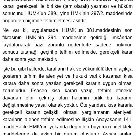
kararı gerekçesi ile birlikte (tam olarak) yazması ve hüküm
sonucunu HUMK'un 389., yine HMK'nin 297/2. maddesinde
öngörülen biçimde tefhim etmesi asıldır.
Ne var ki, uygulamada HUMK'un 381.maddesinin son
fıkrasının HMK'nin 294. maddesinin getirdiği imkândan
faydalanarak bazı zorunlu nedenlerle sadece hükmün
sonucu tutanağı geçirilip tefhim edilmekte, gerekçeli karar
daha sonra yazılmaktadır.
İşte bu gibi hallerde, tarafların hak ve yükümlülüklerini açıkça
gösteren tefhim ile aleniyet ve hukuki varlık kazanan kısa
karara daha sonra yazılan gerekçeli kararın uygun olması
zorunludur. Esasen kısa kararı yazıp, tefhim etmekle
davadan elini çekmiş olan hakimin artık bu kararını
değiştirmesine yasal olanak yoktur. Öte yandan, kısa kararla
gerekçeli kararın çelişkili olması, yargılamanın aleniyeti,
kararların alenen tefhim edilmesine ilişkin Anayasanın 141.
maddesi ile HMK'nin yukarıda değinilen buyurucu nitelikteki
maddelerine de aykırı bir durum oluşturur. Ayrıca anılan