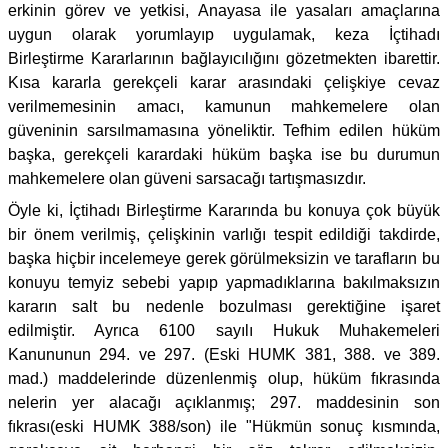
erkinin görev ve yetkisi, Anayasa ile yasaları amaçlarına
uygun olarak yorumlayıp uygulamak, keza İçtihadı
Birleştirme Kararlarının bağlayıcılığını gözetmekten ibarettir.
Kısa kararla gerekçeli karar arasındaki çelişkiye cevaz
verilmemesinin amacı, kamunun mahkemelere olan
güveninin sarsılmamasına yöneliktir. Tefhim edilen hüküm
başka, gerekçeli karardaki hüküm başka ise bu durumun
mahkemelere olan güveni sarsacağı tartışmasızdır.
Öyle ki, İçtihadı Birleştirme Kararında bu konuya çok büyük
bir önem verilmiş, çelişkinin varlığı tespit edildiği takdirde,
başka hiçbir incelemeye gerek görülmeksizin ve tarafların bu
konuyu temyiz sebebi yapıp yapmadıklarına bakılmaksızın
kararın salt bu nedenle bozulması gerektiğine işaret
edilmiştir. Ayrıca 6100 sayılı Hukuk Muhakemeleri
Kanununun 294. ve 297. (Eski HUMK 381, 388. ve 389.
mad.) maddelerinde düzenlenmiş olup, hüküm fıkrasında
nelerin yer alacağı açıklanmış; 297. maddesinin son
fıkrası(eski HUMK 388/son) ile "Hükmün sonuç kısmında,