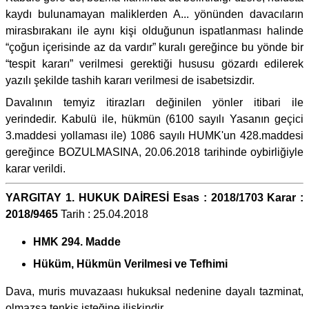
kaydı bulunamayan maliklerden A... yönünden davacıların
mirasbırakanı ile aynı kişi olduğunun ispatlanması halinde
“çoğun içerisinde az da vardır” kuralı gereğince bu yönde bir
“tespit kararı” verilmesi gerektiği hususu gözardı edilerek
yazılı şekilde tashih kararı verilmesi de isabetsizdir.
Davalının temyiz itirazları değinilen yönler itibari ile
yerindedir. Kabulü ile, hükmün (6100 sayılı Yasanın geçici
3.maddesi yollaması ile) 1086 sayılı HUMK'un 428.maddesi
gereğince BOZULMASINA, 20.06.2018 tarihinde oybirliğiyle
karar verildi.
YARGITAY 1. HUKUK DAİRESİ Esas : 2018/1703 Karar :
2018/9465
Tarih : 25.04.2018
HMK 294. Madde
Hüküm, Hükmün Verilmesi ve Tefhimi
Dava, muris muvazaası hukuksal nedenine dayalı tazminat,
olmazsa tenkis isteğine ilişkindir.